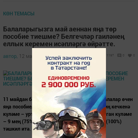
КӨН ТЕМАСЫ
Балаларыгызга май аеннан яңа төр
пособие тиешме? Белгечләр гаиләнең
еллык керемен исәпләргә өйрәтте.
автор,
12 май 2022 - 08:23
1197
0
0
11 майдан башлап Россиядә 8-17 яшьлек балалар өчен
яңа пособиеләрне түли башладылар. Аның иң кечкенә
күләме – уртача 6 мең сум (50%), арттырылган күләме
– 9 мең (75%), ә иң зур күләме – 12 мең сум (100%)
тәшкил итә.