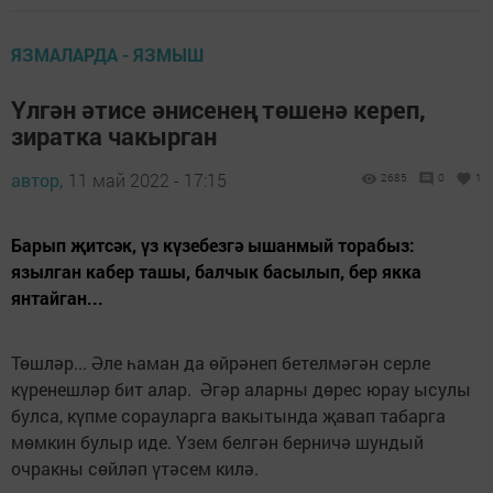
ЯЗМАЛАРДА - ЯЗМЫШ
Үлгән әтисе әнисенең төшенә кереп,
зиратка чакырган
автор,
11 май 2022 - 17:15
2685
0
1
Барып җитсәк, үз күзебезгә ышанмый торабыз:
язылган кабер ташы, балчык басылып, бер якка
янтайган...
Төшләр... Әле һаман да өйрәнеп бетелмәгән серле
күренешләр бит алар. Әгәр аларны дөрес юрау ысулы
булса, күпме сорауларга вакытында җавап табарга
мөмкин булыр иде. Үзем белгән берничә шундый
очракны сөйләп үтәсем килә.