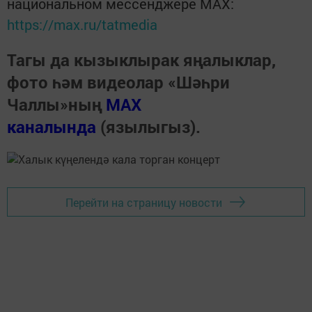
национальном мессенджере MАХ:
https://max.ru/tatmedia
Тагы да кызыклырак яңалыклар,
фото һәм видеолар «Шәһри
Чаллы»ның
MAX
каналында
(язылыгыз).
Перейти на страницу новости