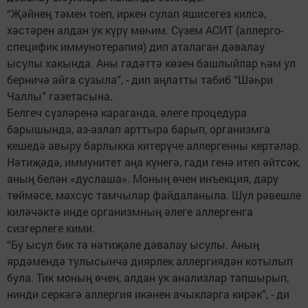
“Җәйнең тәмен тоеп, иркен сулап яшисегез килсә,
хәстәрен алдан ук күрү мөһим. Сүзем АСИТ (аллерго-
специфик иммунотерапия) дип аталаган дәвалау
ысулы хакында. Аны гадәттә көзен башлыйлар һәм ул
берничә айга сузыла”, - дип аңлатты табиб “Шәһри
Чаллы” газетасына.
Белгеч сүзләренә караганда, әлеге процедура
барышында, аз-азлап арттыра барып, организмга
кешедә авыру барлыкка китерүче аллергенны кертәләр.
Нәтиҗәдә, иммунитет аңа күнегә, гади генә итеп әйтсәк,
аның белән «дуслаша». Моның өчен инъекция, дару
төймәсе, махсус тамчылар файдаланыла. Шул рәвешле
киләчәктә инде организмның әлеге аллергенга
сизгерлеге кими.
“Бу ысул бик тә нәтиҗәле дәвалау ысулы. Аның
ярдәмендә тулысынча диярлек аллергиядән котылып
була. Тик моның өчен, алдан ук анализлар тапшырып,
нинди серкәгә аллергия икәнен ачыкларга кирәк”, - ди