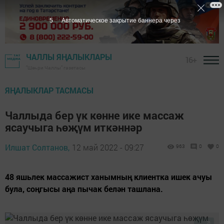
4
Автоматическое закрытие баннера через
ЧАЛЛЫ ЯҢАЛЫКЛАРЫ
16+
"Шәһри Чаллы" газетасы
ЯҢАЛЫКЛАР ТАСМАСЫ
Чаллыда бер үк көнне ике массаж
ясаучыга һөҗүм иткәннәр
Илшат Солтанов,
12 май 2022 - 09:27
963
0
0
48 яшьлек массажист ханымның клиентка ишек ачуы
була, соңгысы аңа пычак белән ташлана.