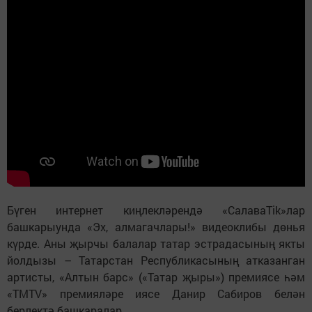
Бүген интернет киңлекләрендә «СалаваTik»лар
башкарыунда «Эх, алмагачлары!» видеоклибы дөнья
күрде. Аны җырчы балалар татар эстрадасының якты
йолдызы – Татарстан Республикасының атказанган
артисты, «Алтын барс» («Татар җыры») премиясе һәм
«TMTV» премияләре иясе Данир Сабиров белән
берлектә башкаралар.