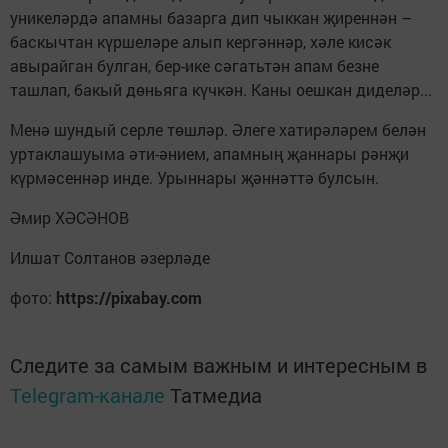
уникеләрдә апамны базарга дип чыккан җиреннән –
баскычтан күршеләре алып кергәннәр, хәле кисәк
авырайган булган, бер-ике сәгатьтән апам безне
ташлап, бакый дөньяга күчкән. Каны оешкан диделәр...
Менә шундый серле төшләр. Әлеге хатирәләрем белән
уртаклашуыма әти-әнием, апамның җаннары рәнҗи
күрмәсеннәр инде. Урыннары җәннәттә булсын.
Әмир ХӘСӘНОВ
Илшат Солтанов әзерләде
фото:
https://pixabay.com
Следите за самым важным и интересным в
Telegram-канале
Татмедиа