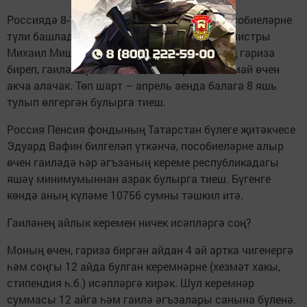
Россиядә 8-17 яшьлек балалар өчен яңа пособиеләрне
түли башладылар. Бу хакта РФ премьер-министры
Михаил Мишустин хәбәр итте. 1 майдан соң гариза
биреп, гаилә берьюлы ике ай – апрель һәм май өчен
акча алачак. Төп шарт – апрель аенда балага 8 яшь
тулып өлгергән булырга тиеш.
Россия Пенсия фондының Татарстан бүлеге җитәкчесе
Эдуард Вафин билгеләп үткәнчә, пособиеләрне алыр
өчен гаиләдә һәр әгъзаның кереме республикадагы
яшәү минимумыннан азрак булырга тиеш. Бүгенге
көндә аның күләме 10756 сумны тәшкил итә.
Гаиләнең айлык керемен ничек исәпләргә соң?
Моның өчен, гариза биргән айдан 4 ай артка чигенергә
һәм соңгы 12 айда булган керемнәрне (хезмәт хакы,
стипендия һ.б.) исәпләргә кирәк. Шул керемнәр
суммасы 12 айга һәм гаилә әгъзалары санына бүленә.