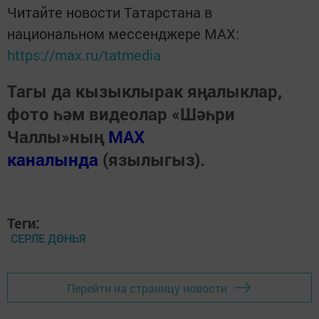
Читайте новости Татарстана в
национальном мессенджере MАХ:
https://max.ru/tatmedia
Тагы да кызыклырак яңалыклар,
фото һәм видеолар «Шәһри
Чаллы»ның
MAX
каналында
(язылыгыз).
Теги:
СЕРЛЕ ДӨНЬЯ
Перейти на страницу новости