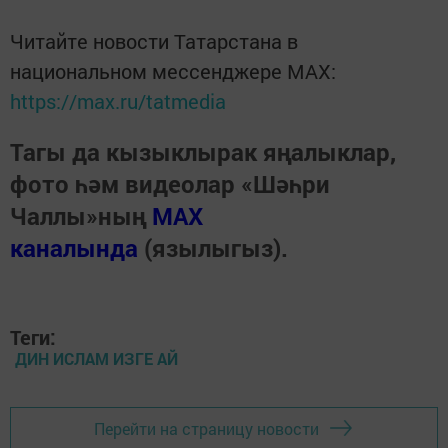
Читайте новости Татарстана в
национальном мессенджере MАХ:
https://max.ru/tatmedia
Тагы да кызыклырак яңалыклар,
фото һәм видеолар «Шәһри
Чаллы»ның
MAX
каналында
(язылыгыз).
Теги:
ДИН ИСЛАМ ИЗГЕ АЙ
Перейти на страницу новости