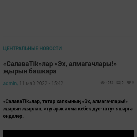
ЦЕНТРАЛЬНЫЕ НОВОСТИ
«СалаваTik»лар «Эх, алмагачлары!»
җырын башкара
admin,
11 май 2022 - 15:42
4682
0
0
«СалаваTik»лар, татар халкының «Эх, алмагачлары!»
җырын җырлап, «түгәрәк алма кебек дус-тату» яшәргә
өндиләр.