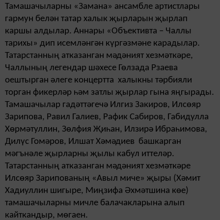
Тамашачыларны «Замана» ансамбле артистлары
гармун белән татар халык җырларын җырлап
каршы алдылар. Аннары «Объективта – Чаллы
тарихы» дип исемләнгән күргәзмәне карадылар.
Татарстанның атказанган мәдәният хезмәткәре,
Чаллының легендар шәхесе Гөлзада Рзаева
оештырган әлеге концертта халыкны тәрбияли
торган фикерләр һәм затлы җырлар гына яңгырады.
Тамашачылар гадәттәгечә Илгиз Закиров, Илсөяр
Зарипова, Равил Галиев, Рафик Сабиров, Габидулла
Хөрмәтуллин, Зөлфия Җиһан, Илзирә Ибраһимова,
Дилүс Гомәров, Илшат Хәмәдиев башкарган
мәгънәле җырларны җылы кабул иттеләр.
Татарстанның атказанган мәдәният хезмәткәре
Илсөяр Зарипованың «Авыл миче» җыры (Хәмит
Хадиуллин шигыре, Миңзифа Әхмәтшина көе)
тамашачыларны мичле балачакларына алып
кайткандыр, мөгаен.