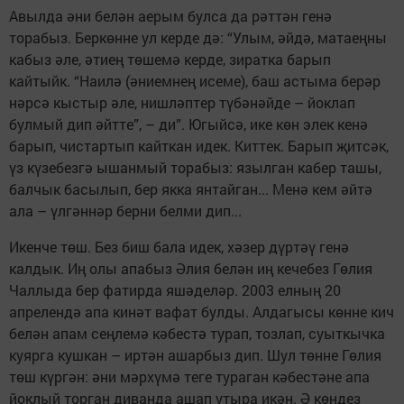
Авылда әни белән аерым булса да рәттән генә
торабыз. Беркөнне ул керде дә: “Улым, әйдә, матаеңны
кабыз әле, әтиең төшемә керде, зиратка барып
кайтыйк. “Наилә (әниемнең исеме), баш астыма берәр
нәрсә кыстыр әле, нишләптер түбәнәйде – йоклап
булмый дип әйтте”, – ди”. Югыйсә, ике көн элек кенә
барып, чистартып кайткан идек. Киттек. Барып җитсәк,
үз күзебезгә ышанмый торабыз: язылган кабер ташы,
балчык басылып, бер якка янтайган... Менә кем әйтә
ала – үлгәннәр берни белми дип...
Икенче төш. Без биш бала идек, хәзер дүртәү генә
калдык. Иң олы апабыз Әлия белән иң кечебез Гөлия
Чаллыда бер фатирда яшәделәр. 2003 елның 20
апрелендә апа кинәт вафат булды. Алдагысы көнне кич
белән апам сеңлемә кәбестә турап, тозлап, суыткычка
куярга кушкан – иртән ашарбыз дип. Шул төнне Гөлия
төш күргән: әни мәрхүмә теге тураган кәбестәне апа
йоклый торган диванда ашап утыра икән. Ә көндез