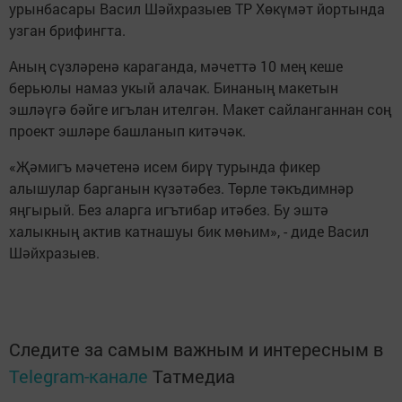
урынбасары Васил Шәйхразыев ТР Хөкүмәт йортында
узган брифингта.
Аның сүзләренә караганда, мәчеттә 10 мең кеше
берьюлы намаз укый алачак. Бинаның макетын
эшләүгә бәйге игълан ителгән. Макет сайланганнан соң
проект эшләре башланып китәчәк.
«Җәмигъ мәчетенә исем бирү турында фикер
алышулар барганын күзәтәбез. Төрле тәкъдимнәр
яңгырый. Без аларга игътибар итәбез. Бу эштә
халыкның актив катнашуы бик мөһим», - диде Васил
Шәйхразыев.
Следите за самым важным и интересным в
Telegram-канале
Татмедиа