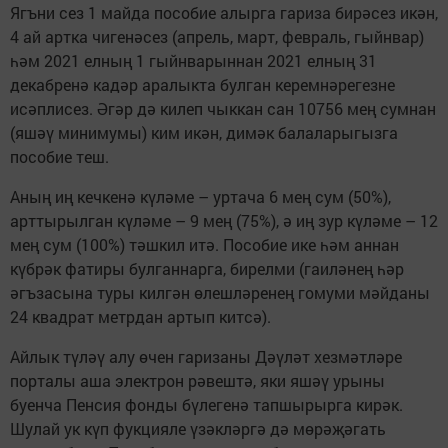
Ягъни сез 1 майда пособие алырга гариза бирәсез икән,
4 ай артка чигенәсез (апрель, март, февраль, гыйнвар)
һәм 2021 елның 1 гыйнварыннан 2021 елның 31
декабренә кадәр аралыкта булган керемнәрегезне
исәплисез. Әгәр дә килеп чыккан сан 10756 мең сумнан
(яшәү минимумы) ким икән, димәк балаларыгызга
пособие теш.
Аның иң кечкенә күләме – уртача 6 мең сум (50%),
арттырылган күләме – 9 мең (75%), ә иң зур күләме – 12
мең сум (100%) тәшкил итә. Пособие ике һәм аннан
күбрәк фатиры булганнарга, бирелми (гаиләнең һәр
әгъзасына туры килгән өлешләренең гомуми мәйданы
24 квадрат метрдан артып китсә).
Айлык түләү алу өчен гаризаны Дәүләт хезмәтләре
порталы аша электрон рәвештә, яки яшәү урыны
буенча Пенсия фонды бүлегенә тапшырырга кирәк.
Шулай ук күп фукцияле үзәкләргә дә мөрәҗәгать