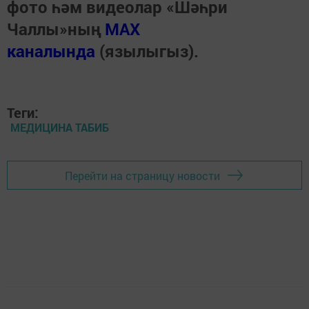
фото һәм видеолар «Шәһри
Чаллы»ның
MAX
каналында
(язылыгыз).
Теги:
МЕДИЦИНА ТАБИБ
Перейти на страницу новости