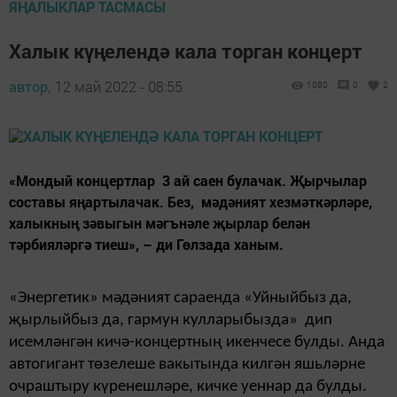
ЯҢАЛЫКЛАР ТАСМАСЫ
Халык күңелендә кала торган концерт
автор,
12 май 2022 - 08:55
1080
0
2
«Мондый концертлар 3 ай саен булачак. Җырчылар
составы яңартылачак. Без, мәдәният хезмәткәрләре,
халыкның зәвыгын мәгънәле җырлар белән
тәрбияләргә тиеш», – ди Гөлзада ханым.
«Энергетик» мәдәният сараенда «Уйныйбыз да,
җырлыйбыз да, гармун кулларыбызда» дип
исемләнгән кичә-концертның икенчесе булды. Анда
автогигант төзелеше вакытында килгән яшьләрне
очраштыру күренешләре, кичке уеннар да булды.