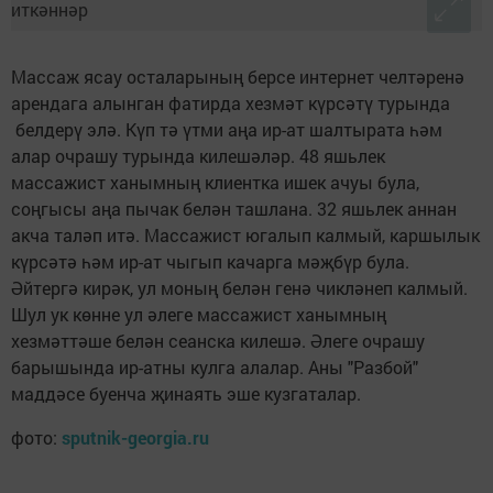
Массаж ясау осталарының берсе интернет челтәренә
арендага алынган фатирда хезмәт күрсәтү турында
белдерү элә. Күп тә үтми аңа ир-ат шалтырата һәм
алар очрашу турында килешәләр. 48 яшьлек
массажист ханымның клиентка ишек ачуы була,
соңгысы аңа пычак белән ташлана. 32 яшьлек аннан
акча таләп итә. Массажист югалып калмый, каршылык
күрсәтә һәм ир-ат чыгып качарга мәҗбүр була.
Әйтергә кирәк, ул моның белән генә чикләнеп калмый.
Шул ук көнне ул әлеге массажист ханымның
хезмәттәше белән сеанска килешә. Әлеге очрашу
барышында ир-атны кулга алалар. Аны "Разбой"
маддәсе буенча җинаять эше кузгаталар.
фото:
sputnik-georgia.ru