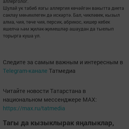
аллерголог.
Шулай ук табиб язгы аллергия көчәйгән вакытта диета
саклау мөһимлеген дә искәртә. Бал, чикләвек, кызыл
алма, чия, төче чия, персик, абрикос, кишер кебек
яшелчә һәм җиләк-җимешләр ашаудан да тыелып
торырга куша ул.
Следите за самым важным и интересным в
Telegram-канале
Татмедиа
Читайте новости Татарстана в
национальном мессенджере MАХ:
https://max.ru/tatmedia
Тагы да кызыклырак яңалыклар,