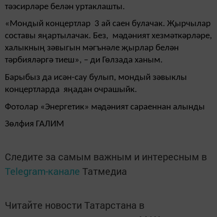
тәэсирләре белән уртаклашты.
«Мондый концертлар 3 ай саен булачак. Җырчылар
составы яңартылачак. Без, мәдәният хезмәткәрләре,
халыкның зәвыгын мәгънәле җырлар белән
тәрбияләргә тиеш», – ди Гөлзада ханым.
Барыбыз да исән-сау булып, мондый зәвыклы
концертларда яңадан очрашыйк.
Фотолар «Энергетик» мәдәният сараеннан алынды
Зөлфия ГАЛИМ
Следите за самым важным и интересным в
Telegram-канале
Татмедиа
Читайте новости Татарстана в