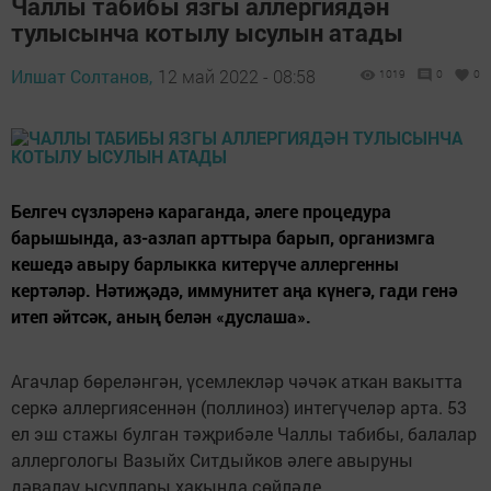
Чаллы табибы язгы аллергиядән
тулысынча котылу ысулын атады
Илшат Солтанов,
12 май 2022 - 08:58
1019
0
0
Белгеч сүзләренә караганда, әлеге процедура
барышында, аз-азлап арттыра барып, организмга
кешедә авыру барлыкка китерүче аллергенны
кертәләр. Нәтиҗәдә, иммунитет аңа күнегә, гади генә
итеп әйтсәк, аның белән «дуслаша».
Агачлар бөреләнгән, үсемлекләр чәчәк аткан вакытта
серкә аллергиясеннән (поллиноз) интегүчеләр арта. 53
ел эш стажы булган тәҗрибәле Чаллы табибы, балалар
аллергологы Вазыйх Ситдыйков әлеге авыруны
дәвалау ысуллары хакында сөйләде.