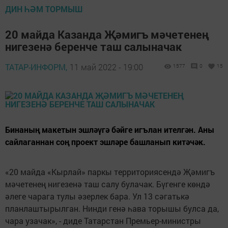
ДИН ҺӘМ ТОРМЫШ
20 майда Казанда Җәмигъ мәчетенең
нигезенә беренче таш салыначак
ТАТАР-ИНФОРМ,
11 май 2022 - 19:00
1577
0
15
Бинаның макетын эшләүгә бәйге игълан ителгән. Аны
сайлаганнан соң проект эшләре башланып китәчәк.
«20 майда «Кырлай» паркы территориясендә Җәмигъ
мәчетенең нигезенә таш салу булачак. Бүгенге көндә
әлеге чарага тулы әзерлек бара. Ул 13 сәгатькә
планлаштырылган. Нинди генә һава торышы булса да,
чара узачак», - диде Татарстан Премьер-министры