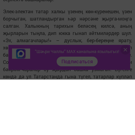
Элек-электән татар халкы үзенең көн-күренешен, үзен
борчыган, шатландырган һәр нәрсәне җырга-моңга
салган. Халыкның тарихын беләсең килсә, аның
җырларын тыңла, дип юкка гынап әйтмиләрдер шул.
«Эх, алмагачлары!» – дуслык, бер-береңне ярату,
хөрмәт итү турындагы җыр. Ул татарларның яратып
"Шәһри Чаллы" MAX каналына язылыгыз!
башкарыла торган иң популяр җырларының берсе.
Подписаться
Солдатка озату, туй мәҗлесе, Сабантуй кебек милли
бәйрәм-чаралар бу җырдан башка узмаган. Бүгенге
көндә дә ул Татарстанда гына түгел, татарлар күпләп
яшәгән башка төбәкләрдә җырлана. Ул оптимистик
рухта, күңелле итеп башкарыла торган җыр, сүзләре дә
бик мәгънәле.
«Репертуар сайлаганда татар халык җырларына аерым
басым ясыйбыз. Балалар буыннан-буынга сакланып,
җырланып килгән моңнарыбызны белеп үссеннәр иде.
«Эх, алмагачлары!» җыры да шундый җырларның