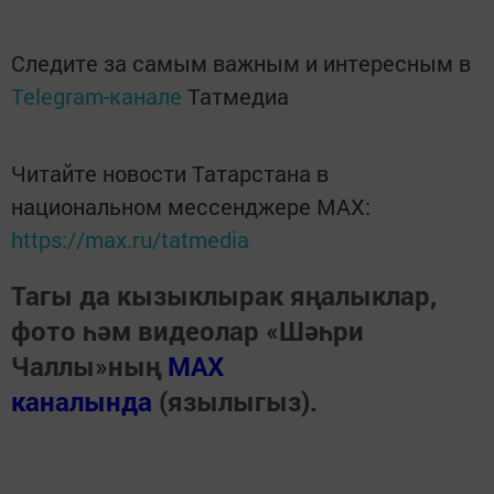
Следите за самым важным и интересным в
Telegram-канале
Татмедиа
Читайте новости Татарстана в
национальном мессенджере MАХ:
https://max.ru/tatmedia
Тагы да кызыклырак яңалыклар,
фото һәм видеолар «Шәһри
Чаллы»ның
MAX
каналында
(язылыгыз).