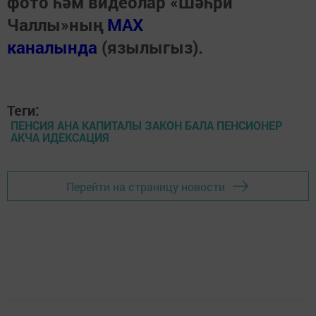
фото һәм видеолар «Шәһри
Чаллы»ның
MAX
каналында
(язылыгыз).
Теги:
ПЕНСИЯ АНА КАПИТАЛЫ ЗАКОН БАЛА ПЕНСИОНЕР
АКЧА ИДЕКСАЦИЯ
Перейти на страницу новости