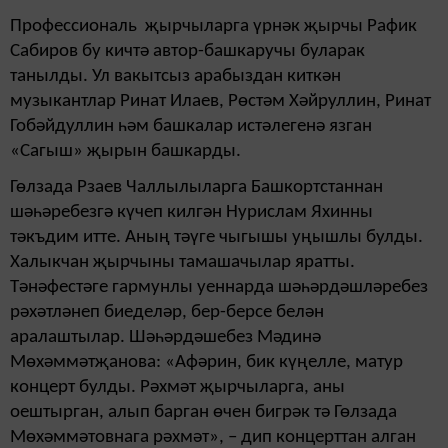
Профессиональ җырчыларга үрнәк җырчы Рафик
Сабиров бу кичтә автор-башкаручы буларак
танылды. Ул вакытсыз арабыздан киткән
музыкантлар Ринат Илаев, Рөстәм Хәйруллин, Ринат
Гобәйдуллин һәм башкалар истәлегенә язган
«Сагыш» җырын башкарды.
Гөлзада Рзаев Чаллылыларга Башкортстаннан
шәһәребезгә күчеп килгән Нурислам Яхинны
тәкъдим итте. Аның тәүге чыгышы уңышлы булды.
Халыкчан җырчыны тамашачылар яратты.
Тәнәфестәге гармунлы уеннарда шәһәрдәшләребез
рәхәтләнеп биеделәр, бер-берсе белән
аралаштылар. Шәһәрдәшебез Мәдинә
Мөхәммәтҗанова: «Афәрин, бик күңелле, матур
концерт булды. Рәхмәт җырчыларга, аны
оештырган, алып барган өчен бигрәк тә Гөлзада
Мөхәммәтовнага рәхмәт», – дип концерттан алган