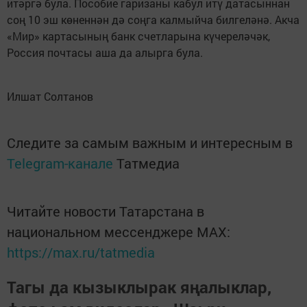
итәргә була. Пособие гаризаны кабул итү датасыннан
соң 10 эш көненнән дә соңга калмыйча билгеләнә. Акча
«Мир» картасының банк счетларына күчереләчәк,
Россия почтасы аша да алырга була.
Илшат Солтанов
Следите за самым важным и интересным в
Telegram-канале
Татмедиа
Читайте новости Татарстана в
национальном мессенджере MАХ:
https://max.ru/tatmedia
Тагы да кызыклырак яңалыклар,