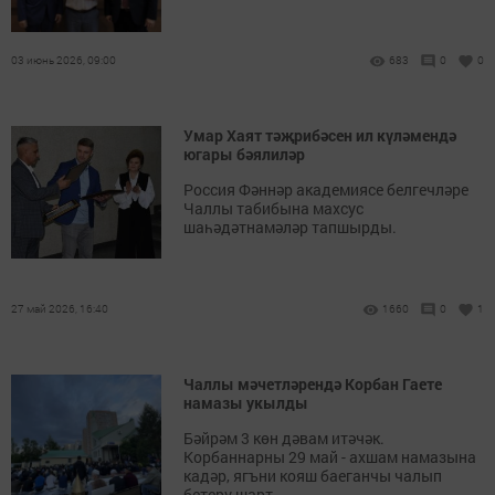
03 июнь 2026, 09:00
683
0
0
Умар Хаят тәҗрибәсен ил күләмендә
югары бәялиләр
Россия Фәннәр академиясе белгечләре
Чаллы табибына махсус
шаһәдәтнамәләр тапшырды.
27 май 2026, 16:40
1660
0
1
Чаллы мәчетләрендә Корбан Гаете
намазы укылды
Бәйрәм 3 көн дәвам итәчәк.
Корбаннарны 29 май - ахшам намазына
кадәр, ягъни кояш баеганчы чалып
бетерү шарт.