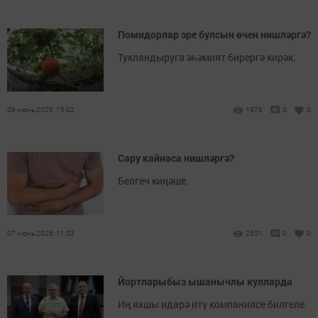
Помидорлар эре булсын өчен нишләргә?
Тукландыруга әһәмият бирергә кирәк.
09 июнь 2026, 15:02
1979
0
0
Сару кайнаса нишләргә?
Белгеч киңәше.
07 июнь 2026, 11:03
2501
0
0
Йортларыбыз ышанычлы кулларда
Иң яхшы идарә итү компаниясе билгеле.