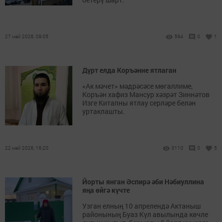
27 май 2026, 09:05
594
0
1
Дүрт елда Коръәнне ятлаган
«Ак мәчет» мәдрәсәсе мөгаллиме,
Коръән хафиз Мансур хәзрәт Зиннәтов
Изге Китапны ятлау серләре белән
уртаклашты.
22 май 2026, 16:20
3110
0
5
Йорты янган Әспирә әби Нәбиуллина
яңа өйгә күчте
Узган елның 10 апрелендә Актаныш
районының Буаз Күл авылында көчле