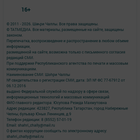
16+
© 2011 - 2026. Шәһри Чаллы. Все права защищены.
© ТАТМЕДИА. Все материалы, размещенные на сайте, защищены
законом.
Перепечатка, воспроизведение и распространение в любом объеме
информации,
размещенной на сайте, возможна только с письменного согласия
редакций СМИ.
При поддержке Республиканского агентства по печати и массовым
коммуникациям.
Наименование СМИ: Шəhри Чаллы
№ свидетельства о регистрации СМИ, дата: ЭЛ № ФС 77-67912 от
06.12.2016
выдано Федеральной службой по надзору в сфере связи,
информационных технологий и массовых коммуникаций
ФИО главного редактора: Юсупова Резида Махмутовна
Адрес редакции: 423827, Республика Татарстан, город Набережные
Челны, бульвар Юных Ленинцев, д.9
Телефон редакции: 8 (8552) 57-01-19
Email: shahri_chally@mail.ru
О фактах коррупции сообщить по электронному адресу:
shahri_chally@mail.ru