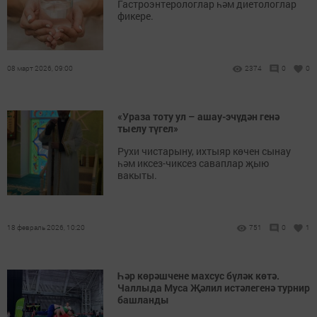
Гастроэнтерологлар һәм диетологлар
фикере.
08 март 2026, 09:00
2374
0
0
«Ураза тоту ул – ашау-эчүдән генә
тыелу түгел»
Рухи чистарыну, ихтыяр көчен сынау
һәм иксез-чиксез саваплар җыю
вакыты.
18 февраль 2026, 10:20
751
0
1
Һәр көрәшчене махсус бүләк көтә.
Чаллыда Муса Җәлил истәлегенә турнир
башланды