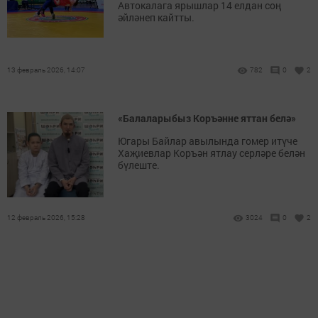
Автокалага ярышлар 14 елдан соң
әйләнеп кайтты.
13 февраль 2026, 14:07
782
0
2
«Балаларыбыз Коръәнне яттан белә»
Югары Байлар авылында гомер итүче
Хаҗиевлар Коръән ятлау серләре белән
бүлеште.
12 февраль 2026, 15:28
3024
0
2