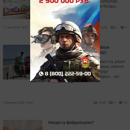
Чаллының яшь спортчысы илкүләм
ярышларда җиңеп, чемпион булды.
11 май 2026, 10:27
1233
0
0
Төркиягә – машинада... Сөйләп
туймаслык сәяхәт (+фотолар)
«Бу юлдан барганда куркыныч та, рәхәт
тә. Бер якта иксез-чиксез упкын, икенче
якта 5 километр «буйлы» горур
пәһлеваннар – Казбек таулары», - ди
Госмановлар.
13 апрель 2026, 14:44
2038
0
10
Нинди су файдалырак?