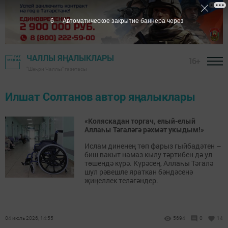
5
Автоматическое закрытие баннера через
ЧАЛЛЫ ЯҢАЛЫКЛАРЫ
16+
"Шәһри Чаллы" газетасы
Илшат Солтанов автор яңалыклары
«Коляскадан торгач, елый-елый
Аллаһы Тәгаләгә рәхмәт укыдым!»
Ислам диненең төп фарыз гыйбадәтен –
биш вакыт намаз кылу тәртибен дә ул
төшендә күрә. Күрәсең, Аллаһы Тәгалә
шул рәвешле яраткан бәндәсенә
җиңеллек теләгәндер.
04 июль 2026, 14:55
5694
0
14