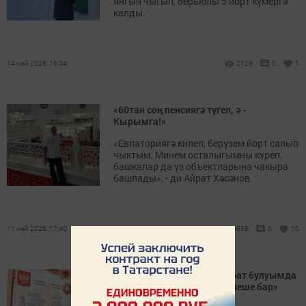
янгын чыгып, берьюлы 5 йорт күмергә
калды.
14 май 2026, 16:04
2129
0
1
«60тан соң пенсиягә түгел, ә -
Кырымга!»
«Евпаториягә килеп, берүзем йорт салып
чыктым. Минем осталыгымны күреп,
башкалар да үз объектларына чакыра
башлады», - ди Айрат Хәсәнов.
11 май 2026, 17:40
3938
0
10
Аделина Липатова: «Акробат булуымда
Мадонна биючесенең дә өлеше бар»