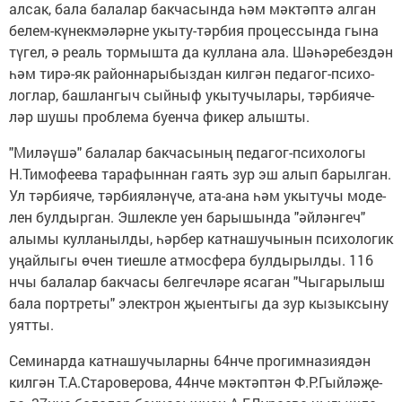
ал­сак, ба­ла ба­ла­лар бак­ча­сын­да һәм мәк­тәп­тә ал­ган
бе­лем-кү­нек­мә­ләр­не укы­ту-тәр­бия про­цес­сын­да гы­на
түгел, ә ре­аль тор­мыш­та да кул­ла­на ала. Шәһә­ре­без­дән
һәм ти­рә-як ра­йон­на­ры­быз­дан кил­гән пе­да­гог-пси­хо­
лог­лар, баш­лан­гыч сый­ныф укы­ту­чы­ла­ры, тәр­би­я­че­
ләр шу­шы проб­ле­ма бу­ен­ча фи­кер алыш­ты.
"Ми­ләү­шә" ба­ла­лар бак­ча­сы­ның пе­да­гог-пси­хо­ло­гы
Н.Ти­мо­фе­е­ва та­ра­фын­нан га­ять зур эш алып ба­рыл­ган.
Ул тәр­би­я­че, тәр­би­я­лә­нү­че, ата-ана һәм укы­ту­чы мо­де­
лен бул­дыр­ган. Эш­лек­ле уен ба­ры­шын­да "әй­лән­геч"
алы­мы кул­ла­ныл­ды, һәр­бер кат­на­шу­чы­нын пси­хо­ло­гик
уңай­лы­гы өчен ти­еш­ле ат­мос­фе­ра бул­ды­рыл­ды. 116
нчы ба­ла­лар бак­ча­сы бел­геч­лә­ре яса­ган "Чы­га­ры­лыш
ба­ла порт­ре­ты" элек­трон җы­ен­ты­гы да зур кы­зык­сы­ну
уят­ты.
Се­ми­нар­да кат­на­шу­чы­лар­ны 64нче про­гим­на­зи­я­дән
кил­гән Т.А.Ста­ро­ве­ро­ва, 44нче мәк­тәп­тән Ф.Р.Гый­лә­җе­