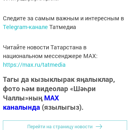
Следите за самым важным и интересным в
Telegram-канале
Татмедиа
Читайте новости Татарстана в
национальном мессенджере MАХ:
https://max.ru/tatmedia
Тагы да кызыклырак яңалыклар,
фото һәм видеолар «Шәһри
Чаллы»ның
MAX
каналында
(язылыгыз).
Перейти на страницу новости