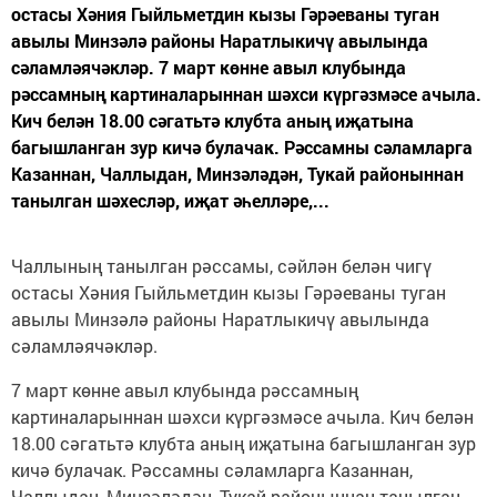
остасы Хәния Гыйльметдин кызы Гәрәеваны туган
авылы Минзәлә районы Наратлыкичү авылында
сәламләячәкләр. 7 март көнне авыл клубында
рәссамның картиналарыннан шәхси күргәзмәсе ачыла.
Кич белән 18.00 сәгатьтә клубта аның иҗатына
багышланган зур кичә булачак. Рәссамны сәламларга
Казаннан, Чаллыдан, Минзәләдән, Тукай районыннан
танылган шәхесләр, иҗат әһелләре,...
Чаллының танылган рәссамы, сәйлән белән чигү
остасы Хәния Гыйльметдин кызы Гәрәеваны туган
авылы Минзәлә районы Наратлыкичү авылында
сәламләячәкләр.
7 март көнне авыл клубында рәссамның
картиналарыннан шәхси күргәзмәсе ачыла. Кич белән
18.00 сәгатьтә клубта аның иҗатына багышланган зур
кичә булачак. Рәссамны сәламларга Казаннан,
Чаллыдан, Минзәләдән, Тукай районыннан танылган