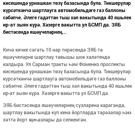
кисешендә урнашкан төзү базасында була. Тикшерүләр
күрсәткәнчә шартлауга автомобильдәге газ баллоны
сәбәпче. Әлеге гадәттән тыш хәл вакытында 40 яшьлек
ир-ат зыян күрә. Хәзерге вакытта ул БСМП да. ЗЯБ
бистәсендә яшәүчеләрнең...
Кичә кичке сәгать 10 нар тирәсендә ЗЯБ та
яшәүчеләрне шартлау тавышы шок халәтендә
калдыра. Ул Сарман тракты һәм Фоменко проспекты
кисешендә урнашкан төзү базасында була. Тикшерүләр
күрсәткәнчә шартлауга автомобильдәге газ баллоны
сәбәпче. Әлеге гадәттән тыш хәл вакытында 40 яшьлек
ир-ат зыян күрә. Хәзерге вакытта ул БСМП да.
ЗЯБ бистәсендә яшәүчеләрнең сүзләренә караганда,
шартлау вакытында күп кенә йортларда тәрәзәләр һәм
хәттә йорт җиһазлары да селкенгән.