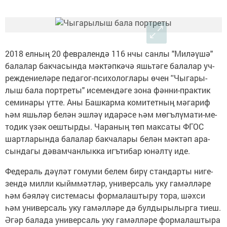
2018 ел­ның 20 фев­ра­лен­дә 116 нчы сан­лы "Ми­ләү­шә"
ба­ла­лар бак­ча­сын­да мәк­тәп­кә­чә яшь­тәге ба­ла­лар уч­
реж­де­ни­е­лә­ре пе­да­гог-пси­хо­лог­ла­ры өчен ''Чы­га­ры­
лыш ба­ла порт­ре­ты" исе­мен­дә­ге зо­на фән­ни-прак­тик
се­ми­на­ры үт­те. Аны Баш­кар­ма ко­ми­тет­ның мәга­риф
һәм яшь­ләр бе­лән эш­ләү ида­рә­се һәм мөгъ­лү­ма­ти-ме­
то­дик үзәк оеш­тыр­ды. Ча­ра­ның төп мак­са­ты ФГОС
шарт­ла­рын­да ба­ла­лар бак­ча­ла­ры бе­лән мәк­тәп ара­
сын­да­гы дә­вам­чан­лык­ка игъ­ти­бар юнәл­тү иде.
Фе­де­раль дәү­ләт го­му­ми бе­лем би­рү стан­дар­ты ни­ге­
зен­дә мил­ли кыйм­мәт­ләр, уни­вер­саль уку га­мәл­лә­ре
һәм бә­я­ләү сис­те­ма­сы фор­ма­лаш­ты­ру то­ра, шәх­си
һәм уни­вер­саль уку га­мәл­лә­ре дә бул­ды­ры­лыр­га ти­еш.
Әгәр ба­ла­да уни­вер­саль уку га­мәл­лә­ре фор­ма­лаш­ты­ра