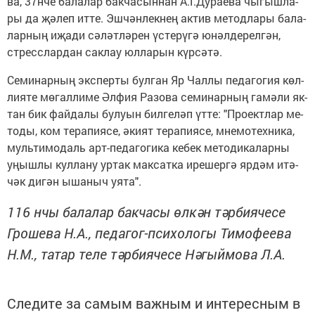
ва, 37нче ба­ла­лар бак­ча­сын­нан А.Г.Ду­ра­е­ва чы­гыш­ла­
ры да җә­леп ит­те. Эш­чән­лек­нең ак­тив ме­тод­ла­ры ба­ла­
лар­ның иҗа­ди сә­ләт­лә­рен үс­те­рү­гә юнәл­де­рел­гән,
стресс­лар­дан сак­лау юл­ла­рын күр­сә­тә.
Се­ми­нар­ның экс­пер­ты бул­ган Яр Чал­лы пе­да­го­гия көл­
ли­я­те мөгал­ли­ме Әл­фия Ра­зо­ва се­ми­нар­ның га­мә­ли як­
тан бик фай­да­лы бу­лу­ын бил­ге­ләп үт­те: "Про­ект­лар ме­
то­ды, ком те­ра­пи­я­се, әки­ят те­ра­пи­я­се, мне­мо­тех­ни­ка,
муль­ти­мо­даль арт-пе­да­го­ги­ка ке­бек ме­то­ди­ка­лар­ны
уңыш­лы кул­ла­ну ур­так мак­сат­ка ире­шер­гә яр­дәм итә­
чәк ди­гән ыша­ныч уя­та".
116 нчы ба­ла­лар бак­ча­сы өл­кән тәр­би­я­че­се
Гро­ше­ва Н.А., пе­да­гог-пси­хо­ло­гы Ти­мо­фе­е­ва
Н.М., та­тар те­ле тәр­би­я­че­се Нә­гый­мо­ва Л.А.
Следите за самым важным и интересным в