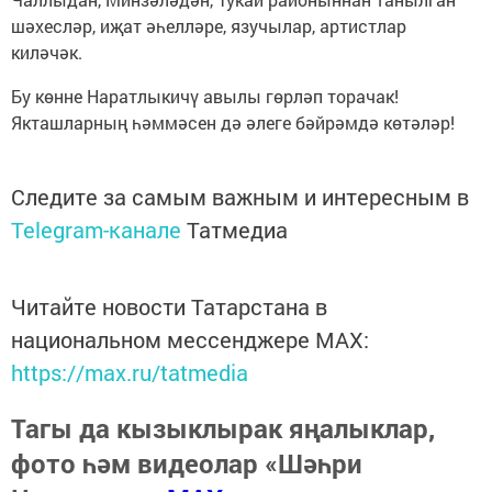
шәхесләр, иҗат әһелләре, язучылар, артистлар
киләчәк.
Бу көнне Наратлыкичү авылы гөрләп торачак!
Якташларның һәммәсен дә әлеге бәйрәмдә көтәләр!
Следите за самым важным и интересным в
Telegram-канале
Татмедиа
Читайте новости Татарстана в
национальном мессенджере MАХ:
https://max.ru/tatmedia
Тагы да кызыклырак яңалыклар,
фото һәм видеолар «Шәһри