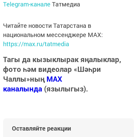
Telegram-канале
Татмедиа
Читайте новости Татарстана в
национальном мессенджере MАХ:
https://max.ru/tatmedia
Тагы да кызыклырак яңалыклар,
фото һәм видеолар «Шәһри
Чаллы»ның
MAX
каналында
(язылыгыз).
Оставляйте реакции