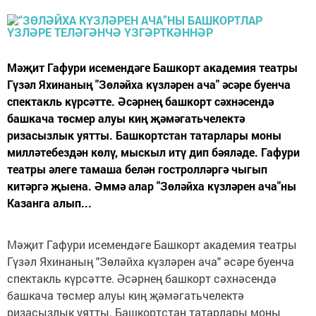
Мәҗит Гафури исемендәге Башкорт академия театры
Гүзәл Яхинаның "Зөләйха күзләрен ача" әсәре буенча
спектакль күрсәтте. Әсәрнең башкорт сәхнәсендә
башкача төсмер алуы киң җәмәгатьчелектә
ризасызлык уятты. Башкортстан татарлары моны
милләтебездән көлү, мыскыл итү дип бәяләде. Гафури
театры әлеге тамаша белән гостролләргә чыгып
китәргә җыена. Әммә алар "Зөләйха күзләрен ача"ны
Казанга алып...
Мәҗит Гафури исемендәге Башкорт академия театры
Гүзәл Яхинаның "Зөләйха күзләрен ача" әсәре буенча
спектакль күрсәтте. Әсәрнең башкорт сәхнәсендә
башкача төсмер алуы киң җәмәгатьчелектә
ризасызлык уятты. Башкортстан татарлары моны