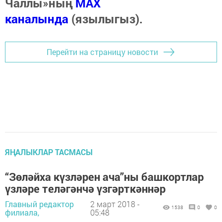
Чаллы»ның
MAX
каналында
(язылыгыз).
Перейти на страницу новости
ЯҢАЛЫКЛАР ТАСМАСЫ
“Зөләйха күзләрен ача”ны башкортлар
үзләре теләгәнчә үзгәрткәннәр
Главный редактор
2 март 2018 -
1538
0
0
филиала,
05:48