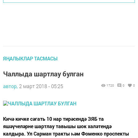
ЯҢАЛЫКЛАР ТАСМАСЫ
Чаллыда шартлау булган
автор,
2 март 2018 - 05:25
1720
0
0
Кичә кичке сәгать 10 нар тирәсендә ЗЯБ та
яшәүчеләрне шартлау тавышы шок халәтендә
калдыра. Ул Сарман тракты һәм Фоменко проспекты