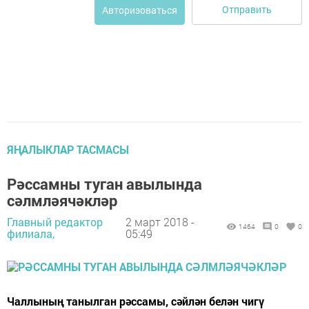
Отправить
Авторизоваться
ЯҢАЛЫКЛАР ТАСМАСЫ
Рәссамны туган авылында
сәлмләячәкләр
Главный редактор
2 март 2018 -
1464
0
0
филиала,
05:49
Чаллының танылган рәссамы, сәйлән белән чигү