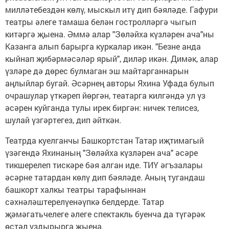
милләтебездән көлү, мыскыл итү дип бәяләде. Гафури
театры әлеге тамаша белән гостролләргә чыгып
китәргә җыена. Әммә алар "Зөләйха күзләрен ача"ны
Казанга алып барырга куркалар икән. "Безне анда
кыйнап җибәрмәсәләр ярый", диләр икән. Димәк, алар
үзләре дә дөрес булмаган эш майтарганнарын
аңлыйлар бугай. Әсәрнең авторы Яхина Уфада булып
очрашулар үткәреп йөргән, театарга килгәндә ул үз
әсәрен куйганда тулы ирек биргән: ничек телисез,
шулай үзгәртегез, дип әйткән.
Театрда куелганчы Башкортстан Татар иҗтимагый
үзәгендә Яхинаның "Зөләйха күзләрен ача" әсәре
тикшерелеп тискәре бәя алган иде. ТИҮ әгъзалары
әсәрне татардан көлү дип бәяләде. Аның тугандаш
башкорт халкы театры тарафыннан
сәхнәләштерелүенәүпкә белдерде. Татар
җәмәгатьчелеге әлеге спектакль буенча да түгәрәк
өстәл уздырырга җыена.