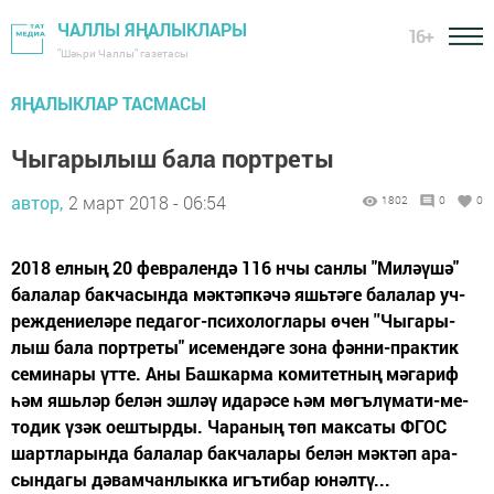
ЧАЛЛЫ ЯҢАЛЫКЛАРЫ
16+
"Шәһри Чаллы" газетасы
ЯҢАЛЫКЛАР ТАСМАСЫ
Чыгарылыш бала портреты
автор,
2 март 2018 - 06:54
1802
0
0
2018 ел­ның 20 фев­ра­лен­дә 116 нчы сан­лы "Ми­ләү­шә"
ба­ла­лар бак­ча­сын­да мәк­тәп­кә­чә яшь­тәге ба­ла­лар уч­
реж­де­ни­е­лә­ре пе­да­гог-пси­хо­лог­ла­ры өчен ''Чы­га­ры­
лыш ба­ла порт­ре­ты" исе­мен­дә­ге зо­на фән­ни-прак­тик
се­ми­на­ры үт­те. Аны Баш­кар­ма ко­ми­тет­ның мәга­риф
һәм яшь­ләр бе­лән эш­ләү ида­рә­се һәм мөгъ­лү­ма­ти-ме­
то­дик үзәк оеш­тыр­ды. Ча­ра­ның төп мак­са­ты ФГОС
шарт­ла­рын­да ба­ла­лар бак­ча­ла­ры бе­лән мәк­тәп ара­
сын­да­гы дә­вам­чан­лык­ка игъ­ти­бар юнәл­тү...