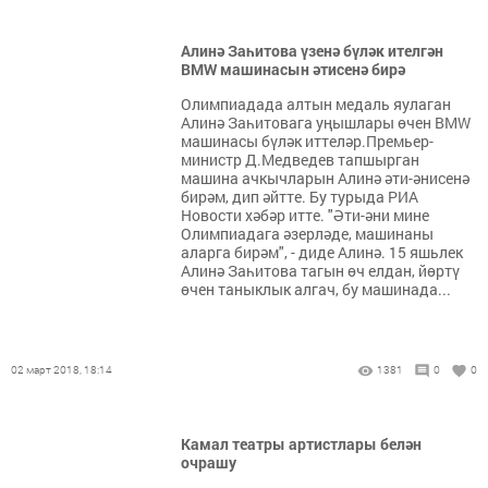
Алинә Заһитова үзенә бүләк ителгән
ВМW машинасын әтисенә бирә
Олимпиадада алтын медаль яулаган
Алинә Заһитовага уңышлары өчен ВМW
машинасы бүләк иттеләр.Премьер-
министр Д.Медведев тапшырган
машина ачкычларын Алинә әти-әнисенә
бирәм, дип әйтте. Бу турыда РИА
Новости хәбәр итте. "Әти-әни мине
Олимпиадага әзерләде, машинаны
аларга бирәм", - диде Алинә. 15 яшьлек
Алинә Заһитова тагын өч елдан, йөртү
өчен таныклык алгач, бу машинада...
02 март 2018, 18:14
1381
0
0
Камал театры артистлары белән
очрашу