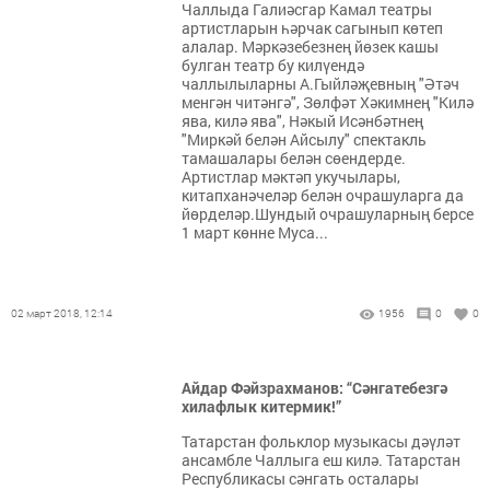
Чаллыда Галиәсгар Камал театры
артистларын һәрчак сагынып көтеп
алалар. Мәркәзебезнең йөзек кашы
булган театр бу килүендә
чаллылыларны А.Гыйләҗевның "Әтәч
менгән читәнгә", Зөлфәт Хәкимнең "Килә
ява, килә ява", Нәкый Исәнбәтнең
"Миркәй белән Айсылу" спектакль
тамашалары белән сөендерде.
Артистлар мәктәп укучылары,
китапханәчеләр белән очрашуларга да
йөрделәр.Шундый очрашуларның берсе
1 март көнне Муса...
02 март 2018, 12:14
1956
0
0
Айдар Фәйзрахманов: “Сәнгатебезгә
хилафлык китермик!”
Татарстан фольклор музыкасы дәүләт
ансамбле Чаллыга еш килә. Татарстан
Республикасы сәнгать осталары