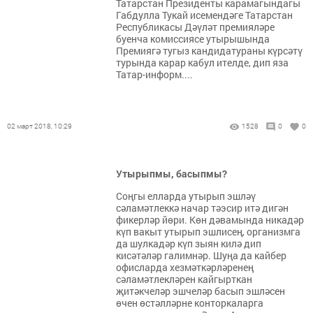
Татарстан Президенты карамагындагы
Габдулла Тукай исемендәге Татарстан
Республикасы Дәүләт премияләре
буенча комиссиясе утырышында
Премиягә тугыз кандидатураны күрсәтү
турында карар кабул ителде, дип яза
Татар-информ....
02 март 2018, 10:29
1528
0
0
Утырыпмы, басыпмы?
Соңгы елларда утырып эшләү
сәламәтлеккә начар тәэсир итә дигән
фикерләр йөри. Көн дәвамында никадәр
күп вакыт утырып эшлисең, организмга
да шулкадәр күп зыян килә дип
кисәтәләр галимнәр. Шуңа да кайбер
офисларда хезмәткәрләренең
сәламәтлекләрен кайгырткан
җитәкчеләр эшчеләр басып эшләсен
өчен өстәлләрне конторкаларга