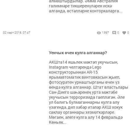
алмаштырдылар. Әмма Австралия
галимнәре тикшеренүләрен искә
алганда, өстәлләрне конторкаларга...
02 март 2018, 07:47
1397
0
0
Уенчык өчен кулга алганнар?
АКШта14 яшьлек мәктәп укучысын,
Instagram челтәрендә Lego
конструкторыннан AR-15
ярымавтоматик винтовкасын җыеп,
фотосурәтен урнаштырганы өчен үз
өендә кулга алганнар. Штат властьлары
Сан-Диего шәһәренең урта мәктәбе
укучысын терроризмда гаепләгән. Әле
ул балигъ булмаганнарны кулга алу
үзәгендә, дип хәбәр итәләр АКШ хокук
саклау органнары хезмәткәрләре.
Мөгаен, әлеге кулга алу 14 февральдә
Көньяк...