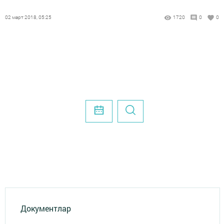
02 март 2018, 05:25
1720
0
0
Документлар