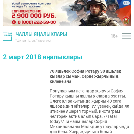
ЧАЛЛЫ ЯҢАЛЫКЛАРЫ
16+
"Шәһри Чаллы" газетасы
2 март 2018 яңалыклары
70 яшьлек София Ротару 30 яшьлек
кызлар сыман. Серне җырчының
килене ача
Популяр һәм легендар җырчы София
Ротару кышны җылы якларда озатты.
Әлеге ял вакытында җырчы 40 елга
яшәрде дип әйтәләр. Ул үзенең кайда ял
иткәнен яшереп тормый, инстаграм
челтәрен актив алып бара. //Tatar
today// Тамашачылар София
Михайловнаны Мальдив утрауларында
дип белә. Хәер, җырчыга болай