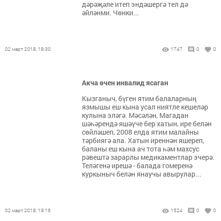
дәрәҗәле итеп эндәшергә тел дә
әйләнми. Чөнки...
02 март 2018, 18:30
1747
0
0
Акча өчен инвалид ясаган
Кызганыч, бүген ятим балаларның
язмышы еш кына усал ниятле кешеләр
кулына эләгә. Мәсәлән, Магадан
шәһәрендә яшәүче бер хатын, ире белән
сөйләшеп, 2008 елда ятим малайны
тәрбиягә ала. Хатын иреннән яшереп,
баланы еш кына ач тота һәм махсус
рәвештә зарарлы медикаментлар эчерә.
Теләгенә ирешә - балада гомеренә
куркыныч белән янаучы авырулар...
02 март 2018, 18:16
1524
0
0