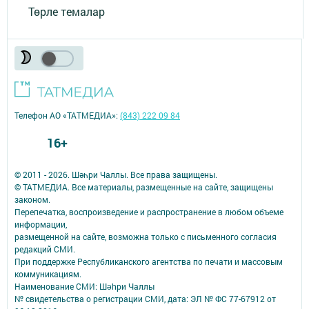
Төрле темалар
Телефон АО «ТАТМЕДИА»:
(843) 222 09 84
16+
© 2011 - 2026. Шәһри Чаллы. Все права защищены.
© ТАТМЕДИА. Все материалы, размещенные на сайте, защищены
законом.
Перепечатка, воспроизведение и распространение в любом объеме
информации,
размещенной на сайте, возможна только с письменного согласия
редакций СМИ.
При поддержке Республиканского агентства по печати и массовым
коммуникациям.
Наименование СМИ: Шəhри Чаллы
№ свидетельства о регистрации СМИ, дата: ЭЛ № ФС 77-67912 от