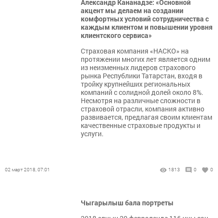
Александр Кананадзе: «Основной
акцент мы делаем на создании
комфортных условий сотрудничества с
каждым клиентом и повышении уровня
клиентского сервиса»
Страховая компания «НАСКО» на
протяжении многих лет является одним
из неизменных лидеров страхового
рынка Республики Татарстан, входя в
тройку крупнейших региональных
компаний с солидной долей около 8%.
Несмотря на различные сложности в
страховой отрасли, компания активно
развивается, предлагая своим клиентам
качественные страховые продукты и
услуги.
02 март 2018, 07:01
1813
0
0
Чыгарылыш бала портреты