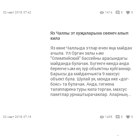
02 март 2018, 07:42
1414
0
0
Яз Чаллы эт хуҗаларына сөенеч алып
килә
Яз көне Чаллыда этләр өчен яңа мәйдан
ачыла. Ул Орган залы һәм
"Олимпийский" бассейны арасындагы
мәйданда булачак. Бүгенге көндә анда
беренче һәм иң зур объектны куйганнар.
Барысы да мәйданчыкта 9 махсус
объект була. Шулай ук, монда ике «дог-
бокс» та булачак. Анда, гигиена
таләпләренә туры килә торган, махсус
пакетлар урнаштырачаклар. Аларның...
02 март 2018, 07:16
1405
0
0