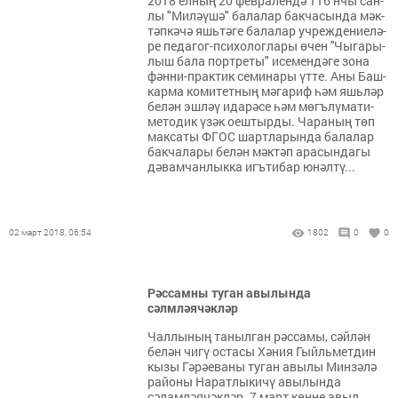
2018 ел­ның 20 фев­ра­лен­дә 116 нчы сан­
лы "Ми­ләү­шә" ба­ла­лар бак­ча­сын­да мәк­
тәп­кә­чә яшь­тәге ба­ла­лар уч­реж­де­ни­е­лә­
ре пе­да­гог-пси­хо­лог­ла­ры өчен ''Чы­га­ры­
лыш ба­ла порт­ре­ты" исе­мен­дә­ге зо­на
фән­ни-прак­тик се­ми­на­ры үт­те. Аны Баш­
кар­ма ко­ми­тет­ның мәга­риф һәм яшь­ләр
бе­лән эш­ләү ида­рә­се һәм мөгъ­лү­ма­ти-
ме­то­дик үзәк оеш­тыр­ды. Ча­ра­ның төп
мак­са­ты ФГОС шарт­ла­рын­да ба­ла­лар
бак­ча­ла­ры бе­лән мәк­тәп ара­сын­да­гы
дә­вам­чан­лык­ка игъ­ти­бар юнәл­тү...
02 март 2018, 06:54
1802
0
0
Рәссамны туган авылында
сәлмләячәкләр
Чаллының танылган рәссамы, сәйлән
белән чигү остасы Хәния Гыйльметдин
кызы Гәрәеваны туган авылы Минзәлә
районы Наратлыкичү авылында
сәламләячәкләр. 7 март көнне авыл