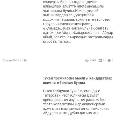
концерты барышында иң көчле
алкышлар, әлбәттә, әлеге ансамбль
чыгышына булды.Нәкъ шундый
чыгышлардан соң үзеңне бай
мәдәниятле халык вәкиле итеп тоясың,
горурлык хисләре кичерәсең.
Әңгәмәдәшебез -ансамбльнең сәнгать
җитәкчесе Айдар Фәйзрахманов. - Айдар
абый, без сезне һәрвакыт гастрольләрдә
күрәбез. Татар...
02 март 2018, 11:35
1385
0
0
Тукай премиясенә быелгы кандидатлар
исемлеге билгеле булды
Быел Габдулла Тукай исемендәге
Татарстан Республикасы Дәүләт
премиясенә өч язучы, өч рәссам, бер
театр коллективы, бер акционерлык
җәмгыяте һәм танылган коллекционер
Абдулла хаҗи Дубин дәгъва итә.