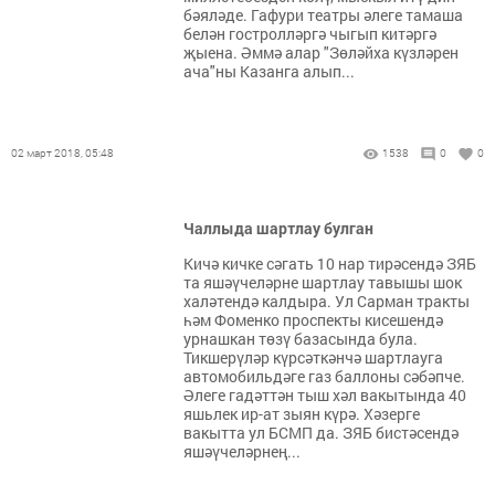
бәяләде. Гафури театры әлеге тамаша
белән гостролләргә чыгып китәргә
җыена. Әммә алар "Зөләйха күзләрен
ача"ны Казанга алып...
02 март 2018, 05:48
1538
0
0
Чаллыда шартлау булган
Кичә кичке сәгать 10 нар тирәсендә ЗЯБ
та яшәүчеләрне шартлау тавышы шок
халәтендә калдыра. Ул Сарман тракты
һәм Фоменко проспекты кисешендә
урнашкан төзү базасында була.
Тикшерүләр күрсәткәнчә шартлауга
автомобильдәге газ баллоны сәбәпче.
Әлеге гадәттән тыш хәл вакытында 40
яшьлек ир-ат зыян күрә. Хәзерге
вакытта ул БСМП да. ЗЯБ бистәсендә
яшәүчеләрнең...