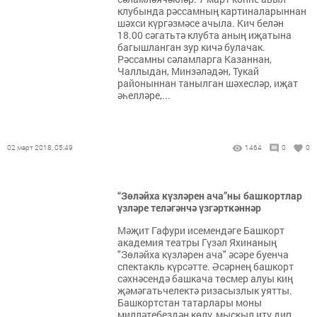
клубында рәссамның картиналарыннан
шәхси күргәзмәсе ачыла. Кич белән
18.00 сәгатьтә клубта аның иҗатына
багышланган зур кичә булачак.
Рәссамны сәламларга Казаннан,
Чаллыдан, Минзәләдән, Тукай
районыннан танылган шәхесләр, иҗат
әһелләре,...
02 март 2018, 05:49
1464
0
0
“Зөләйха күзләрен ача”ны башкортлар
үзләре теләгәнчә үзгәрткәннәр
Мәҗит Гафури исемендәге Башкорт
академия театры Гүзәл Яхинаның
"Зөләйха күзләрен ача" әсәре буенча
спектакль күрсәтте. Әсәрнең башкорт
сәхнәсендә башкача төсмер алуы киң
җәмәгатьчелектә ризасызлык уятты.
Башкортстан татарлары моны
милләтебездән көлү, мыскыл итү дип