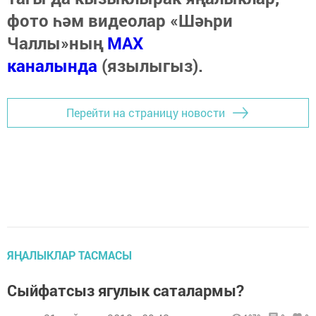
фото һәм видеолар «Шәһри
Чаллы»ның
MAX
каналында
(язылыгыз).
Перейти на страницу новости
ЯҢАЛЫКЛАР ТАСМАСЫ
Сыйфатсыз ягулык саталармы?