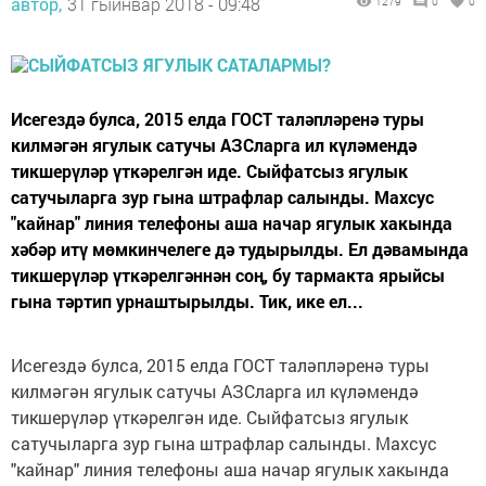
автор,
31 гыйнвар 2018 - 09:48
1279
0
0
Исегездә булса, 2015 елда ГОСТ таләпләренә туры
килмәгән ягулык сатучы АЗСларга ил күләмендә
тикшерүләр үткәрелгән иде. Сыйфатсыз ягулык
сатучыларга зур гына штрафлар салынды. Махсус
"кайнар" линия телефоны аша начар ягулык хакында
хәбәр итү мөмкинчелеге дә тудырылды. Ел дәвамында
тикшерүләр үткәрелгәннән соң, бу тармакта ярыйсы
гына тәртип урнаштырылды. Тик, ике ел...
Исегездә булса, 2015 елда ГОСТ таләпләренә туры
килмәгән ягулык сатучы АЗСларга ил күләмендә
тикшерүләр үткәрелгән иде. Сыйфатсыз ягулык
сатучыларга зур гына штрафлар салынды. Махсус
"кайнар" линия телефоны аша начар ягулык хакында