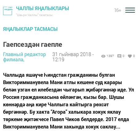
ЧАЛЛЫ ЯҢАЛЫКЛАРЫ
16+
"Шәһри Чаллы" газетасы
ЯҢАЛЫКЛАР ТАСМАСЫ
Гаепсездән гаепле
Главный редактор
31 гыйнвар 2018 -
1397
0
0
филиала,
12:19
Чаллыда яшәүче Һиндстан гражданины булган
Викторимманувела Мани атлы кешене суд карары
белән узган ел илебездән чыгарып җибәргәннәр иде. Ул
Россия гражданкасына өйләнгән, кызы бар. Шушы
көннәрдә аңа кире Чаллыга кайтырга рөхсәт
биргәннәр. Бу хакта "Агора" халыкара хокук яклау
төркеме җитәкчесе Павел Чиков белдерде. 2017 елда
Викторимманувела Мани хакында хокук саклау...