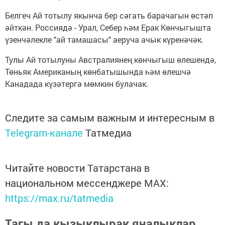
Белгеч Ай тотылу якынча бер сәгать барачагын өстәп
әйткән. Россиядә - Урал, Себер һәм Ерак Көнчыгышта
үзенчәлекле "ай тамашасы" аеруча ачык күренәчәк.
Тулы Ай тотылуны Австралиянең көнчыгыш өлешендә,
Төньяк Американың көнбатышында һәм өлешчә
Канадада күзәтергә мөмкин булачак.
Следите за самым важным и интересным в
Telegram-канале
Татмедиа
Читайте новости Татарстана в
национальном мессенджере MАХ:
https://max.ru/tatmedia
Тагы да кызыклырак яңалыклар,