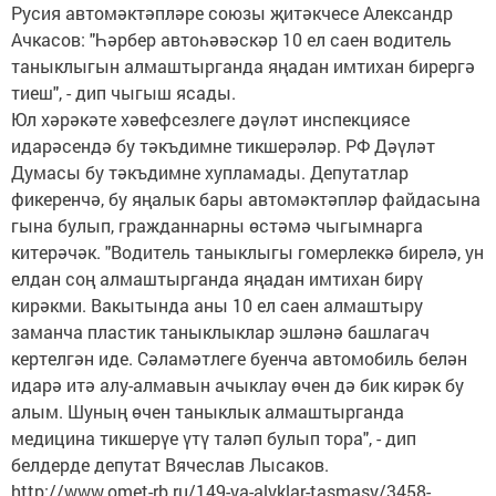
Русия автомәктәпләре союзы җитәкчесе Александр
Ачкасов: "Һәрбер автоһәвәскәр 10 ел саен водитель
таныклыгын алмаштырганда яңадан имтихан бирергә
тиеш", - дип чыгыш ясады.
Юл хәрәкәте хәвефсезлеге дәүләт инспекциясе
идарәсендә бу тәкъдимне тикшерәләр. РФ Дәүләт
Думасы бу тәкъдимне хупламады. Депутатлар
фикеренчә, бу яңалык бары автомәктәпләр файдасына
гына булып, гражданнарны өстәмә чыгымнарга
китерәчәк. "Водитель таныклыгы гомерлеккә бирелә, ун
елдан соң алмаштырганда яңадан имтихан бирү
кирәкми. Вакытында аны 10 ел саен алмаштыру
заманча пластик таныклыклар эшләнә башлагач
кертелгән иде. Сәламәтлеге буенча автомобиль белән
идарә итә алу-алмавын ачыклау өчен дә бик кирәк бу
алым. Шуның өчен таныклык алмаштырганда
медицина тикшерүе үтү таләп булып тора", - дип
белдерде депутат Вячеслав Лысаков.
http://www.omet-rb.ru/149-ya-alyklar-tasmasy/3458-