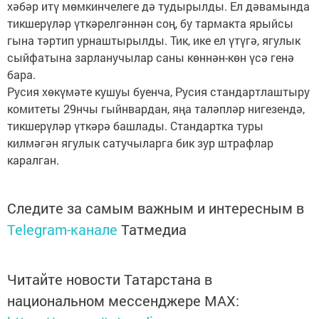
хәбәр итү мөмкинчелеге дә тудырылды. Ел дәвамында
тикшерүләр үткәрелгәннән соң, бу тармакта ярыйсы
гына тәртип урнаштырылды. Тик, ике ел үтүгә, ягулык
сыйфатына зарланучылар саны көннән-көн үсә генә
бара.
Русия хөкүмәте кушуы буенча, Русия стандартлаштыру
комитеты 29нчы гыйнвардан, яңа таләпләр нигезендә,
тикшерүләр үткәрә башлады. Стандартка туры
килмәгән ягулык сатучыларга бик зур штрафлар
каралган.
Следите за самым важным и интересным в
Telegram-канале
Татмедиа
Читайте новости Татарстана в
национальном мессенджере MАХ: