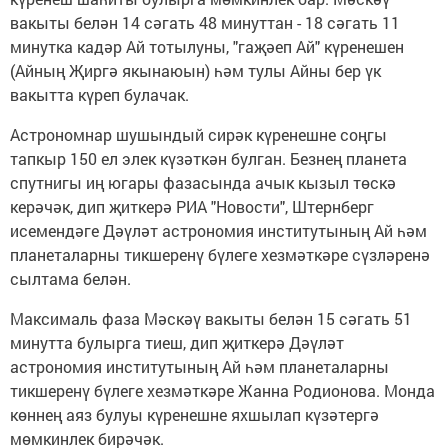
вакыты белән 14 сәгать 48 минуттан - 18 сәгать 11
минутка кадәр Ай тотылуны, "гаҗәеп Ай" күренешен
(Айның Җиргә якынаюын) һәм тулы Айны бер үк
вакытта күреп булачак.
Астрономнар шушындый сирәк күренешне соңгы
тапкыр 150 ел элек күзәткән булган. Безнең планета
спутнигы иң югары фазасында ачык кызыл төскә
керәчәк, дип җиткерә РИА "Новости", Штернберг
исемендәге Дәүләт астрономия институтының Ай һәм
планеталарны тикшеренү бүлеге хезмәткәре сүзләренә
сылтама белән.
Максималь фаза Мәскәү вакыты белән 15 сәгать 51
минутта булырга тиеш, дип җиткерә Дәүләт
астрономия институтының Ай һәм планеталарны
тикшеренү бүлеге хезмәткәре Жанна Родионова. Монда
көннең аяз булуы күренешне яхшылап күзәтергә
мөмкинлек бирәчәк.