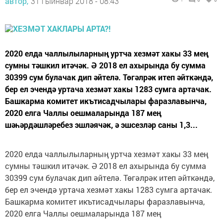
автор,
31 гыйнвар 2018 - 08:43
2020 елда чаллылыларның уртча хезмәт хакы 33 мең
сумны тәшкил итәчәк. Ә 2018 ел ахырында бу сумма
30399 сум булачак дип әйтелә. Төгәлрәк итеп әйткәндә,
бер ел эчендә уртача хезмәт хакы 1283 сумга артачак.
Башкарма комитет икътисадчылары фаразлавынча,
2020 елга Чаллы оешмаларында 187 мең
шәһәрдәшләребез эшләячәк, ә эшсезләр саны 1,3...
2020 елда чаллылыларның уртча хезмәт хакы 33 мең
сумны тәшкил итәчәк. Ә 2018 ел ахырында бу сумма
30399 сум булачак дип әйтелә. Төгәлрәк итеп әйткәндә,
бер ел эчендә уртача хезмәт хакы 1283 сумга артачак.
Башкарма комитет икътисадчылары фаразлавынча,
2020 елга Чаллы оешмаларында 187 мең