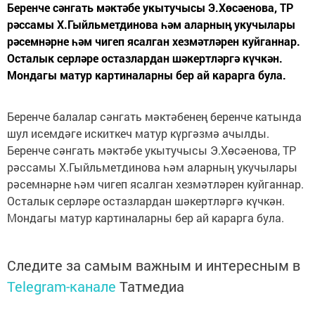
Беренче сәнгать мәктәбе укытучысы Э.Хөсәенова, ТР
рәссамы Х.Гыйльметдинова һәм аларның укучылары
рәсемнәрне һәм чигеп ясалган хезмәтләрен куйганнар.
Осталык серләре остазлардан шәкертләргә күчкән.
Мондагы матур картиналарны бер ай карарга була.
Беренче балалар сәнгать мәктәбенең беренче катында
шул исемдәге искиткеч матур күргәзмә ачылды.
Беренче сәнгать мәктәбе укытучысы Э.Хөсәенова, ТР
рәссамы Х.Гыйльметдинова һәм аларның укучылары
рәсемнәрне һәм чигеп ясалган хезмәтләрен куйганнар.
Осталык серләре остазлардан шәкертләргә күчкән.
Мондагы матур картиналарны бер ай карарга була.
Следите за самым важным и интересным в
Telegram-канале
Татмедиа