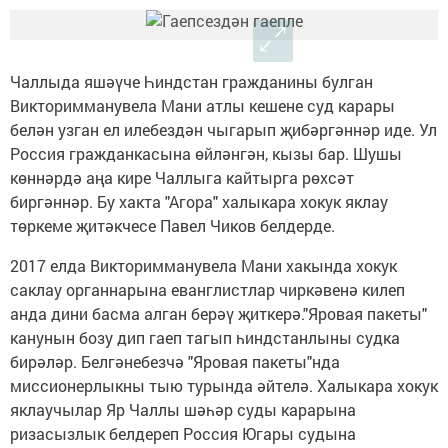
Чаллыда яшәүче Һиндстан гражданины булган
Викторимманувела Мани атлы кешене суд карары
белән узган ел илебездән чыгарып җибәргәннәр иде. Ул
Россия гражданкасына өйләнгән, кызы бар. Шушы
көннәрдә аңа кире Чаллыга кайтырга рөхсәт
биргәннәр. Бу хакта "Агора" халыкара хокук яклау
төркеме җитәкчесе Павел Чиков белдерде.
2017 елда Викторимманувела Мани хакында хокук
саклау органнарына еванглистлар чиркәвенә килеп
анда дини басма алган берәү җиткерә."Яровая пакеты"
канунын бозу дип гаеп тагып һиндстанлыны судка
бирәләр. Белгәнебезчә "Яровая пакеты"нда
миссионерлыкны тыю турында әйтелә. Халыкара хокук
яклаучылар Яр Чаллы шәһәр суды карарына
ризасызлык белдереп Россия Югары судына