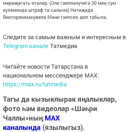
мөрәҗәгать итәләр. (Әле гаепләнүчегә 30 мең сум
күләмендә штраф та салына) Нәтиҗәдә
Викторимманувела Мани гаепсез, дип табыла.
Следите за самым важным и интересным в
Telegram-канале
Татмедиа
Читайте новости Татарстана в
национальном мессенджере MАХ:
https://max.ru/tatmedia
Тагы да кызыклырак яңалыклар,
фото һәм видеолар «Шәһри
Чаллы»ның
MAX
каналында
(язылыгыз).