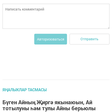
Отправить
Авторизоваться
ЯҢАЛЫКЛАР ТАСМАСЫ
Бүген Айның Җиргә якынаюын, Ай
тотылуны һәм тулы Айны берьюлы