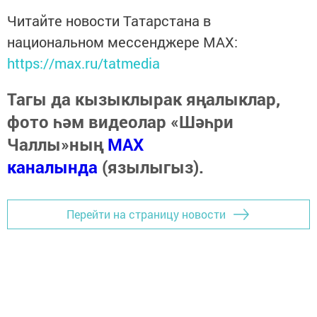
Читайте новости Татарстана в
национальном мессенджере MАХ:
https://max.ru/tatmedia
Тагы да кызыклырак яңалыклар,
фото һәм видеолар «Шәһри
Чаллы»ның
MAX
каналында
(язылыгыз).
Перейти на страницу новости