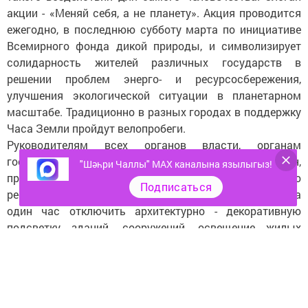
акции - «Меняй себя, а не планету». Акция проводится
ежегодно, в последнюю субботу марта по инициативе
Всемирного фонда дикой природы, и символизирует
солидарность жителей различных государств в
решении проблем энерго- и ресурсосбережения,
улучшения экологической ситуации в планетарном
масштабе. Традиционно в разных городах в поддержку
Часа Земли пройдут велопробеги.
Руководителям всех органов власти, органам
государственной власти Республики Татарстан,
"Шәһри Чаллы" MAX каналына язылыгыз!
предприятиям и организациям, а также населению
Подписаться
республики предложено присоединиться к акции, и на
один час отключить архитектурно - декоративную
подсветку зданий, сооружений, освещение жилых
помещений, электрические устройства не связанные с
обеспечением безопасности жизнедеятельности
граждан, а также принять иные меры, направленные на
снижение потребления электроэнергии.