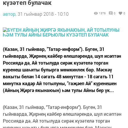
күзәтеп булачак
автор,
31 гыйнвар 2018 - 10:10
1376
0
0
(Казан, 31 гыйнвар, "Татар-информ"). Бүген, 31
гыйнварда, Җирнең кайбер өлешләрендә, шул исәптән
Россиядә дә, Ай тотылуда сирәк күзәтелә торган
күренеш шаһиты булырга мөмкинлек бар. Мәскәү
вакыты белән 14 сәгать 48 минуттан - 18 сәгать 11
минутка кадәр Ай тотылуны, "гаҗәеп Ай" күренешен
(Айның Җиргә якынаюын) һәм тулы Айны бер үк...
(Казан, 31 гыйнвар, "Татар-информ"). Бүген, 31
гыйнварда, Җирнең кайбер өлешләрендә, шул исәптән
Россиядә дә, Ай тотылуда сирәк күзәтелә торган
күренеш шаһиты булырга мөмкинлек бар. Мәскәү