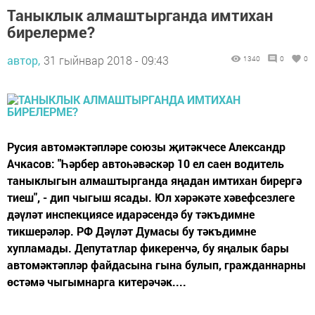
Таныклык алмаштырганда имтихан
бирелерме?
автор,
31 гыйнвар 2018 - 09:43
1340
0
0
Русия автомәктәпләре союзы җитәкчесе Александр
Ачкасов: "Һәрбер автоһәвәскәр 10 ел саен водитель
таныклыгын алмаштырганда яңадан имтихан бирергә
тиеш", - дип чыгыш ясады. Юл хәрәкәте хәвефсезлеге
дәүләт инспекциясе идарәсендә бу тәкъдимне
тикшерәләр. РФ Дәүләт Думасы бу тәкъдимне
хупламады. Депутатлар фикеренчә, бу яңалык бары
автомәктәпләр файдасына гына булып, гражданнарны
өстәмә чыгымнарга китерәчәк....