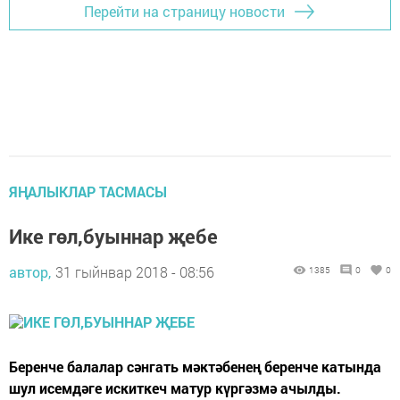
Перейти на страницу новости
ЯҢАЛЫКЛАР ТАСМАСЫ
Ике гөл,буыннар җебе
автор,
31 гыйнвар 2018 - 08:56
1385
0
0
Беренче балалар сәнгать мәктәбенең беренче катында
шул исемдәге искиткеч матур күргәзмә ачылды.