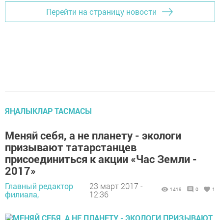
Перейти на страницу новости
ЯҢАЛЫКЛАР ТАСМАСЫ
Меняй себя, а не планету - экологи
призывают татарстанцев
присоединиться к акции «Час Земли -
2017»
Главный редактор
23 март 2017 -
1419
0
1
филиала,
12:36