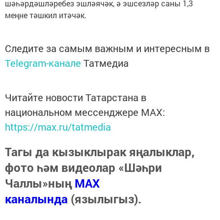
шәһәрдәшләребез эшләячәк, ә эшсезләр саны 1,3
меңне тәшкил итәчәк.
Следите за самым важным и интересным в
Telegram-канале
Татмедиа
Читайте новости Татарстана в
национальном мессенджере MАХ:
https://max.ru/tatmedia
Тагы да кызыклырак яңалыклар,
фото һәм видеолар «Шәһри
Чаллы»ның
MAX
каналында
(язылыгыз).