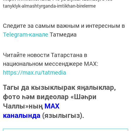
tanyklyk-almashtyrganda-imtikhan-birelerme
Следите за самым важным и интересным в
Telegram-канале
Татмедиа
Читайте новости Татарстана в
национальном мессенджере MАХ:
https://max.ru/tatmedia
Тагы да кызыклырак яңалыклар,
фото һәм видеолар «Шәһри
Чаллы»ның
MAX
каналында
(язылыгыз).