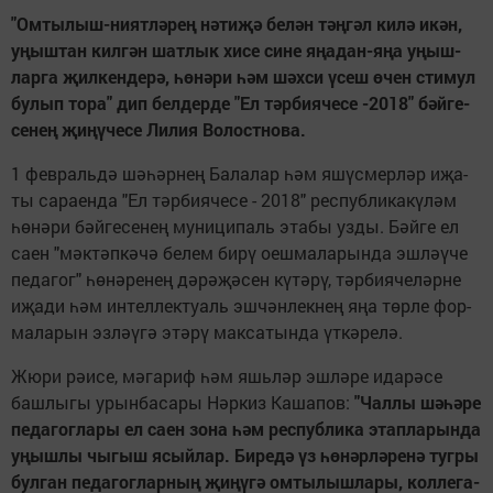
"Ом­ты­лыш-ни­ят­лә­рең нә­ти­җә бе­лән тәң­гәл ки­лә икән,
уңыш­тан кил­гән шат­лык хи­се си­не яңа­дан-яңа уңыш­
лар­га җил­кен­де­рә, һө­нә­ри һәм шәх­си үсеш өчен сти­мул
бу­лып то­ра" дип бел­дер­де "Ел тәр­би­я­че­се -2018" бәй­ге­
се­нең җи­ңү­че­се Ли­лия Во­лост­но­ва.
1 фев­раль­дә шә­һәр­нең Ба­ла­лар һәм яшүс­мер­ләр иҗа­
ты са­ра­ен­да "Ел тәр­би­я­че­се - 2018" рес­пуб­ли­ка­кү­ләм
һө­нә­ри бәй­ге­се­нең му­ни­ци­паль эта­бы уз­ды. Бәй­ге ел
са­ен "мәк­тәп­кә­чә бе­лем би­рү оеш­ма­ла­рын­да эш­лә­ү­че
пе­да­гог" һө­нә­ре­нең дә­рә­җә­сен кү­тә­рү, тәр­би­я­че­ләр­не
иҗа­ди һәм ин­тел­лек­ту­аль эш­чән­лек­нең яңа төр­ле фор­
ма­ла­рын эз­лә­ү­гә этә­рү мак­са­тын­да үт­кә­ре­лә.
Жю­ри рә­и­се, мә­га­риф һәм яшь­ләр эш­лә­ре ида­рә­се
баш­лы­гы урын­ба­са­ры Нәр­киз Ка­ша­пов:
"Чал­лы шә­һә­ре
пе­да­гог­ла­ры ел са­ен зо­на һәм рес­пуб­ли­ка этап­ла­рын­да
уңыш­лы чы­гыш ясый­лар. Би­ре­дә үз һө­нәр­лә­ре­нә туг­ры
бул­ган пе­да­гог­лар­ның җи­ңү­гә ом­ты­лыш­ла­ры, кол­ле­га­