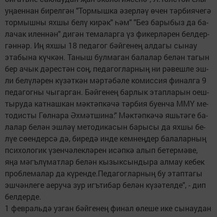
уңа­ен­нан би­рел­гән "Тор­мыш­ка әзер­ләү өчен тәр­би­я­че­гә
тор­мыш­ны ях­шы бе­лү ки­рәк" һәм" "Без ба­ры­быз да ба­
ла­чак илен­нән" ди­гән те­ма­лар­га үз фи­кер­лә­рен бел­дер­
гән­нәр. Иң ях­шы 18 пе­да­гог бәй­ге­нең ал­да­гы сы­нау
эта­бы­на күч­кән. Та­ныш бул­ма­ган ба­ла­лар бе­лән та­гын
бер ачык дә­рес­тән соң, пе­да­гог­лар­ның ни рә­веш­ле эш­
ли бе­лү­лә­рен кү­зәт­кән мәр­тә­бә­ле ко­мис­сия фи­нал­га 9
пе­да­гог­ны чы­гар­ган. Бәй­ге­нең бар­лык этап­ла­рын оеш­
ты­ру­да кат­наш­кан мәк­тәп­кә­чә тәр­бия бу­ен­ча ММҮ ме­
то­дис­ты Гөл­на­ра Әх­мәт­ши­на:" Мәк­тәп­кә­чә яшь­тә­ге ба­
ла­лар бе­лән эш­ләү ме­то­ди­ка­сын ба­ры­сы да ях­шы бе­
лүе сө­ен­дер­сә дә, би­ре­дә ин­де кем­нең­дер ба­ла­лар­ның
пси­хо­ло­гик үзен­чә­лек­лә­рен исәп­кә алып бе­тер­мә­ве,
яңа мәгъ­лү­мат­лар бе­лән кы­зык­сын­ды­ра ал­мау ке­бек
проб­ле­ма­лар да кү­рен­де.Пе­да­гог­лар­ның бу этап­та­гы
эш­чән­ле­ге ае­ру­ча зур игъ­ти­бар бе­лән кү­зә­тел­де", - дип
бел­дер­де.
1 фев­раль­дә уз­ган бәй­ге­нең фи­нал өле­ше ике сы­нау­дан