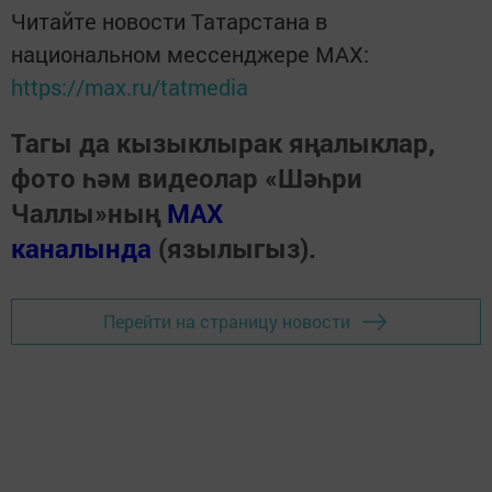
Читайте новости Татарстана в
национальном мессенджере MАХ:
https://max.ru/tatmedia
Тагы да кызыклырак яңалыклар,
фото һәм видеолар «Шәһри
Чаллы»ның
MAX
каналында
(язылыгыз).
Перейти на страницу новости