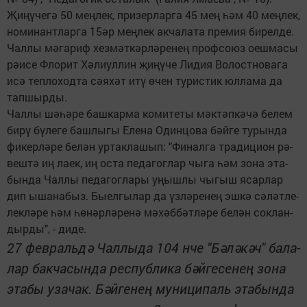
Җи­ңү­че­гә 50 мең­лек, при­зер­лар­га 45 мең һәм 40 мең­лек,
но­ми­нант­лар­га 15әр мең­лек ак­ча­ла­та пре­мия би­рел­де.
Чал­лы мә­га­риф хез­мәт­кәр­лә­ре­нең проф­со­юз оеш­ма­сы
рә­и­се Фло­рит Хә­лиул­лин җи­ңү­че Ли­дия Во­лост­но­ва­га
исә теп­ло­ход­та сә­я­хәт итү өчен ту­рис­тик юл­ла­ма да
тап­шыр­ды.
Чал­лы шә­һә­ре баш­кар­ма ко­ми­те­ты мәк­тәп­кә­чә бе­лем
би­рү бү­ле­ге баш­лы­гы Еле­на Один­цо­ва бәй­ге ту­рын­да
фи­кер­лә­ре бе­лән ур­так­ла­шып: "Фи­нал­га тра­ди­ци­он рә­
веш­тә иң ла­ек, иң ос­та пе­да­гог­лар чы­га һәм зо­на эта­
бын­да Чал­лы пе­да­гог­ла­ры уңыш­лы чы­гыш ясар­лар
дип ыша­на­быз. Бы­ел­гы­лар да үз­лә­ре­нең эш­кә сә­ләт­ле­
лек­лә­ре һәм һө­нәр­лә­ре­нә мә­хәб­бәт­лә­ре бе­лән сок­лан­
дыр­ды", - ди­де.
27 фев­раль­дә Чал­лы­да 104 нче "Бә­лә­кәч" ба­ла­
лар бак­ча­сын­да рес­пуб­ли­ка бәй­ге­се­нең зо­на
эта­бы уза­чак. Бәй­ге­нең му­ни­ци­паль эта­бын­да