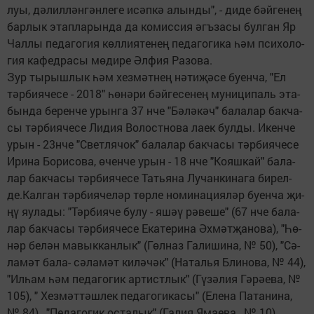
луы, дә­лил­лән­гән­ле­ге исәп­кә алын­ды", - ди­де бәй­ге­нең
бар­лык этап­ла­рын­да да ко­мис­сия әгъ­за­сы бул­ган Яр
Чал­лы пе­да­го­гия көл­ли­я­те­нең пе­да­го­ги­ка һәм пси­хо­ло­
гия ка­фед­ра­сы мө­ди­ре Әл­фия Ра­зо­ва.
Зур ты­рыш­лык һәм хез­мәт­нең нә­ти­җә­се бу­ен­ча, "Ел
тәр­би­я­че­се - 2018" һө­нә­ри бәй­ге­се­нең му­ни­ци­паль эта­
бын­да бе­рен­че урын­га 37 нче "Бә­лә­кәч" ба­ла­лар бак­ча­
сы тәр­би­я­че­се Ли­дия Во­лост­но­ва ла­ек бул­ды. Икен­че
урын - 23нче "Свет­ля­чок" ба­ла­лар бак­ча­сы тәр­би­я­че­се
Ири­на Бо­ри­со­ва, өчен­че урын - 18 нче "Ко­яш­кай" ба­ла­
лар бак­ча­сы тәр­би­я­че­се Тать­я­на Лу­чан­ки­на­га би­рел­
де.Кал­ган тәр­би­я­че­ләр төр­ле но­ми­на­ци­я­ләр бу­ен­ча җи­
ңү яу­ла­ды: "Тәр­би­я­че бу­лу - яшәү рә­ве­ше" (67 нче ба­ла­
лар бак­ча­сы тәр­би­я­че­се Ека­те­ри­на Әх­мәт­җа­но­ва), "Һө­
нәр бе­лән ма­вык­кан­лык" (Гөл­наз Га­ли­ши­на, № 50), "Сә­
ла­мәт ба­ла- сә­ла­мәт ки­лә­чәк" (На­талья Бли­но­ва, № 44),
"Ил­һам һәм пе­да­го­гик ар­тист­лык" (Гү­зә­лия Гә­рә­е­ва, №
105), " Хез­мәт­тәш­лек пе­да­го­ги­ка­сы" (Еле­на Па­та­ни­на,
№ 84) , "Пе­да­го­гик ос­та­лык" (Га­лия Яма­е­ва , № 10).