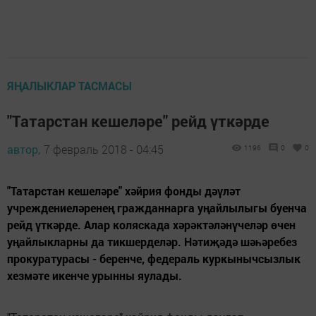
ЯҢАЛЫКЛАР ТАСМАСЫ
"Татарстан кешеләре" рейд үткәрде
автор,
7 февраль 2018 - 04:45
1196
0
0
"Татарстан кешеләре" хәйрия фонды дәүләт
учреждениеләренең гражданнарга уңайлылыгы буенча
рейд үткәрде. Алар коляскада хәрәктәләнүчеләр өчен
уңайлыкларны да тикшерделәр. Нәтиҗәдә шәһәребез
прокуратурасы - беренче, федераль куркынычсызлык
хезмәте икенче урынны яулады.