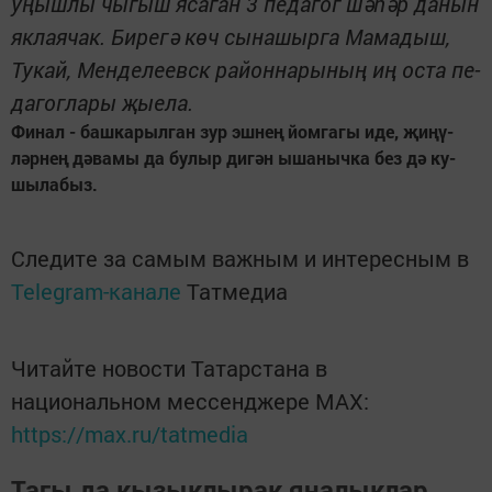
уңыш­лы чы­гыш яса­ган 3 пе­да­гог шә­һәр да­нын
як­ла­я­чак. Би­ре­гә көч сы­на­шыр­га Ма­ма­дыш,
Ту­кай, Мен­де­ле­евск ра­йон­на­ры­ның иң ос­та пе­
да­гог­ла­ры җы­е­ла.
Фи­нал - баш­ка­рыл­ган зур эш­нең йом­га­гы иде, җи­ңү­
ләр­нең дә­ва­мы да бу­лыр ди­гән ыша­ныч­ка без дә ку­
шы­ла­быз.
Следите за самым важным и интересным в
Telegram-канале
Татмедиа
Читайте новости Татарстана в
национальном мессенджере MАХ:
https://max.ru/tatmedia
Тагы да кызыклырак яңалыклар,