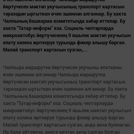
йөртүчесен мәктәп укучысының транспорт картасын
тәрәзәдән ыргыткан өчен эшеннән алганнар. Бу хакта
Чаллының башкарма комитетында хәбәр иттеләр. Бу
хакта "Татар-информ" яза. Социаль челтәрләрдә
микроавтобус йөртүчесенең 9 яшьлек мәктәп укучысын
елату хәленә җиткерүе турында фикер алышу барган.
Малай транспорт картасын сузган,...
Чаллыда маршрутка йөртүчесен укучыны елатканы
өчен эшеннән алганнар Чаллыда маршрутка
йөртүчесен мәктәп укучысының транспорт картасын
тәрәзәдән ыргыткан өчен эшеннән алганнар. Бу хакта
Чаллының башкарма комитетында хәбәр иттеләр. Бу
хакта "Татар-информ" яза. Социаль челтәрләрдә
микроавтобус йөртүчесенең 9 яшьлек мәктәп укучысын
елату хәленә җиткерүе турында фикер алышу барган.
Малай транспорт картасын сузган, анда акча булмаган.
Ир бала әйтүенчә, әнисе кичтән акча салган булган.