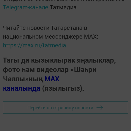
Telegram-канале
Татмедиа
Читайте новости Татарстана в
национальном мессенджере MАХ:
https://max.ru/tatmedia
Тагы да кызыклырак яңалыклар,
фото һәм видеолар «Шәһри
Чаллы»ның
MAX
каналында
(язылыгыз).
Перейти на страницу новости