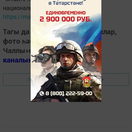
национальном мессенджере MАХ:
https://max.ru/tatmedia
Тагы да кызыклырак яңалыклар,
фото һәм видеолар «Шәһри
Чаллы»ның
MAX
каналында
(язылыгыз).
Перейти на страницу новости