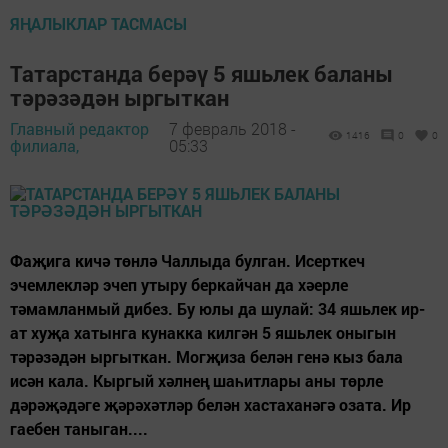
ЯҢАЛЫКЛАР ТАСМАСЫ
Татарстанда берәү 5 яшьлек баланы
тәрәзәдән ыргыткан
Главный редактор
7 февраль 2018 -
1416
0
0
филиала,
05:33
Фаҗига кичә төнлә Чаллыда булган. Исерткеч
эчемлекләр эчеп утыру беркайчан да хәерле
тәмамланмый дибез. Бу юлы да шулай: 34 яшьлек ир-
ат хуҗа хатынга кунакка килгән 5 яшьлек оныгын
тәрәзәдән ыргыткан. Могҗиза белән генә кыз бала
исән кала. Кыргый хәлнең шаһитлары аны төрле
дәрәҗәдәге җәрәхәтләр белән хастаханәгә озата. Ир
гаебен таныган....