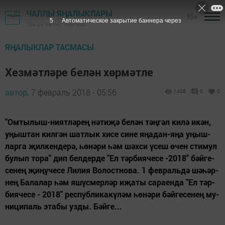
ЧАЛЛЫ ЯҢАЛЫКЛАРЫ
16+
4
Автоматическое закрытие баннера через
"Шәһри Чаллы" газетасы
ЯҢАЛЫКЛАР ТАСМАСЫ
Хезмәтләре белән хөрмәтле
автор,
7 февраль 2018 - 05:56
1408
0
0
"Ом­ты­лыш-ни­ят­лә­рең нә­ти­җә бе­лән тәң­гәл ки­лә икән,
уңыш­тан кил­гән шат­лык хи­се си­не яңа­дан-яңа уңыш­
лар­га җил­кен­де­рә, һө­нә­ри һәм шәх­си үсеш өчен сти­мул
бу­лып то­ра" дип бел­дер­де "Ел тәр­би­я­че­се -2018" бәй­ге­
се­нең җи­ңү­че­се Ли­лия Во­лост­но­ва. 1 фев­раль­дә шә­һәр­
нең Ба­ла­лар һәм яшүс­мер­ләр иҗа­ты са­ра­ен­да "Ел тәр­
би­я­че­се - 2018" рес­пуб­ли­ка­кү­ләм һө­нә­ри бәй­ге­се­нең му­
ни­ци­паль эта­бы уз­ды. Бәй­ге...