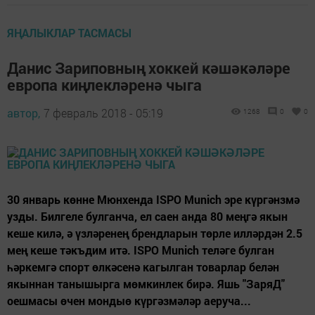
ЯҢАЛЫКЛАР ТАСМАСЫ
Данис Зариповның хоккей кәшәкәләре
европа киңлекләренә чыга
автор,
7 февраль 2018 - 05:19
1268
0
0
30 январь көнне Мюнхенда ISPO Munich эре күргәнзмә
узды. Билгеле булганча, ел саен анда 80 меңгә якын
кеше килә, ә үзләренең брендларын төрле илләрдән 2.5
мең кеше тәкъдим итә. ISPO Munich теләге булган
һәркемгә спорт өлкәсенә кагылган товарлар белән
якыннан танышырга мөмкинлек бирә. Яшь "ЗаряД"
оешмасы өчен мондыө күргәзмәләр аеруча...