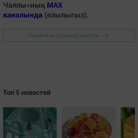
Чаллы»ның
MAX
каналында
(язылыгыз).
Перейти на страницу новости
Топ 5 новостей