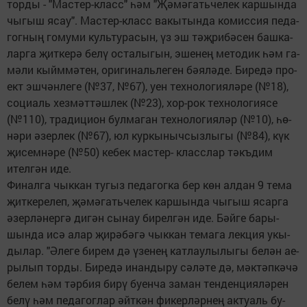
тор­ды - "Мас­тер-класс" һәм "Җә­мә­гать­че­лек кар­шын­да
чы­гыш ясау". Мас­тер-класс ва­кы­тын­да ко­мис­сия пе­да­
гог­ның го­му­ми куль­ту­ра­сын, үз эш тәҗ­ри­бә­сен баш­ка­
лар­га җит­ке­рә бе­лү ос­та­лы­гын, эше­нең ме­то­дик һәм га­
мә­ли кыйм­мә­тен, ори­ги­наль­ле­ген бә­я­лә­де. Би­ре­дә про­
ект эш­чән­ле­ге (№37, №67), уен тех­но­ло­ги­я­лә­ре (№18),
со­ци­аль хез­мәт­тәш­лек (№23), хор-рок тех­но­ло­ги­я­се
(№110), тра­ди­ци­он бул­ма­ган тех­но­ло­ги­я­ләр (№10), һө­
нә­ри әзер­лек (№67), юл кур­кы­ныч­сыз­лы­гы (№84), күк
җи­сем­нә­ре (№50) ке­бек мас­тер- класс­лар тәкъ­дим
ител­гән иде.
Фи­нал­га чык­кан ту­гыз пе­да­гог­ка бер көн ал­дан 9 те­ма
җит­ке­ре­леп, җә­мә­гать­че­лек кар­шын­да чы­гыш ясар­га
әзер­лә­нер­гә ди­гән сы­нау би­рел­гән иде. Бәй­ге ба­ры­
шын­да исә алар җи­рә­бә­гә чык­кан те­ма­га лек­ция укы­
ды­лар. "Әле­ге би­рем дә үзе­нең кат­лау­лы­лы­гы бе­лән ае­
ры­лып тор­ды. Би­ре­дә инан­ды­ру сә­лә­те дә, мәк­тәп­кә­чә
бе­лем һәм тәр­бия би­рү бу­ен­ча за­ман тен­ден­ци­я­лә­рен
бе­лү һәм пе­да­гог­лар әйт­кән фи­кер­ләр­нең ак­ту­аль бу­