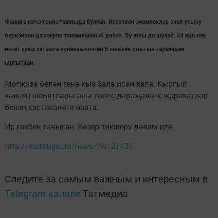
Фаҗига кичә төнлә Чаллыда булган. Исерткеч эчемлекләр эчеп утыру
беркайчан да хәерле тәмамланмый дибез. Бу юлы да шулай: 34 яшьлек
ир-ат хуҗа хатынга кунакка килгән 5 яшьлек оныгын тәрәзәдән
ыргыткан.
Могҗиза белән генә кыз бала исән кала. Кыргый
хәлнең шаһитлары аны төрле дәрәҗәдәге җәрәхәтләр
белән хастаханәгә озата.
Ир гаебен таныган. Хәзер тикшерү дәвам итә.
http://matbugat.ru/news/?id=21430
Следите за самым важным и интересным в
Telegram-канале
Татмедиа