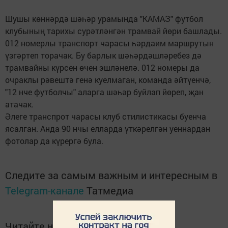
Шушы көннәрдә шәһәр урамында "КАМАЗ" футбол
клубының тарихы сурәтләнгән трамвай йөри башлады.
012 номерлы транспорт чарасы һәрдаим маршрутын
үзгәртеп торачак. Бу барлык шәһәрдәшләребез дә
трамвайны күрсен өчен эшләнелә. 012 номеры да
очраклы рәвештә генә куелмаган, команда әйтүенчә,
"12 нче футболчы" аларга шәһәр буйлап йөреп, җан
атачак.
Әлеге транспрот чарасы клуб стилистикасы буенча
ясалган. Анда 90 нчы елларда үткәрелгән уеннардан
фотолар да күрергә була.
Следите за самым важным и интересным в
Telegram-канале
Татмедиа
Читайте новости Татарстана в