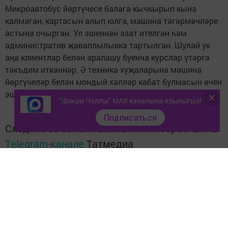
Микроавтобус йөртүчесе балага кычкырып кына
калмаган, картасын алып юлга, машина тәгәрмәчләре
астына очырган. Ул эшеннән азат ителгән һәм
административ җаваплылыкка тартылган. Шулай ук
аңа клиентлар белән аралашу буенча курслар үтәргә
тәкъдим иткәннәр. Ә техника хуҗаларына машина
йөртүчеләр белән мондый хәлләр кабат булмасын өчен
эш алып барырга күрсәтмә бирелгән. --- Матбугат.ру
"Шәһри Чаллы" MAX каналына язылыгыз!
Подписаться
Следите за самым важным и интересным в
Telegram-канале
Татмедиа
Читайте новости Татарстана в
национальном мессенджере MАХ:
https://max.ru/tatmedia