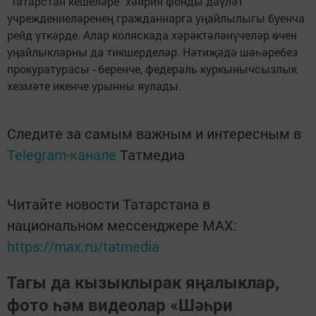
"Татарстан кешеләре" хәйрия фонды дәүләт
учреждениеләренең гражданнарга уңайлылыгы буенча
рейд үткәрде. Алар коляскада хәрәктәләнүчеләр өчен
уңайлыкларны да тикшерделәр. Нәтиҗәдә шәһәребез
прокуратурасы - беренче, федераль куркынычсызлык
хезмәте икенче урынны яулады.
Следите за самым важным и интересным в
Telegram-канале
Татмедиа
Читайте новости Татарстана в
национальном мессенджере MАХ:
https://max.ru/tatmedia
Тагы да кызыклырак яңалыклар,
фото һәм видеолар «Шәһри