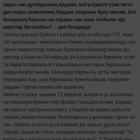
ла­ры һәм дус­ла­ры­ның яр­дә­ме, мәгъ­лү­ма­ти үзәк ме­то­
дист­ла­ры хез­мә­те­нең бер­дәм тан­де­мы бу­лу мө­һим. Без
бо­лар­ның ба­ры­сы на күр­дек һәм зо­на эта­бы­на зур
өмет­ләр баг­лый­быз", - дип бел­дер­де.
Чал­лы шә­һә­ре бу­ен­ча I сай­лап алу эта­бын­да 131 пе­да­
гог кат­наш­кан: мәк­тәп­кә­чә бе­лем уч­реж­де­ни­е­сен­дә эш­
лә­ү­че пе­да­гог­лар та­ныш бул­ма­ган ба­ла­лар бе­лән дә­
рес­ләр үт­кәр­гән.Ок­тябрь­дә үк баш­лан­ган бе­рен­че этап­
та пе­да­гог­лар­ның ос­та­лык­ла­рын ме­то­дик бер­ләш­мә­
ләр­дә бә­я­лә­гән­нәр. Шә­һәр­дә бар­лы­гы ал­ты ме­то­дик
бер­ләш­мә бар, һәр бер­ләш­мә бу­ен­ча өл­кән тәр­би­я­че­
ләр­дән тор­ган ко­мис­сия эш­лә­гән.
Икен­че этап­ка чык­кан 73 пе­да­гог жю­ри­га үз эш­чән­лек
нә­ти­җә­лә­ре бу­ен­ча порт­фо­лио тәкъ­дим ит­кән. Би­ре­дә
ав­тор­лык прог­рам­ма­ла­ры, үт­кә­рел­гән дә­рес-шө­гыль­
ләр­нең эш­кәрт­мә­лә­ре, ба­ла­лар­ның уңыш­ла­ры урын ал­
ган. Икен­че этап­та эс­се би­ре­ме дә ае­рым урын алып
тор­ган. Бы­ел өч те­ма тәкъ­дим ител­гән: пе­да­гог­лар "Та­
би­гать­не сак­лау­дан җан эко­ло­ги­я­се­нә", Л.Тол­стой елы