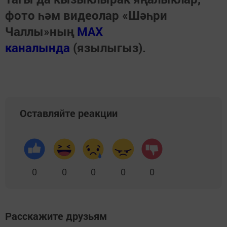
фото һәм видеолар «Шәһри
Чаллы»ның
MAX
каналында
(язылыгыз).
Оставляйте реакции
0
0
0
0
0
Расскажите друзьям