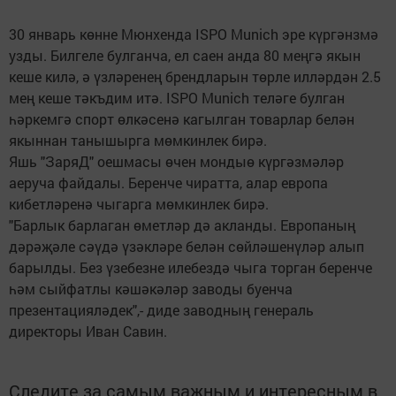
30 январь көнне Мюнхенда ISPO Munich эре күргәнзмә
узды. Билгеле булганча, ел саен анда 80 меңгә якын
кеше килә, ә үзләренең брендларын төрле илләрдән 2.5
мең кеше тәкъдим итә. ISPO Munich теләге булган
һәркемгә спорт өлкәсенә кагылган товарлар белән
якыннан танышырга мөмкинлек бирә.
Яшь "ЗаряД" оешмасы өчен мондыө күргәзмәләр
аеруча файдалы. Беренче чиратта, алар европа
кибетләренә чыгарга мөмкинлек бирә.
"Барлык барлаган өметләр дә акланды. Европаның
дәрәҗәле сәүдә үзәкләре белән сөйләшенүләр алып
барылды. Без үзебезне илебездә чыга торган беренче
һәм сыйфатлы кәшәкәләр заводы буенча
презентацияләдек",- диде заводның генераль
директоры Иван Савин.
Следите за самым важным и интересным в