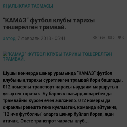
ЯҢАЛЫКЛАР ТАСМАСЫ
“КАМАЗ” футбол клубы тарихы
төшерелгән трамвай.
автор,
7 февраль 2018 - 05:41
1366
0
0
Шушы көннәрдә шәһәр урамында "КАМАЗ" футбол
клубының тарихы сурәтләнгән трамвай йөри башлады.
012 номерлы транспорт чарасы һәрдаим маршрутын
үзгәртеп торачак. Бу барлык шәһәрдәшләребез дә
трамвайны күрсен өчен эшләнелә. 012 номеры да
очраклы рәвештә генә куелмаган, команда әйтүенчә,
"12 нче футболчы" аларга шәһәр буйлап йөреп, җан
атачак. Әлеге транспрот чарасы клуб...