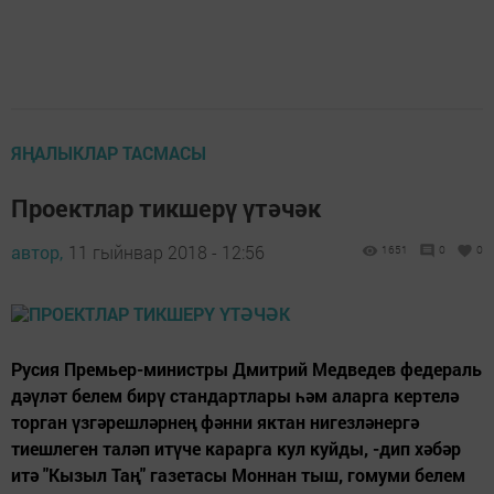
ЯҢАЛЫКЛАР ТАСМАСЫ
Проектлар тикшерү үтәчәк
автор,
11 гыйнвар 2018 - 12:56
1651
0
0
Русия Премьер-министры Дмитрий Медведев федераль
дәүләт белем бирү стандартлары һәм аларга кертелә
торган үзгәрешләрнең фәнни яктан нигезләнергә
тиешлеген таләп итүче карарга кул куйды, -дип хәбәр
итә "Кызыл Таң" газетасы Моннан тыш, гомуми белем