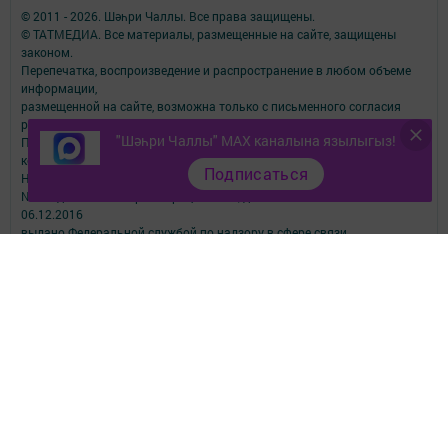
© 2011 - 2026. Шәһри Чаллы. Все права защищены.
© ТАТМЕДИА. Все материалы, размещенные на сайте, защищены
законом.
Перепечатка, воспроизведение и распространение в любом объеме
информации,
размещенной на сайте, возможна только с письменного согласия
редакций СМИ.
"Шәһри Чаллы" MAX каналына язылыгыз!
При поддержке Республиканского агентства по печати и массовым
коммуникациям.
Подписаться
Наименование СМИ: Шəhри Чаллы
№ свидетельства о регистрации СМИ, дата: ЭЛ № ФС 77-67912 от
06.12.2016
выдано Федеральной службой по надзору в сфере связи,
информационных технологий и массовых коммуникаций
ФИО главного редактора: Юсупова Резида Махмутовна
Адрес редакции: 423827, Республика Татарстан, город Набережные
Челны, бульвар Юных Ленинцев, д.9
Телефон редакции: 8 (8552) 57-01-19
Email: shahri_chally@mail.ru
О фактах коррупции сообщить по электронному адресу:
shahri_chally@mail.ru
Учредитель СМИ: АО «ТАТМЕДИА»
Антикоррупционная политика
АО «ТАТМЕДИА» использует «cookie»
для персонализации сервисов и