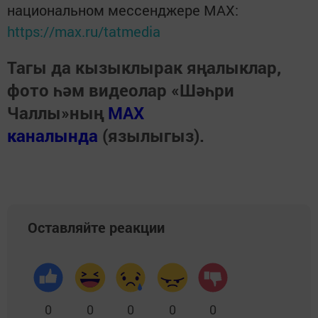
национальном мессенджере MАХ:
https://max.ru/tatmedia
Тагы да кызыклырак яңалыклар,
фото һәм видеолар «Шәһри
Чаллы»ның
MAX
каналында
(язылыгыз).
Оставляйте реакции
0
0
0
0
0