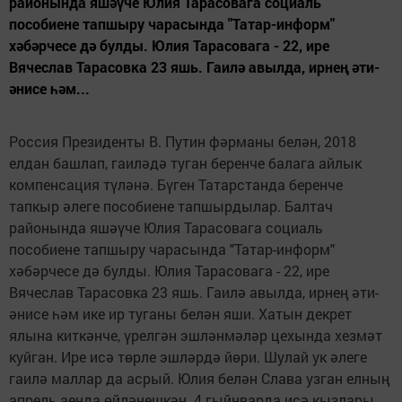
районында яшәүче Юлия Тарасовага социаль
пособиене тапшыру чарасында "Татар-информ"
хәбәрчесе дә булды. Юлия Тарасовага - 22, ире
Вячеслав Тарасовка 23 яшь. Гаилә авылда, ирнең әти-
әнисе һәм...
Россия Президенты В. Путин фәрманы белән, 2018
елдан башлап, гаиләдә туган беренче балага айлык
компенсация түләнә. Бүген Татарстанда беренче
тапкыр әлеге пособиене тапшырдылар. Балтач
районында яшәүче Юлия Тарасовага социаль
пособиене тапшыру чарасында "Татар-информ"
хәбәрчесе дә булды. Юлия Тарасовага - 22, ире
Вячеслав Тарасовка 23 яшь. Гаилә авылда, ирнең әти-
әнисе һәм ике ир туганы белән яши. Хатын декрет
ялына киткәнче, үрелгән эшләнмәләр цехында хезмәт
куйган. Ире исә төрле эшләрдә йөри. Шулай ук әлеге
гаилә маллар да асрый. Юлия белән Слава узган елның
апрель аенда өйләнешкән. 4 гыйнварда исә кызлары