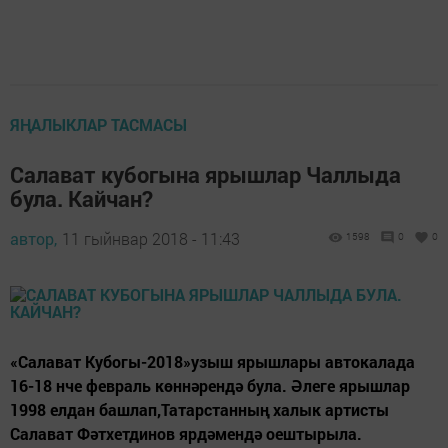
ЯҢАЛЫКЛАР ТАСМАСЫ
Салават кубогына ярышлар Чаллыда
була. Кайчан?
автор,
11 гыйнвар 2018 - 11:43
1598
0
0
«Салават Кубогы-2018»узыш ярышлары автокалада
16-18 нче февраль көннәрендә була. Әлеге ярышлар
1998 елдан башлап,Татарстанның халык артисты
Салават Фәтхетдинов ярдәмендә оештырыла.