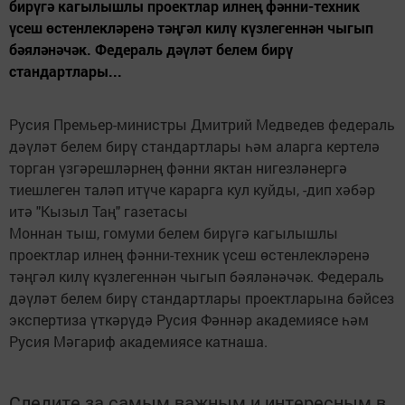
бирүгә кагылышлы проектлар илнең фәнни-техник
үсеш өстенлекләренә тәңгәл килү күзлегеннән чыгып
бәяләнәчәк. Федераль дәүләт белем бирү
стандартлары...
Русия Премьер-министры Дмитрий Медведев федераль
дәүләт белем бирү стандартлары һәм аларга кертелә
торган үзгәрешләрнең фәнни яктан нигезләнергә
тиешлеген таләп итүче карарга кул куйды, -дип хәбәр
итә "Кызыл Таң" газетасы
Моннан тыш, гомуми белем бирүгә кагылышлы
проектлар илнең фәнни-техник үсеш өстенлекләренә
тәңгәл килү күзлегеннән чыгып бәяләнәчәк. Федераль
дәүләт белем бирү стандартлары проектларына бәйсез
экспертиза үткәрүдә Русия Фәннәр академиясе һәм
Русия Мәгариф академиясе катнаша.
Следите за самым важным и интересным в