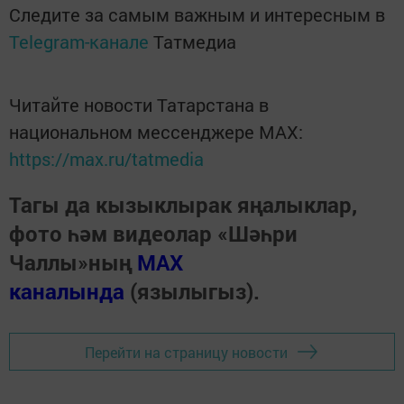
Следите за самым важным и интересным в
Telegram-канале
Татмедиа
Читайте новости Татарстана в
национальном мессенджере MАХ:
https://max.ru/tatmedia
Тагы да кызыклырак яңалыклар,
фото һәм видеолар «Шәһри
Чаллы»ның
MAX
каналында
(язылыгыз).
Перейти на страницу новости