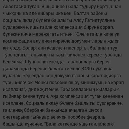
Анастасия туган. Яшь әнинең бала тудыру йортыннан
чыкканына әле нибары ике көн. Балтач районы
социаль яклау бүлеге башлыгы Алсу Гатиятуллина
сүзләренчә, яшь гаилә компенсация бирүне сорап,
бүлеккә кичә мөрәҗәгать иткән. "Әлеге гаилә кичә үк
компенсация алу өчен кирәкле документларын җыеп
китерде. Болар: әни кешенең паспорты, баланың туу
турындагы таныклыгы һәм гаиләнең кереме турында
белешмә. Шуның нигезендә, Тарасовларга бер ел
дәвамында беренче балага тиешле 8490 сум акча
күчәчәк. Бер елдан соң документларны кабат җыярга
туры киләчәк. Чөнки пособие яшәү минимумына карап
исәпләнә",- диде җитәкче. Тарасовларның кызлары 4
гыйнвар көнне туган. Аңа компенсация туган көненнән
исәпләнә. Социаль яклау бүлеге башлыгы сүзләренчә,
гаиләнең Сбербанк банкында ачылган шәхси
счетларына гыйнвар ае өчен пособие февраль
башында күчәчәк. "Бала көткәндә яшь гаиләләргә