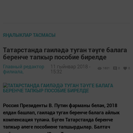
ЯҢАЛЫКЛАР ТАСМАСЫ
Татарстанда гаиләдә туган тәүге балага
беренче тапкыр пособие бирелде
Главный редактор
11 гыйнвар 2018 -
1601
0
0
филиала,
15:32
Россия Президенты В. Путин фәрманы белән, 2018
елдан башлап, гаиләдә туган беренче балага айлык
компенсация түләнә. Бүген Татарстанда беренче
тапкыр әлеге пособиене тапшырдылар. Балтач