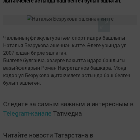
җитәкчелеге астында баш белгеч булып эшләгән.
Чаллының физкультура һәм спорт идарә башлыгы
Наталья Безрукова эшеннән китте. Әлеге урында ул
2007 елдан бирле эшләгән.
Билгеле булганча, хәзерге вакытта идарә башлыгы
вазыйфаларын Роман Насретдинов башкара. Моңа
кадәр ул Безрукова җитәкчелеге астында баш белгеч
булып эшләгән.
Следите за самым важным и интересным в
Telegram-канале
Татмедиа
Читайте новости Татарстана в