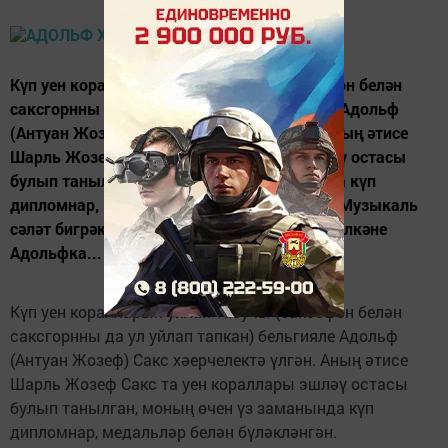
Күп уен коралларын уйлап табучы (саксофон белән
саксгорнны да ул уйлап тапкан) бельгияле Адольф
(Антуан Жозеф) Сакс хәерчелектә үлгән. Аның әтисе
Шарль Жозеф Сакс та уен кораллары эшләү остасы
булып танылган, моның өчен үз заманында күп
дипломнар, медальләр белән бүләкләнгән. Музыкаль
сәләт бигрәк тә аның унбер баласының иң өлкәне
Адольфка...
Күп уен коралларын уйлап табучы (саксофон белән
саксгорнны да ул уйлап тапкан) бельгияле Адольф
(Антуан Жозеф) Сакс хәерчелектә үлгән. Аның әтисе
Шарль Жозеф Сакс та уен кораллары эшләү остасы
булып танылган, моның өчен үз заманында күп
дипломнар, медальләр белән бүләкләнгән.