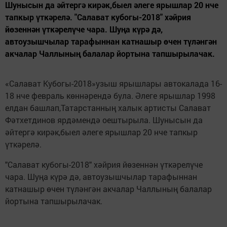
Шунысын да әйтергә кирәк,быел әлеге ярышлар 20 нче
тапкыр үткәрелә. "Салават кубогы-2018" хәйрия
йөзеннән үткәрелүче чара. Шуңа күрә дә,
автоузышчылар тарафыннан катнашыр өчен түләнгән
акчалар Чаллының балалар йортына тапшырылачак.
«Салават Кубогы-2018»узыш ярышлары автокалада 16-
18 нче февраль көннәрендә була. Әлеге ярышлар 1998
елдан башлап,Татарстанның халык артисты Салават
Фәтхетдинов ярдәмендә оештырыла. Шунысын да
әйтергә кирәк,быел әлеге ярышлар 20 нче тапкыр
үткәрелә.
"Салават кубогы-2018" хәйрия йөзеннән үткәрелүче
чара. Шуңа күрә дә, автоузышчылар тарафыннан
катнашыр өчен түләнгән акчалар Чаллының балалар
йортына тапшырылачак.