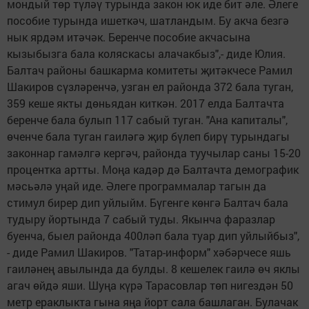
мондый төр түләү турында закон юк иде бит әле. Әлеге
пособие турында ишеткәч, шатландым. Бу акча безгә
нык ярдәм итәчәк. Беренче пособие акчасына
кызыбызга бала коляскасы алачакбыз",- диде Юлия.
Балтач районы башкарма комитеты җитәкчесе Рамил
Шакиров сүзләренчә, узган ел районда 372 бала туган,
359 кеше якты дөньядан киткән. 2017 елда Балтачта
беренче бала булып 117 сабый туган. "Ана капиталы",
өченче бала туган гаиләгә җир бүлеп бирү турындагы
законнар гамәлгә кергәч, районда туучылар саны 15-20
процентка артты. Моңа кадәр дә Балтачта демографик
мәсьәлә уңай иде. Әлеге программалар тагын да
стимул бирер дип уйлыйм. Бүгенге көнгә Балтач бала
тудыру йортында 7 сабый туды. Якынча фаразлар
буенча, быел районда 400ләп бала туар дип уйлыйбыз",
- диде Рамил Шакиров. "Татар-информ" хәбәрчесе яшь
гаиләнең авылында да булды. 8 кешелек гаилә өч яклы
агач өйдә яши. Шуңа күрә Тарасовлар төп нигездән 50
метр ераклыкта гына яңа йорт сала башлаган. Булачак