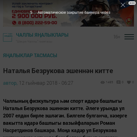
4
Автоматическое закрытие баннера через
ЧАЛЛЫ ЯҢАЛЫКЛАРЫ
16+
"Шәһри Чаллы" газетасы
ЯҢАЛЫКЛАР ТАСМАСЫ
Наталья Безрукова эшеннән китте
автор,
12 гыйнвар 2018 - 06:27
1485
0
0
Чаллының физкультура һәм спорт идарә башлыгы
Наталья Безрукова эшеннән китте. Әлеге урында ул
2007 елдан бирле эшләгән. Билгеле булганча, хәзерге
вакытта идарә башлыгы вазыйфаларын Роман
Насретдинов башкара. Моңа кадәр ул Безрукова