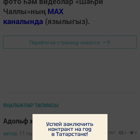
фото һәм видеолар «Шәһри
Чаллы»ның
MAX
каналында
(язылыгыз).
Перейти на страницу новости
ЯҢАЛЫКЛАР ТАСМАСЫ
Адольф хәерчелектән үлгән
автор,
11 гыйнвар 2018 - 13:01
1947
0
0