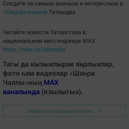
Следите за самым важным и интересным в
Telegram-канале
Татмедиа
Читайте новости Татарстана в
национальном мессенджере MАХ:
https://max.ru/tatmedia
Тагы да кызыклырак яңалыклар,
фото һәм видеолар «Шәһри
Чаллы»ның
MAX
каналында
(язылыгыз).
Перейти на страницу новости