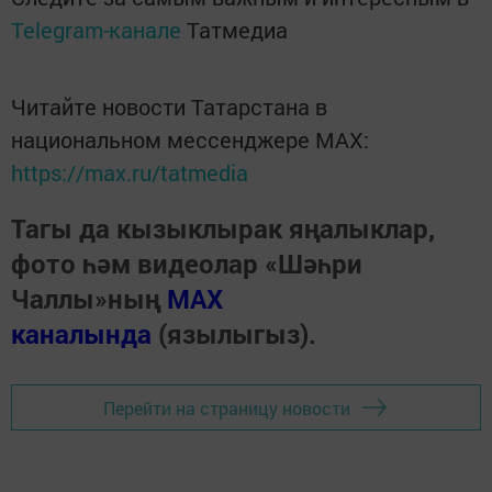
Telegram-канале
Татмедиа
Читайте новости Татарстана в
национальном мессенджере MАХ:
https://max.ru/tatmedia
Тагы да кызыклырак яңалыклар,
фото һәм видеолар «Шәһри
Чаллы»ның
MAX
каналында
(язылыгыз).
Перейти на страницу новости