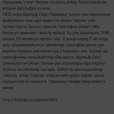
Музыкаль сәләт бигрәк тә аның унбер баласының иң
өлкәне Адольфка күчкән.
1842 елда Адольф Сакс Парижда тынлы уен кораллары
фабрикасы ача, шул вакытта уйлап табучы һәм
проектлаучы булып таныла. Саксофон уйлап табу
белән ул дөньяви танылу яулый. Бу уен коралына 1846
елның 23 июнендә патент ала. Ә моңа кадәр 5 ай алда
аны мошенниклыкта гаеплиләр, саксофон дигән уен
коралы булуны раслаган суд утырышы уза. Шулай да
саксофонны музыкантлар бик ярата. Адольф Сакс
үзенең бөтен уйлап тапкан уен коралларында өйрәтү
буенча пособиеләр чыгара. Әлбәттә, көнләшүчеләр
табыла. Алар, Саксны әледән-әле судка биреп, аның
сәламәтлеген какшата. Саксның гомере хәерчелектә
өзелә.
http://kiziltan.ru/raznoe/9303