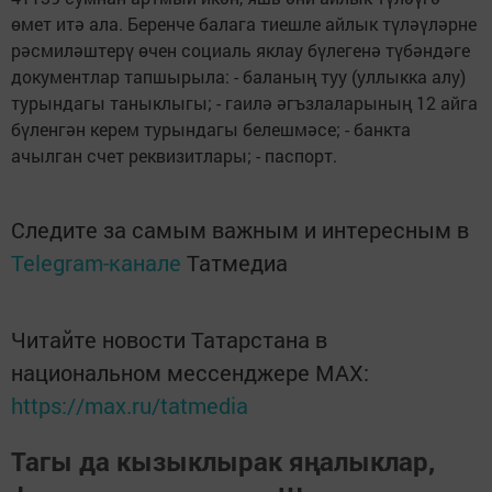
өмет итә ала. Беренче балага тиешле айлык түләүләрне
рәсмиләштерү өчен социаль яклау бүлегенә түбәндәге
документлар тапшырыла: - баланың туу (уллыкка алу)
турындагы таныклыгы; - гаилә әгъзлаларының 12 айга
бүленгән керем турындагы белешмәсе; - банкта
ачылган счет реквизитлары; - паспорт.
Следите за самым важным и интересным в
Telegram-канале
Татмедиа
Читайте новости Татарстана в
национальном мессенджере MАХ:
https://max.ru/tatmedia
Тагы да кызыклырак яңалыклар,