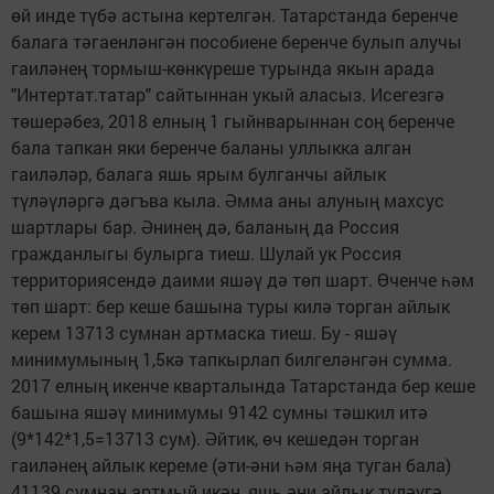
өй инде түбә астына кертелгән. Татарстанда беренче
балага тәгаенләнгән пособиене беренче булып алучы
гаиләнең тормыш-көнкүреше турында якын арада
"Интертат.татар" сайтыннан укый аласыз. Исегезгә
төшерәбез, 2018 елның 1 гыйнварыннан соң беренче
бала тапкан яки беренче баланы уллыкка алган
гаиләләр, балага яшь ярым булганчы айлык
түләүләргә дәгъва кыла. Әмма аны алуның махсус
шартлары бар. Әнинең дә, баланың да Россия
гражданлыгы булырга тиеш. Шулай ук Россия
территориясендә даими яшәү дә төп шарт. Өченче һәм
төп шарт: бер кеше башына туры килә торган айлык
керем 13713 сумнан артмаска тиеш. Бу - яшәү
минимумының 1,5кә тапкырлап билгеләнгән сумма.
2017 елның икенче кварталында Татарстанда бер кеше
башына яшәү минимумы 9142 сумны тәшкил итә
(9*142*1,5=13713 сум). Әйтик, өч кешедән торган
гаиләнең айлык кереме (әти-әни һәм яңа туган бала)
41139 сумнан артмый икән, яшь әни айлык түләүгә