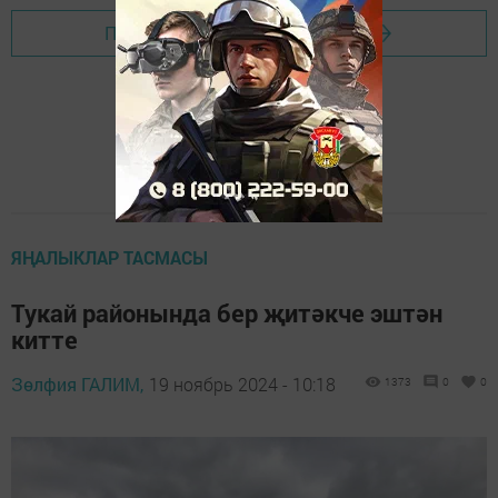
Перейти на страницу новости
ЯҢАЛЫКЛАР ТАСМАСЫ
Тукай районында бер җитәкче эштән
китте
Зөлфия ГАЛИМ,
19 ноябрь 2024 - 10:18
1373
0
0