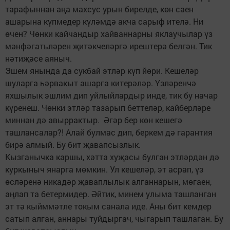
тарафыннан аңа махсус урын бирелде, көн саен
ашарына күпмедер күләмдә акча сарыф ителә. Ни
өчен? Чөнки кайчандыр хайваннарны яклаучылар үз
мәнфәгатьләрен җитәкчеләргә ирештерә белгән. Тик
нәтиҗәсе аяныч.
Эшем янында да сукбай этләр күп йөри. Кешеләр
шуларга һәрвакыт ашарга китерәләр. Үзләренчә
яхшылык эшлим дип уйлыйлардыр инде, тик бу начар
күренеш. Чөнки этләр тазарып беттеләр, кайберләре
миннән дә авыррактыр. Әгәр бер көн кешегә
ташлансалар?! Алай булмас дип, беркем дә гарантия
бирә алмый. Бу бит җавапсызлык.
Кызганычка каршы, хәтта хуҗасы булган этләрдән дә
куркыныч янарга мөмкин. Ул кешеләр, эт асрап, үз
өсләренә никадәр җаваплылык алганнарын, мөгаен,
аңлап та бетермидер. Әйтик, минем улыма ташланган
эт тә кыйммәтле токым санала иде. Аны бит кемдер
сатып алган, аннары туйдыргач, чыгарып ташлаган. Бу