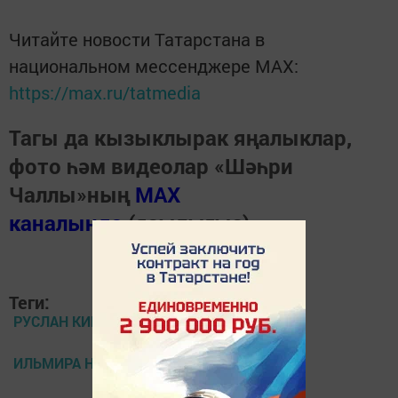
Читайте новости Татарстана в
национальном мессенджере MАХ:
https://max.ru/tatmedia
Тагы да кызыклырак яңалыклар,
фото һәм видеолар «Шәһри
Чаллы»ның
MAX
каналында
(язылыгыз).
Теги:
РУСЛАН КИРАМУТДИНОВ
ИЛЬМИРА НАГИМОВА