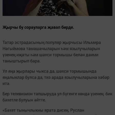
Җырчы бу сорауларга җавап бирде.
Татар эстрадасының популяр җырчысы Ильмира
Нәгыймова тамашачыларын һәм язылучыларын
үзенең иҗаты һәм шәхси тормышы белән даими
таныштырып бара.
Ул яңа җырлары чыкса да, шәхси тормышында
яңалыклар булса да, тиз арада язылучыларына хәбәр
итә.
Бер телевизион тапшыруда ул бүгенге көндә үзенең бик
бәхетле булуын әйтте.
«Бәхет тынычлыкны ярата дисең. Руслан