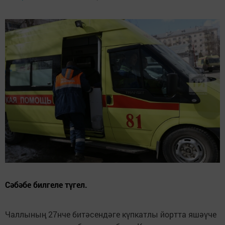
Сәбәбе билгеле түгел.
Чаллының 27нче битәсендәге күпкатлы йортта яшәүче