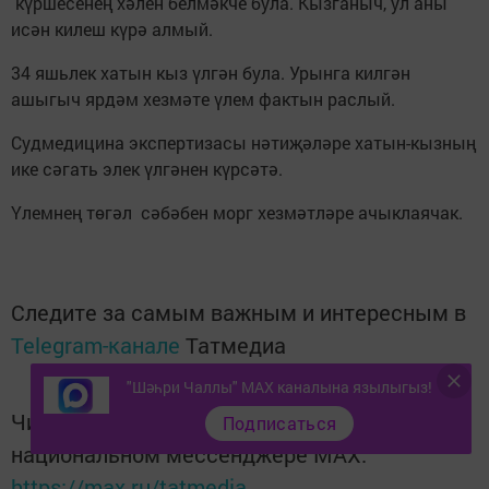
күршесенең хәлен белмәкче була. Кызганыч, ул аны
исән килеш күрә алмый.
34 яшьлек хатын кыз үлгән була. Урынга килгән
ашыгыч ярдәм хезмәте үлем фактын раслый.
Судмедицина экспертизасы нәтиҗәләре хатын-кызның
ике сәгать элек үлгәнен күрсәтә.
Үлемнең төгәл сәбәбен морг хезмәтләре ачыклаячак.
Следите за самым важным и интересным в
Telegram-канале
Татмедиа
"Шәһри Чаллы" MAX каналына язылыгыз!
Читайте новости Татарстана в
Подписаться
национальном мессенджере MАХ:
https://max.ru/tatmedia