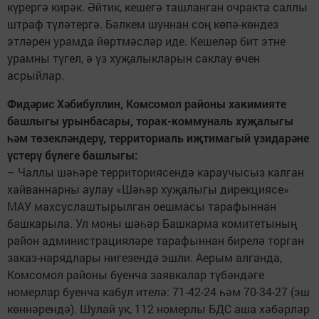
күрергә кирәк. Әйтик, кешегә ташланган очракта саллы
штраф түләтергә. Бәлкем шуннан соң көпә-көндез
этләрен урамда йөртмәсләр иде. Кешеләр бит этне
урамны түгел, ә үз хуҗалыкларын саклау өчен
асрыйлар.
Фидәрис Хәбибуллин, Комсомол районы хакимияте
башлыгы урынбасары, торак-коммуналь хуҗалыгы
һәм төзекләндерү, территориаль иҗтимагый үзидарәне
үстерү бүлеге башлыгы:
– Чаллы шәһәре территориясендә караучысыз калган
хайваннарны аулау «Шәһәр хуҗалыгы дирекциясе»
МАУ махсуслаштырылган оешмасы тарафыннан
башкарыла. Ул моны шәһәр Башкарма комитетының
район администрацияләре тарафыннан бирелә торган
заказ-нарядлары нигезендә эшли. Аерым алганда,
Комсомол районы буенча заявкалар түбәндәге
номерлар буенча кабул ителә: 71-42-24 һәм 70-34-27 (эш
көннәрендә). Шулай ук, 112 номерлы БДС аша хәбәрләр