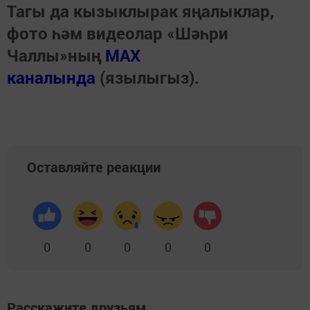
Тагы да кызыклырак яңалыклар,
фото һәм видеолар «Шәһри
Чаллы»ның
MAX
каналында
(язылыгыз).
Оставляйте реакции
0
0
0
0
0
Расскажите друзьям