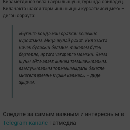
Кираметдинов белән аерылышуың турында сөйләдең.
Киләчәктә шәхси тормышыныңны күрсәтмисеңме?» –
дигән сорауга:
«Бүгенге көндә мин яраткан кешемне
күрсәтмим. Миңа шулай рәхәт. Киләчәктә
ничек буласын белмим. Фикерем бүген
бертөрле, иртәгә үзгәрергә мөмкин. Әмма
шуны әйтә алам: минем тамашачыларым,
язылучыларым тормышымдагы бәхетле
мизгелләремне күрми калмас», – диде
җырчы.
Следите за самым важным и интересным в
Telegram-канале
Татмедиа