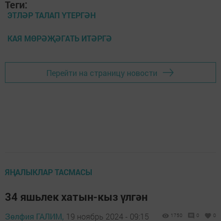
Теги:
ЭТЛӘР ТАЛАП ҮТЕРГӘН
КАЯ МӨРӘҖӘГАТЬ ИТӘРГӘ
Перейти на страницу новости
ЯҢАЛЫКЛАР ТАСМАСЫ
34 яшьлек хатын-кыз үлгән
Зөлфия ГАЛИМ,
19 ноябрь 2024 - 09:15
1750
0
0