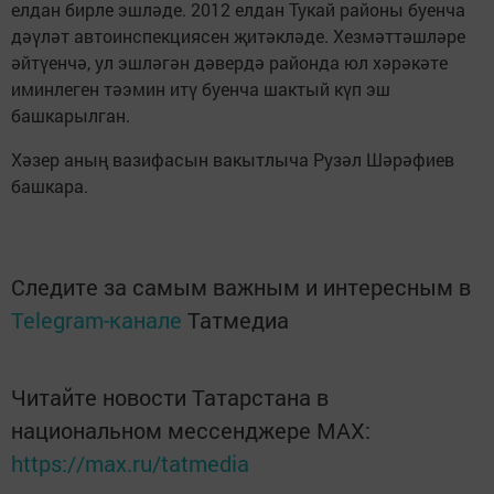
елдан бирле эшләде. 2012 елдан Тукай районы буенча
дәүләт автоинспекциясен җитәкләде. Хезмәттәшләре
әйтүенчә, ул эшләгән дәвердә районда юл хәрәкәте
иминлеген тәэмин итү буенча шактый күп эш
башкарылган.
Хәзер аның вазифасын вакытлыча Рузәл Шәрәфиев
башкара.
Следите за самым важным и интересным в
Telegram-канале
Татмедиа
Читайте новости Татарстана в
национальном мессенджере MАХ:
https://max.ru/tatmedia