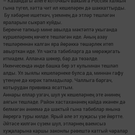
– Казандагы әлеге коточкыч вакыйга Россия халкын
гына түгел, хәтта чит ил кешеләрен дә шаккаттырды.
Бу хәбәрне ишеткәч, үземнең дә этләр тешләгән
яраларым сыкрап куйды.
Беренче тапкыр мине авылда мәктәптә укыганда
күршеләрнең көчеге тешләгән иде. Аның азау
тешләреннән калган яра йөрәккә төшәрлек итеп
авырткан иде. Ул чакта табибларга да мөрәҗәгать
итмәдем. Аллаһка шөкер, бар да төзәлде.
Икенчесендә инде башка бер эт кулымнан тешләп
алды. Ул зыялы кешеләрнеке булса да, миннән гафу
үтенүне дә кирәк тапмадылар. Чаллыга баргач,
котырудан прививка ясаттым.
Аннары еллар узгач, шул ук кешеләрнең эте әнинең
аягын тешләде. Район хастаханәнең кайда икәнен дә
белмәгән әниемә дә шактый гына табиблар янына
йөрергә туры килде. Ярый әле эт хуҗасы үзе йөртте.
Әйтәсе килгән сүзем шул, этләрнең ваемсыз
хуҗаларына каршы законлы рәвештә катгый чаралар