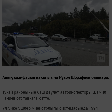
Аның вазифасын вакытлыча Рузәл Шәрәфиев башкара.
Тукай районының баш дәүләт автоинспекторы Шамил
Ганиев отставкага китте.
Ул Эчке Эшләр министрлыгы системасында 1994