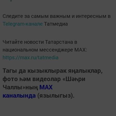
Следите за самым важным и интересным в
Telegram-канале
Татмедиа
Читайте новости Татарстана в
национальном мессенджере MАХ:
https://max.ru/tatmedia
Тагы да кызыклырак яңалыклар,
фото һәм видеолар «Шәһри
Чаллы»ның
MAX
каналында
(язылыгыз).