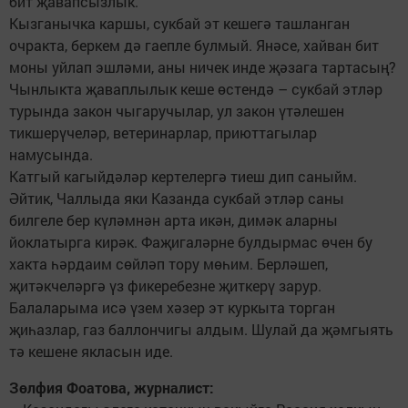
бит җавапсызлык.
Кызганычка каршы, сукбай эт кешегә ташланган
очракта, беркем дә гаепле булмый. Янәсе, хайван бит
моны уйлап эшләми, аны ничек инде җәзага тартасың?
Чынлыкта җаваплылык кеше өстендә – сукбай этләр
турында закон чыгаручылар, ул закон үтәлешен
тикшерүчеләр, ветеринарлар, приюттагылар
намусында.
Катгый кагыйдәләр кертелергә тиеш дип саныйм.
Әйтик, Чаллыда яки Казанда сукбай этләр саны
билгеле бер күләмнән арта икән, димәк аларны
йоклатырга кирәк. Фаҗигаләрне булдырмас өчен бу
хакта һәрдаим сөйләп тору мөһим. Берләшеп,
җитәкчеләргә үз фикеребезне җиткерү зарур.
Балаларыма исә үзем хәзер эт куркыта торган
җиһазлар, газ баллончигы алдым. Шулай да җәмгыять
тә кешене якласын иде.
Зөлфия Фоатова, журналист: