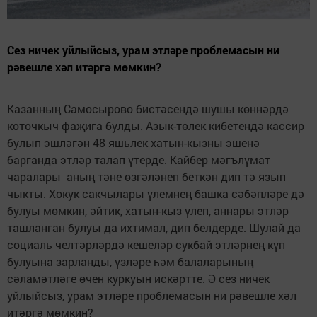
Сез ничек уйлыйсыз, урам этләре проблемасын ни
рәвешле хәл итәргә мөмкин?
Казанның Самосырово бистәсендә шушы көннәрдә
коточкыч фаҗига булды. Азык-төлек кибетендә кассир
булып эшләгән 48 яшьлек хатын-кызны эшенә
барганда этләр талап үтерде. Кайбер мәгълүмат
чаралары аның тәне өзгәләнеп беткән дип тә язып
чыкты. Хокук сакчылары үлемнең башка сәбәпләре дә
булуы мөмкин, әйтик, хатын-кыз үлеп, аннары этләр
ташланган булуы да ихтимал, дип белдерде. Шулай да
социаль челтәрләрдә кешеләр сукбай этләрнең күп
булуына зарланды, үзләре һәм балаларының
сәламәтләге өчен куркуын искәртте. Ә сез ничек
уйлыйсыз, урам этләре проблемасын ни рәвешле хәл
итәргә мөмкин?