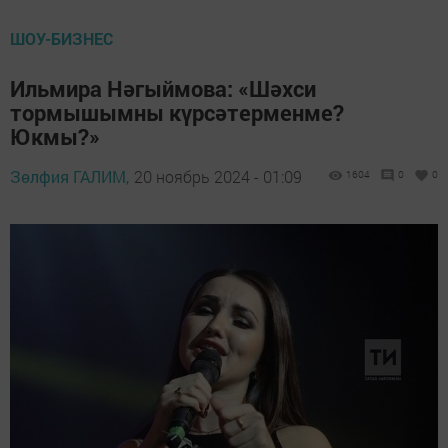
ШОУ-БИЗНЕС
Ильмира Нәгыймова: «Шәхси
тормышымны күрсәтерменме?
Юкмы?»
Зөлфия ГАЛИМ,
20 ноябрь 2024 - 01:09
1604
0
0