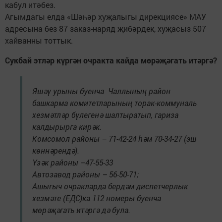
кабул итәбез.
Агымдагы елда «Шәһәр хуҗалыгы дирекциясе» МАУ
адресына без 87 заказ-наряд җибәрдек, хуҗасыз 507
хайванны тоттык.
Сукбай этләр күргән очракта кайда мөрәҗәгать итәргә?
Яшәү урыны буенча Чаллының район
башкарма комитетларының торак-коммуналь
хезмәтләр бүлегенә шалтыратып, гариза
калдырырга кирәк.
Комсомол районы – 71-42-24 һәм 70-34-27 (эш
көннәрендә).
Үзәк районы –47-55-33
Автозавод районы – 56-50-71;
Ашыгыч очракларда бердәм диспетчерлык
хезмәте (ЕДС)ка 112 номеры буенча
мөрәҗәгать итәргә дә була.