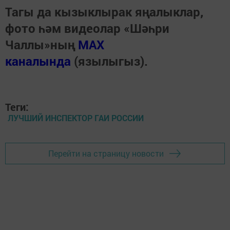
Тагы да кызыклырак яңалыклар,
фото һәм видеолар «Шәһри
Чаллы»ның
MAX
каналында
(язылыгыз).
Теги:
ЛУЧШИЙ ИНСПЕКТОР ГАИ РОССИИ
Перейти на страницу новости