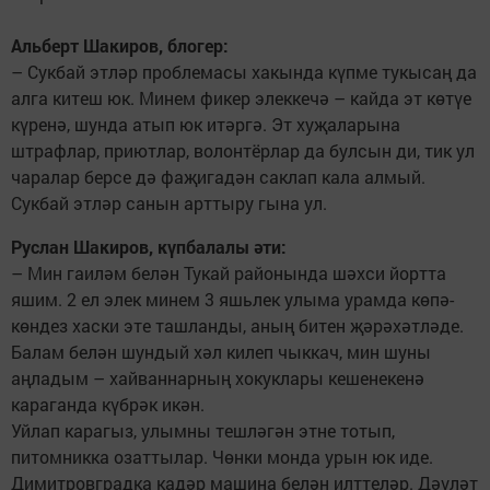
Альберт Шакиров, блогер:
– Сукбай этләр проблемасы хакында күпме тукысаң да
алга китеш юк. Минем фикер элеккечә – кайда эт көтүе
күренә, шунда атып юк итәргә. Эт хуҗаларына
штрафлар, приютлар, волонтёрлар да булсын ди, тик ул
чаралар берсе дә фаҗигадән саклап кала алмый.
Сукбай этләр санын арттыру гына ул.
Руслан Шакиров, күпбалалы әти:
– Мин гаиләм белән Тукай районында шәхси йортта
яшим. 2 ел элек минем 3 яшьлек улыма урамда көпә-
көндез хаски эте ташланды, аның битен җәрәхәтләде.
Балам белән шундый хәл килеп чыккач, мин шуны
аңладым – хайваннарның хокуклары кешенекенә
караганда күбрәк икән.
Уйлап карагыз, улымны тешләгән этне тотып,
питомникка озаттылар. Чөнки монда урын юк иде.
Димитровградка кадәр машина белән илттеләр. Дәүләт