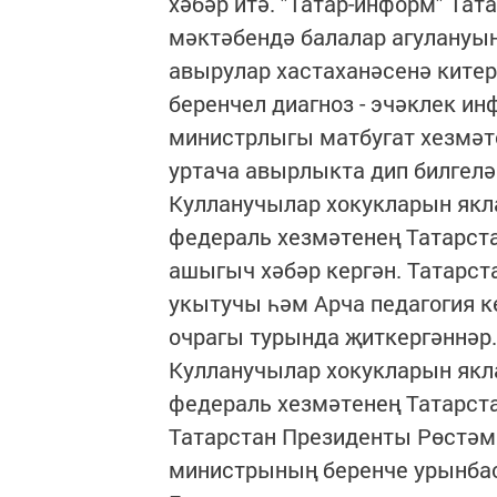
хәбәр итә. "Татар-информ" Та
мәктәбендә балалар агулануы
авырулар хастаханәсенә китер
беренчел диагноз - эчәклек ин
министрлыгы матбугат хезмәт
уртача авырлыкта дип билгелә
Кулланучылар хокукларын якл
федераль хезмәтенең Татарста
ашыгыч хәбәр кергән. Татарст
укытучы һәм Арча педагогия 
очрагы турында җиткергәннәр
Кулланучылар хокукларын якл
федераль хезмәтенең Татарста
Татарстан Президенты Рөстәм 
министрының беренче урынба