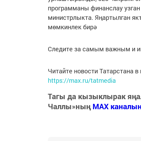
программаны финанслау узган 
министрлыкта. Яңартылган як
мөмкинлек бирә
Следите за самым важным и 
Читайте новости Татарстана 
https://max.ru/tatmedia
Тагы да кызыклырак яңа
Чаллы»ның
MAX каналы