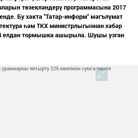
ларын төзекләндерү программасына 2017
енде. Бу хакта "Татар-информ" мәгълүмат
итектура һәм ТКХ министрлыгыннан хәбәр
14 елдан тормышка ашырыла. Шушы узган