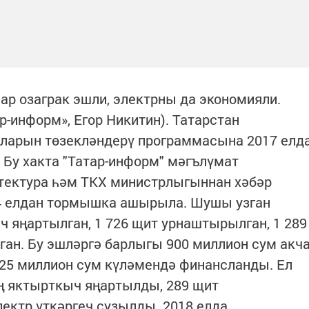
р озаграк эшли, электрны да экономияли.
ар-информ», Егор Никитин). Татарстан
ларын төзекләндерү программасына 2017 елд
 Бу хакта "Татар-информ" мәгълүмат
итектура һәм ТКХ министрлыгыннан хәбәр
14 елдан тормышка ашырыла. Шушы узган
ч яңартылган, 1 726 щит урнаштырылган, 1 289
ган. Бу эшләргә барлыгы 900 миллион сум акч
225 миллион сум күләмендә финансланды. Ел
ң яктырткыч яңартылды, 289 щит
ектр үткәргеч сузылды. 2018 елда