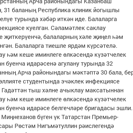
тарстанның Арча районындагы Казанбаш
н, 31 баланың Республика клиник йогышлы
елүе турында хәбәр иткән иде. Балаларга
фекциясе куелган. Сәламәтлек саклау
е җиткерүенчә, балаларның хәле җиңел һәм
нгән. Балаларга тиешле ярдәм күрсәтелә.
ау һәм кеше иминлеге өлкәсендә күзәтчелек
н буенча идарәсенә агулану турында 32
анның Арча районындагы мәктәптә 30 бала, бе
көллияте студентында эчәклек инфекциясе
. Гадәттән тыш хәлне ачыклау максатыннан
ау һәм кеше иминлеге өлкәсендә күзәтчелек
н буенча идарәсе белгечләре бригадасы эшли.
Миңнеханов бүген үк Татарстан Премьер-
сары Рөстәм Нигъмәтуллин рәислегендә