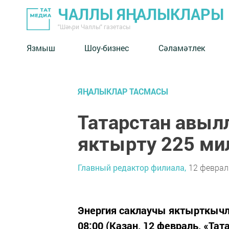
ЧАЛЛЫ ЯҢАЛЫКЛАРЫ
"Шәһри Чаллы" газетасы
Язмыш
Шоу-бизнес
Сәламәтлек
ЯҢАЛЫКЛАР ТАСМАСЫ
Татарстан авы
яктырту 225 ми
Главный редактор филиала,
12 февраль
Энергия саклаучы яктырткычла
08:00 (Казан, 12 февраль, «Тат