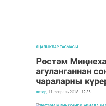
ЯҢАЛЫКЛАР ТАСМАСЫ
Рөстәм Миңнеха
агуланганнан со
чараларны күре
автор,
11 февраль 2018 - 12:36