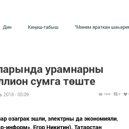
Дин
Киңәш-табыш
"Минем яраткан шәһәрем
лларында урамнарны
ллион сумга төште
 2018 - 05:09
1340
0
р озаграк эшли, электрны да экономияли.
ар-информ», Егор Никитин). Татарстан