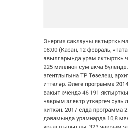
Энергия саклаучы яктырткычла
08:00 (Казан, 12 февраль, «Тат
авылларында урам яктырткыч
225 миллион сум акча бүленде.
агентлыгына ТР Төзелеш, арх
иттеләр. Әлеге программа 20
вакыт эчендә 46 191 яктырткы
чакрым электр үткәргеч сузыл
киткән. 2017 елда программа 
дәвамында урамнарда 10,8 ме
урнаштырылды, 323 чакрым эл