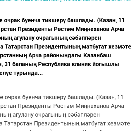
е очрак буенча тикшерү башлады. (Казан, 11
тарстан Президенты Рөстәм Миңнеханов Арча
ның агулану очрагының сәбәпләрен
та Татарстан Президентының матбугат хезмәт
тарстанның Арча районындагы Казанбаш
н, 31 баланың Республика клиник йогышлы
елүе турында...
е очрак буенча тикшерү башлады. (Казан, 11
тарстан Президенты Рөстәм Миңнеханов Арча
ның агулану очрагының сәбәпләрен
та Татарстан Президентының матбугат хезмәте