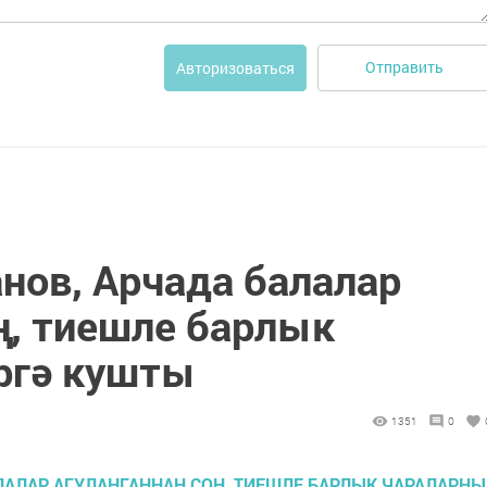
Отправить
Авторизоваться
нов, Арчада балалар
ң, тиешле барлык
ргә кушты
1351
0