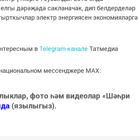
елгы дәрәҗәдә сакланачак, дип белдерделәр
тырткычлар электр энергиясен экономияләргә
интересным в
Telegram-канале
Татмедиа
в национальном мессенджере MАХ:
лыклар, фото һәм видеолар «Шәһри
нда
(язылыгыз).