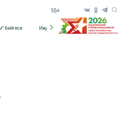
16+
" бәйгесе
Иҗат
Реклама
Онлайн язы
0