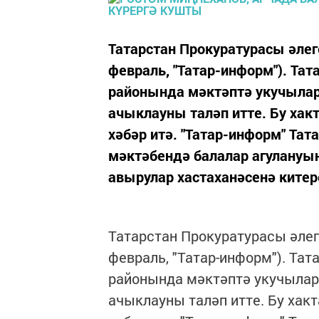
Татарстан Прокуратурасы әлег
февраль, "Татар-информ"). Та
районында мәктәптә укучылар
ачыклауны таләп итте. Бу хак
хәбәр итә. "Татар-информ" Та
мәктәбендә балалар агулануы
авырулар хастаханәсенә китер
Татарстан Прокуратурасы әлег
февраль, "Татар-информ"). Та
районында мәктәптә укучылар
ачыклауны таләп итте. Бу хак