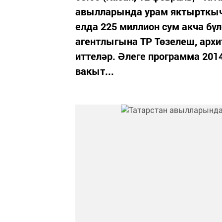
авылларында урам яктырткыч
елда 225 миллион сум акча бүл
агентлыгына ТР Төзелеш, арх
иттеләр. Әлеге программа 20
вакыт...