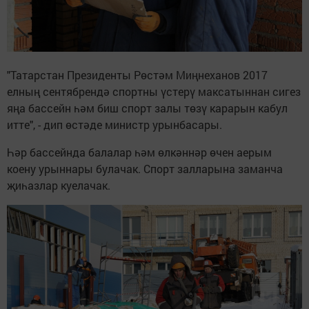
"Татарстан Президенты Рөстәм Миңнеханов 2017
елның сентябрендә спортны үстерү максатыннан сигез
яңа бассейн һәм биш спорт залы төзү карарын кабул
итте", - дип өстәде министр урынбасары.
Һәр бассейнда балалар һәм өлкәннәр өчен аерым
коену урыннары булачак. Спорт залларына заманча
җиһазлар куелачак.