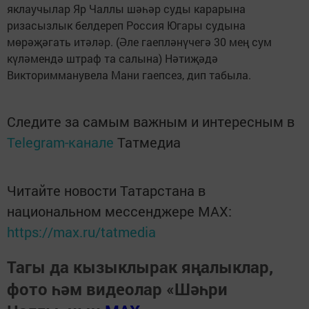
яклаучылар Яр Чаллы шәһәр суды карарына
ризасызлык белдереп Россия Югары судына
мөрәҗәгать итәләр. (Әле гаепләнүчегә 30 мең сум
күләмендә штраф та салына) Нәтиҗәдә
Викторимманувела Мани гаепсез, дип табыла.
Следите за самым важным и интересным в
Telegram-канале
Татмедиа
Читайте новости Татарстана в
национальном мессенджере MАХ:
https://max.ru/tatmedia
Тагы да кызыклырак яңалыклар,
фото һәм видеолар «Шәһри