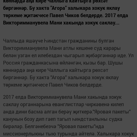
көннәрдә аңа кире Чаллыга кайтырга рөхсәт
биргәннәр. Бу хакта "Агора" халыкара хокук яклау
төркеме җитәкчесе Павел Чиков белдерде. 2017 елда
Викторимманувела Мани хакында хокук саклау...
Чаллыда яшәүче Һиндстан гражданины булган
Викторимманувела Мани атлы кешене суд карары
белән узган ел илебездән чыгарып җибәргәннәр иде. Ул
Россия гражданкасына өйләнгән, кызы бар. Шушы
көннәрдә аңа кире Чаллыга кайтырга рөхсәт
биргәннәр. Бу хакта "Агора" халыкара хокук яклау
төркеме җитәкчесе Павел Чиков белдерде.
2017 елда Викторимманувела Мани хакында хокук
саклау органнарына еванглистлар чиркәвенә килеп
анда дини басма алган берәү җиткерә."Яровая пакеты"
канунын бозу дип гаеп тагып һиндстанлыны судка
бирәләр. Белгәнебезчә "Яровая пакеты"нда
миссионерлыкны тыю турында әйтелә. Халыкара хокук