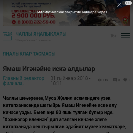
3
Автоматическое закрытие баннера через
ЧАЛЛЫ ЯҢАЛЫКЛАРЫ
16+
"Шәһри Чаллы" газетасы
ЯҢАЛЫКЛАР ТАСМАСЫ
Ямаш Игәнәйне искә алдылар
Главный редактор
31 гыйнвар 2018 -
1501
0
1
филиала,
18:11
Чаллы шәһәренең Муса Җәлил исемендәге үзәк
китапханәсендә шагыйрь Ямаш Игәнәйне искә алу
кичәсе узды. Быел аңа 80 яшь тулган булыр иде.
"Хәзинәләр иленнән" дип аталган кичәне әлеге
китапханәдә оештырылган әдәбият музее хезмәткәре,