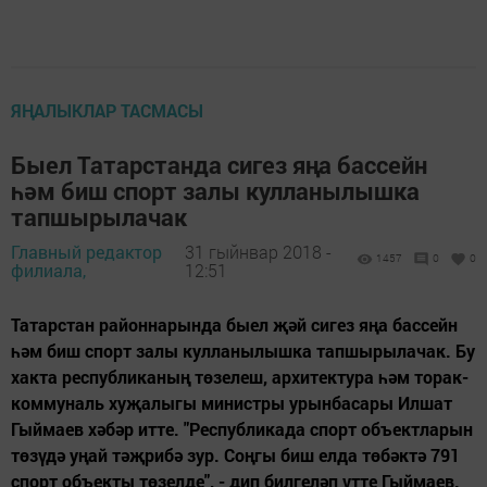
ЯҢАЛЫКЛАР ТАСМАСЫ
Быел Татарстанда сигез яңа бассейн
һәм биш спорт залы кулланылышка
тапшырылачак
Главный редактор
31 гыйнвар 2018 -
1457
0
0
филиала,
12:51
Татарстан районнарында быел җәй сигез яңа бассейн
һәм биш спорт залы кулланылышка тапшырылачак. Бу
хакта республиканың төзелеш, архитектура һәм торак-
коммуналь хуҗалыгы министры урынбасары Илшат
Гыймаев хәбәр итте. "Республикада спорт объектларын
төзүдә уңай тәҗрибә зур. Соңгы биш елда төбәктә 791
спорт объекты төзелде", - дип билгеләп үтте Гыймаев.