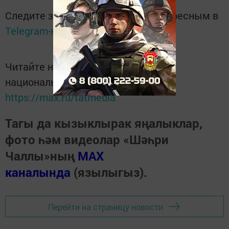
Следите за самым важным и интересным в
Telegram-канале
Татмедиа
Читайте новости Татарстана в
национальном мессенджере MАХ:
https://max.ru/tatmedia
Тагы да кызыклырак яңалыклар,
фото һәм видеолар «Шәһри
Чаллы»ның
MAX
каналында
(язылыгыз).
Перейти на страницу новости