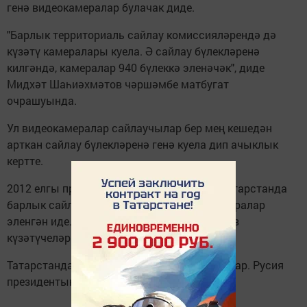
генә видеокамералар булачак диде.
"Барлык территориаль сайлау комиссияләрендә дә
күзәтү камералары куела. Ә сайлау бүлекләренә
килгәндә, камералар 940 бүлеккә эленәчәк", диде
Мидхәт Шаһиәхмәтов чәршәмбе матбугат
очрашуында.
Ул видеокамералар сайлаучылар бер мең кешедән
арткан сайлау бүлекләренә генә куела дип ачыклык
кертте.
2012 елгы президент сайлау вакытында Татарстанда
барлык сайлау бүлекләрендә дә видеокамералар
эленгән иде. Видеоязмаларны карап, бәйсез
күзәтүчеләр йөзләгән хокук бозулар
тапты.
Татарстанда барлыгы 2817 сайлау бүлеге бар. Русия
президентын сайлау 18 мартта узачак.