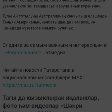
үзенчәлекле "ай тамашасы" аеруча ачык күренәчәк.
Тулы Ай тотылуны Австралиянең көнчыгыш өлешендә,
Төньяк Американың көнбатышында һәм өлешчә
Канадада күзәтергә мөмкин булачак.
Следите за самым важным и интересным в
Telegram-канале
Татмедиа
Читайте новости Татарстана в
национальном мессенджере MАХ:
https://max.ru/tatmedia
Тагы да кызыклырак яңалыклар,
фото һәм видеолар «Шәһри