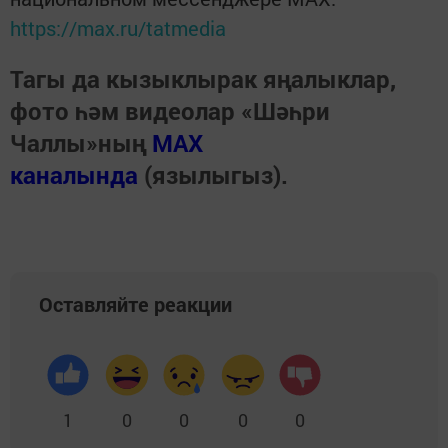
https://max.ru/tatmedia
Тагы да кызыклырак яңалыклар,
фото һәм видеолар «Шәһри
Чаллы»ның
MAX
каналында
(язылыгыз).
Оставляйте реакции
1
0
0
0
0