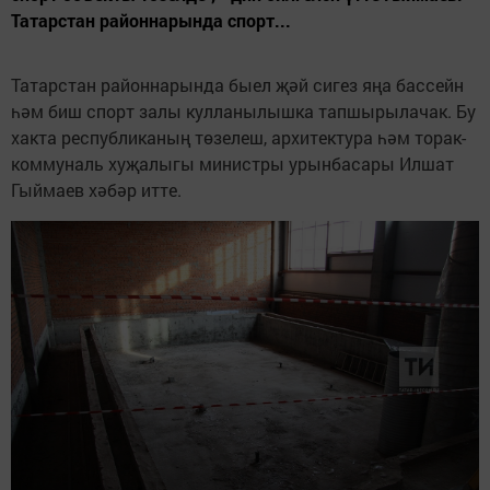
Татарстан районнарында спорт...
Татарстан районнарында быел җәй сигез яңа бассейн
һәм биш спорт залы кулланылышка тапшырылачак. Бу
хакта республиканың төзелеш, архитектура һәм торак-
коммуналь хуҗалыгы министры урынбасары Илшат
Гыймаев хәбәр итте.