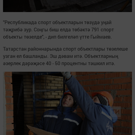
"Республикада спорт объектларын төзүдә уңай
тәҗрибә зур. Соңгы биш елда төбәктә 791 спорт
объекты төзелде", - дип билгеләп үтте Гыймаев.
Татарстан районнарында спорт объектлары төзелеше
узган ел башланды. Эш дәвам итә. Объектларның
әзерлек дәрәҗәсе 40 - 50 процентны тәшкил итә.