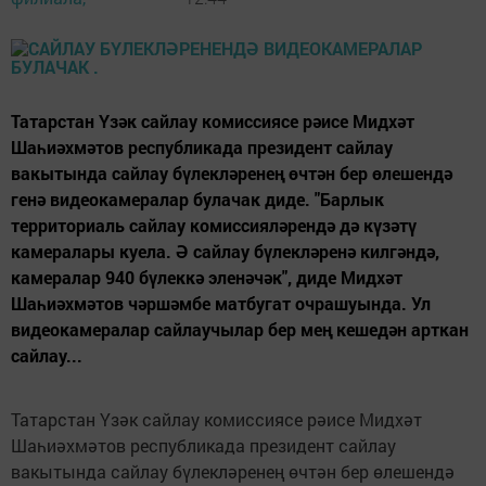
Татарстан Үзәк сайлау комиссиясе рәисе Мидхәт
Шаһиәхмәтов республикада президент сайлау
вакытында сайлау бүлекләренең өчтән бер өлешендә
генә видеокамералар булачак диде. "Барлык
территориаль сайлау комиссияләрендә дә күзәтү
камералары куела. Ә сайлау бүлекләренә килгәндә,
камералар 940 бүлеккә эленәчәк", диде Мидхәт
Шаһиәхмәтов чәршәмбе матбугат очрашуында. Ул
видеокамералар сайлаучылар бер мең кешедән арткан
сайлау...
Татарстан Үзәк сайлау комиссиясе рәисе Мидхәт
Шаһиәхмәтов республикада президент сайлау
вакытында сайлау бүлекләренең өчтән бер өлешендә