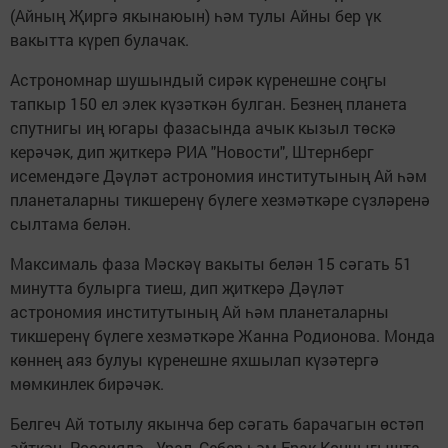
(Айның Җиргә якынаюын) һәм тулы Айны бер үк
вакытта күреп булачак.
Астрономнар шушындый сирәк күренешне соңгы
тапкыр 150 ел элек күзәткән булган. Безнең планета
спутнигы иң югары фазасында ачык кызыл төскә
керәчәк, дип җиткерә РИА "Новости", Штернберг
исемендәге Дәүләт астрономия институтының Ай һәм
планеталарны тикшеренү бүлеге хезмәткәре сүзләренә
сылтама белән.
Максималь фаза Мәскәү вакыты белән 15 сәгать 51
минутта булырга тиеш, дип җиткерә Дәүләт
астрономия институтының Ай һәм планеталарны
тикшеренү бүлеге хезмәткәре Жанна Родионова. Монда
көннең аяз булуы күренешне яхшылап күзәтергә
мөмкинлек бирәчәк.
Белгеч Ай тотылу якынча бер сәгать барачагын өстәп
әйткән. Россиядә - Урал, Себер һәм Ерак Көнчыгышта