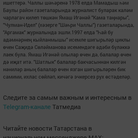
ишеттерә. Чаллы шәһәренә 1978 елда Мамадыш һәм
Баулы район газеталарында журналист буларак каләм
чарлагач килеп төшкән Ямаш Игәнәй "Кама таңнары",
"Чулман-Идел" (хәзерге "Шәһри Чаллы") газеталарында,
"Аргамак" журналында эшли.1997 елда "Һай бу
адәмнәрнең кыйланмышы" исемле шигырьләр циклы
өчен Саҗидә Сөләйманова исемендәге әдәби бүләккә
лаек була. Ямаш Игәнәй олылар өчен дә, балалар өчен
дә иҗат итә. "Шатлык" балалар бакчасыннан килгән
нәниләр аның балалар өчен язган шигырьләрен бик
самими, ихлас сөйләп, кичәгә эчкерсез рух өстәделәр.
Следите за самым важным и интересным в
Telegram-канале
Татмедиа
Читайте новости Татарстана в
национальном мессенджере MАХ: