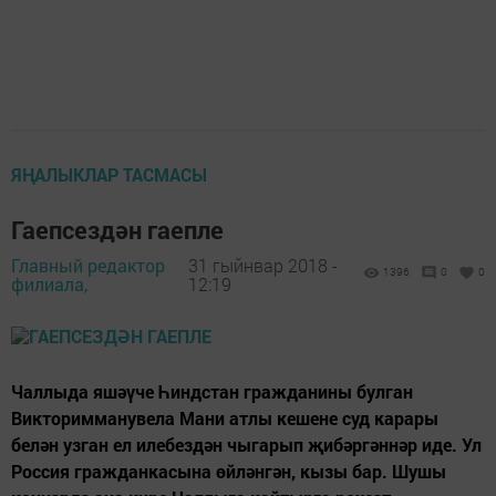
ЯҢАЛЫКЛАР ТАСМАСЫ
Гаепсездән гаепле
Главный редактор
31 гыйнвар 2018 -
1396
0
0
филиала,
12:19
Чаллыда яшәүче Һиндстан гражданины булган
Викторимманувела Мани атлы кешене суд карары
белән узган ел илебездән чыгарып җибәргәннәр иде. Ул
Россия гражданкасына өйләнгән, кызы бар. Шушы