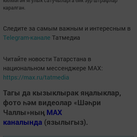
килмәгән ягулык сатучыларга бик зур штрафлар
каралган.
Следите за самым важным и интересным в
Telegram-канале
Татмедиа
Читайте новости Татарстана в
национальном мессенджере MАХ:
https://max.ru/tatmedia
Тагы да кызыклырак яңалыклар,
фото һәм видеолар «Шәһри
Чаллы»ның
MAX
каналында
(язылыгыз).