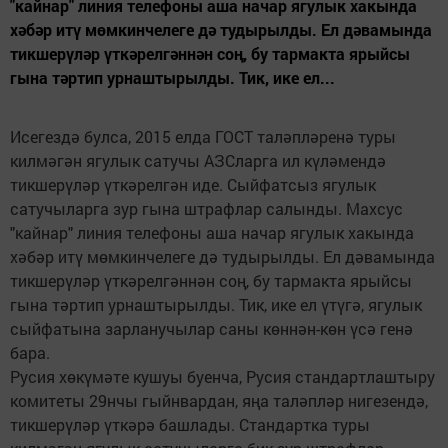
"кайнар" линия телефоны аша начар ягулык хакында
хәбәр итү мөмкинчелеге дә тудырылды. Ел дәвамында
тикшерүләр үткәрелгәннән соң, бу тармакта ярыйсы
гына тәртип урнаштырылды. Тик, ике ел...
Исегездә булса, 2015 елда ГОСТ таләпләренә туры
килмәгән ягулык сатучы АЗСларга ил күләмендә
тикшерүләр үткәрелгән иде. Сыйфатсыз ягулык
сатучыларга зур гына штрафлар салынды. Махсус
"кайнар" линия телефоны аша начар ягулык хакында
хәбәр итү мөмкинчелеге дә тудырылды. Ел дәвамында
тикшерүләр үткәрелгәннән соң, бу тармакта ярыйсы
гына тәртип урнаштырылды. Тик, ике ел үтүгә, ягулык
сыйфатына зарланучылар саны көннән-көн үсә генә
бара.
Русия хөкүмәте кушуы буенча, Русия стандартлаштыру
комитеты 29нчы гыйнвардан, яңа таләпләр нигезендә,
тикшерүләр үткәрә башлады. Стандартка туры