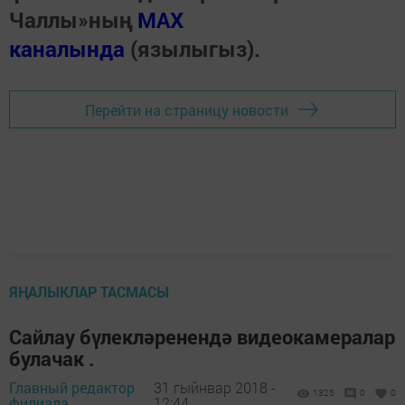
Чаллы»ның
MAX
каналында
(язылыгыз).
Перейти на страницу новости
ЯҢАЛЫКЛАР ТАСМАСЫ
Сайлау бүлекләренендә видеокамералар
булачак .
Главный редактор
31 гыйнвар 2018 -
1325
0
0
филиала,
12:44