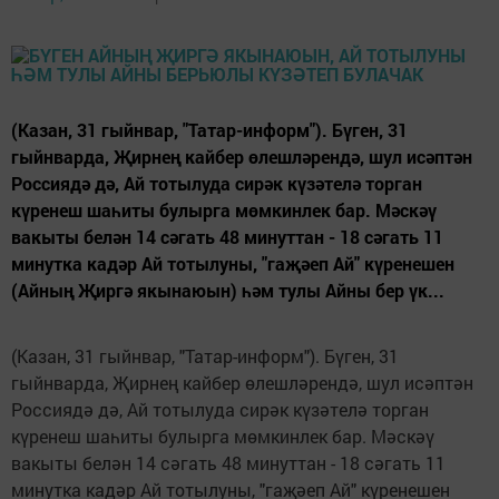
(Казан, 31 гыйнвар, "Татар-информ"). Бүген, 31
гыйнварда, Җирнең кайбер өлешләрендә, шул исәптән
Россиядә дә, Ай тотылуда сирәк күзәтелә торган
күренеш шаһиты булырга мөмкинлек бар. Мәскәү
вакыты белән 14 сәгать 48 минуттан - 18 сәгать 11
минутка кадәр Ай тотылуны, "гаҗәеп Ай" күренешен
(Айның Җиргә якынаюын) һәм тулы Айны бер үк...
(Казан, 31 гыйнвар, "Татар-информ"). Бүген, 31
гыйнварда, Җирнең кайбер өлешләрендә, шул исәптән
Россиядә дә, Ай тотылуда сирәк күзәтелә торган
күренеш шаһиты булырга мөмкинлек бар. Мәскәү
вакыты белән 14 сәгать 48 минуттан - 18 сәгать 11
минутка кадәр Ай тотылуны, "гаҗәеп Ай" күренешен