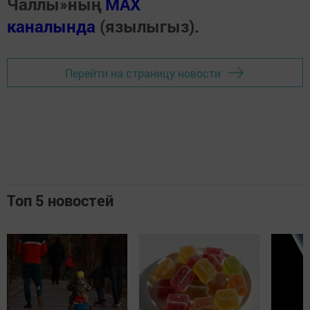
Чаллы»ның
MAX
каналында
(язылыгыз).
Перейти на страницу новости
Топ 5 новостей