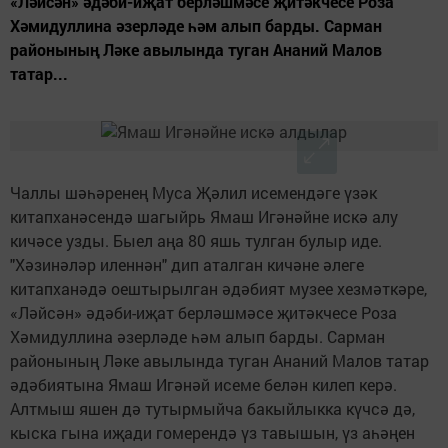
«Ләйсән» әдәби-иҗат берләшмәсе җитәкчесе Роза
Хәмидуллина әзерләде һәм алып барды. Сарман
районының Ләке авылында туган Ананий Малов
татар...
Чаллы шәһәренең Муса Җәлил исемендәге үзәк
китапханәсендә шагыйрь Ямаш Игәнәйне искә алу
кичәсе узды. Быел аңа 80 яшь тулган булыр иде.
"Хәзинәләр иленнән" дип аталган кичәне әлеге
китапханәдә оештырылган әдәбият музее хезмәткәре,
«Ләйсән» әдәби-иҗат берләшмәсе җитәкчесе Роза
Хәмидуллина әзерләде һәм алып барды. Сарман
районының Ләке авылында туган Ананий Малов татар
әдәбиятына Ямаш Игәнәй исеме белән килеп керә.
Алтмыш яшен дә тутырмыйча бакыйлыкка күчсә дә,
кыска гына иҗади гомерендә үз тавышын, үз аһәңен