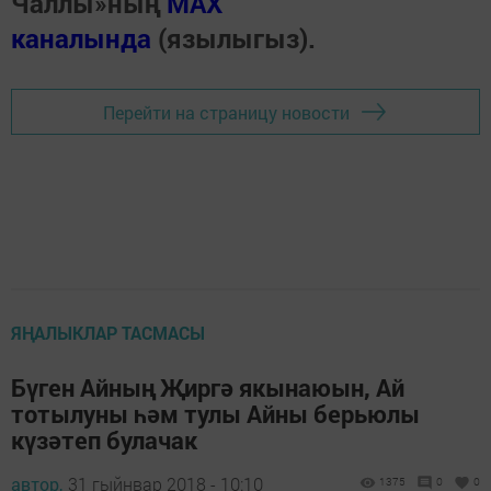
Чаллы»ның
MAX
каналында
(язылыгыз).
Перейти на страницу новости
ЯҢАЛЫКЛАР ТАСМАСЫ
Бүген Айның Җиргә якынаюын, Ай
тотылуны һәм тулы Айны берьюлы
күзәтеп булачак
автор,
31 гыйнвар 2018 - 10:10
1375
0
0