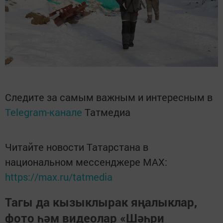
Следите за самым важным и интересным в
Telegram-канале
Татмедиа
Читайте новости Татарстана в
национальном мессенджере MАХ:
https://max.ru/tatmedia
Тагы да кызыклырак яңалыклар,
фото һәм видеолар «Шәһри