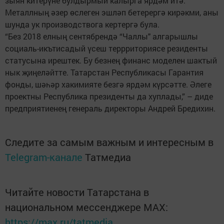
зыян китерүне булдырмый калырга ярдәм итә.
Металлның әзер өслеген эшләп бетерергә кирәкми, аны
шунда ук производствога кертергә була.
“Без 2018 елның сентябрендә “Чаллы" алгарышлы
социаль-икътисадый үсеш террриториясе резиденты
статусына ирештек. Бу безнең финанс моделен шактый
нык җиңеләйтте. Татарстан Республикасы Гарантия
фонды, шәһәр хакимияте безгә ярдәм күрсәтте. Әлеге
проектны Республика президенты да хуплады,” – диде
предприятиенең генераль директоры Андрей Бредихин.
Следите за самым важным и интересным в
Telegram-канале
Татмедиа
Читайте новости Татарстана в
национальном мессенджере MАХ:
https://max.ru/tatmedia