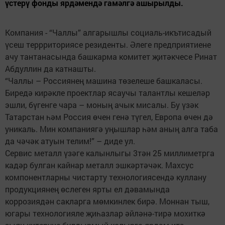
үстерү фонды ярдәмендә гамәлгә ашырылды.
Компания - “Чаллы” алгарышлы социаль-икътисадый
үсеш террриториясе резиденты. Әлеге предприятиене
ачу тантанасында башкарма комитет җитәкчесе Ринат
Абдуллин да катнашты.
“Чаллы – Россиянең машина төзелеше башкаласы.
Биредә кирәкле проектлар ясаучы талантлы кешеләр
эшли, бүгенге чара – моның ачык мисалы. Бу үзәк
Татарстан һәм Россия өчен генә түгел, Европа өчен дә
уникаль. Мин компаниягә уңышлар һәм аның алга таба
да чәчәк атуын телим!” – диде ул.
Сервис металл үзәге калынлыгы 3тән 25 миллиметрга
кадәр булган кайнар металл эшкәртәчәк. Махсус
компонентларны чистарту технологиясендә куллану
продукциянең өслеген ярты ел дәвамында
коррозиядән сакларга мөмкинлек бирә. Моннан тыш,
югары технологияле җиһазлар әйләнә-тирә мохиткә