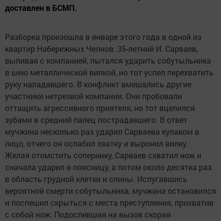
доставлен в БСМП.
Разборка произошла в январе этого года в одной из
квартир Набережных Челнов. 35-летний И. Сарваев,
выпивая с компанией, пытался ударить собутыльника
в шею металлической вилкой, но тот успел перехватить
руку нападавшего. В конфликт вмешались другие
участники нетрезвой компании. Они пробовали
оттащить агрессивного приятеля, но тот вцепился
зубами в средний палец пострадавшего. В ответ
мучжина несколько раз ударил Сарваева кулаком в
лицо, отчего он ослабил хватку и выронил вилку.
Желая отомстить сопернику, Сарваев схватил нож и
сначала ударил в поясницу, а потом около десятка раз
в область грудной клетки и спины. Испугавшись
вероятной смерти собутыльника, мучжина остановился
и поспешил скрыться с места преступления, прихватив
с собой нож. Подоспевшая на вызов скорая