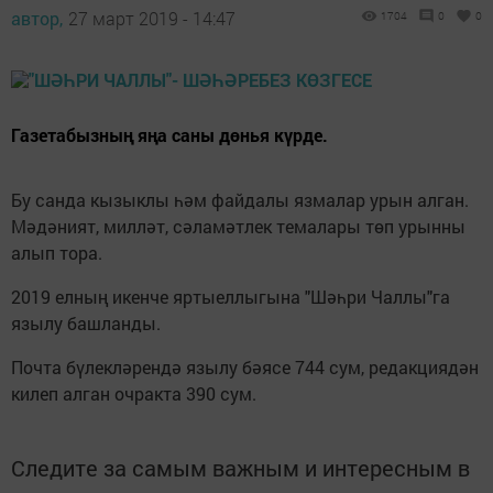
автор,
27 март 2019 - 14:47
1704
0
0
Газетабызның яңа саны дөнья күрде.
Бу санда кызыклы һәм файдалы язмалар урын алган.
Мәдәният, милләт, сәламәтлек темалары төп урынны
алып тора.
2019 елның икенче яртыеллыгына "Шәһри Чаллы"га
язылу башланды.
Почта бүлекләрендә язылу бәясе 744 сум, редакциядән
килеп алган очракта 390 сум.
Следите за самым важным и интересным в