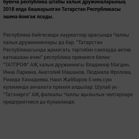
буенча республика штабы халык дружиналарының
2018 елда башкарылган Татарстан Республикасы
эшенә йомгак ясады.
Республика бәйгесендә лауреатлар арасында Чаллы
халык дружинниклары да бар. “Татарстан
Республикасында җәмәгать тәртибен саклауда актив
катнашкан өчен” республика премиясе белән:
“ТАТПРОФ” АҖ халык дружиннигы Владимир Магдин,
Инна Ларкина, Анатолий Машанов, Людмила Фролова,
Ризидә Хәмәдиева, Наил Җәббаров 5 мең сум
күләмендә акчалата премия алдылар. Шулай ук -
“Татэнерго” АҖ филиалы Чаллы җылылык челтәрләре
предприятиесе дә бүләкләнде.