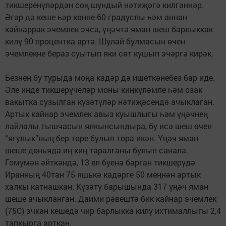
тикшеренүләрдән соң шундый нәтиҗәгә килгәннәр.
Әгәр дә кеше һәр көнне 60 градуслы һәм аннан
кайнаррак эчемлек эчсә, үңәчтә яман шеш барлыккак
килү 90 процентка арта. Шулай булмасын өчен
эчемлекне бераз суытып яки сөт кушып эчәргә кирәк.
Безнең бу турыда моңа кадәр дә ишеткәнебез бар иде.
Әле инде тикшерүчеләр моны киңкүләмле һәм озак
вакытка сузылган күзәтүләр нәтиҗәсендә ачыклаган.
Артык кайнар эчемлек авыз куышлыгы һәм үңәчнең
лайлалы тышчасын ялкынсындыра, бу исә шеш өчен
“ягулык”ның бер төре булып тора икән. Үңәч яман
шеше дөньяда иң киң таралганы булып санала.
Гомумән әйткәндә, 13 ел буена барган тикшерүдә
Иранның 40тан 75 яшькә кадәрге 50 меңнән артык
халкы катнашкан. Күзәтү барышында 317 үңәч яман
шеше ачыкланган. Даими рәвештә бик кайнар эчемлек
(75С) эчкән кешедә чир барлыкка килү ихтималлыгы 2,4
тапкырга арткан.