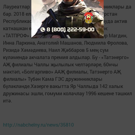
Лауреатлар арасында Чаллы халык дружинниклары да
бар. 2018 елгы эш нәтиҗәләре буенча «Татарстан
Республикасында җәмәгать тәртибен саклауда актив
катнашкан өчен» республика премиясе белән:
«ТАТПРОФ» АҖ халык дружиннигы Владимир Магдин,
Инна Ларкина, Анатолий Машанов, Людмила Фролова,
Ризидә Хәмәдиева, Наил Җәббаров 5 мең сум
күләмендә акчалата премия алдылар. Бу - «Татэнерго»
АҖ филиалы Чаллы җылылык челтәрләре, 60нчы
мәктәп, «Болгарпиво» ААҖ филиалы, Татэнерго АҖ
филиалы» Түбән Кама ГЭС дружинниклары
бүләкләнде.Хәзерге вакытта Яр Чаллыда 142 халык
дружинасы эшли, гомуми колачлау 1996 кешене тәшкил
итә.
http://nabchelny.ru/news/35810