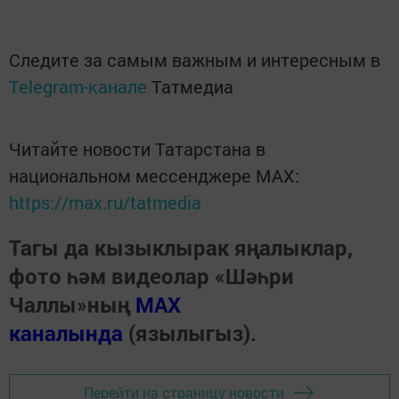
Следите за самым важным и интересным в
Telegram-канале
Татмедиа
Читайте новости Татарстана в
национальном мессенджере MАХ:
https://max.ru/tatmedia
Тагы да кызыклырак яңалыклар,
фото һәм видеолар «Шәһри
Чаллы»ның
MAX
каналында
(язылыгыз).
Перейти на страницу новости