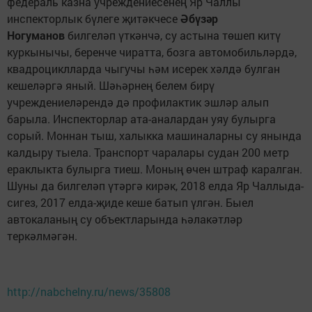
федераль казна учреждениесенең Яр Чаллы
инспекторлык бүлеге җитәкчесе
Әбүзәр
Ногуманов
билгеләп үткәнчә, су астына төшеп китү
куркынычы, беренче чиратта, бозга автомобильләрдә,
квадроциклларда чыгучы һәм исерек хәлдә булган
кешеләргә яный. Шәһәрнең белем бирү
учреждениеләрендә дә профилактик эшләр алып
барыла. Инспекторлар ата-аналардан уяу булырга
сорый. Моннан тыш, халыкка машиналарны су янында
калдыру тыела. Транспорт чаралары судан 200 метр
ераклыкта булырга тиеш. Моның өчен штраф каралган.
Шуны да билгеләп үтәргә кирәк, 2018 елда Яр Чаллыда-
сигез, 2017 елда-җиде кеше батып үлгән. Быел
автокаланың су объектларында һәлакәтләр
теркәлмәгән.
http://nabchelny.ru/news/35808