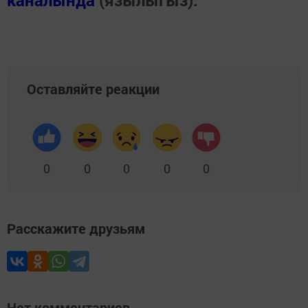
каналында
(язылыгыз).
Оставляйте реакции
0
0
0
0
0
Расскажите друзьям
Нет комментариев