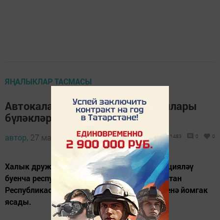
ЯҢАЛЫКЛАР ТАСМАСЫ
Автокаланың халык дружиначылары
бүләкләргә ия булды
автор,
27 март 2019 - 14:38
1483
0
0
Халык дружиналары эшчәнлеген координацияләү
буенча республика штабы 2018 елда Татарстан
Республикасы халык дружиналарының эшенә йомгак
ясады.