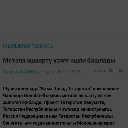
ЯҢАЛЫКЛАР ТАСМАСЫ
Металл эшкәртү үзәге эшли башлады
Зөлфия ГАЛИМ,
27 март 2019 - 09:32
1470
0
0
Шушы көннәрдә “Кама-Трейд Татарстан” компаниясе
Чаллыда Brandstell сервис металл эшкәртү үзәген
эшләтеп җибәрде. Проект Татарстан Хөкүмәте,
Татарстан Республикасы Икътисад министрлыгы,
Россия Федерациясе һәм Татарстан Республикасы
Сәнәгать һәм сәүдә министрлыгы Моношәһәрләрне