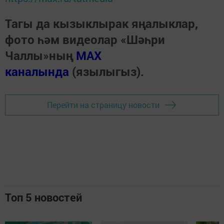
Тагы да кызыклырак яңалыклар,
фото һәм видеолар «Шәһри
Чаллы»ның
MAX
каналында
(язылыгыз).
Перейти на страницу новости
Топ 5 новостей