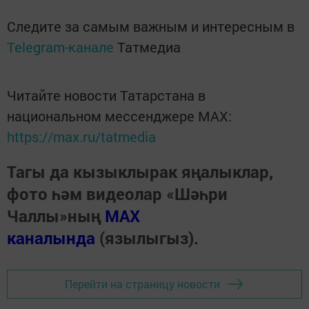
Следите за самым важным и интересным в
Telegram-канале
Татмедиа
Читайте новости Татарстана в
национальном мессенджере MАХ:
https://max.ru/tatmedia
Тагы да кызыклырак яңалыклар,
фото һәм видеолар «Шәһри
Чаллы»ның
MAX
каналында
(язылыгыз).
Перейти на страницу новости