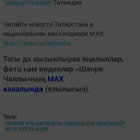
Telegram-канале
Татмедиа
Читайте новости Татарстана в
национальном мессенджере MАХ:
https://max.ru/tatmedia
Тагы да кызыклырак яңалыклар,
фото һәм видеолар «Шәһри
Чаллы»ның
MAX
каналында
(язылыгыз).
Теги:
ПЕНСИЯ АНА КАПИТАЛЫ ЗАКОН БАЛА ПЕНСИОНЕР
АКЧА ИДЕКСАЦИЯ