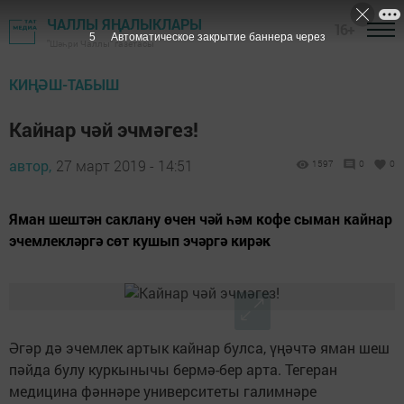
ЧАЛЛЫ ЯҢАЛЫКЛАРЫ
16+
4
Автоматическое закрытие баннера через
"Шәһри Чаллы" газетасы
КИҢӘШ-ТАБЫШ
Кайнар чәй эчмәгез!
автор,
27 март 2019 - 14:51
1597
0
0
Яман шештән саклану өчен чәй һәм кофе сыман кайнар
эчемлекләргә сөт кушып эчәргә кирәк
Әгәр дә эчемлек артык кайнар булса, үңәчтә яман шеш
пәйда булу куркынычы бермә-бер арта. Тегеран
медицина фәннәре университеты галимнәре