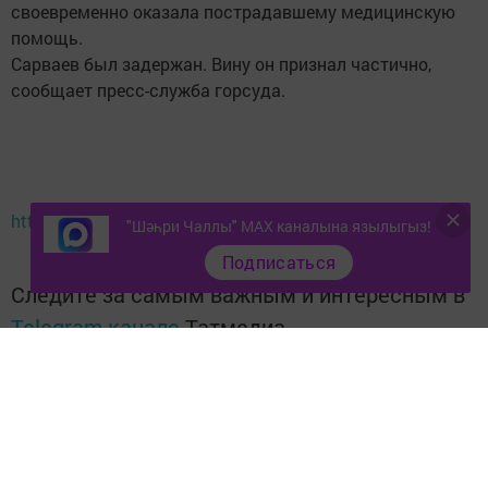
своевременно оказала пострадавшему медицинскую
помощь.
Сарваев был задержан. Вину он признал частично,
сообщает пресс-служба горсуда.
http://chelny-biz.ru/news/265449/
"Шәһри Чаллы" MAX каналына язылыгыз!
Подписаться
Следите за самым важным и интересным в
Telegram-канале
Татмедиа
Читайте новости Татарстана в
национальном мессенджере MАХ:
https://max.ru/tatmedia