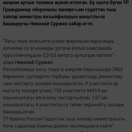
меңнән артык техника җәлеп ителгән. Бу хакта бүген ТР
Гражданнар оборонасы эшләре һәм гадәттән тыш
хәлләр министры вазыйфаларын вакытлыча
башкаручы Николай Суржко хәбәр итте.
"Язгы ташу вәзгыяте үсеше фаразына караганда,
күпчелек су агымнары уртача еллык максималь
күрсәткечләрдән 0,2-0,5 метрга артыграк көтелә", -
диде
Николай Суржко
.
Республикада язгы ташуга әзерлек барышында 3862
берәмлек суүткәргеч торбаны урнаштыру, ремонтлау
һәм чистарту эшләре башкарылган, 9 участокта яр
ныгыту эшләре үткән, 158 участокта 94414 км
озынлыктагы елга юлы чистартылган, 1,67 км
озынлыктагы 4 участокта су төбен тирәнәйтү эшләре
башкарылган.
ТР буенча Россия Гадәттән тыш хәлләр министрлыгы
Кече суднолар буенча дәүләт инспекциясе үзәге"