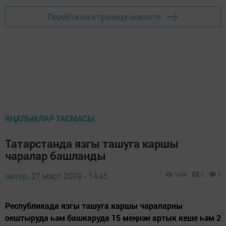
Перейти на страницу новости
ЯҢАЛЫКЛАР ТАСМАСЫ
Татарстанда язгы ташуга каршы
чаралар башланды
автор,
27 март 2019 - 14:45
1459
0
0
Республикада язгы ташуга каршы чараларны
оештыруда һәм башкаруда 15 меңнән артык кеше һәм 2