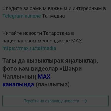
Следите за самым важным и интересным в
Telegram-канале
Татмедиа
Читайте новости Татарстана в
национальном мессенджере MАХ:
https://max.ru/tatmedia
Тагы да кызыклырак яңалыклар,
фото һәм видеолар «Шәһри
Чаллы»ның
MAX
каналында
(язылыгыз).
Перейти на страницу новости