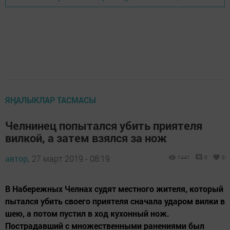
ЯҢАЛЫКЛАР ТАСМАСЫ
Челнинец попытался убить приятеля
вилкой, а затем взялся за нож
автор,
27 март 2019 - 08:19
1441
0
0
В Набережных Челнах судят местного жителя, который
пытался убить своего приятеля сначала ударом вилки в
шею, а потом пустил в ход кухонный нож.
Пострадавший с множественными ранениями был