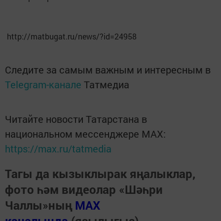
http://matbugat.ru/news/?id=24958
Следите за самым важным и интересным в
Telegram-канале
Татмедиа
Читайте новости Татарстана в
национальном мессенджере MАХ:
https://max.ru/tatmedia
Тагы да кызыклырак яңалыклар,
фото һәм видеолар «Шәһри
Чаллы»ның
MAX