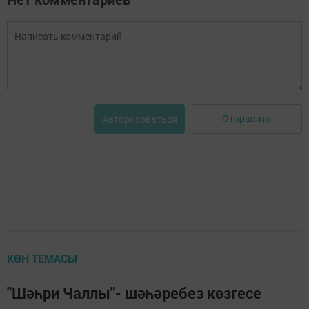
Отправить
Авторизоваться
КӨН ТЕМАСЫ
"Шәһри Чаллы"- шәһәребез көзгесе