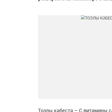
Тозлы кәбестә – С витамины с