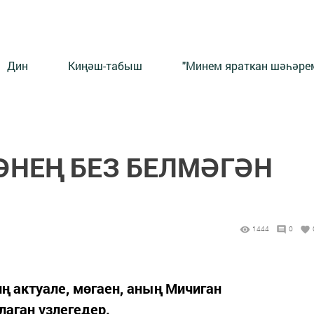
Дин
Киңәш-табыш
"Минем яраткан шәһәрем
ӘНЕҢ БЕЗ БЕЛМӘГӘН
1444
0
ң актуале, мөгаен, аның Мичиган
аган үзлегедер.