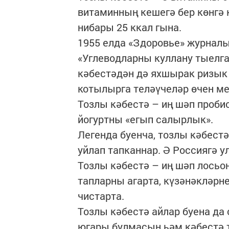
витаминның кешегә бер көнгә 
нибары 25 ккал гына.
1955 елда «Здоровье» журналы
«Углеводларны куллану тыелга
кәбестәдән дә яхшырак ризык
котылырга теләүчеләр өчен ме
Тозлы кәбестә – иң шәп проби
йогуртны «егып салырлык».
Легенда буенча, тозлы кәбестә
уйлап тапканнар. Ә Россиягә у
Тозлы кәбестә – иң шәп лосьо
тапларны агарта, күзәнәкләрне
чистарта.
Тозлы кәбестә айлар буена да 
югары булмасын һәм кәбестә 