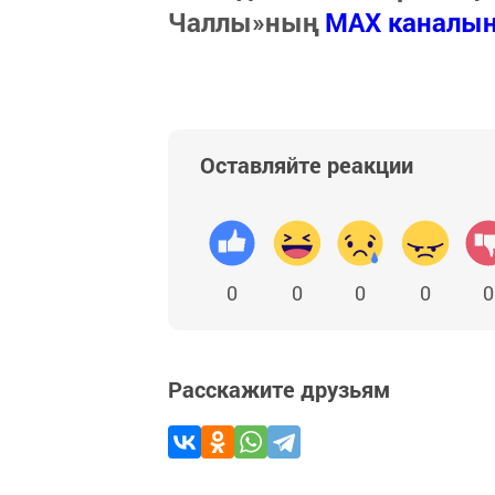
Чаллы»ның
MAX каналы
Оставляйте реакции
0
0
0
0
0
Расскажите друзьям