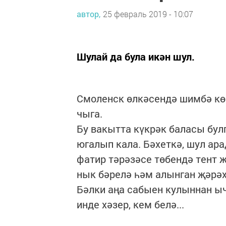
автор,
25 февраль 2019 - 10:07
Шулай да була икән шул.
Смоленск өлкәсендә шимбә кө
чыга.
Бу вакытта күкрәк баласы булг
югалып кала. Бәхеткә, шул ар
фатир тәрәзәсе төбендә тент 
нык бәрелә һәм алынган җәрәх
Бәлки аңа сабыен кулыннан ы
инде хәзер, кем белә...