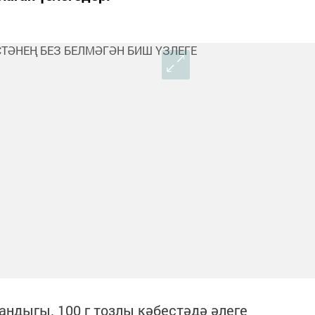
андыгы. 100 г тозлы кәбестәдә әлеге