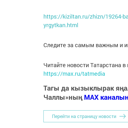
https://kiziltan.ru/zhizn/19264-
yrgytkan.html
Следите за самым важным и 
Читайте новости Татарстана 
https://max.ru/tatmedia
Тагы да кызыклырак яңа
Чаллы»ның
MAX каналы
Перейти на страницу новости