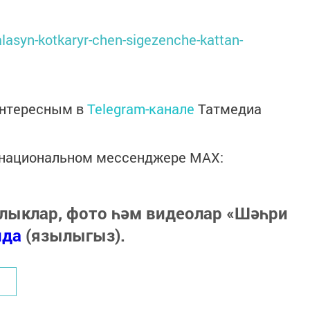
balasyn-kotkaryr-chen-sigezenche-kattan-
интересным в
Telegram-канале
Татмедиа
в национальном мессенджере MАХ:
лыклар, фото һәм видеолар «Шәһри
нда
(язылыгыз).