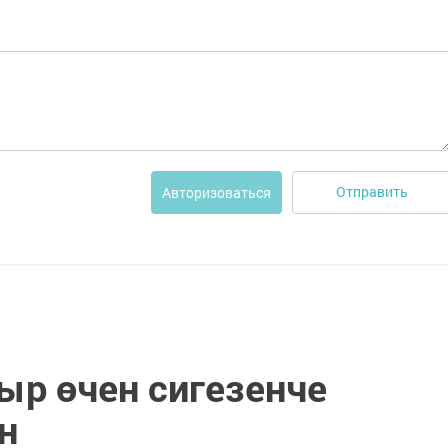
Отправить
Авторизоваться
ыр өчен сигезенче
н