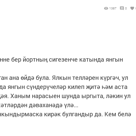
1387
0
нне бер йортның сигезенче катында янгын
ан ана өйдә була. Ялкын телләрен күргәч, ул
ада янгын сүндерүчеләр килеп җитә һәм аста
җәя. Ханым нарасыен шунда ыргыта, ләкин ул
әтләрдән дәваханәдә үлә...
чкындырмаска кирәк булгандыр да. Кем белә