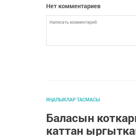
Нет комментариев
ЯҢАЛЫКЛАР ТАСМАСЫ
Баласын коткар
каттан ыргытка