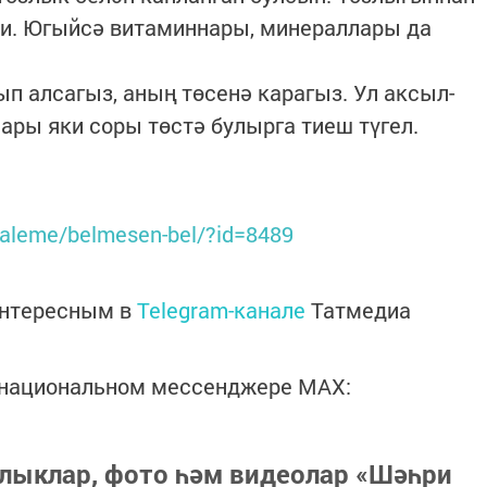
ми. Югыйсә витаминнары, минераллары да
п алсагыз, аның төсенә карагыз. Ул аксыл-
ары яки соры төстә булырга тиеш түгел.
-galeme/belmesen-bel/?id=8489
интересным в
Telegram-канале
Татмедиа
в национальном мессенджере MАХ:
лыклар, фото һәм видеолар «Шәһри