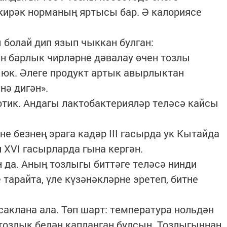
кирәк норманың яртысы бар. Ә калориясе
 болай дип язып чыккан булган:
н барлык чирләрне дәвалау өчен тозлы
 юк. Әлеге продукт артык авырлыктан
нә дигән».
отик. Андагы лактобактерияләр теләсә кайсы
не безнең эрага кадәр III гасырда ук Кытайда
л XVI гасырларда гына кергән.
н да. Аның тозлыгы биттәге теләсә нинди
 тарайта, үле күзәнәкләрне эретеп, битне
саклана ала. Төп шарт: температура нольдән
тозлык белән капланган булсын. Тозлыгыннан