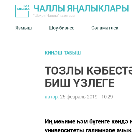
ЧАЛЛЫ ЯҢАЛЫКЛАРЫ
"Шәһри Чаллы" газетасы
Язмыш
Шоу-бизнес
Сәламәтлек
КИҢӘШ-ТАБЫШ
ТОЗЛЫ КӘБЕСТ
БИШ ҮЗЛЕГЕ
автор,
25 февраль 2019 - 10:29
Иң мөһиме һәм бүгенге көндә и
университеты галимнәре ачыкл