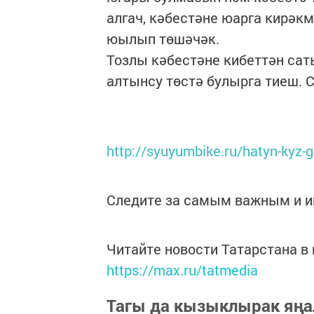
алгач, кәбестәне юарга кирәк
юылып төшәчәк.
Тозлы кәбестәне кибеттән саты
алтынсу төстә булырга тиеш. С
http://syuyumbike.ru/hatyn-kyz
Следите за самым важным и 
Читайте новости Татарстана 
https://max.ru/tatmedia
Тагы да кызыклырак яңа