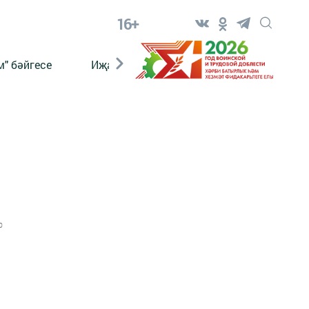
16+
" бәйгесе
Иҗат
Реклама
Онлайн язы
0