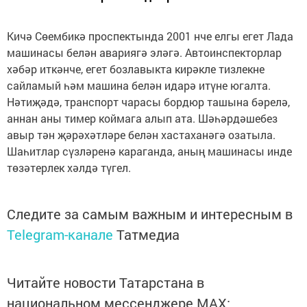
Кичә Сөембикә проспектында 2001 нче елгы егет Лада
машинасы белән авариягә эләгә. Автоинспекторлар
хәбәр иткәнче, егет бозлавыкта кирәкле тизлекне
сайламый һәм машина белән идарә итүне югалта.
Нәтиҗәдә, транспорт чарасы бордюр ташына бәрелә,
аннан аны тимер коймага алып ата. Шәһәрдәшебез
авыр тән җәрәхәтләре белән хастаханәгә озатыла.
Шаһитлар сүзләренә караганда, аның машинасы инде
төзәтерлек хәлдә түгел.
Следите за самым важным и интересным в
Telegram-канале
Татмедиа
Читайте новости Татарстана в
национальном мессенджере MАХ: