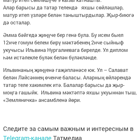
Алар барысы да татар телендә яхшы сөйләшләр,
матур итеп үзләре белән таныштырдылар. Җыр-биюгә
дә осталар.
Әмма бәйгедә җиңүче бер генә була. Бу исем быел
12нче гомум белем бирү мәктәбенең 2нче сыйныф
укучысы Ильвина Нургалиевага бирелде. Ул диплом
һәм истәлекле бүләк белән бүләкләнде.
Ильвинаның җиңүенә гаҗәпләнәсе юк. Ул – Салават
белән Ләйсәннең өченче баласы. Аларның өйләрендә
татар теле хакимлек итә. Балалар барысы да җыр-
моңга гашыйк. Ильвина мәктәптә яхшы укуыннан тыш,
«Земляничка» ансамбленә йөри.
Следите за самым важным и интересным в
Telegram-канале
Татмедиа