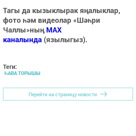
Тагы да кызыклырак яңалыклар,
фото һәм видеолар «Шәһри
Чаллы»ның
MAX
каналында
(язылыгыз).
Теги:
ҺАВА ТОРЫШЫ
Перейти на страницу новости