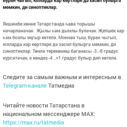
Буран чыгып, юлларда кар көртләре дә хасил булырга
мөмкин, ди синоптиклар.
Якшәмбе көнне Татарстанда һава торышы
начарланачак. Җылы һәм дымлы булачак. Җепшек кар
һәм бозлы яңгыр көтелә. Моннан тыш, буран чыгып,
юлларда кар көртләре дә хасил булырга мөмкин, ди
синоптиклар. Төнлә терекөмеш баганасы -3..-8 градус
күрсәтәчәк, ә көндез -4 ..+1 градус булыр дип көтелә.
Следите за самым важным и интересным в
Telegram-канале
Татмедиа
Читайте новости Татарстана в
национальном мессенджере MАХ:
https://max.ru/tatmedia