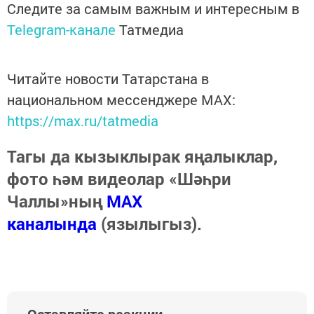
Следите за самым важным и интересным в
Telegram-канале
Татмедиа
Читайте новости Татарстана в
национальном мессенджере MАХ:
https://max.ru/tatmedia
Тагы да кызыклырак яңалыклар,
фото һәм видеолар «Шәһри
Чаллы»ның
MAX
каналында
(язылыгыз).