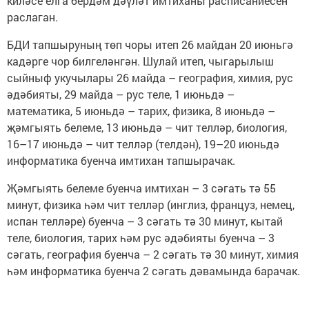
киләсе елга бердәм дәүләт имтиханы расписаниесен
раслаган.
БДИ тапшыруның төп чоры итеп 26 майдан 20 июньгә
кадәрге чор билгеләнгән. Шулай итеп, чыгарылыш
сыйныф укучылары 26 майда – география, химия, рус
әдәбияты, 29 майда – рус теле, 1 июньдә –
математика, 5 июньдә – тарих, физика, 8 июньдә –
җәмгыять белеме, 13 июньдә – чит телләр, биология,
16–17 июньдә – чит телләр (телдән), 19–20 июньдә
информатика буенча имтихан тапшырачак.
Җәмгыять белеме буенча имтихан – 3 сәгать тә 55
минут, физика һәм чит телләр (инглиз, француз, немец,
испан телләре) буенча – 3 сәгать тә 30 минут, кытай
теле, биология, тарих һәм рус әдәбияты буенча – 3
сәгать, география буенча – 2 сәгать тә 30 минут, химия
һәм информатика буенча 2 сәгать дәвамында барачак.