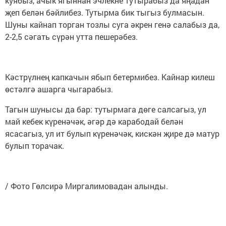
куябыз, ачык ягыннан эчлекне тутырабыз да яңадан
җеп белән бәйлибез. Тутырма бик тыгыз булмасын.
Шуны кайнап торган тозлы суга әкрен генә салабыз да,
2-2,5 сәгать сүрән утта пешерәбез.
Кәстрүлнең капкачын ябып бетермибез. Кайнар килеш
өстәлгә ашарга чыгарабыз.
Тагын шунысы да бар: тутырмага дөге салсагыз, ул
май кебек күренәчәк, әгәр дә карабодай белән
ясасагыз, ул ит булып күренәчәк, кискән җире дә матур
булып торачак.
/ Фото Гөлсирә Миргалимовадан алынды.