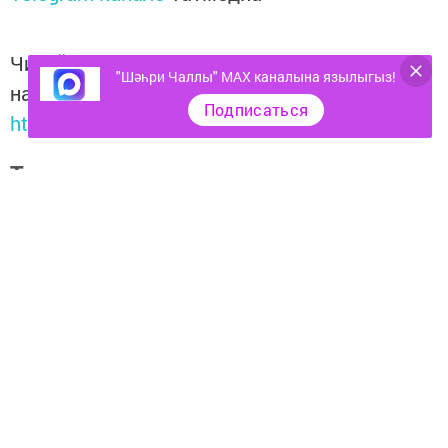
Читайте новости Татарстана в
"Шәһри Чаллы" MAX каналына язылыгыз!
национальном мессенджере MАХ:
Подписаться
https://max.ru/tatmedia
Тагы да кызыклырак яңалыклар,
фото һәм видеолар «Шәһри
Чаллы»ның
MAX
каналында
(язылыгыз).
Теги:
БӘЙГЕ БАЛАЛАР ОЯ КОНКУРС СЫЕРЧЫК