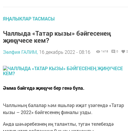
ЯҢАЛЫКЛАР ТАСМАСЫ
Чаллыда «Татар кызы» бәйгесенең
җиңүчесе кем?
Зөлфия ГАЛИМ,
16 декабрь 2022 - 08:16
1418
0
2
Әмма бәйгедә җиңүче бер генә була.
Чаллының балалар һәм яшьләр иҗат үзәгендә «Татар
кызы – 2022» бәйгесенең финалы узды.
Анда шәһәребезнең иң талантлы, туган телебездә
матур итеп сөйләшүче 9 кызы катнашты.