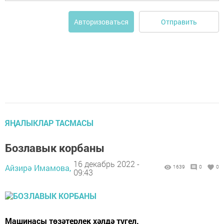
Отправить
Авторизоваться
ЯҢАЛЫКЛАР ТАСМАСЫ
Бозлавык корбаны
16 декабрь 2022 -
Айзирә Имамова,
1639
0
0
09:43
Машинасы төзәтерлек хәлдә түгел.