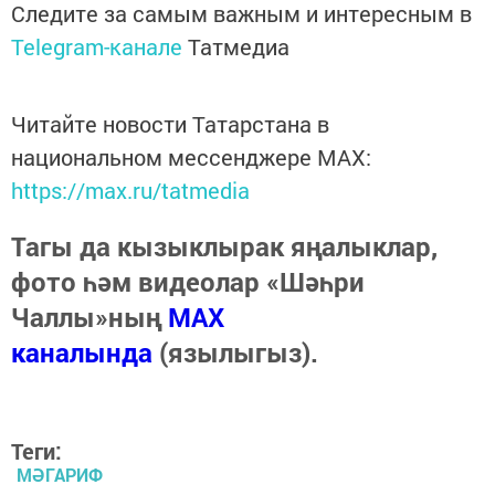
Следите за самым важным и интересным в
Telegram-канале
Татмедиа
Читайте новости Татарстана в
национальном мессенджере MАХ:
https://max.ru/tatmedia
Тагы да кызыклырак яңалыклар,
фото һәм видеолар «Шәһри
Чаллы»ның
MAX
каналында
(язылыгыз).
Теги:
МӘГАРИФ