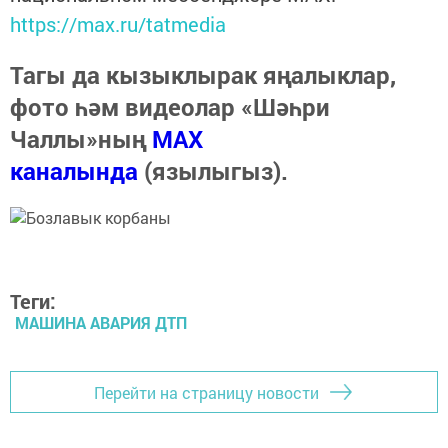
https://max.ru/tatmedia
Тагы да кызыклырак яңалыклар,
фото һәм видеолар «Шәһри
Чаллы»ның
MAX
каналында
(язылыгыз).
Теги:
МАШИНА АВАРИЯ ДТП
Перейти на страницу новости