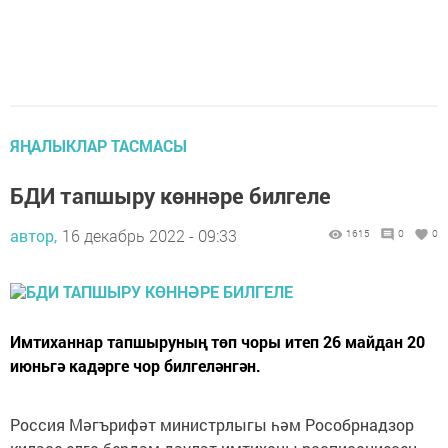
ЯҢАЛЫКЛАР ТАСМАСЫ
БДИ тапшыру көннәре билгеле
автор,
16 декабрь 2022 - 09:33
1615
0
0
Имтиханнар тапшыруның төп чоры итеп 26 майдан 20
июньгә кадәрге чор билгеләнгән.
Россия Мәгърифәт министрлыгы һәм Рособрнадзор