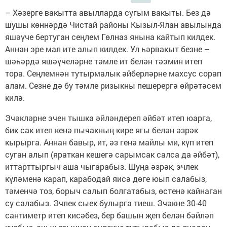
– Хәзерге вакытта авылларда сугым вакыты. Без дә
шушы көннәрдә Чистай районы Кызыл-Ялан авылында
яшәүче бертуган сеңлем Гөлназ янына кайтып килдек.
Аннан эре мал ите алып килдек. Ул һәрвакыт безне –
шәһәрдә яшәүчеләрне тәмле ит белән тәэмин итеп
тора. Сеңлемнән тутырмалык әйберләрне махсус сорап
алам. Сезне дә бу тәмле ризыкны пешерергә өйрәтәсем
килә.
Эчәкләрне эчен тышка әйләндереп әйбәт итеп юарга,
бик сак итеп кенә пычакның кире ягы белән әзрәк
кырырга. Аннан бавыр, ит, әз генә майлы ми, күп итеп
суган алып (яраткан кешегә сарымсак салса да әйбәт),
иттарттыргыч аша чыгарабыз. Шуңа әзрәк, эчлек
күләменә карап, карабодай яисә дөге юып салабыз,
тәменчә тоз, борыч салып болгатабыз, өстенә кайнаган
су салабыз. Эчлек сыек булырга тиеш. Эчәкне 30-40
сантиметр итеп кисәбез, бер башын җеп белән бәйләп