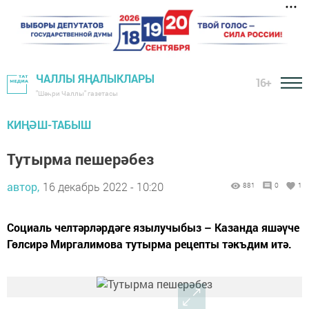
ЧАЛЛЫ ЯҢАЛЫКЛАРЫ
16+
"Шәһри Чаллы" газетасы
КИҢӘШ-ТАБЫШ
Тутырма пешерәбез
автор,
16 декабрь 2022 - 10:20
881
0
1
Социаль челтәрләрдәге язылучыбыз – Казанда яшәүче
Гөлсирә Миргалимова тутырма рецепты тәкъдим итә.