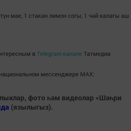
түн мае, 1 стакан лимон согы, 1 чәй калагы аш
интересным в
Telegram-канале
Татмедиа
в национальном мессенджере MАХ:
лыклар, фото һәм видеолар «Шәһри
нда
(язылыгыз).