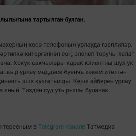
лылыгына тартылган булган.
махерның кесә телефонын урлауда гаеплиләр.
әртипкә китергәннән соң, эленеп торучы халат
ача. Хокук сакчылары карак клиентны шул ук
тапкыр урлау маддәсе буенча хөкем ителгән
 җинаять эше кузгатылды. Кеше әйберен урлау
мә яный. Тиздән суд утырышы булачак.
интересным в
Telegram-канале
Татмедиа