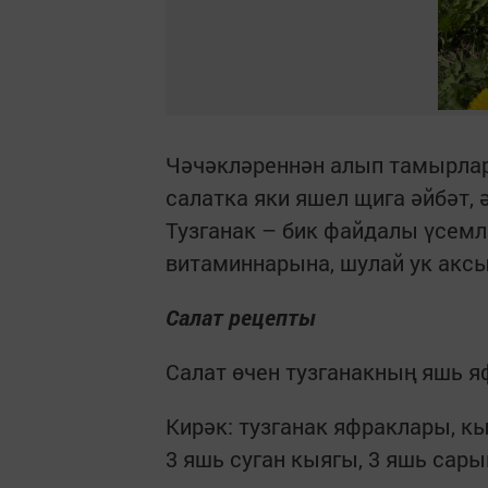
Чәчәкләреннән алып тамырлар
салатка яки яшел щига әйбәт,
Тузганак – бик файдалы үсемле
витаминнарына, шулай ук ак
Салат рецепты
Салат өчен тузганакның яшь я
Кирәк: тузганак яфраклары, к
3 яшь суган кыягы, 3 яшь сары