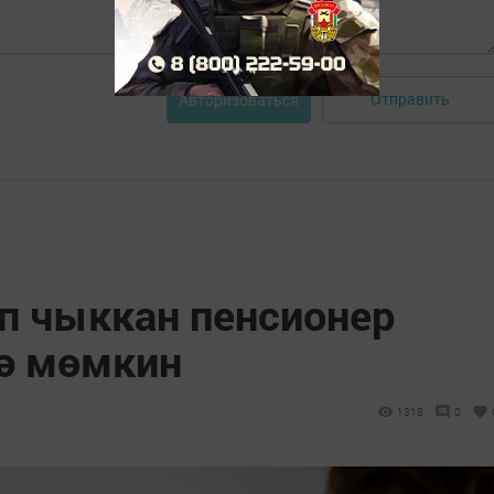
Отправить
Авторизоваться
п чыккан пенсионер
гә мөмкин
1318
0