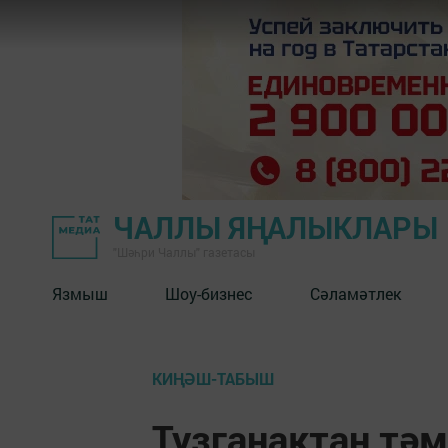
ЧАЛЛЫ ЯҢАЛЫКЛАРЫ
"Шәһри Чаллы" газетасы
Язмыш
Шоу-бизнес
Сәламәтлек
КИҢӘШ-ТАБЫШ
Тузганактан тәм