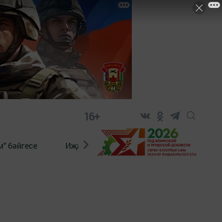
16+
" бәйгесе
Иҗат
Реклама
Онлайн язы