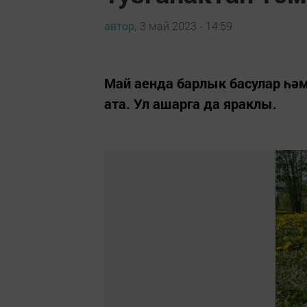
автор,
3 май 2023 - 14:59
Май аенда барлык басулар һәм
ата. Ул ашарга да яраклы.