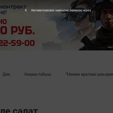
5
Автоматическое закрытие баннера через
Дин
Киңәш-табыш
"Минем яраткан шәһәрем
ле салат