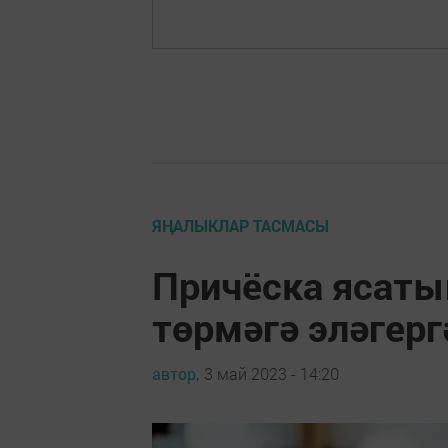
ЯҢАЛЫКЛАР ТАСМАСЫ
Причёска ясаты
төрмәгә эләгер
автор,
3 май 2023 - 14:20