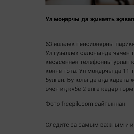
Ул моңарчы да җинаять җавап
63 яшьлек пенсионерны парик
Ул гүзәллек салонында чәчен т
кесәсеннән телефонны урлап к
көнне тота. Ул моңарчы да 11 
булган. Бу юлы да аңа карата
өчен иң күбе 2 елга кадәр төр
Фото freepik.com сайтыннан
Следите за самым важным и 