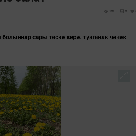
1085
0
 болыннар сары төскә керә: тузганак чәчәк