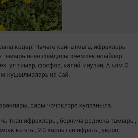
ына кадәр. Чәчәге кайнатмага, яфраклары
 ә тамырыннан файдалы эчемлек ясыйлар.
к, ул тимер, фосфор, калий, инулин, А һәм С
сым кушылмаларына бай.
фраклары, сары чәчәкләре кулланыла.
ычыткан яфраклары, берничә редиска тамыры,
мсак кыягы, 2-3 карлыган яфрагы, укроп,