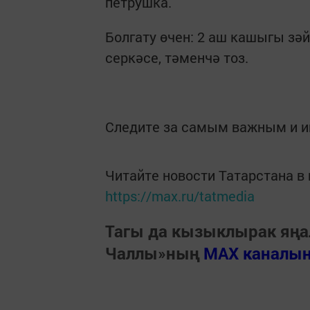
петрушка.
Болгату өчен: 2 аш кашыгы зәй
серкәсе, тәменчә тоз.
Следите за самым важным и 
Читайте новости Татарстана 
https://max.ru/tatmedia
Тагы да кызыклырак яңа
Чаллы»ның
MAX каналы