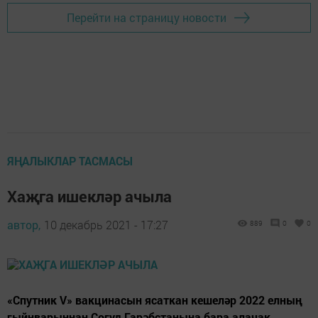
Перейти на страницу новости
ЯҢАЛЫКЛАР ТАСМАСЫ
Хаҗга ишекләр ачыла
автор,
10 декабрь 2021 - 17:27
889
0
0
«Спутник V» вакцинасын ясаткан кешеләр 2022 елның
гыйнварыннан Согуд Гарәбстанына бара алачак.