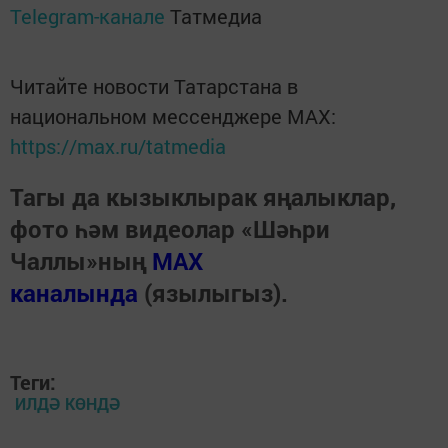
Telegram-канале
Татмедиа
Читайте новости Татарстана в
национальном мессенджере MАХ:
https://max.ru/tatmedia
Тагы да кызыклырак яңалыклар,
фото һәм видеолар «Шәһри
Чаллы»ның
MAX
каналында
(язылыгыз).
Теги:
ИЛДӘ КӨНДӘ