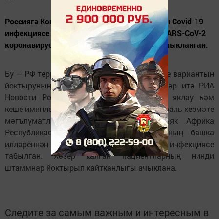
Россиягә Көньяк Африка Республикасыннан Covid-19
инфекциясе белән кайткан ике пациентта SARS-CoV-2
коронавирусының яңа омикрон-штаммы ачыкланган.
Бу — РФ территориясендә патогенның әлеге вариантын
йоктыруның беренче очраклары, дип хәбәр итә РИА
Новости Россия. Кулланучы хокукларын яклау һәм
кеше иминлеге өлкәсендә күзәтчелек федераль хезмәте
мәгълүматлары буенча, барлыгы Көньяк Африка
Республикасыннан һәм Көньяк Африканың башка
илләреннән кайткан ун туристта Covid-19 инфекциясе
табылган. Хәзер калган пациентларның нинди
штаммнар йоктырып кайтканлыгы ачыклана.
Следите за самым важным и интересным в