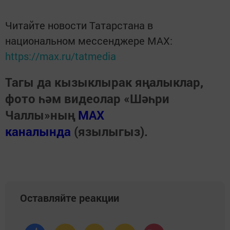
Читайте новости Татарстана в
национальном мессенджере MАХ:
https://max.ru/tatmedia
Тагы да кызыклырак яңалыклар,
фото һәм видеолар «Шәһри
Чаллы»ның
MAX
каналында
(язылыгыз).
Оставляйте реакции