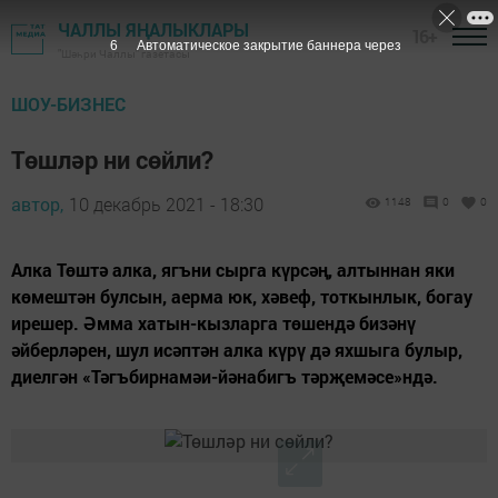
ЧАЛЛЫ ЯҢАЛЫКЛАРЫ
16+
5
Автоматическое закрытие баннера через
"Шәһри Чаллы" газетасы
ШОУ-БИЗНЕС
Төшләр ни сөйли?
автор,
10 декабрь 2021 - 18:30
1148
0
0
Алка Төштә алка, ягъни сырга күрсәң, алтыннан яки
көмештән булсын, аерма юк, хәвеф, тоткынлык, богау
ирешер. Әмма хатын-кызларга төшендә бизәнү
әйберләрен, шул исәптән алка күрү дә яхшыга булыр,
диелгән «Тәгъбирнамәи-йәнабигъ тәрҗемәсе»ндә.