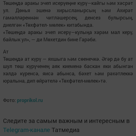
Төшеңдә аракы эчеп исерүеңне күрү—кайгы һәм хәсрәт
ул. Дөнья эшенә хирысланырсың һәм Ахирәт
гамәлләреннән читләшерсең, денсез булырсың,
диелгән «Төхфәтел- мөлек» китабында.
«Төшеңдә аракы эчеп исерү—кулыңа хәрәм мал керү,
байлык ул», — ди Мөхетдин бине Гарәби.
Ат
Төшеңдә ат күрү — яхшыга һәм сөенечкә. Әгәр дә бу ат
шул төш күрүченең аяк киеменә баскан яки абынган
хәлдә күренсә, яисә абынса, бәхет һәм рәхәтлеккә
юралына, дип өйрәтелә «Төхфәтел-мөлек»тә.
Фото:
proprikol.ru
Следите за самым важным и интересным в
Telegram-канале
Татмедиа