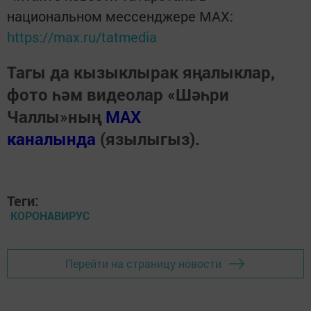
национальном мессенджере MАХ:
https://max.ru/tatmedia
Тагы да кызыклырак яңалыклар,
фото һәм видеолар «Шәһри
Чаллы»ның
MAX
каналында
(язылыгыз).
Теги:
КОРОНАВИРУС
Перейти на страницу новости