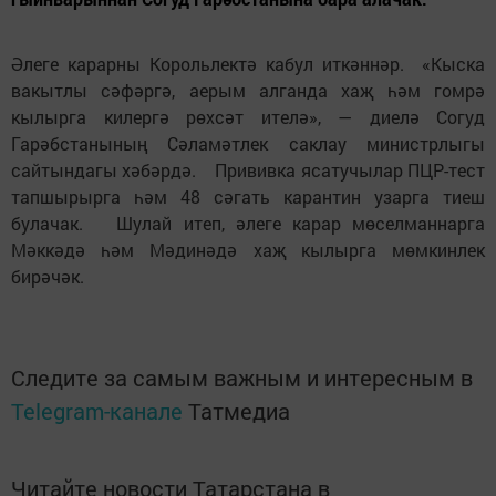
Әлеге карарны Корольлектә кабул иткәннәр. «Кыска
вакытлы сәфәргә, аерым алганда хаҗ һәм гомрә
кылырга килергә рөхсәт ителә», — диелә Согуд
Гарәбстанының Сәламәтлек саклау министрлыгы
сайтындагы хәбәрдә. Прививка ясатучылар ПЦР-тест
тапшырырга һәм 48 сәгать карантин узарга тиеш
булачак. Шулай итеп, әлеге карар мөселманнарга
Мәккәдә һәм Мәдинәдә хаҗ кылырга мөмкинлек
бирәчәк.
Следите за самым важным и интересным в
Telegram-канале
Татмедиа
Читайте новости Татарстана в