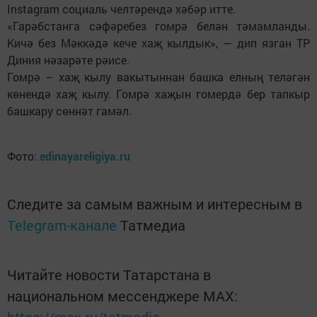
Instagram социаль челтәрендә хәбәр итте.
«Гарәбстанга сәфәребез гомрә белән тәмамланды.
Кичә без Мәккәдә кече хаҗ кылдык», — дип язган ТР
Диния нәзарәте рәисе.
Гомрә – хаҗ кылу вакытыннан башка елның теләгән
көнендә хаҗ кылу. Гомрә хаҗын гомердә бер тапкыр
башкару сөннәт гамәл.
Фото:
edinayareligiya.ru
Следите за самым важным и интересным в
Telegram-канале
Татмедиа
Читайте новости Татарстана в
национальном мессенджере MАХ:
https://max.ru/tatmedia