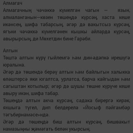
Алмагач
Алмагачның чәчәккә күмелгән чагын — язын,
алмаланганын—көзен төшеңдә күрсәң, хаста кеше
икәнсең, шифа табарсың, әгәр дә вакытсыз күрсәң,
ягъни чәчәккә күмелгәнен кышкы айларда күрсәң,
авырырсың, ди Мөхетдин бине Гарәби.
Алтын
Төштә алтын күрү гыйлемгә һәм дин-әдәпкә ирешүгә
юралына.
Әгәр дә төшендә берәү алтын һәм байлыгын халыкка
өләштерсә яки югалтса, урлатса, барча кайгыдан һәм
сагыштан котылыр; әгәр дә шушы төшне күрүче кеше
авыру икән, шифа табар.
Төшеңдә алтын акча күрсәң, садака бирергә кирәк,
яхшыга түгел, дип белдерелә «Йосыф пәйгамбәр
тәгъбирнамәсе»ндә.
Әгәр дә төшеңдә биш алтын күрсәң, бишвакыт
намазыңны җәмәгать белән укырсың.