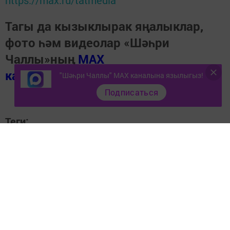
Тагы да кызыклырак яңалыклар,
фото һәм видеолар «Шәһри
Чаллы»ның
MAX
каналында
(язылыгыз).
"Шәһри Чаллы" MAX каналына язылыгыз!
Подписаться
Теги:
ИЛДӘ КӨНДӘ
Перейти на страницу новости