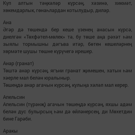
Күп алтын тәңкәләр күрсәң, хәзинә, хикмәт,
хөкемдарлык, гөнаһлардан котылудыр, диләр.
Ана
Әгәр дә төшендә бер кеше үзенең анасын күрсә,
диелгән «Төхфәтел-мөлек» тә, бу төше аңа рәхәт һәм
зыялы тормышны дәгъва итәр, бөтен кешеләрнең
хөрмәте шушы төшне күрүчегә ирешер.
Анар (гранат)
Төштә анар күрсәң, ягъни гранат җимешен, хатын һәм
хәерле мал белән юралыныр.
Төшеңдә анар агачын күрсәң, кулыңа хәләл мал керер.
Апельсин
Апельсин (түрәнҗ) агачын төшеңдә күрсәң, яхшы адәм
белән дус булырсың һәм дә өйләнерсең, ди Мөхетдин
бине Гарәби.
Аракы