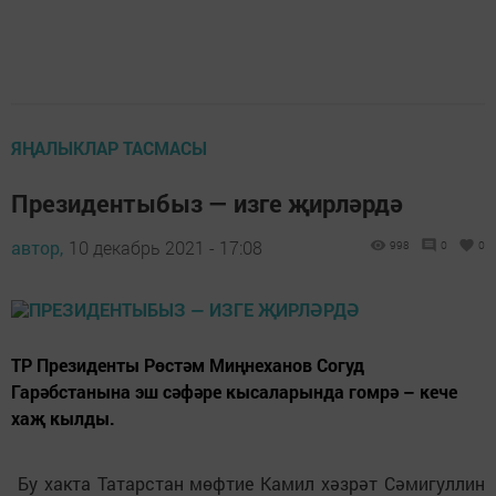
ЯҢАЛЫКЛАР ТАСМАСЫ
Президентыбыз — изге җирләрдә
автор,
10 декабрь 2021 - 17:08
998
0
0
ТР Президенты Рөстәм Миңнеханов Согуд
Гарәбстанына эш сәфәре кысаларында гомрә – кече
хаҗ кылды.
Бу хакта Татарстан мөфтие Камил хәзрәт Сәмигуллин