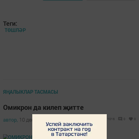
Теги:
ТӨШЛӘР
ЯҢАЛЫКЛАР ТАСМАСЫ
Омикрон да килеп җитте
автор,
10 декабрь 2021 - 17:55
1016
0
0