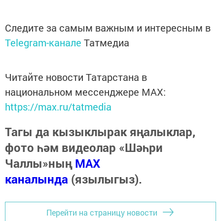
Следите за самым важным и интересным в
Telegram-канале
Татмедиа
Читайте новости Татарстана в
национальном мессенджере MАХ:
https://max.ru/tatmedia
Тагы да кызыклырак яңалыклар,
фото һәм видеолар «Шәһри
Чаллы»ның
MAX
каналында
(язылыгыз).
Перейти на страницу новости