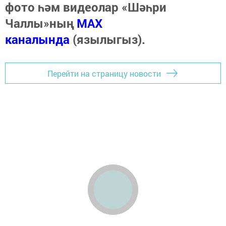
фото һәм видеолар «Шәһри
Чаллы»ның
MAX
каналында
(язылыгыз).
Перейти на страницу новости