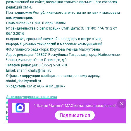
размещенной на сайте, возможна только с письменного согласия
редакций СМИ.
При поддержке Республиканского агентства по печати и массовым
коммуникациям.
Наименование СМИ: Шəhри Чаллы
№ свидетельства о регистрации СМИ, дата: ЭЛ № ФС 77-67912 от
06.12.2016
выдано Федеральной службой по надзору в сфере связи,
информационных технологий и массовых коммуникаций
ФИО главного редактора: Юсупова Резида Махмутовна
Адрес редакции: 423827, Республика Татарстан, город Набережные
Челны, бульвар Юных Ленинцев, д.9
Телефон редакции: 8 (8552) 57-01-19
Email: shahri_chally@mail.ru
О фактах коррупции сообщить по электронному адресу:
shahri_chally@mail.ru
Учредитель СМИ: АО «ТАТМЕДИА»
Антикоррупционная политика
АО «ТАТМЕДИА» использует «cookie»
для персонализации сервисов и
"Шәһри Чаллы" MAX каналына язылыгыз!
удобства пользователей сайтом.
Использование «cookie» можно отменить в настройках браузера.
Подписаться
Политика конфиденциальности