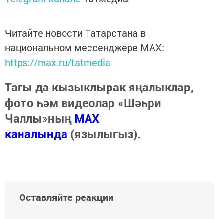
Читайте новости Татарстана в
национальном мессенджере MАХ:
https://max.ru/tatmedia
Тагы да кызыклырак яңалыклар,
фото һәм видеолар «Шәһри
Чаллы»ның
MAX
каналында
(язылыгыз).
Оставляйте реакции