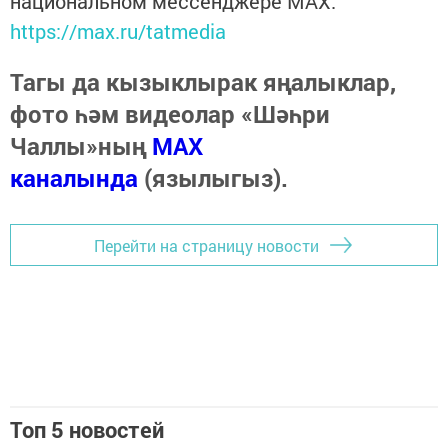
национальном мессенджере MАХ:
https://max.ru/tatmedia
Тагы да кызыклырак яңалыклар,
фото һәм видеолар «Шәһри
Чаллы»ның
MAX
каналында
(язылыгыз).
Перейти на страницу новости
Топ 5 новостей