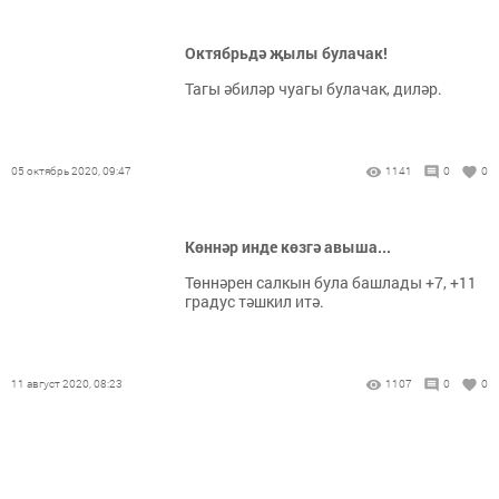
Октябрьдә җылы булачак!
Тагы әбиләр чуагы булачак, диләр.
05 октябрь 2020, 09:47
1141
0
0
Көннәр инде көзгә авыша...
Төннәрен салкын була башлады +7, +11
градус тәшкил итә.
11 август 2020, 08:23
1107
0
0