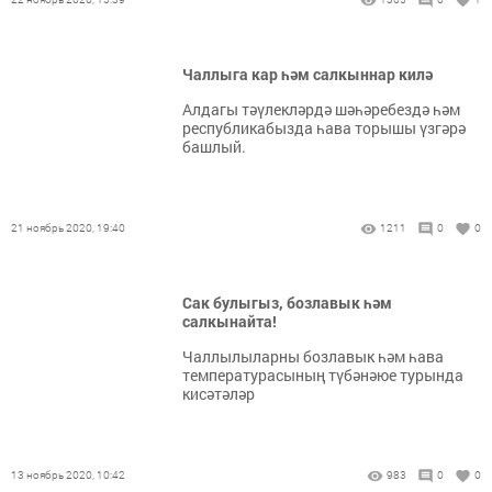
Чаллыга кар һәм салкыннар килә
Алдагы тәүлекләрдә шәһәребездә һәм
республикабызда һава торышы үзгәрә
башлый.
21 ноябрь 2020, 19:40
1211
0
0
Сак булыгыз, бозлавык һәм
салкынайта!
Чаллылыларны бозлавык һәм һава
температурасының түбәнәюе турында
кисәтәләр
13 ноябрь 2020, 10:42
983
0
0