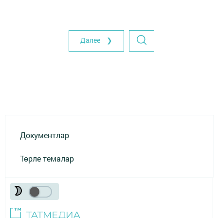
Далее ❯
Документлар
Төрле темалар