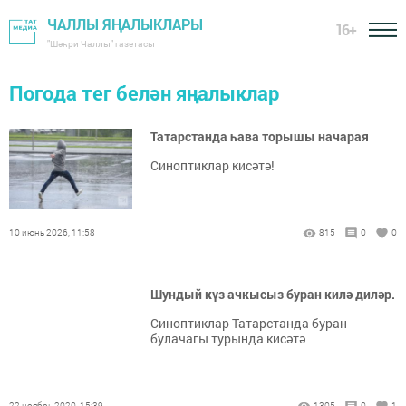
ЧАЛЛЫ ЯҢАЛЫКЛАРЫ
16+
"Шәһри Чаллы" газетасы
Погода тег белән яңалыклар
Татарстанда һава торышы начарая
Синоптиклар кисәтә!
10 июнь 2026, 11:58
815
0
0
Шундый күз ачкысыз буран килә диләр.
Синоптиклар Татарстанда буран
булачагы турында кисәтә
22 ноябрь 2020, 15:39
1305
0
1