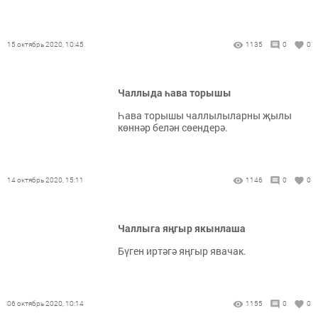
15 октябрь 2020, 10:45
1135
0
0
Чаллыда һава торышы
Һава торышы чаллылыларны җылы
көннәр белән сөендерә.
14 октябрь 2020, 15:11
1146
0
0
Чаллыга яңгыр якынлаша
Бүген иртәгә яңгыр явачак.
06 октябрь 2020, 10:14
1155
0
0