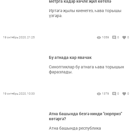
метрга кадәр көчле җил көтелә
Иртәгә җылы киенегез, һава торышы
үзгәрә.
19 октябрь 2020, 21:25
1059
0
0
Бу атнада кар явачак
Синоптиклар бу атнага һава торышын
фаразлады.
19 октябрь 2020, 10:33
1379
0
0
Атна башында безгә нинди "сюрприз"
көтәргә?
Атна башында республика