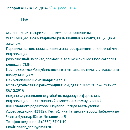
Телефон АО «ТАТМЕДИА»:
(843) 222 09 84
16+
© 2011 - 2026. Шәһри Чаллы. Все права защищены.
© ТАТМЕДИА. Все материалы, размещенные на сайте, защищены
законом.
Перепечатка, воспроизведение и распространение в любом объеме
информации,
размещенной на сайте, возможна только с письменного согласия
редакций СМИ.
При поддержке Республиканского агентства по печати и массовым
коммуникациям.
Наименование СМИ: Шəhри Чаллы
№ свидетельства о регистрации СМИ, дата: ЭЛ № ФС 77-67912 от
06.12.2016
выдано Федеральной службой по надзору в сфере связи,
информационных технологий и массовых коммуникаций
ФИО главного редактора: Юсупова Резида Махмутовна
Адрес редакции: 423827, Республика Татарстан, город Набережные
Челны, бульвар Юных Ленинцев, д.9
Телефон редакции: 8 (8552) 57-01-19
Email: shahri_chally@mail.ru