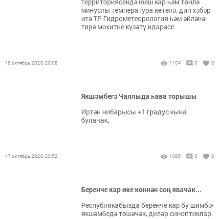
территориясендә юеш кар һәм төнлә
минуслы температура көтелә, дип хәбәр
итә ТР Гидрометеорология һәм әйләнә-
тирә мохитне күзәтү идарәсе.
18 октябрь 2020, 20:08
1104
0
0
Якшәмбегә Чаллыда һава торышы
Иртән нибарысы +1 градус кына
булачак.
17 октябрь 2020, 20:52
1085
0
0
Беренче кар ике көннән соң явачак...
Республикабызда беренче кар бу шимбә-
якшәмбедә төшәчәк, диләр синоптиклар.