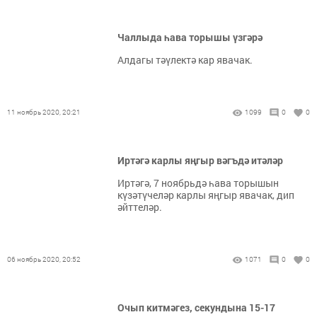
Чаллыда һава торышы үзгәрә
Алдагы тәүлектә кар явачак.
11 ноябрь 2020, 20:21
1099
0
0
Иртәгә карлы яңгыр вәгъдә итәләр
Иртәгә, 7 ноябрьдә һава торышын
күзәтүчеләр карлы яңгыр явачак, дип
әйттеләр.
06 ноябрь 2020, 20:52
1071
0
0
Очып китмәгез, секундына 15-17