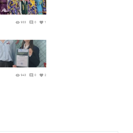
933
0
1
943
0
2