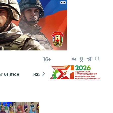
16+
" бәйгесе
Иҗат
Реклама
Онлайн язы