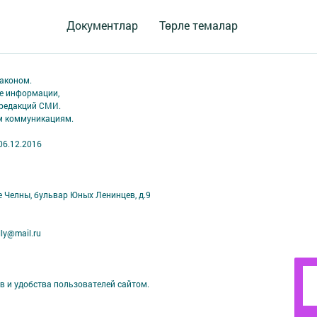
Документлар
Төрле темалар
аконом.
ме информации,
 редакций СМИ.
ым коммуникациям.
06.12.2016
е Челны, бульвар Юных Ленинцев, д.9
ly@mail.ru
в и удобства пользователей сайтом.