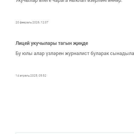
20 февраль 2026, 12:37
Лицей укучылары тагын җиңде
Бу юлы алар үзләрен журналист буларак сынадыла
14 апрель 2025, 05:52