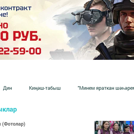
Дин
Киңәш-табыш
"Минем яраткан шәһәрем
ыклар
ы (Фотолар)