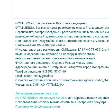
© 2011 - 2026. Шәһри Чаллы. Все права защищены.
© ТАТМЕДИА. Все материалы, размещенные на сайте, защищены з
Перепечатка, воспроизведение и распространение в любом объе
размещенной на сайте, возможна только с письменного согласия
При поддержке Республиканского агентства по печати и массов
Наименование СМИ: Шəhри Чаллы
№ свидетельства о регистрации СМИ, дата: ЭЛ № ФС 77-67912 от 
выдано Федеральной службой по надзору в сфере связи,
информационных технологий и массовых коммуникаций
ФИО главного редактора: Юсупова Резида Махмутовна
Адрес редакции: 423827, Республика Татарстан, город Набережны
Телефон редакции: 8 (8552) 57-01-19
Email: shahri_chally@mail.ru
О фактах коррупции сообщить по электронному адресу: shahri_chal
Учредитель СМИ: АО «ТАТМЕДИА»
Антикоррупционная политика
АО «ТАТМЕДИА» использует «cookie»
для персонализации сервисо
Использование «cookie» можно отменить в настройках браузера.
Политика конфиденциальности