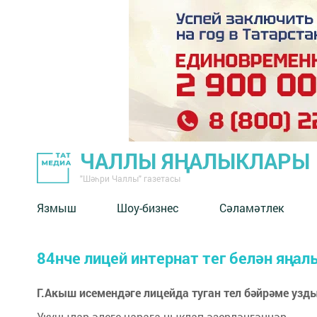
ЧАЛЛЫ ЯҢАЛЫКЛАРЫ
"Шәһри Чаллы" газетасы
Язмыш
Шоу-бизнес
Сәламәтлек
84нче лицей интернат тег белән яңал
Г.Акыш исемендәге лицейда туган тел бәйрәме узд
Укучылар әлеге чарага ныклап әзерләнгәннәр.