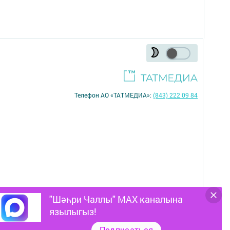
Телефон АО «ТАТМЕДИА»:
(843) 222 09 84
"Шәһри Чаллы" MAX каналына
16+
язылыгыз!
Подписаться