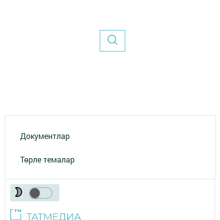
Документлар
Төрле темалар