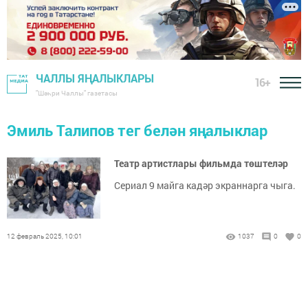
ЧАЛЛЫ ЯҢАЛЫКЛАРЫ
16+
"Шәһри Чаллы" газетасы
Эмиль Талипов тег белән яңалыклар
Театр артистлары фильмда төштеләр
Сериал 9 майга кадәр экраннарга чыга.
12 февраль 2025, 10:01
1037
0
0