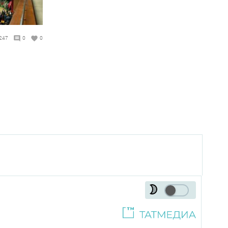
247
0
0