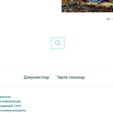
1
Документлар
Төрле темалар
аконом.
ме информации,
 редакций СМИ.
ым коммуникациям.