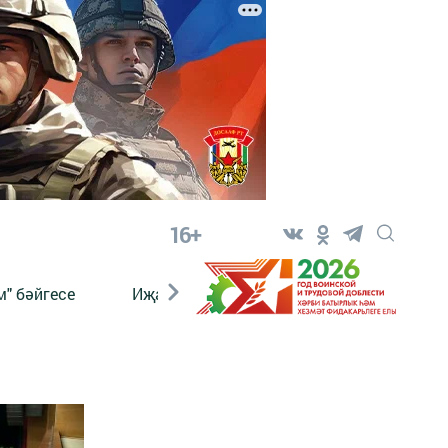
16+
" бәйгесе
Иҗат
Реклама
Онлайн язы