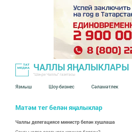
ЧАЛЛЫ ЯҢАЛЫКЛАРЫ
"Шәһри Чаллы" газетасы
Язмыш
Шоу-бизнес
Сәламәтлек
Матәм тег белән яңалыклар
Чаллы делегациясе министр белән хушлаша
Соңгы юлга озатырга кемнәр барган?