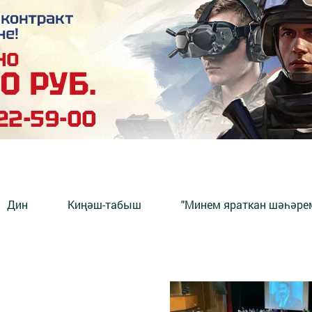
Дин
Киңәш-табыш
"Минем яраткан шәһәрем