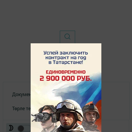
Документлар
Төрле темалар