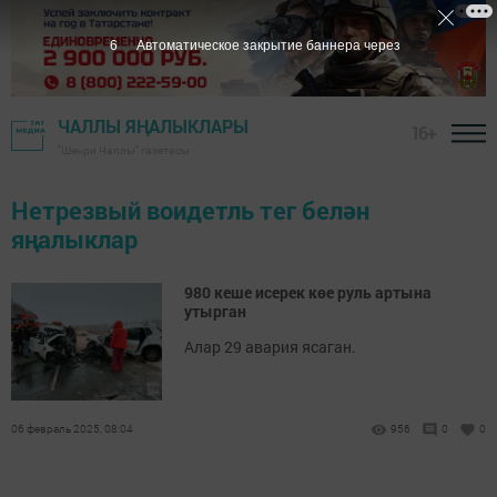
6
Автоматическое закрытие баннера через
ЧАЛЛЫ ЯҢАЛЫКЛАРЫ
16+
"Шәһри Чаллы" газетасы
Нетрезвый воидетль тег белән
яңалыклар
980 кеше исерек көе руль артына
утырган
Алар 29 авария ясаган.
06 февраль 2025, 08:04
956
0
0