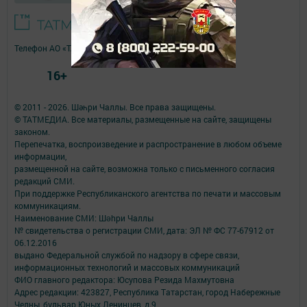
Телефон АО «ТАТМЕДИА»:
(843) 222 09 84
16+
© 2011 - 2026. Шәһри Чаллы. Все права защищены.
© ТАТМЕДИА. Все материалы, размещенные на сайте, защищены
законом.
Перепечатка, воспроизведение и распространение в любом объеме
информации,
размещенной на сайте, возможна только с письменного согласия
редакций СМИ.
При поддержке Республиканского агентства по печати и массовым
коммуникациям.
Наименование СМИ: Шəhри Чаллы
№ свидетельства о регистрации СМИ, дата: ЭЛ № ФС 77-67912 от
06.12.2016
выдано Федеральной службой по надзору в сфере связи,
информационных технологий и массовых коммуникаций
ФИО главного редактора: Юсупова Резида Махмутовна
Адрес редакции: 423827, Республика Татарстан, город Набережные
Челны, бульвар Юных Ленинцев, д.9