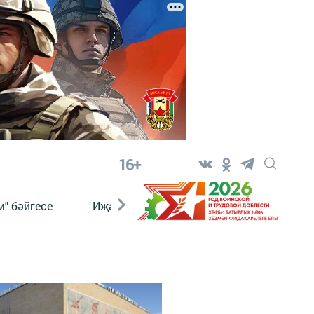
16+
" бәйгесе
Иҗат
Реклама
Онлайн язы