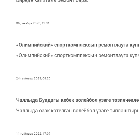
06 декабрь 2023, 12:31
«Олимпийский» спорткомплексын ремонтлауга күп
«Олимпийский» спорткомплексын ремонтлауга күпм
24 гыйнвар 2023, 09:25
Чаллыда Буадагы кебек волейбол үзәге төзиячәклә
Чаллыда озак көтелгән волейбол үзәге типлаштыры
11 гыйнвар 2022, 17:07