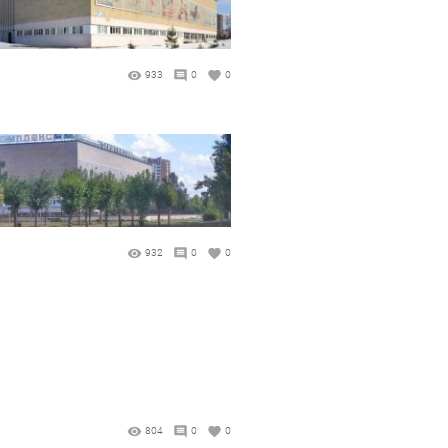
933
0
0
932
0
0
804
0
0