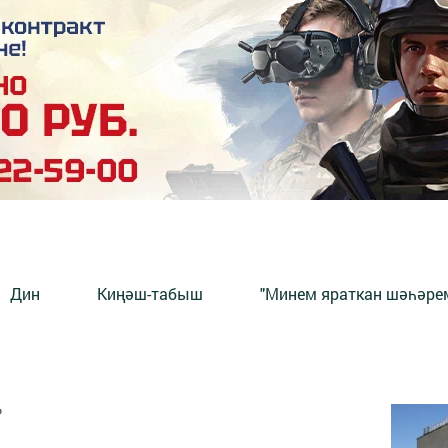
Дин
Киңәш-табыш
"Минем яраткан шәһәрем
?