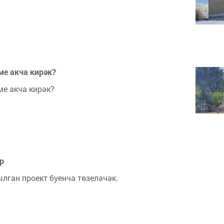
ме акча кирәк?
е акча кирәк?
р
лган проект буенча төзеләчәк.