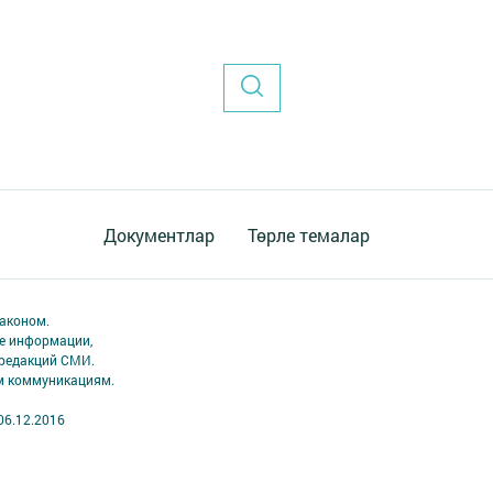
Документлар
Төрле темалар
аконом.
ме информации,
 редакций СМИ.
ым коммуникациям.
06.12.2016