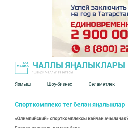
ЧАЛЛЫ ЯҢАЛЫКЛАРЫ
"Шәһри Чаллы" газетасы
Язмыш
Шоу-бизнес
Сәламәтлек
Спорткомплекс тег белән яңалыклар
«Олимпийский» спорткомплексы кайчан ачылачак
Биредә капиталь ремонт бара.