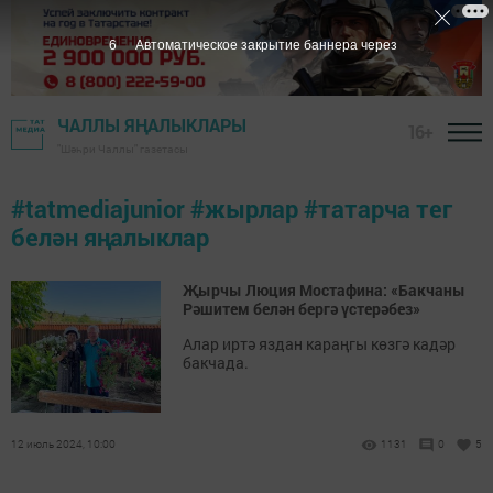
6
Автоматическое закрытие баннера через
ЧАЛЛЫ ЯҢАЛЫКЛАРЫ
16+
"Шәһри Чаллы" газетасы
#tatmediajunior #жырлар #татарча тег
белән яңалыклар
Җырчы Люция Мостафина: «Бакчаны
Рәшитем белән бергә үстерәбез»
Алар иртә яздан караңгы көзгә кадәр
бакчада.
12 июль 2024, 10:00
1131
0
5