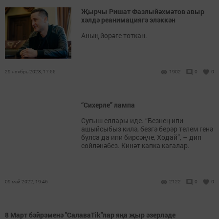
Җырчы Ришат Фазлыйәхмәтов авыр
хәлдә реанимациягә эләккән
Аның йөрәге тоткан.
29 ноябрь 2023, 17:55
1902
0
0
“Сихерле” лампа
Сугыш еллары иде. “Безнең ипи
ашыйсыбыз килә, безгә берәр телем генә
булса да ипи бирсәңче, Ходай”, – дип
сөйләнәбез. Кинәт капка кагалар.
09 май 2022, 19:46
2122
0
0
8 Март бәйрәменә "СалаваТik"лар яңа җыр әзерләде