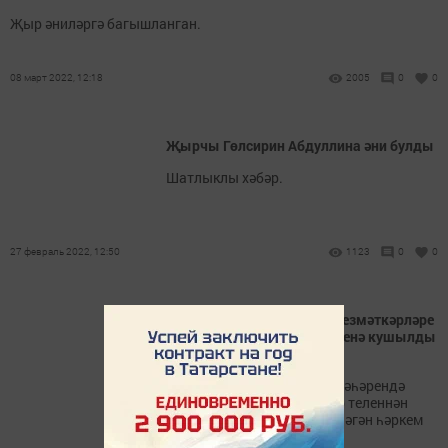
Җыр әниләргә багышланган.
08 март 2022, 12:18
2005
0
0
Җырчы Гөлсирин Абдуллина әни булды
Шатлыклы хәбәр.
27 февраль 2022, 12:50
1123
0
0
"Шәһри Чаллы" газетасы хезмәткәрләре
«Татарча диктант» акциясенә кушылды
(+фоторепортаж)
10 сентябрьдә Яр Чаллы шәһәрендә
«Татарча диктант» – татар теленнән
диктант узды. Акциядә теләгән һәркем
катнаша алды.