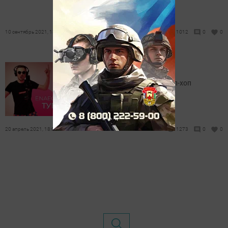
10 сентябрь 2021, 13:19
1012
0
0
Enaecash - Туган тел
Габдулла Тукай шигыре хип-хоп
стилендә
20 апрель 2021, 18:00
1273
0
0