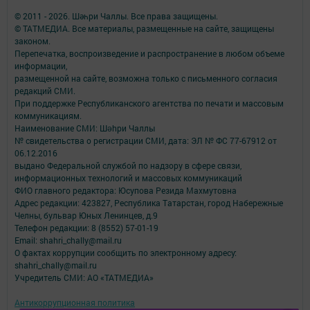
© 2011 - 2026. Шәһри Чаллы. Все права защищены.
© ТАТМЕДИА. Все материалы, размещенные на сайте, защищены
законом.
Перепечатка, воспроизведение и распространение в любом объеме
информации,
размещенной на сайте, возможна только с письменного согласия
редакций СМИ.
При поддержке Республиканского агентства по печати и массовым
коммуникациям.
Наименование СМИ: Шəhри Чаллы
№ свидетельства о регистрации СМИ, дата: ЭЛ № ФС 77-67912 от
06.12.2016
выдано Федеральной службой по надзору в сфере связи,
информационных технологий и массовых коммуникаций
ФИО главного редактора: Юсупова Резида Махмутовна
Адрес редакции: 423827, Республика Татарстан, город Набережные
Челны, бульвар Юных Ленинцев, д.9
Телефон редакции: 8 (8552) 57-01-19
Email: shahri_chally@mail.ru
О фактах коррупции сообщить по электронному адресу:
shahri_chally@mail.ru
Учредитель СМИ: АО «ТАТМЕДИА»
Антикоррупционная политика