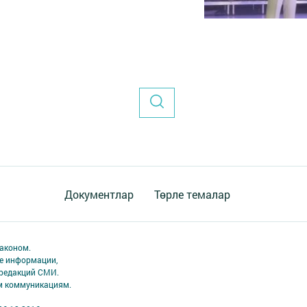
Документлар
Төрле темалар
аконом.
ме информации,
 редакций СМИ.
ым коммуникациям.