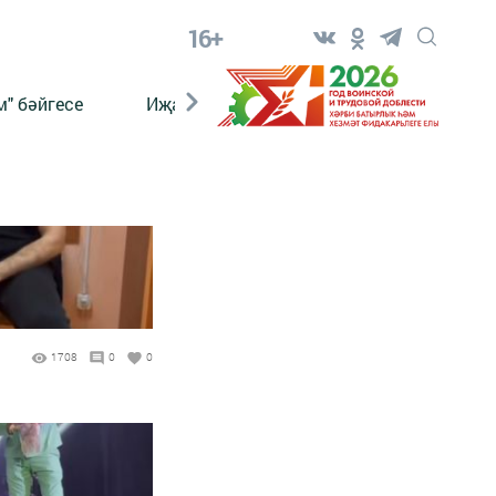
16+
" бәйгесе
Иҗат
Реклама
Онлайн язы
1708
0
0