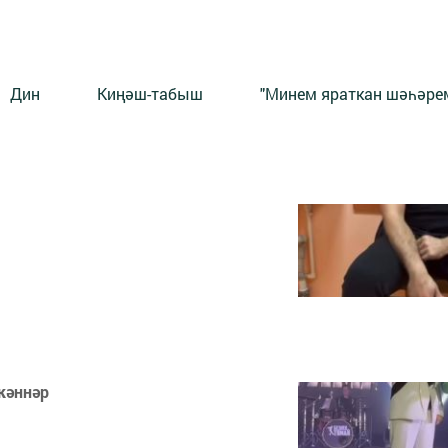
Дин
Киңәш-табыш
"Минем яраткан шәһәрем
кәннәр