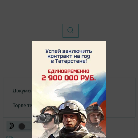
Документлар
Төрле темалар