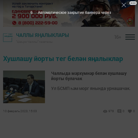
6
Автоматическое закрытие баннера через
ЧАЛЛЫ ЯҢАЛЫКЛАРЫ
16+
"Шәһри Чаллы" газетасы
Хушлашу йорты тег белән яңалыклар
Чаллыда мәрхүмнәр белән хушлашу
йорты булачак
Ул БСМП һәм морг янында урнашачак.
10 февраль 2023, 15:03
978
0
0