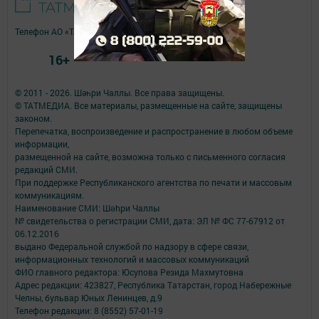
Телефон АО «ТАТМЕДИА»:
(843) 222 09 84
16+
© 2011 - 2026. Шәһри Чаллы. Все права защищены.
© ТАТМЕДИА. Все материалы, размещенные на сайте, защищены
законом.
Перепечатка, воспроизведение и распространение в любом объеме
информации,
размещенной на сайте, возможна только с письменного согласия
редакций СМИ.
При поддержке Республиканского агентства по печати и массовым
коммуникациям.
Наименование СМИ: Шəhри Чаллы
№ свидетельства о регистрации СМИ, дата: ЭЛ № ФС 77-67912 от
06.12.2016
выдано Федеральной службой по надзору в сфере связи,
информационных технологий и массовых коммуникаций
ФИО главного редактора: Юсупова Резида Махмутовна
Адрес редакции: 423827, Республика Татарстан, город Набережные
Челны, бульвар Юных Ленинцев, д.9
Телефон редакции: 8 (8552) 57-01-19