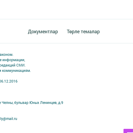
Документлар
Төрле темалар
аконом.
ме информации,
 редакций СМИ.
ым коммуникациям.
06.12.2016
е Челны, бульвар Юных Ленинцев, д.9
ly@mail.ru