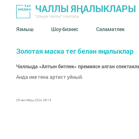
ЧАЛЛЫ ЯҢАЛЫКЛАРЫ
"Шәһри Чаллы" газетасы
Язмыш
Шоу-бизнес
Сәламәтлек
Золотая маска тег белән яңалыклар
Чаллыда «Алтын битлек» премиясе алган спектакль
Анда ике генә артист уйный.
25 сентябрь 2024, 08:15