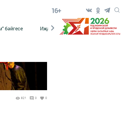
16+
" бәйгесе
Иҗат
Реклама
Онлайн язы
821
0
0