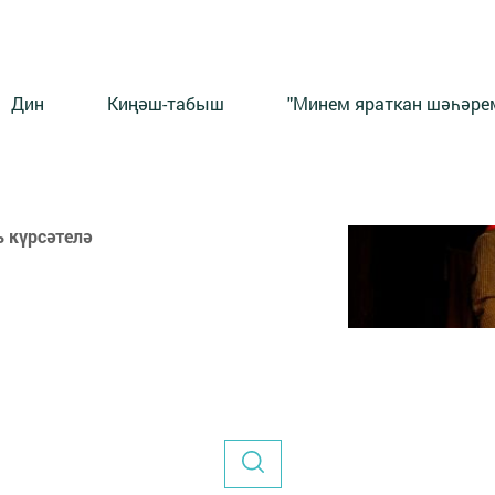
Дин
Киңәш-табыш
"Минем яраткан шәһәрем
 күрсәтелә