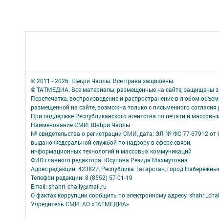
© 2011 - 2026. Шәһри Чаллы. Все права защищены.
© ТАТМЕДИА. Все материалы, размещенные на сайте, защищены з
Перепечатка, воспроизведение и распространение в любом объе
размещенной на сайте, возможна только с письменного согласия
При поддержке Республиканского агентства по печати и массов
Наименование СМИ: Шəhри Чаллы
№ свидетельства о регистрации СМИ, дата: ЭЛ № ФС 77-67912 от 
выдано Федеральной службой по надзору в сфере связи,
информационных технологий и массовых коммуникаций
ФИО главного редактора: Юсупова Резида Махмутовна
Адрес редакции: 423827, Республика Татарстан, город Набережны
Телефон редакции: 8 (8552) 57-01-19
Email: shahri_chally@mail.ru
О фактах коррупции сообщить по электронному адресу: shahri_chal
Учредитель СМИ: АО «ТАТМЕДИА»