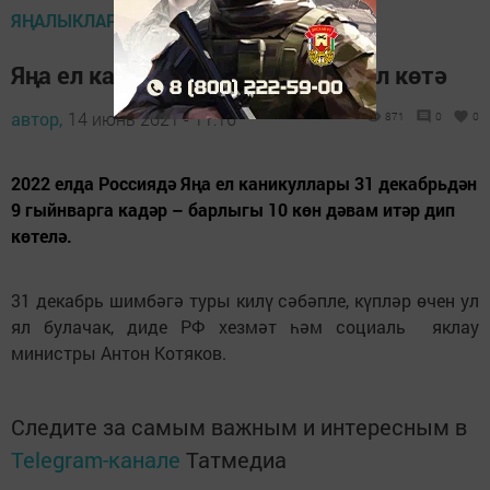
ЯҢАЛЫКЛАР ТАСМАСЫ
Яңа ел каникулларында 10 көн ял көтә
автор,
14 июнь 2021 - 11:16
871
0
0
2022 елда Россиядә Яңа ел каникуллары 31 декабрьдән
9 гыйнварга кадәр – барлыгы 10 көн дәвам итәр дип
көтелә.
31 декабрь шимбәгә туры килү сәбәпле, күпләр өчен ул
ял булачак, диде РФ хезмәт һәм социаль яклау
министры Антон Котяков.
Следите за самым важным и интересным в
Telegram-канале
Татмедиа