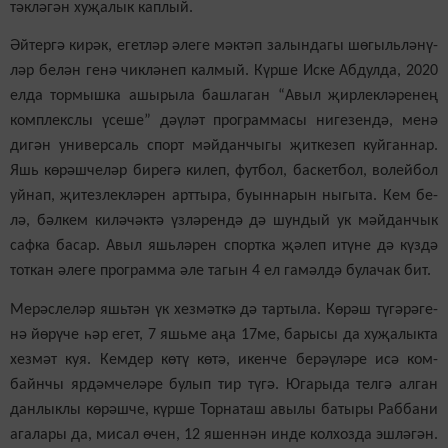
тәк­лә­гән ху­җа­лык кап­лый.
Әй­тер­гә ки­рәк, егет­ләр әле­ге мәк­тәп за­лын­да­гы шө­гыль­лә­нү­
ләр бе­лән ге­нә чик­лә­неп кал­мый. Күр­ше Ис­ке Аб­дул­да, 2020
ел­да тор­мыш­ка ашы­ры­ла баш­ла­ган “Авыл җир­лек­лә­ре­нең
ком­п­лекс­лы үсе­ше” дә­ү­ләт прог­рам­ма­сы ни­ге­зен­дә, ме­нә
ди­гән уни­вер­саль спорт мәй­дан­чы­гы җит­ке­зеп куй­ган­нар.
Яшь кө­рәш­че­ләр би­ре­гә ки­леп, фут­бол, бас­кет­бол, во­лей­бол
уй­нап, җи­тез­лек­лә­рен арт­ты­ра, бу­ын­на­рын ны­гы­та. Кем бе­
лә, бәл­кем ки­лә­чәк­тә үз­лә­рен­дә дә шун­дый ук мәй­дан­чык
саф­ка ба­сар. Авыл яшь­лә­рен спорт­ка җә­леп итү­не дә күз­дә
тот­кан әле­ге прог­рам­ма әле та­гын 4 ел га­мәл­дә бу­ла­чак бит.
Ме­рәс­ле­ләр яшь­тән үк хез­мәт­кә дә тар­ты­ла. Кө­рәш тү­гә­рә­ге­
нә йө­рү­че һәр егет, 7 яшь­ме аңа 17ме, ба­ры­сы да ху­җа­лык­та
хез­мәт куя. Кем­дер кө­тү кө­тә, икен­че бе­рә­ү­лә­ре исә ком­
байн­чы яр­дәм­че­лә­ре бу­лып тир тү­гә. Юга­ры­да тел­гә ал­ган
дан­лык­лы кө­рәш­че, күр­ше Тор­на­таш авы­лы ба­ты­ры Раб­ба­ни
ага­ла­ры да, ми­сал өчен, 12 яшен­нән ин­де кол­хоз­да эш­лә­гән.