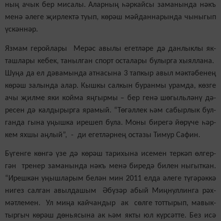
ның ачык бер ми­са­лы. Алар­ның һәр­кай­сы за­ма­нын­да нәкъ
ме­нә әле­ге җир­лек­тә ту­ып, кө­рәш мәй­дан­на­рын­да чы­ны­гып
үс­кән­нәр.
Яз­мам ге­рой­ла­ры Ме­рәс авы­лы егет­лә­ре дә дан­лык­лы як­
таш­ла­ры ке­бек, та­ныл­ган спорт ос­та­ла­ры бу­лыр­га хы­ял­ла­на.
Шу­ңа да ел дә­ва­мын­да ат­на­сы­на 3 тап­кыр авыл мәк­тә­бе­нең
кө­рәш за­лын­да алар. Кыш­кы сал­кын бу­ран­мы урам­да, көз­ге
ачы җил­ме яки кой­ма яң­гыр­мы – бер ге­нә шө­гыль­лә­нү дә­
ре­сен дә кал­ды­рыр­га яра­мый. “Тө­гәл­лек һәм са­быр­лык бул­
ган­да гы­на уңыш­ка ире­шеп бу­ла. Мо­ны би­ре­гә йө­рү­че һәр­
кем ях­шы аң­лый”, - ди егет­ләр­нең ос­та­зы Ти­мур Са­фин.
Бү­ген­ге көн­гә үзе дә кө­рәш та­ри­хы­на исе­мен тер­кәп өл­гер­
гән тре­нер за­ма­нын­да нәкъ ме­нә би­ре­дә би­лен ны­гыт­кан.
“Иреш­кән уңыш­ла­рым бе­лән мин 2011 ел­да әле­ге тү­гә­рәк­кә
ни­гез сал­ган авыл­да­шым Әбү­зәр абый Миң­нул­лин­га рәх­
мәт­ле­мен. Ул ми­ңа кай­чан­дыр ак сөл­ге тот­ты­рып, ма­вык­
тыр­гыч кө­рәш дөнь­я­сы­на ак һәм як­ты юл күр­сәт­те. Без исә