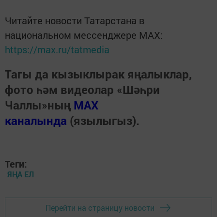
Читайте новости Татарстана в
национальном мессенджере MАХ:
https://max.ru/tatmedia
Тагы да кызыклырак яңалыклар,
фото һәм видеолар «Шәһри
Чаллы»ның
MAX
каналында
(язылыгыз).
Теги:
ЯҢА ЕЛ
Перейти на страницу новости