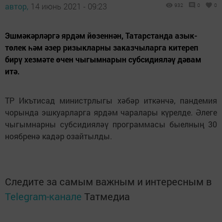
автор,
14 июнь 2021 - 09:23
932
0
0
Эшмәкәрләргә ярдәм йөзеннән, Татарстанда азык-
төлек һәм әзер ризыкларны заказчыларга китереп
бирү хезмәте өчен чыгымнарын субсидияләү дәвам
итә.
ТР Икътисад министрлыгы хәбәр иткәнчә, пандемия
чорында эшкуарларга ярдәм чаралары күрелде. Әлеге
чыгымнарны субсидияләү программасы быелның 30
ноябренә кадәр озайтылды.
Следите за самым важным и интересным в
Telegram-канале
Татмедиа