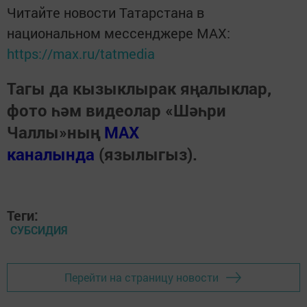
Читайте новости Татарстана в
национальном мессенджере MАХ:
https://max.ru/tatmedia
Тагы да кызыклырак яңалыклар,
фото һәм видеолар «Шәһри
Чаллы»ның
MAX
каналында
(язылыгыз).
Теги:
СУБСИДИЯ
Перейти на страницу новости