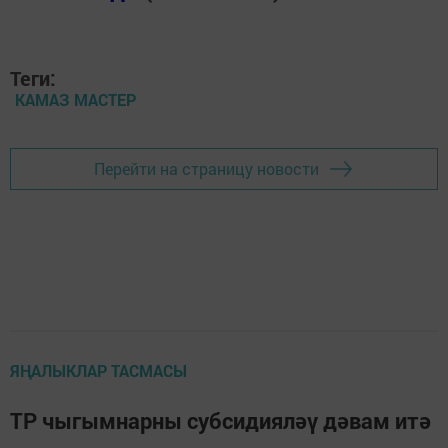
Теги:
КАМАЗ МАСТЕР
Перейти на страницу новости
ЯҢАЛЫКЛАР ТАСМАСЫ
ТР чыгымнарны субсидияләү дәвам итә