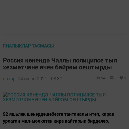
ЯҢАЛЫКЛАР ТАСМАСЫ
Россия көнендә Чаллы полициясе тыл
хезмәтчәне өчен бәйрәм оештырды
автор,
14 июнь 2021 - 08:30
940
0
0
92 яшьлек шәһәрдәшебезгә тантаналы итеп, карак
урлаган мал-мөлкәтен кире кайтарып бирделәр.