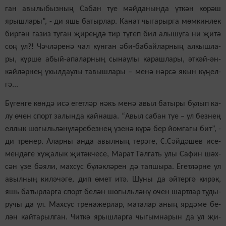
ган авы­лы­быз­ның Са­бан туе мәй­да­нын­да үт­кән кө­рәш
ярыш­ла­ры”, - ди яшь ба­тыр­лар. Ка­нат чы­га­рыр­га мөм­кин­лек
бир­гән га­зиз ту­ган җи­рең­дә тир тү­геп бил алы­шу­га ни җи­тә
соң ул?! Чәч­лә­ре­нә чал кун­ган әби-ба­бай­лар­ның ал­кыш­ла­
ры, күр­ше абый-апа­лар­ның сы­нау­лы ка­раш­ла­ры, әт­кәй-ән­
кәй­ләр­нең ухыл­дау­лы та­выш­ла­ры – ме­нә нәр­сә якын кү­ңел­
гә...
Бү­ген­ге көн­дә исә егет­ләр нәкъ ме­нә авыл ба­ты­ры бу­лып ка­
лу өчен спорт за­лын­да кай­на­ша. “Авыл са­бан туе – ул без­нең
ел­лык шө­гыль­лә­нү­лә­ре­без­нең үзе­нә кү­рә бер йом­га­гы бит”, -
ди тре­нер. Алар­ны ан­да авыл­ның те­рә­ге, С.Сәй­дә­шев исе­
мен­дә­ге ху­җа­лык җи­тәк­че­се, Ма­рат Тәл­гать улы Са­фин шәх­
сән үзе бә­я­ли, мах­сус бү­ләк­лә­рен дә тап­шы­ра. Егет­ләр­не ул
авыл­ның ки­лә­чә­ге, дип өмет итә. Шу­ны да әй­тер­гә ки­рәк,
яшь ба­тыр­лар­га спорт бе­лән шө­гыль­лә­нү өчен шарт­лар ту­ды­
ру­чы да ул. Мах­сус тре­на­жер­лар, ма­та­лар аның яр­дә­ме бе­
лән кай­та­рыл­ган. Чит­кә ярыш­лар­га чы­гым­на­рын да ул җи­