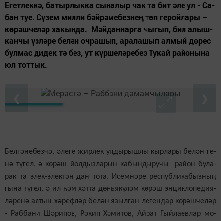
Егет­лек­кә, ба­тыр­лык­ка сы­на­лыр чак та бит әле ул - Са­
бан туе. Сү­зем мил­ли бәй­рә­ме­без­нең төп ге­рой­ла­ры –
кө­рәш­че­ләр ха­кын­да. Мәй­дан­нар­га чы­гып, бил алыш­
кан­чы үз­лә­ре бе­лән оч­ра­шып, ара­ла­шып ал­мый дө­рес
бул­мас ди­дек тә без, ут күр­ше­лә­ре­без Ту­кай ра­йо­ны­на
юл тот­тык.
❮
❯
Бел­гә­не­без­чә, әле­ге җир­лек уң­ды­рыш­лы кыр­ла­ры бе­лән ге­
нә тү­гел, ә кө­рәш йол­дыз­ла­рын ка­бын­ды­ру­чы ра­йон бу­ла­
рак та элек-элек­тән дан то­та. Исем­нә­ре рес­пуб­ли­ка­быз­ның
гы­на тү­гел, ә ил һәм хәт­та дөнь­я­кү­ләм кө­рәш эн­цик­ло­пе­ди­я­
лә­ре­нә ал­тын хә­реф­ләр бе­лән языл­ган ле­ген­дар кө­рәш­че­ләр
- Раб­ба­ни Шә­ри­пов, Рә­кип Хә­ми­тов, Ай­рат Гый­ла­ев­лар мо­