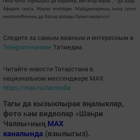
ге­нә тү­гел, тор­мыш­та да ха­рак­тер, көч-егәр ки­рәк”, - ди алар.
Афә­рин сез­гә, Ме­рәс егет­лә­ре. Мәй­дан­нар­ның гы­на тү­гел,
мил­лә­те­без­нең дә ба­тыр ул­ла­ры бу­лып ка­лы­гыз!
Следите за самым важным и интересным в
Telegram-канале
Татмедиа
Читайте новости Татарстана в
национальном мессенджере MАХ:
https://max.ru/tatmedia
Тагы да кызыклырак яңалыклар,
фото һәм видеолар «Шәһри
Чаллы»ның
MAX
каналында
(язылыгыз).