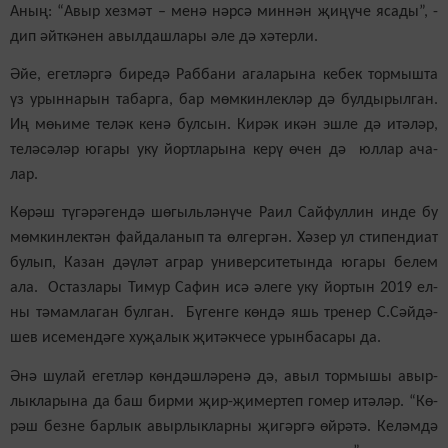
Аның: “Авыр хез­мәт – ме­нә нәр­сә мин­нән җи­ңү­че яса­ды”, -
дип әйт­кә­нен авыл­даш­ла­ры әле дә хә­тер­ли.
Әйе, егет­ләр­гә би­ре­дә Раб­ба­ни ага­ла­ры­на ке­бек тор­мыш­та
үз урын­на­рын та­бар­га, бар мөм­кин­лек­ләр дә бул­ды­рыл­ган.
Иң мө­һи­ме те­ләк ке­нә бул­сын. Ки­рәк икән эш­ле дә итә­ләр,
те­лә­сә­ләр юга­ры уку йорт­ла­ры­на ке­рү өчен дә юл­лар ача­
лар.
Кө­рәш тү­гә­рә­ген­дә шө­гыль­лә­нү­че Ра­ил Сай­фул­лин ин­де бу
мөм­кин­лек­тән фай­да­ла­нып та өл­гер­гән. Хә­зер ул сти­пен­ди­ат
бу­лып, Ка­зан дә­ү­ләт аг­рар уни­вер­си­те­тын­да юга­ры бе­лем
ала. Ос­таз­ла­ры Ти­мур Са­фин исә әле­ге уку йор­тын 2019 ел­
ны тә­мам­ла­ган бул­ган. Бү­ген­ге көн­дә яшь тре­нер С.Сәй­дә­
шев исе­мен­дә­ге ху­җа­лык җи­тәк­че­се урын­ба­са­ры да.
Әнә шу­лай егет­ләр көн­дәш­лә­ре­нә дә, авыл тор­мы­шы авыр­
лык­ла­ры­на да баш бир­ми җир-җи­мер­теп го­мер итә­ләр. “Кө­
рәш без­не бар­лык авыр­лык­лар­ны җи­гәр­гә өй­рә­тә. Ке­ләм­дә