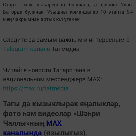
Старт Омск шәһәреннән башлана, ә финиш Улан-
Баторда булачак. Узышчы командалар 10 этапта 5,4
мең чакрымнан артык юл үтәчәк.
Следите за самым важным и интересным в
Telegram-канале
Татмедиа
Читайте новости Татарстана в
национальном мессенджере MАХ:
https://max.ru/tatmedia
Тагы да кызыклырак яңалыклар,
фото һәм видеолар «Шәһри
Чаллы»ның
MAX
каналында
(язылыгыз).