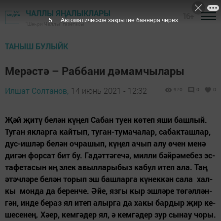
ЧАЛЛЫ ЯҢАЛЫКЛАРЫ
16+
4
Автоматическое закрытие баннера через
"Шәһри Чаллы" газетасы
ТАНЫШ БУЛЫЙК
Мерәстә – Раббани дәмамчылары
Илшат Солтанов,
14 июнь 2021 - 12:32
970
0
0
Җәй җи­тү бе­лән кү­ңел Са­бан ту­ен кө­теп яши баш­лый.
Ту­ган як­лар­га кай­тып, ту­ган-ту­ма­ча­лар, са­бак­таш­лар,
дус-иш­ләр бе­лән оч­ра­шып, кү­ңел ачып алу өчен ме­нә
ди­гән фор­сат бит бу. Га­дәт­тә­ге­чә, мил­ли бәй­рә­ме­без эс­
та­фе­та­сын иң элек авыл­ла­ры­быз ка­бул итеп ала. Таң
әтәч­лә­ре бе­лән то­рып эш баш­лар­га кү­нек­кән са­ла хал­
кы мон­да да бе­рен­че. Әйе, яз­гы кыр эш­лә­ре тө­гәл­лән­
гән, ин­де бе­раз ял итеп алыр­га да ха­кы бар­дыр җир ке­
ше­се­нең. Хә­ер, кем­гә­дер ял, ә кем­гә­дер зур сы­нау чо­ры.