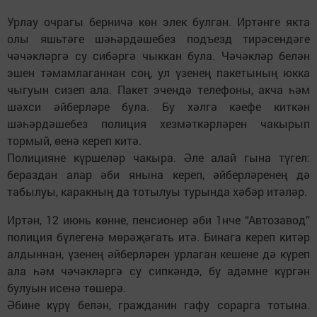
Урлау очрагы берничә көн элек булган. Иртәнге якта
олы яшьтәге шәһәрдәшебез подъезд тирәсендәге
чәчәкләргә су сибәргә чыккан була. Чәчәкләр белән
эшен тәмамлаганнан соң, ул үзенең пакетының юкка
чыгуын сизеп ала. Пакет эчендә телефоны, акча һәм
шәхси әйберләре була. Бу хәлгә кәефе киткән
шәһәрдәшебез полиция хезмәткәрләрен чакырып
тормый, өенә кереп китә.
Полицияне күршеләр чакыра. Әле алай гына түгел:
бераздан алар әби янына кереп, әйберләренең дә
табылуы, каракның да тотылуы турында хәбәр итәләр.
Иртән, 12 июнь көнне, пенсионер әби 1нче “Автозавод”
полиция бүлегенә мөрәҗәгать итә. Бинага кереп китәр
алдыннан, үзенең әйберләрен урлаган кешене дә күреп
ала һәм чәчәкләргә су сипкәндә, бу адәмне күргән
булуын исенә төшерә.
Әбине күрү белән, гражданин гафу сорарга тотына.