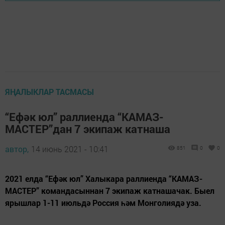
ЯҢАЛЫКЛАР ТАСМАСЫ
“Ефәк юл” раллиенда “КАМАЗ-
МАСТЕР”дан 7 экипаж катнаша
автор,
14 июнь 2021 - 10:41
851
0
0
2021 елда “Ефәк юл” Халыкара раллиенда “КАМАЗ-
МАСТЕР” командасыннан 7 экипаж катнашачак. Быел
ярышлар 1-11 июльдә Россия һәм Монголиядә уза.