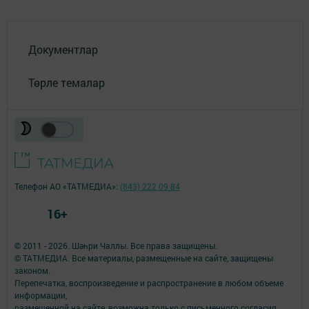
Документлар
Төрле темалар
Телефон АО «ТАТМЕДИА»:
(843) 222 09 84
16+
© 2011 - 2026. Шәһри Чаллы. Все права защищены.
© ТАТМЕДИА. Все материалы, размещенные на сайте, защищены
законом.
Перепечатка, воспроизведение и распространение в любом объеме
информации,
размещенной на сайте, возможна только с письменного согласия