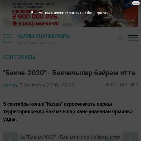
5
Автоматическое закрытие баннера через
ЧАЛЛЫ ЯҢАЛЫКЛАРЫ
16+
"Шәһри Чаллы" газетасы
КӨН ТЕМАСЫ
"Бакча-2020" - Бакчачылар бәйрәм итте
автор,
5 сентябрь 2020 - 20:38
994
0
0
5 сентябрь көнне "Казан" агросәнәгать паркы
территориясендә Бакчачылар көне уңаеннан ярминкә
узды.
❮
❯