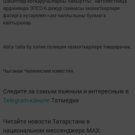
Шаһитлар коткаручыларны чакыртты. Автолестница
ярдәмендә ЗПСО-6 дежур сменасы хезмәткәрләре
фатирга күтәрелеп һәм чаллылыны бүлмәгә
кайтыралар.
Алга таба бу хәлне полиция хезмәткәрләре тикшерәчәк.
Чыганак Челнинские известия
Следите за самым важным и интересным в
Telegram-канале
Татмедиа
Читайте новости Татарстана в
национальном мессенджере MАХ: