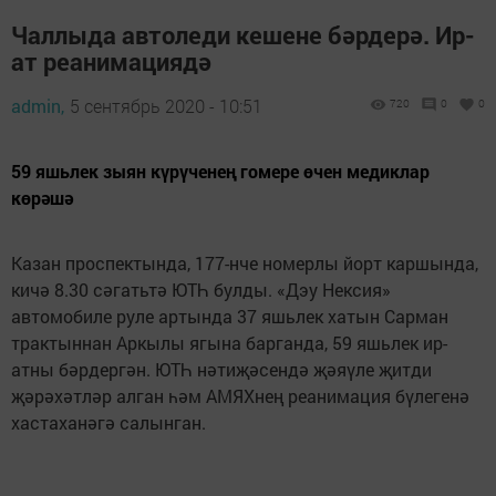
Чаллыда автоледи кешене бәрдерә. Ир-
ат реанимациядә
admin,
5 сентябрь 2020 - 10:51
720
0
0
59 яшьлек зыян күрүченең гомере өчен медиклар
көрәшә
Казан проспектында, 177-нче номерлы йорт каршында,
кичә 8.30 сәгатьтә ЮТҺ булды. «Дэу Нексия»
автомобиле руле артында 37 яшьлек хатын Сарман
трактыннан Аркылы ягына барганда, 59 яшьлек ир-
атны бәрдергән. ЮТҺ нәтиҗәсендә җәяүле җитди
җәрәхәтләр алган һәм АМЯХнең реанимация бүлегенә
хастаханәгә салынган.