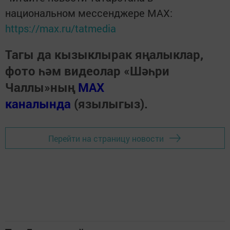
национальном мессенджере MАХ:
https://max.ru/tatmedia
Тагы да кызыклырак яңалыклар,
фото һәм видеолар «Шәһри
Чаллы»ның
MAX
каналында
(язылыгыз).
Перейти на страницу новости