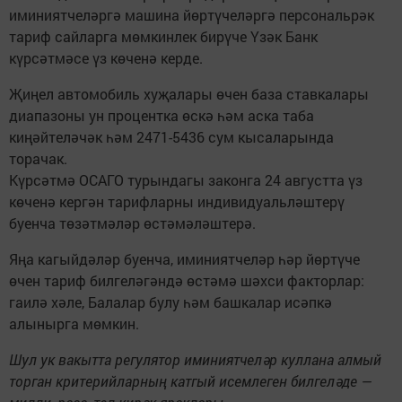
иминиятчеләргә машина йөртүчеләргә персональрәк
тариф сайларга мөмкинлек бирүче Үзәк Банк
күрсәтмәсе үз көченә керде.
Җиңел автомобиль хуҗалары өчен база ставкалары
диапазоны ун процентка өскә һәм аска таба
киңәйтеләчәк һәм 2471-5436 сум кысаларында
торачак.
Күрсәтмә ОСАГО турындагы законга 24 августта үз
көченә кергән тарифларны индивидуальләштерү
буенча төзәтмәләр өстәмәләштерә.
Яңа кагыйдәләр буенча, иминиятчеләр һәр йөртүче
өчен тариф билгеләгәндә өстәмә шәхси факторлар:
гаилә хәле, Балалар булу һәм башкалар исәпкә
алынырга мөмкин.
Шул ук вакытта регулятор иминиятчеләр куллана алмый
торган критерийларның катгый исемлеген билгеләде —