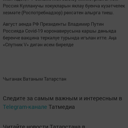
Россия Кулланучы хокукларын яклау буенча күзәтчелек
хезмәте (Роспотребнадзор) рөхсәтен алырга тиеш.
Август аенда РФ Президенты Владимир Путин
Россиядә Covid-19 коронавирусына каршы дөньяда
беренче вакцина теркәлүе турында игълан итте. Аңа
«Спутник V» дигән исем бирелде
Чыганак Ватаным Татарстан
Следите за самым важным и интересным в
Telegram-канале
Татмедиа
Читайте новости Татарстана в