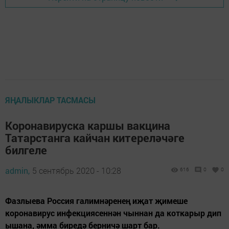
ЯҢАЛЫКЛАР ТАСМАСЫ
Коронавируска каршы вакцина
Татарстанга кайчан китереләчәге
билгеле
admin,
5 сентябрь 2020 - 10:28
616
0
0
Фазлыева Россия галимнәренең иҗат җимеше
коронавирус инфекциясеннән чыннан да коткарыр дип
ышана, әмма биредә берничә шарт бар.