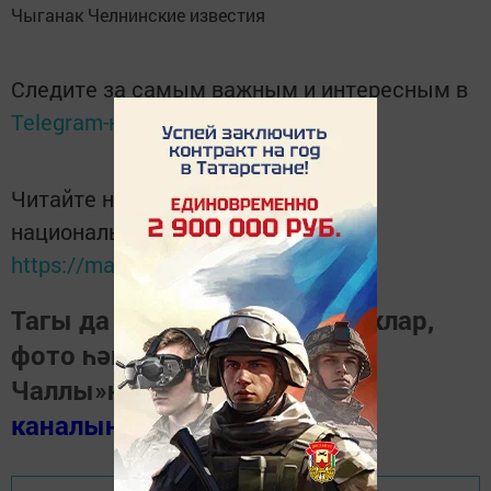
Чыганак Челнинские известия
Следите за самым важным и интересным в
Telegram-канале
Татмедиа
Читайте новости Татарстана в
национальном мессенджере MАХ:
https://max.ru/tatmedia
Тагы да кызыклырак яңалыклар,
фото һәм видеолар «Шәһри
Чаллы»ның
MAX
каналында
(язылыгыз).