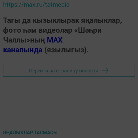
https://max.ru/tatmedia
Тагы да кызыклырак яңалыклар,
фото һәм видеолар «Шәһри
Чаллы»ның
MAX
каналында
(язылыгыз).
Перейти на страницу новости
ЯҢАЛЫКЛАР ТАСМАСЫ