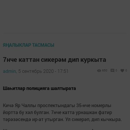
ЯҢАЛЫКЛАР ТАСМАСЫ
7нче каттан сикерәм дип куркыта
admin,
5 сентябрь 2020 - 17:51
650
0
0
Шаһитлар полицияга шалтырата
Кичә Яр Чаллы проспектындагы 35-нче номерлы
йортта бу хәл булган. 7нче катта урнашкан фатир
тәрәзәсендә ир-ат утырган. Ул сикерәп, дип кычкыра.