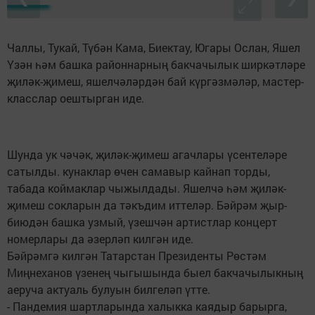
Чаллы, Тукай, Түбән Кама, Биектау, Югары Ослан, Яшел
Үзән һәм башка районнарның бакчачылык ширкәтләре
җиләк-җимеш, яшелчәләрдән бай күргәзмәләр, мастер-
класслар оештырган иде.
Шунда ук чәчәк, җиләк-җимеш агачлары үсентеләре
сатылды. кунаклар өчен самавыр кайнап торды,
табада коймаклар чыжылдады. Яшелчә һәм җиләк-
җимеш сокларын да тәкъдим иттеләр. Бәйрәм җыр-
биюдән башка узмый, үзешчән артистлар концерт
номерлары да әзерләп килгән иде.
Бәйрәмгә килгән Татарстан Президенты Рөстәм
Миңнеханов үзенең чыгышында быел бакчачылыкның
аеруча актуаль булуын билгеләп үтте.
- Пандемия шартларында халыкка каядыр барырга,