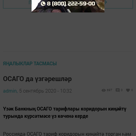
Перейти на страницу новости
ЯҢАЛЫКЛАР ТАСМАСЫ
ОСАГО да үзгәрешләр
admin,
5 сентябрь 2020 - 10:32
697
0
0
Үзәк Банкның ОСАГО тарифлары коридорын киңәйтү
турында күрсәтмәсе үз көченә керде
Россиядә ОСАГО тариф коридорын киңәйтә торган һәм