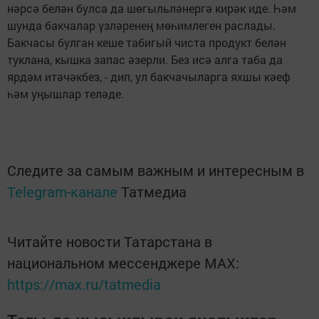
нәрсә белән булса да шөгыльләнергә кирәк иде. Һәм
шунда бакчалар үзләренең мөһимлеген раслады.
Бакчасы булган кеше табигый чиста продукт белән
туклана, кышка запас әзерли. Без исә алга таба да
ярдәм итәчәкбез, - дип, ул бакчачыларга яхшы кәеф
һәм уңышлар теләде.
Следите за самым важным и интересным в
Telegram-канале
Татмедиа
Читайте новости Татарстана в
национальном мессенджере MАХ:
https://max.ru/tatmedia