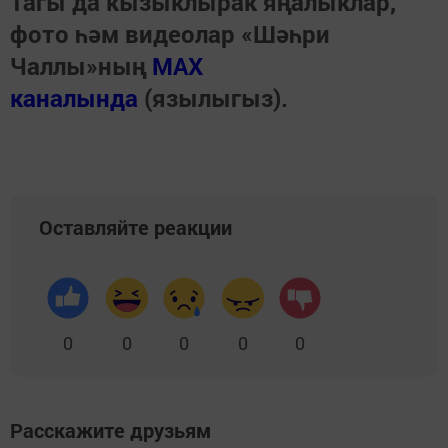
Тагы да кызыклырак яңалыклар,
фото һәм видеолар «Шәһри
Чаллы»ның
MAX
каналында
(язылыгыз).
Оставляйте реакции
0
0
0
0
0
Расскажите друзьям