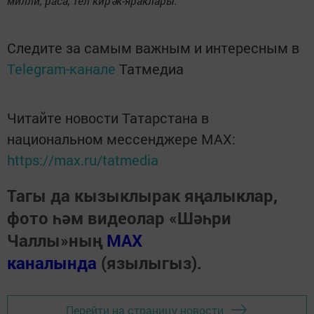
милли, раса, тел кирәк-яраклары.
Следите за самым важным и интересным в
Telegram-канале
Татмедиа
Читайте новости Татарстана в
национальном мессенджере MАХ:
https://max.ru/tatmedia
Тагы да кызыклырак яңалыклар,
фото һәм видеолар «Шәһри
Чаллы»ның
MAX
каналында
(язылыгыз).
Перейти на страницу новости