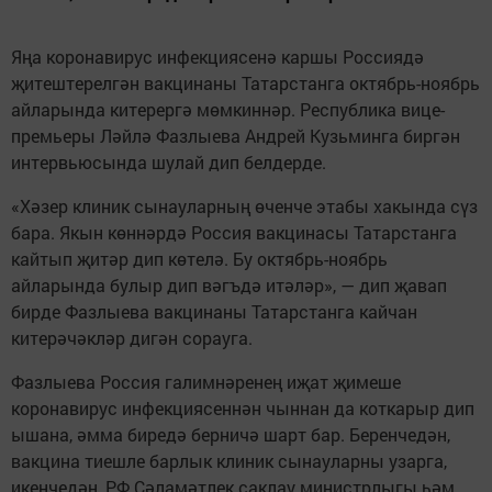
Яңа коронавирус инфекциясенә каршы Россиядә
җитештерелгән вакцинаны Татарстанга октябрь-ноябрь
айларында китерергә мөмкиннәр. Республика вице-
премьеры Ләйлә Фазлыева Андрей Кузьминга биргән
интервьюсында шулай дип белдерде.
«Хәзер клиник сынауларның өченче этабы хакында сүз
бара. Якын көннәрдә Россия вакцинасы Татарстанга
кайтып җитәр дип көтелә. Бу октябрь-ноябрь
айларында булыр дип вәгъдә итәләр», — дип җавап
бирде Фазлыева вакцинаны Татарстанга кайчан
китерәчәкләр дигән сорауга.
Фазлыева Россия галимнәренең иҗат җимеше
коронавирус инфекциясеннән чыннан да коткарыр дип
ышана, әмма биредә берничә шарт бар. Беренчедән,
вакцина тиешле барлык клиник сынауларны узарга,
икенчедән, РФ Сәламәтлек саклау министрлыгы һәм