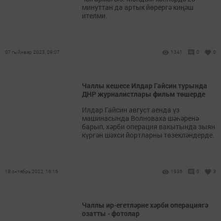
минуттан да артык йөрергә киңәш
ителми.
07 гыйнвар 2023, 09:07
1341
0
0
Чаллы кешесе Илдар Гайсин турында
ДНР журналистлары фильм төшерде
Илдар Гайсин август аенда үз
машинасында Волноваха шәһәренә
барып, хәрби операция вакытында зыян
күргән шәхси йортларны төзекләндерде.
18 октябрь 2022, 16:16
1936
0
3
Чаллы ир-егетләрне хәрби операциягә
озатты - фотолар