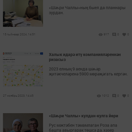
«Шәһри Чаллы»ның быел да планнары
зурдан.
15 гыйнвар 2024, 14:51
917
0
0
Халык идарә итү компанияләреннән
ризасыз
2023 елның 9 аенда шәһәр
җитәкчеләренә 5900 мөрәҗәгать кергән.
27 ноябрь 2023, 14:45
1012
0
0
«Шәһри Чаллы» кулдан-кулга йөри
Рус мәктәбен тәмамлаган Роза апа
башта авыргарак төшсә дә, хәзер