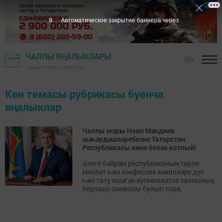
8
Автоматическое закрытие баннера через
ЧАЛЛЫ ЯҢАЛЫКЛАРЫ
16+
"Шәһри Чаллы" газетасы
Көн темасы рубрикасы буенча
яңалыклар
Чаллы мэры Наил Мәһдиев
шәһәрдәшләребезне Татарстан
Республикасы көне белән котлый!
Әлеге бәйрәм республиканың төрле
милләт һәм конфессия вәкилләре дус
һәм тату яшәгән күпмилләтле халкының
берләшү символы булып тора.