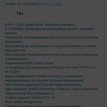
Телефон АО «ТАТМЕДИА»:
(843) 222 09 84
16+
© 2011 - 2026. Шәһри Чаллы. Все права защищены.
© ТАТМЕДИА. Все материалы, размещенные на сайте, защищены
законом.
Перепечатка, воспроизведение и распространение в любом объеме
информации,
размещенной на сайте, возможна только с письменного согласия
редакций СМИ.
При поддержке Республиканского агентства по печати и массовым
коммуникациям.
Наименование СМИ: Шəhри Чаллы
№ свидетельства о регистрации СМИ, дата: ЭЛ № ФС 77-67912 от
06.12.2016
выдано Федеральной службой по надзору в сфере связи,
информационных технологий и массовых коммуникаций
ФИО главного редактора: Юсупова Резида Махмутовна
Адрес редакции: 423827, Республика Татарстан, город Набережные
Челны, бульвар Юных Ленинцев, д.9
Телефон редакции: 8 (8552) 57-01-19
Email: shahri_chally@mail.ru
О фактах коррупции сообщить по электронному адресу: