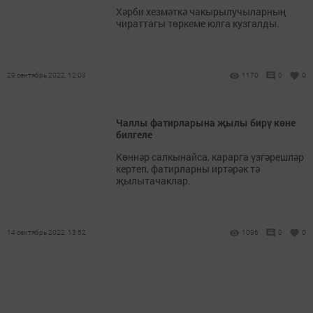
Хәрби хезмәткә чакырылучыларның
чираттагы төркеме юлга кузгалды.
29 сентябрь 2022, 12:03
1170
0
0
Чаллы фатирларына җылы бирү көне
билгеле
Көннәр салкынайса, карарга үзгәрешләр
кертеп, фатирларны иртәрәк тә
җылытачаклар.
14 сентябрь 2022, 13:52
1096
0
0