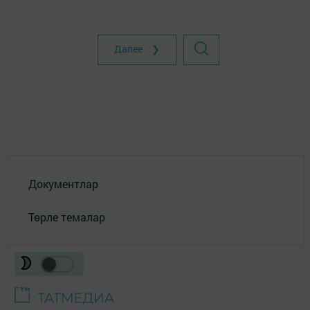
Далее ❯
Документлар
Төрле темалар