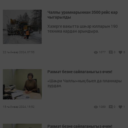
Чаллы урамнарыннан 3500 рейс кар
чыгарылды
Хәзерге вакытта шәһәр юлларын 190
техника кардан арындыра.
22 гыйнвар 2024, 07:55
1077
0
0
Рәхмәт безне сайлаганыгыз өчен!
«Шәһри Чаллы»ның быел да планнары
зурдан.
15 гыйнвар 2024, 15:52
1089
0
1
Рәхмәт безне сайлаганыгыз өчен!