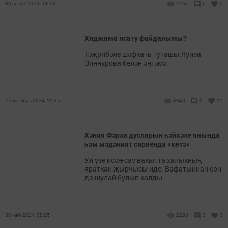
30 август 2025, 06:03
2267
0
0
Хиджама ясату файдалымы?
Тәҗрибәле шәфкать туташы Луиза
Зиннурова белән әңгәмә.
27 октябрь 2024, 11:35
3940
0
11
Хәния Фәрхи дусларын һәйкәле янында
һәм мәдәният сараенда «көтә»
Ул үзе исән-сау вакытта халыкның
яраткан җырчысы иде. Вафатыннан соң
да шулай булып калды.
30 май 2024, 08:05
2283
0
0