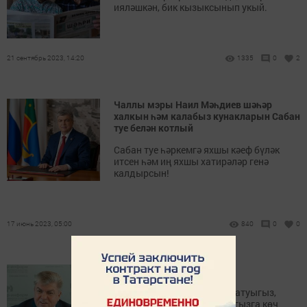
ияләшкән, бик кызыксынып укый.
21 сентябрь 2023, 14:20
1335
0
2
Чаллы мэры Наил Мәһдиев шәһәр
халкын һәм калабыз кунакларын Сабан
туе белән котлый
Сабан туе һәркемгә яхшы кәеф бүләк
итсен һәм иң яхшы хатирәләр генә
калдырсын!
17 июнь 2023, 05:00
840
0
0
Хөрмәтле хатын-кызлар!
Сезнең йөрәк җылыгыз, яратуыгыз,
өзелеп көтүегез якыннарыгызга көч