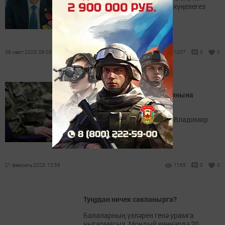
бирә. Сабырлыгыгыз, изге күңелегез
өчен олы рәхмәт сезгә!
08 март 2023, 06:00
1207
0
0
Махсус хәрби операциядә
катнашучылар гаиләләре янына
кайтып килә алачак
Бу турыда РФ Президенты Владимир
Путин хәбәр итте.
21 февраль 2023, 12:56
1165
0
0
Туңудан ничек сакланырга?
Балаларның үзләрен генә урамга
чыгармагыз. Мондый көннәрдә 20