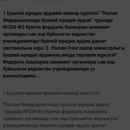
1.Бушлай юридик ярдәмне кемнәр күрсәтә? "Россия
Федерациясендә бушлай юридик ярдәм" турында
№324-ФЗ буенча федераль башкарма хакимият
органнары һәм аңа буйсынган ведомство
учреждениеләре бушлай юридик ярдәм дәүләт
системасына керә. 2. Россия Эчке эшләр министрлыгы
бушлай юридик ярдәмнең нинди төрләрен күрсәтә?
Федераль башкарма хакимият органнары һәм аңа
буйсынган ведомство учреждениеләре үз
вәкаләтләренә...
1.Бушлай юридик ярдәмне кемнәр күрсәтә?
"Россия Федерациясендә бушлай юридик ярдәм"
турында №324-ФЗ буенча федераль башкарма
хакимият органнары һәм аңа буйсынган ведомство
учреждениеләре бушлай юридик ярдәм дәүләт