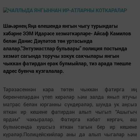
Шәһәрнең Яңа өлешендә янгын чыгу турындагы
хәбәрне ЭЭМ Идарәсе хезмәткәрләре- Айсаф Камилов
белән Данис Дәүләтов төн уртасында
алалар."Энтузиастлар бульвары" полиция постында
хезмәт сагында торучы хокук сакчылары янгын
чыккан фатирдан ерак булмыйлар, тиз арада тиешле
адрес буенча кузгалалар.
Тәрәзәсеннән кара төтен чыккан фатирга иң
беренчеләрдән үтеп керәләр һәм залда янып ятучы
матрас белән юрганны сүндерәләр, шунда ук аңсыз
яткан ир кешене фатирдан алып чыгып "Ашыгыч
ярдәм" чакыралар. Фатирга кабат кергәч, аш
бүлмәсендә хушсыз яткан тагын бер ир кешене
күрәләр.Полицейскийлар аны да алып чыгалар һәм