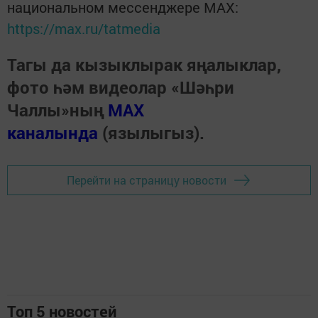
национальном мессенджере MАХ:
https://max.ru/tatmedia
Тагы да кызыклырак яңалыклар,
фото һәм видеолар «Шәһри
Чаллы»ның
MAX
каналында
(язылыгыз).
Перейти на страницу новости
Топ 5 новостей