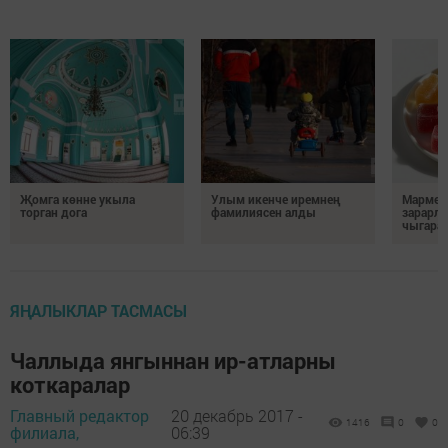
Җомга көнне укыла
Улым икенче иремнең
Мармел
торган дога
фамилиясен алды
зарарл
чыгара
ЯҢАЛЫКЛАР ТАСМАСЫ
Чаллыда янгыннан ир-атларны
коткаралар
Главный редактор
20 декабрь 2017 -
1416
0
0
филиала,
06:39