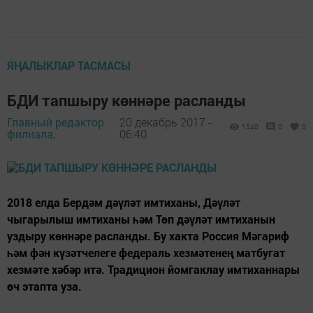
ЯҢАЛЫКЛАР ТАСМАСЫ
БДИ тапшыру көннәре расланды
Главный редактор
20 декабрь 2017 -
1540
0
0
филиала,
06:40
2018 елда Бердәм дәүләт имтиханы, Дәүләт
чыгарылыш имтиханы һәм Төп дәүләт имтиханын
уздыру көннәре расланды. Бу хакта Россия Мәгариф
һәм фән күзәтчелеге федераль хезмәтенең матбугат
хезмәте хәбәр итә. Традицион йомгаклау имтиханнары
өч этапта уза.