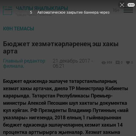
ЧАЛЛЫ ЯҢАЛЫКЛАРЫ
16+
4
Автоматическое закрытие баннера через
"Шәһри Чаллы" газетасы
КӨН ТЕМАСЫ
Бюджет хезмәткәрләренең эш хакы
арта
Главный редактор
21 декабрь 2017 -
958
0
0
филиала,
06:21
Бюджет өдкәсендә эшләүче татарстанлыларның
хезмәт хакы артачак, диелә ТР Министрлар Кабинеты
карарында. Татарстан Республикасы Премьер-
министры Алексей Песошин шул хактагы документка
кул куйган. РФ Президенты Владимир Путинның «май
указлары» нигезендә, 2018 елның 1 гыйнварыннан
бюджет өдкәсендә эшләүчеләрнең хезмәт хакын 14
процентка арттырырга җыеналар. Хезмәт хакына