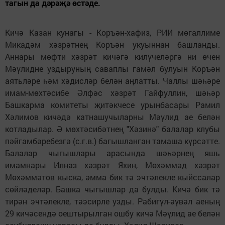
тагын да дәрәҗә өстәде.
Кичә Казан кунагы - Коръән-хафиз, РИИ мөгаллиме
Микадәм хәзрәтнең Коръән укуыннан башланды.
Аннары мөфти хәзрәт кичәгә килүчеләргә ни өчен
Мәүлидне уздыруның саваплы гамәл булуын Коръән
аятьләре һәм хәдисләр белән аңлатты. Чаллы шәһәре
имам-мөхтәсибе Әлфәс хәзрәт Гайфуллин, шәһәр
Башкарма комитеты җитәкчесе урынбасары Рамил
Хәлимов кичәдә катнашучыларны Мәүлид ае белән
котладылар. Ә мөхтәсибәтнең "Хәзинә" балалар клубы
пәйгамбәребезгә (с.г.в.) багышланган тамаша күрсәтте.
Балалар чыгышлары арасында шәһәрнең яшь
имамнары Илназ хәзрәт Яхин, Мөхәммәд хәзрәт
Мөхәммәтов кыска, әмма бик тә эчтәлекле кыйссалар
сөйләделәр. Башка чыгышлар да булды. Кичә бик тә
тирән эчтәлекле, тәэсирле узды. Рабигүл-әүвәл аеның
29 кичәсендә оештырылган ошбу кичә Мәүлид ае белән