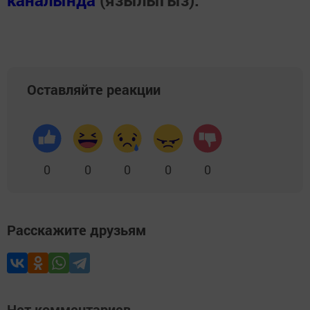
каналында
(язылыгыз).
Оставляйте реакции
0
0
0
0
0
Расскажите друзьям
Нет комментариев