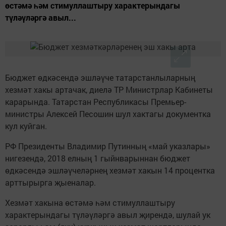
өстәмә һәм стимуллаштыру характерындагы
түләүләргә авыл...
Бюджет өдкәсендә эшләүче татарстанлыларның
хезмәт хакы артачак, диелә ТР Министрлар Кабинеты
карарында. Татарстан Республикасы Премьер-
министры Алексей Песошин шул хактагы документка
кул куйган.
РФ Президенты Владимир Путинның «май указлары»
нигезендә, 2018 елның 1 гыйнварыннан бюджет
өдкәсендә эшләүчеләрнең хезмәт хакын 14 процентка
арттырырга җыеналар.
Хезмәт хакына өстәмә һәм стимуллаштыру
характерындагы түләүләргә авыл җирендә, шулай ук