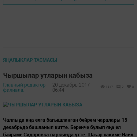
ЯҢАЛЫКЛАР ТАСМАСЫ
Чыршылар утларын кабыза
Главный редактор
20 декабрь 2017 -
1317
0
0
филиала,
06:44
Чаллыда яңа елга багышланган бәйрәм чаралары 15
декабрьдә башланып китте. Беренче булып яңа ел
бәйрәме Сидоровка паркында үтте. Шәһәр хакиме Наил