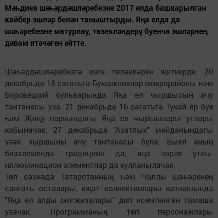
Мәһдиев шәһәрдәшләребезне 2017 елда башкарылган
кайбер эшләр белән таныштырды. Яңа елда да
шәһәребезне матурлау, төзекләндерү буенча эшләрнең
дәвам итәчәген әйтте.
Шәһәрдәшләребезгә изге теләкләрен җиткерде. 20
декабрьдә 16 сәгатьтә Бумажниклар микрорайоны һәм
Боровецкий бульварында Яңа ел чыршысын ачу
тантанасы уза. 21 декабрьдә 16 сәгатьтә Тукай яр буе
һәм Җиңү паркындагы Яңа ел чыршылары утлары
кабыначак. 27 декабрьдә "Азатлык" мәйданындагы
үзәк чыршыны ачу тантанасы була. Быел аның
бизәлешендә традицион да, яңа төрле утлы-
иллюминацион элементлар да кулланылачак.
Төп сәхнәдә Татарстанның һәм Чаллы шәһәренең
сәнгать осталары, иҗат коллективлары катнашында
"Яңа ел алды могҗизалары" дип исемләнгән тамаша
узачак. Программаның төп персонажлары