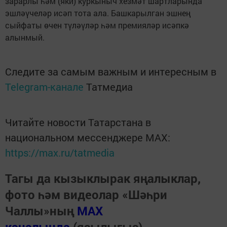
зарарлы һәм (яки) куркыныч хезмәт шартларында
эшләүчеләр исәп тота ала. Башкарылган эшнең
сыйфаты өчен түләүләр һәм премияләр исәпкә
алынмый.
Следите за самым важным и интересным в
Telegram-канале
Татмедиа
Читайте новости Татарстана в
национальном мессенджере MАХ:
https://max.ru/tatmedia
Тагы да кызыклырак яңалыклар,
фото һәм видеолар «Шәһри
Чаллы»ның
MAX