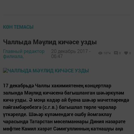
КӨН ТЕМАСЫ
Чаллыда Мәүлид кичәсе узды
Главный редактор
20 декабрь 2017 -
1074
0
0
филиала,
06:47
17 декабрьдә Чаллы хакимиятенең концертлар
залында Мәүлид кичәсенә багышланган шәһәркүләм
кичә узды. Ә моңа кадәр ай буена шәһәр мәчетләрендә
пәйгамбәребезгә (с.г.в.) багышлап төрле чаралар
үткәрелде. Шәһәр күләмендәге ошбу йомгаклау
чарасында Татарстан мөселманнары Диния нәзарәте
мөфтие Камил хәзрәт Сәмигуллинның катнашуы аңа