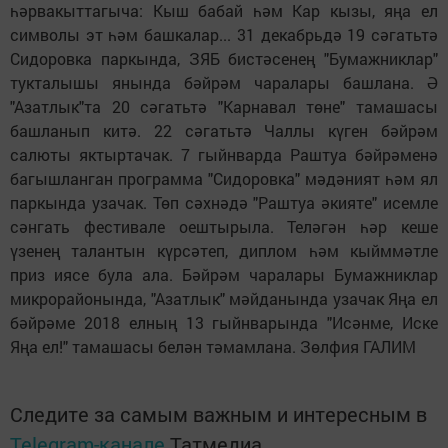
һәрвакыттагыча: Кыш бабай һәм Кар кызы, яңа ел
символы эт һәм башкалар... 31 декабрьдә 19 сәгатьтә
Сидоровка паркында, ЗЯБ бистәсенең "Бумажниклар"
тукталышы янында бәйрәм чаралары башлана. Ә
"Азатлык"та 20 сәгатьтә "Карнавал төне" тамашасы
башланып китә. 22 сәгатьтә Чаллы күген бәйрәм
салюты яктыртачак. 7 гыйнварда Раштуа бәйрәменә
багышланган программа "Сидоровка" мәдәният һәм ял
паркында узачак. Төп сәхнәдә "Раштуа әкияте" исемле
сәнгать фестивале оештырыла. Теләгән һәр кеше
үзенең талантын күрсәтеп, диплом һәм кыйммәтле
приз иясе була ала. Бәйрәм чаралары Бумажниклар
микрорайонында, "Азатлык" мәйданында узачак Яңа ел
бәйрәме 2018 елның 13 гыйнварында "Исәнме, Иске
Яңа ел!" тамашасы белән тәмамлана. Зөлфия ГАЛИМ
Следите за самым важным и интересным в
Telegram-канале
Татмедиа