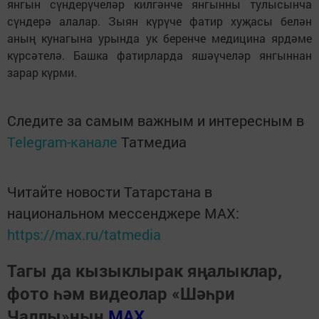
янгын сүндерүчеләр килгәнче янгынны тулысынча
сүндерә алалар. Зыян күрүче фатир хуҗасы белән
аның кунагына урында ук беренче медицина ярдәме
күрсәтелә. Башка фатирларда яшәүчеләр янгыннан
зарар күрми.
Следите за самым важным и интересным в
Telegram-канале
Татмедиа
Читайте новости Татарстана в
национальном мессенджере MАХ:
https://max.ru/tatmedia
Тагы да кызыклырак яңалыклар,
фото һәм видеолар «Шәһри
Чаллы»ның
MAX