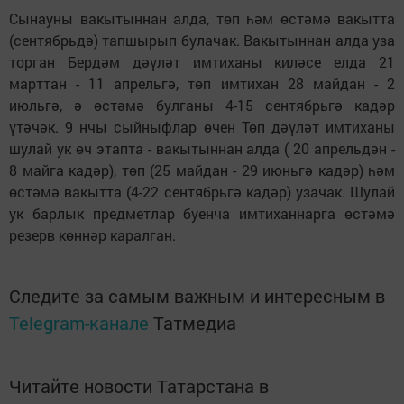
Сынауны вакытыннан алда, төп һәм өстәмә вакытта
(сентябрьдә) тапшырып булачак. Вакытыннан алда уза
торган Бердәм дәүләт имтиханы киләсе елда 21
марттан - 11 апрельгә, төп имтихан 28 майдан - 2
июльгә, ә өстәмә булганы 4-15 сентябрьгә кадәр
үтәчәк. 9 нчы сыйныфлар өчен Төп дәүләт имтиханы
шулай ук өч этапта - вакытыннан алда ( 20 апрельдән -
8 майга кадәр), төп (25 майдан - 29 июньгә кадәр) һәм
өстәмә вакытта (4-22 сентябрьгә кадәр) узачак. Шулай
ук барлык предметлар буенча имтиханнарга өстәмә
резерв көннәр каралган.
Следите за самым важным и интересным в
Telegram-канале
Татмедиа
Читайте новости Татарстана в