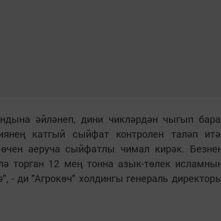
ендына әйләнеп, дини чикләрдән чыгып бара
иянең катгый сыйфат контролен таләп итә
өчен аеруча сыйфатлы чимал кирәк. Безне
лә торган 12 мең тонна азык-төлек исламны
", - ди "Агрокөч" холдингы генераль директор