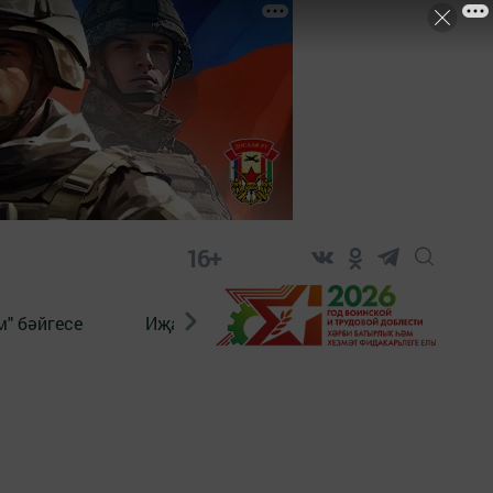
16+
" бәйгесе
Иҗат
Реклама
Онлайн язы