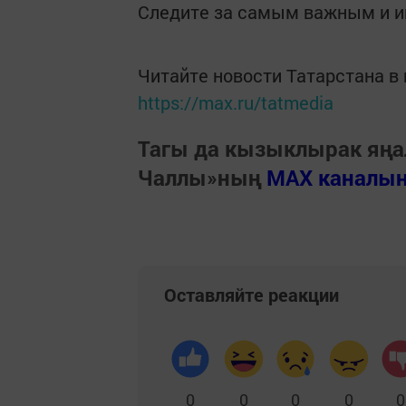
Следите за самым важным и 
Читайте новости Татарстана 
https://max.ru/tatmedia
Тагы да кызыклырак яңа
Чаллы»ның
MAX каналы
Оставляйте реакции
0
0
0
0
0