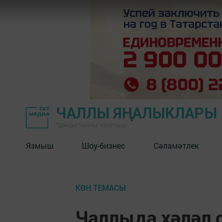
ЧАЛЛЫ ЯҢАЛЫКЛАРЫ
"Шәһри Чаллы" газетасы
Язмыш
Шоу-бизнес
Сәламәтлек
КӨН ТЕМАСЫ
Чаллыда хәләл 