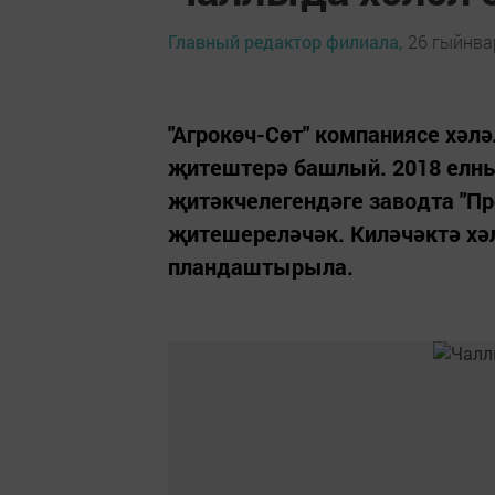
Главный редактор филиала,
26 гыйнвар
"Агрокөч-Сөт" компаниясе хәлә
җитештерә башлый. 2018 елн
җитәкчелегендәге заводта "Пр
җитешереләчәк. Киләчәктә хәл
пландаштырыла.