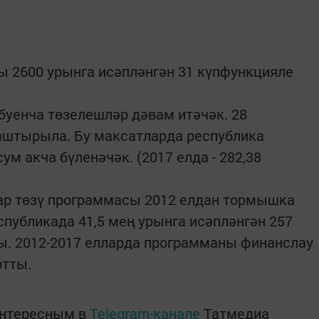
ы 2600 урынга исәпләнгән 31 күпфункцияле
буенча төзелешләр дәвам итәчәк. 28
лаштырыла. Бу максатларда республика
м акча бүленәчәк. (2017 елда - 282,38
ар төзү программасы 2012 елдан тормышка
публикада 41,5 мең урынга исәпләнгән 257
. 2012-2017 елларда программаны финанслау
ртты.
интересным в
Telegram-канале
Татмедиа