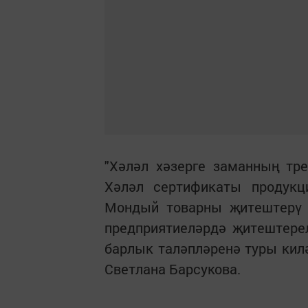
"Хәләл хәзерге заманның тр
Хәләл сертификаты продукц
Мондый товарны җитештерү 
предприятиеләрдә җитештере
барлык таләпләренә туры килә
Светлана Барсукова.