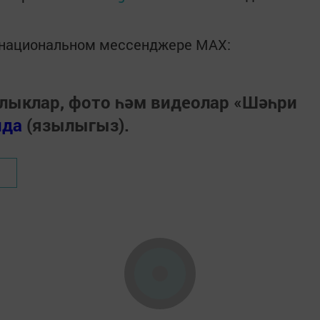
в национальном мессенджере MАХ:
лыклар, фото һәм видеолар «Шәһри
нда
(язылыгыз).