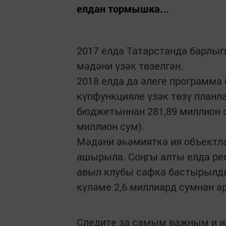
елдан тормышка...
2017 елда Татарстанда барлыг
мәдәни үзәк төзелгән.
2018 елда да әлеге программа 
күпфункцияле үзәк төзү план
бюджетыннан 281,89 миллион су
миллион сум).
Мәдәни әһәмияткә ия объектл
ашырыла. Соңгы алты елда рес
авыл клубы сафка бастырылды
күләме 2,6 миллиард сумнан а
Следите за самым важным и 