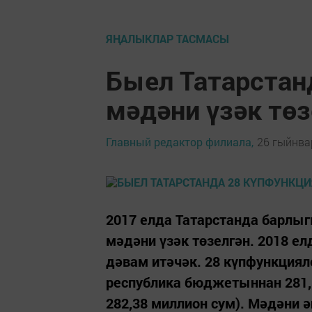
ЯҢАЛЫКЛАР ТАСМАСЫ
Быел Татарстан
мәдәни үзәк тө
Главный редактор филиала,
26 гыйнвар
2017 елда Татарстанда барлыг
мәдәни үзәк төзелгән. 2018 е
дәвам итәчәк. 28 күпфункциял
республика бюджетыннан 281,8
282,38 миллион сум). Мәдәни 