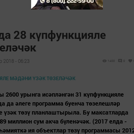
да 28 күпфункцияле
зеләчәк
 2018 - 06:23
1400
0
ы 2600 урынга исәпләнгән 31 күпфункцияле
лда да әлеге программа буенча төзелешләр
е үзәк төзү планлаштырыла. Бу максатларда
9 миллион сум акча бүленәчәк. (2017 елда -
әһәмияткә ия объектлар төзү программасы 201