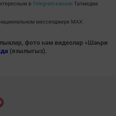
интересным в
Telegram-канале
Татмедиа
в национальном мессенджере MАХ:
лыклар, фото һәм видеолар «Шәһри
нда
(язылыгыз).