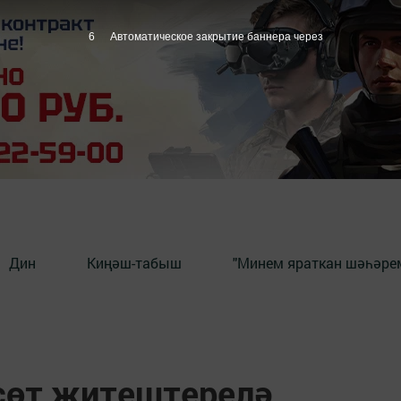
5
Автоматическое закрытие баннера через
Дин
Киңәш-табыш
"Минем яраткан шәһәрем
сөт җитештерелә