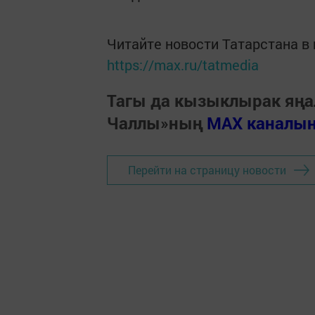
Читайте новости Татарстана 
https://max.ru/tatmedia
Тагы да кызыклырак яңа
Чаллы»ның
MAX каналы
Перейти на страницу новости