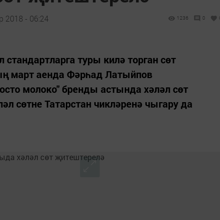
 2018 - 06:24
1236
0
л стандартларга туры килә торган сөт
ың март аенда Фәрһад Латыйпов
осто молоко" бренды астында хәләл сөт
әл сөтне Татарстан чикләренә чыгару да