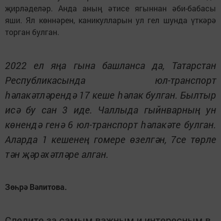
җирләделәр. Анда аның әтисе ягыннан әби-бабасы
яши. Ял көннәрен, каникулларын ул гел шунда үткәрә
торган булган.
2022 ел яңа гына башланса да, Татарстан
Республикасында юл-транспорт
һәлакәтләрендә 17 кеше һәлак булган. Былтыр
исә бу сан 3 иде. Чаллыда гыйнварның ун
көнендә генә 6 юл-транспорт һәлакәте булган.
Аларда 1 кешенең гомере өзелгән, 7се төрле
тән җәрәхәтләре алган.
Зөһрә Вәлитова.
Следите за самым важным и интересным в