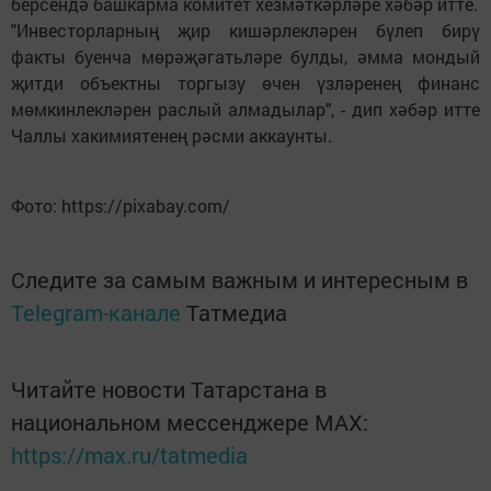
берсендә башкарма комитет хезмәткәрләре хәбәр итте.
"Инвесторларның җир кишәрлекләрен бүлеп бирү
факты буенча мөрәҗәгатьләре булды, әмма мондый
җитди объектны торгызу өчен үзләренең финанс
мөмкинлекләрен раслый алмадылар", - дип хәбәр итте
Чаллы хакимиятенең рәсми аккаунты.
Фото: https://pixabay.com/
Следите за самым важным и интересным в
Telegram-канале
Татмедиа
Читайте новости Татарстана в
национальном мессенджере MАХ:
https://max.ru/tatmedia