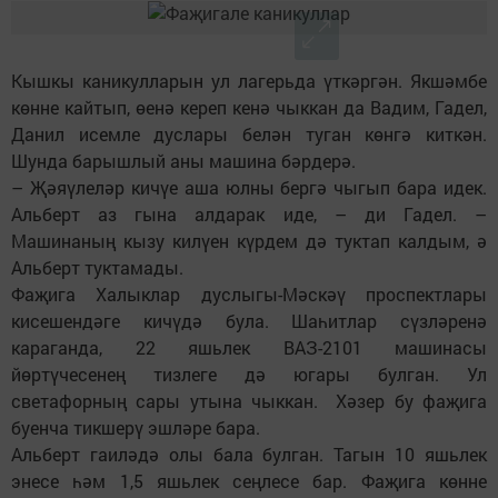
Кышкы каникулларын ул лагерьда үткәргән. Якшәмбе
көнне кайтып, өенә кереп кенә чыккан да Вадим, Гадел,
Данил исемле дуслары белән туган көнгә киткән.
Шунда барышлый аны машина бәрдерә.
– Җәяүлеләр кичүе аша юлны бергә чыгып бара идек.
Альберт аз гына алдарак иде, – ди Гадел. –
Машинаның кызу килүен күрдем дә туктап калдым, ә
Альберт туктамады.
Фаҗига Халыклар дуслыгы-Мәскәү проспектлары
кисешендәге кичүдә була. Шаһитлар сүзләренә
караганда, 22 яшьлек ВАЗ-2101 машинасы
йөртүчесенең тизлеге дә югары булган. Ул
светафорның сары утына чыккан. Хәзер бу фаҗига
буенча тикшерү эшләре бара.
Альберт гаиләдә олы бала булган. Тагын 10 яшьлек
энесе һәм 1,5 яшьлек сеңлесе бар. Фаҗига көнне