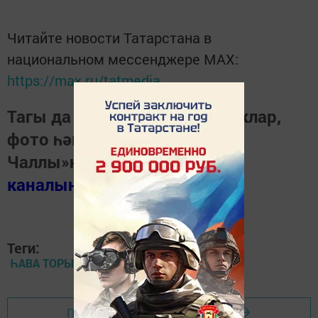
Читайте новости Татарстана в
национальном мессенджере MАХ:
https://max.ru/tatmedia
Тагы да кызыклырак яңалыклар,
фото һәм видеолар «Шәһри
Чаллы»ның
MAX
каналында
(язылыгыз).
Теги:
ҺАВА ТОРЫШЫ
Перейти на страницу новости