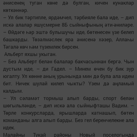
әнисенең туган көне дә булган, кичен кунаклар
көткәннәр.
– Ул бик тәртипле, ярдәмчел, тәрбияле бала иде, – дип
искә алалар яшүсмерне 8Б сыйныфының әти-әниләре.
– Өйдәге һәр эштә булышучы иде, бөтенесен үзе белеп
башкарды. Төзәлмәслек яра әнисенә хәзер, Аллаһы
Тәгалә көч һәм түземлек бирсен.
Альберт яхшы укыган.
– Без Альберт белән балалар бакчасыннан бергә. Чын
дустым иде, – ди Гадел. – Минем өчен бу бик зур
югалту. Ул көнне аның урынында мин дә була ала идем
бит. Ничек шулай килеп чыкты? Үзем дә аңламый
калдым.
– Ул сәламәт тормыш алып барды, спорт белән
шөгыльләнде, – дип искә ала сыйныфташы Вадим. –
Төрле конкурсларда, ярышларда катнашып, бөтен
команданы алга алып барды. Без гел беренчелекне ала
идек.
Малайны Тукай районы Новый поселогында