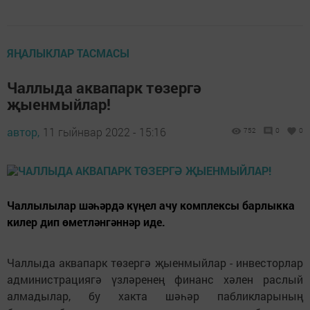
ЯҢАЛЫКЛАР ТАСМАСЫ
Чаллыда аквапарк төзергә
җыенмыйлар!
автор,
11 гыйнвар 2022 - 15:16
752
0
0
Чаллылылар шәһәрдә күңел ачу комплексы барлыкка
килер дип өметләнгәннәр иде.
Чаллыда аквапарк төзергә җыенмыйлар - инвесторлар
администрациягә үзләренең финанс хәлен раслый
алмадылар, бу хакта шәһәр пабликларының