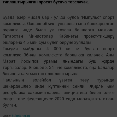
типлаштырылган проект буенча төзеләчәк.
Буада әзер мисал бар - ул да булса "Импульс" спорт
комплексы. Охшаш объект уңышлы гына башкарылган
очракта инде быел ук төзелә башларга мөмкин.
Татарстан Министрлар Кабинеты проект-тикшерү
эшләренә 4,6 млн сум бүлеп бирүне хуплады.
Гомуми мәйданы 4 000 кв. м булган спорт
комплекс 36нчы комплекста барлыкка киләчәк. Аны
Марат Йосыпов урамы янындагы буш җирдә
торгызалар. Янәшәдә, 34 нче комплекста, яңа балалар
бакчасы һәм мәктәп планлаштырыла.
Чаллының волейбол үзәген төзү турында
шәһәрдәшләр инде күптәннән сөйли. Җирле һәм
республика хакимиятләренә инициатива белән әлеге
спорт төре федерациясе 2020 елда мөрәҗәгать иткән
булган.
Фото:
buinsk-tat.ru