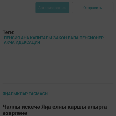
Отправить
Авторизоваться
Теги:
ПЕНСИЯ АНА КАПИТАЛЫ ЗАКОН БАЛА ПЕНСИОНЕР
АКЧА ИДЕКСАЦИЯ
ЯҢАЛЫКЛАР ТАСМАСЫ
Чаллы искечә Яңа елны каршы алырга
әзерләнә