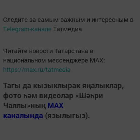
Следите за самым важным и интересным в
Telegram-канале
Татмедиа
Читайте новости Татарстана в
национальном мессенджере MАХ:
https://max.ru/tatmedia
Тагы да кызыклырак яңалыклар,
фото һәм видеолар «Шәһри
Чаллы»ның
MAX
каналында
(язылыгыз).