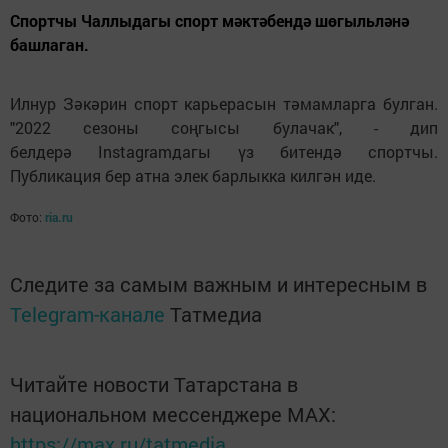
Спортчы Чаллыдагы спорт мәктәбендә шөгыльләнә
башлаган.
Илнур Зәкәрин спорт карьерасын тәмамларга булган.
"2022 сезоны соңгысы булачак", - дип
белдерә Instagramдагы үз битендә спортчы.
Публикация бер атна элек барлыкка килгән иде.
Фото:
ria.ru
Следите за самым важным и интересным в
Telegram-канале
Татмедиа
Читайте новости Татарстана в
национальном мессенджере MАХ:
https://max.ru/tatmedia