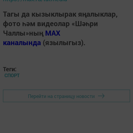
Тагы да кызыклырак яңалыклар,
фото һәм видеолар «Шәһри
Чаллы»ның
MAX
каналында
(язылыгыз).
Теги:
СПОРТ
Перейти на страницу новости