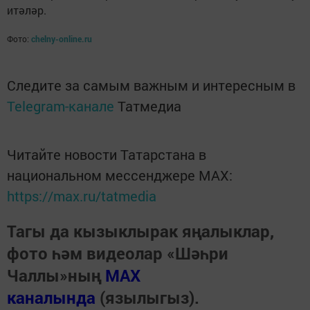
итәләр.
Фото:
chelny-online.ru
Следите за самым важным и интересным в
Telegram-канале
Татмедиа
Читайте новости Татарстана в
национальном мессенджере MАХ:
https://max.ru/tatmedia
Тагы да кызыклырак яңалыклар,
фото һәм видеолар «Шәһри
Чаллы»ның
MAX
каналында
(язылыгыз).