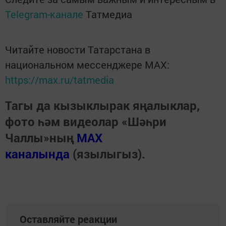
Telegram-канале
Татмедиа
Читайте новости Татарстана в
национальном мессенджере MАХ:
https://max.ru/tatmedia
Тагы да кызыклырак яңалыклар,
фото һәм видеолар «Шәһри
Чаллы»ның
MAX
каналында
(язылыгыз).
Оставляйте реакции