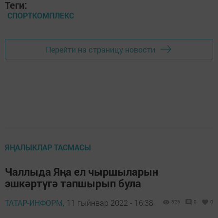
Теги:
СПОРТКОМПЛЕКС
Перейти на страницу новости
ЯҢАЛЫКЛАР ТАСМАСЫ
Чаллыда Яңа ел чыршыларын
эшкәртүгә тапшырып була
ТАТАР-ИНФОРМ,
11 гыйнвар 2022 - 16:38
825
0
0