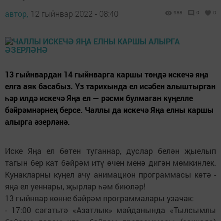
автор,
12 гыйнвар 2022 - 08:40
988
0
0
13 гыйнвардан 14 гыйнварга каршы төндә искечә яңа
елга аяк басабыз. Үз тарихында ел исәбен алыштырган
һәр илдә искечә Яңа ел — рәсми булмаган күңелле
бәйрәмнәрнең берсе. Чаллы да искечә Яңа елны каршы
алырга әзерләнә.
Иске Яңа ел бөтен туганнар, дуслар белән җыелып
тагын бер кат бәйрәм итү өчен менә дигән мөмкинлек.
Кунакларны күңел ачу анимацион программасы көтә -
яңа ел уеннары, җырлар һәм биюләр!
13 гыйнвар көнне бәйрәм программалары узачак:
- 17:00 сәгатьтә «Азатлык» мәйданында «Тылсымлы