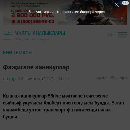
4
Автоматическое закрытие баннера через
ЧАЛЛЫ ЯҢАЛЫКЛАРЫ
16+
"Шәһри Чаллы" газетасы
КӨН ТЕМАСЫ
Фаҗигале каникуллар
автор,
12 гыйнвар 2022 - 10:17
886
0
0
Кышкы каникуллар 58нче мәктәпнең сигезенче
сыйныф укучысы Альберт өчен соңгысы булды. Узган
якшәмбедә ул юл-транспорт фаҗигасендә һәлак
булды.