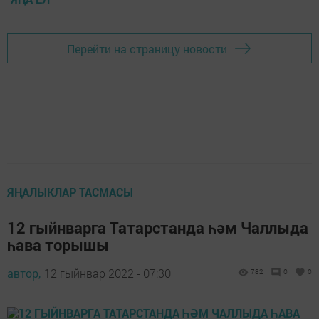
Перейти на страницу новости
ЯҢАЛЫКЛАР ТАСМАСЫ
12 гыйнварга Татарстанда һәм Чаллыда
һава торышы
автор,
12 гыйнвар 2022 - 07:30
782
0
0