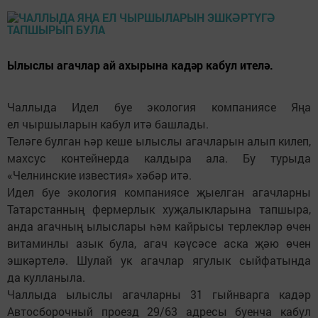
Ылыслы агачлар ай ахырына кадәр кабул ителә.
Чаллыда Идел буе экология компаниясе Яңа
ел чыршыларын кабул итә башлады.
Теләге булган һәр кеше ылыслы агачларын алып килеп,
махсус контейнерда калдыра ала. Бу турыда
«Челнинские известия» хәбәр итә.
Идел буе экология компаниясе җыелган агачларны
Татарстанның фермерлык хуҗалыкларына тапшыра,
анда агачның ылыслары һәм кайрысы терлекләр өчен
витаминлы азык була, агач кәүсәсе аска җәю өчен
эшкәртелә. Шулай ук агачлар ягулык сыйфатында
да кулланыла.
Чаллыда ылыслы агачларны 31 гыйнварга кадәр
Автосборочный проезд 29/63 адресы буенча кабул