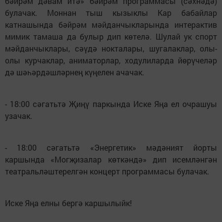
бәйрәм дәвам итә» бәйрәм программасы (сәхнәдә)
булачак. Моннан тыш кызыклы Кар бабайлар
катнашында бәйрәм мәйданчыкларында интерактив
мимик тамаша да булыр дип көтелә. Шулай ук спорт
мәйданчыклары, сәүдә нокталары, шугалаклар, олы-
олы курчаклар, аниматорлар, ходулиларда йөрүчеләр
дә шәһәрдәшләрнең күңелен ачачак.
- 18:00 сәгатьтә Җиңү паркында Иске Яңа ел очрашуы
узачак.
- 18:00 сәгатьтә «Энергетик» мәдәният йорты
каршында «Могҗизалар көткәндә» дип исемләнгән
театральләштерелгән концерт программасы булачак.
Иске Яңа елны бергә каршылыйк!