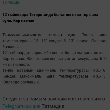
12 гыйнварда Татарстанда болытлы һава торышы
була. Кар явачак.
Төньяк-көнчыгыштан талгын җил. Төнлә һава
температурасы -13..-18˚, көндез -8..-13˚ градус. Юлларда
бозлавык.
12 гыйнварда, чәршәмбе көнне, болытлы һава көтелә.
Кар явачак. Җил төньяк-көнчыгыштан секундына 5-10
метр тизлектә.
Төнлә һаваның минималь температурасы -13..-18˚.
Көндез максималь һава температурасы -10..-13˚.
Юлларда бозлавык.
Следите за самым важным и интересным в
Telegram-канале
Татмедиа