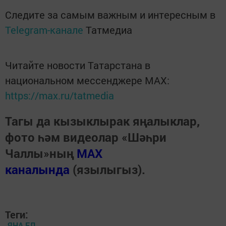
Следите за самым важным и интересным в
Telegram-канале
Татмедиа
Читайте новости Татарстана в
национальном мессенджере MАХ:
https://max.ru/tatmedia
Тагы да кызыклырак яңалыклар,
фото һәм видеолар «Шәһри
Чаллы»ның
MAX
каналында
(язылыгыз).
Теги:
ЯҢА ЕЛ