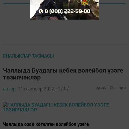
ЯҢАЛЫКЛАР ТАСМАСЫ
Чаллыда Буадагы кебек волейбол үзәге
төзиячәкләр
автор,
11 гыйнвар 2022 - 17:07
807
0
0
Чаллыда озак көтелгән волейбол үзәге