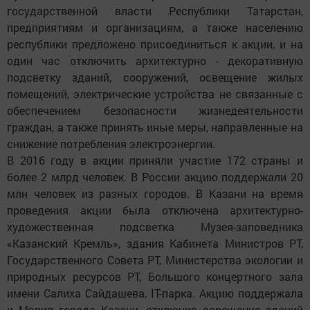
государственной власти Республики Татарстан,
предприятиям и организациям, а также населению
республики предложено присоединиться к акции, и на
один час отключить архитектурно - декоративную
подсветку зданий, сооружений, освещение жилых
помещений, электрические устройства не связанные с
обеспечением безопасности жизнедеятельности
граждан, а также принять иные меры, направленные на
снижение потребления электроэнергии.
В 2016 году в акции приняли участие 172 страны и
более 2 млрд человек. В России акцию поддержали 20
млн человек из разных городов. В Казани на время
проведения акции была отключена архитектурно-
художественная подсветка Музея-заповедника
«Казанский Кремль», здания Кабинета Министров РТ,
Государственного Совета РТ, Министерства экологии и
природных ресурсов РТ, Большого концертного зала
имени Салиха Сайдашева, IТ-парка. Акцию поддержала
и Мэрия города Казани, отключив освещение зданий