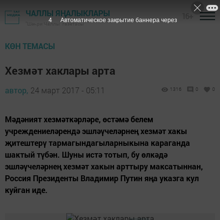
ЧАЛЛЫ ЯҢАЛЫКЛАРЫ
16+
3
Автоматическое закрытие баннера через
"Шәһри Чаллы" газетасы
КӨН ТЕМАСЫ
Хезмәт хаклары арта
автор,
24 март 2017 - 05:11
1316
0
0
Мәдәният хезмәткәрләре, өстәмә белем
учреждениеләрендә эшләүчеләрнең хезмәт хакы
җитештерү тармагындагыларныкына караганда
шактый түбән. Шуны истә тотып, бу өлкәдә
эшләүчеләрнең хезмәт хакын арттыру максатыннан,
Россия Президенты Владимир Путин яңа указга кул
куйган иде.