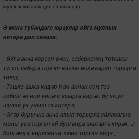
муллык киләчәк дип санаганнар.
Ә менә түбәндәге юраулар өйгә муллык
китерә дип санала:
- Өйгә акча керсен өчен, себеркенең тоткасы
түгел, себерә торган өлеше өскә карап торырга
тиеш;
- Төшке ашка кадәр һәм аннан соң тоз
сибелгән ипи кисәге ашарга кирәк, бу ысул
шулай ук уңыш та китерә;
- Әгәр бурычка акча алып торырга уйласагыз,
моны үсә торган ай булганда эшләргә кирәк. Ә
биргәндә, киресенчә, кими торган айда.;