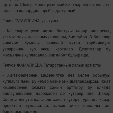
артачак. Шөкер, моны рухи кыйммәтләрнең өстенлеген
аңлаган шәһәрдәшләребез дә хуплый.
Гөлия ГАТАУЛЛИНА, укытучы:
- Кешеләрне рухи яктан баетучы һөнәр ияләренең
хезмәт хакы кызганычка каршы, бик түбән. Ә бит алар
киләчәк буынны әхлакый яктан тәрбияләүгә
үзләреннән зур өлеш кертәләр. Депутатлар бу
мәсьәләне хупласалар, бик әйбәт булыр иде.
Гөлүсә ҖАМАЛИЕВА, Татарстанның халык артисты:
- Җитәкчеләрнең мәдәнияткә йөз белән борылуы
хуплауга лаек. Бу хәбәр безне бик шатландырды. Иҗат
кешеләренең хезмәт хакын арттыру, бу өлкәдә
эшләүчеләрнең дәрәҗәсен дә күтәрер иде. Шәһәр
Советы депутатлары эш хакын күтәрү турында карар
проектын хупласалар, халык өчен саваплы эш
башкарырлар иде.