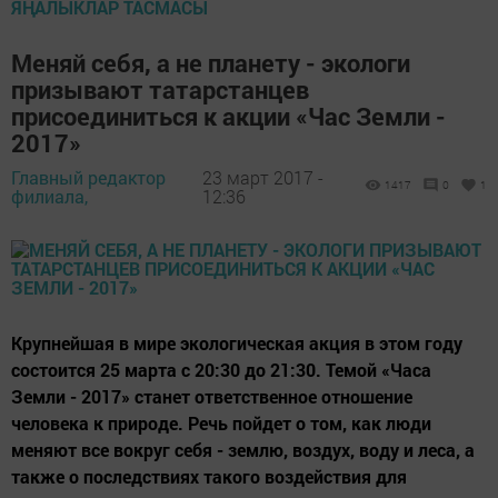
ЯҢАЛЫКЛАР ТАСМАСЫ
Меняй себя, а не планету - экологи
призывают татарстанцев
присоединиться к акции «Час Земли -
2017»
Главный редактор
23 март 2017 -
1417
0
1
филиала,
12:36
Крупнейшая в мире экологическая акция в этом году
состоится 25 марта с 20:30 до 21:30. Темой «Часа
Земли - 2017» станет ответственное отношение
человека к природе. Речь пойдет о том, как люди
меняют все вокруг себя - землю, воздух, воду и леса, а
также о последствиях такого воздействия для