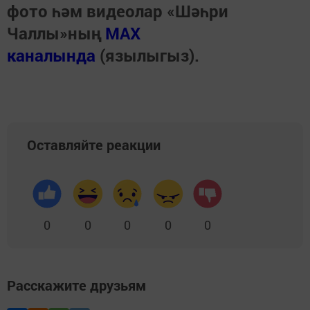
фото һәм видеолар «Шәһри
Чаллы»ның
MAX
каналында
(язылыгыз).
Оставляйте реакции
0
0
0
0
0
Расскажите друзьям