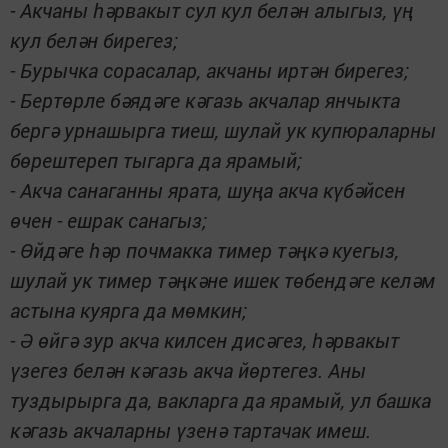
- Акчаны һәрвакыт сул кул белән алыгыз, үң
кул белән бирегез;
- Бурычка сорасалар, акчаны иртән бирегез;
- Бертөрле бәядәге кәгазь акчалар янчыкта
бергә урнашырга тиеш, шулай ук купюраларны
бөрештереп тыгарга да ярамый;
- Акча санаганны ярата, шуңа акча күбәйсен
өчен - ешрак санагыз;
- Өйдәге һәр почмакка тимер тәңкә куегыз,
шулай ук тимер тәңкәне ишек төбендәге келәм
астына куярга да мөмкин;
- Ә өйгә зур акча килсен дисәгез, һәрвакыт
үзегез белән кәгазь акча йөртегез. Аны
туздырырга да, вакларга да ярамый, ул башка
кәгазь акчаларны үзенә тартачак имеш.