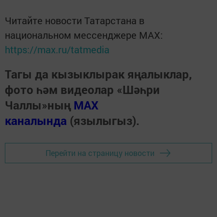
Читайте новости Татарстана в
национальном мессенджере MАХ:
https://max.ru/tatmedia
Тагы да кызыклырак яңалыклар,
фото һәм видеолар «Шәһри
Чаллы»ның
MAX
каналында
(язылыгыз).
Перейти на страницу новости