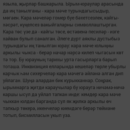
языла, җырлар башкарыла. Ырым-юраулар арасында
да иң танылганы - кара мәче турындагысыдыр,
мөгаен. Кара мәчеләр гомер буе бәхетсезлек, кайгы-
хәсрәт, күңелсез вакыйгаларны символлаштырган.
Кара төс үзе дә - кайгы төсе, өстәвенә песиләр - изге
хайван булып саналган. Әлеге дүрт аяклы дустыбыз
турындагы иң танылган юрау: кара мәче юлыңны
аркылы чыкса - берәр начар нәрсә килеп чыгасын көт
тә тор. Бу юрауның тарихы урта гасырларга барып
тоташа. Инквизиция елларында кешеләр төрле убырлы
карчык һәм сихерчеләр кара мәчегә әйләнә алган дип
уйлаган. Шуңа алардан бик курыкканнар. Соңрак,
ырымнарга җитди караучылар бу юрауга ничәмә-ничә
каршы ысул да уйлап тапкан инде: кемдер кара мәче
чыккан юлдан барганда сул як җилкә аркылы өч
тапкыр төкерә, икенчеләр киемдәге берәр төймәне
тотып, бисмилласын укып уза.