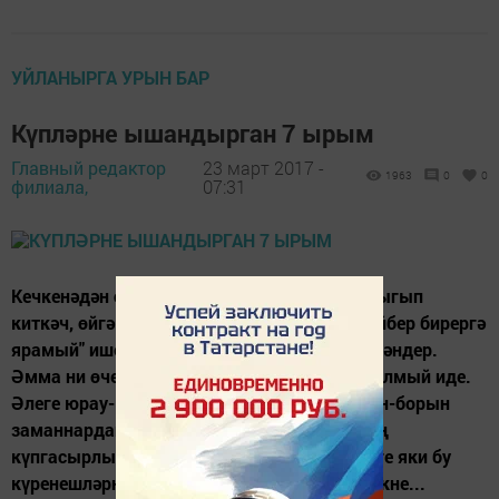
УЙЛАНЫРГА УРЫН БАР
Күпләрне ышандырган 7 ырым
Главный редактор
23 март 2017 -
1963
0
0
филиала,
07:31
Кечкенәдән сезгә "пычактан ашама", "бер чыгып
киткәч, өйгә кире кермә", "бусага аркылы әйбер бирергә
ярамый" ише кисәтүләр ишетергә туры килгәндер.
Әмма ни өчен ярамаганын беркем аңлата алмый иде.
Әлеге юрау-ырымнарның барысы да борын-борын
заманнардан ук килә. Кешелек дөньясының
күпгасырлык тарихы дәвамында халык теге яки бу
күренешләрне күзәтеп, шул рәвешле киләчәкне...