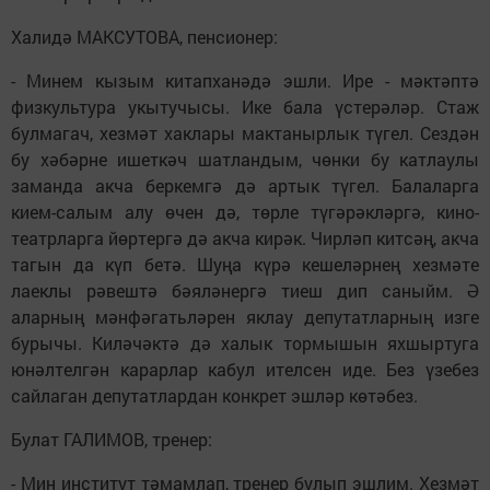
Халидә МАКСУТОВА, пенсионер:
- Минем кызым китапханәдә эшли. Ире - мәктәптә
физкультура укытучысы. Ике бала үстерәләр. Стаж
булмагач, хезмәт хаклары мактанырлык түгел. Сездән
бу хәбәрне ишеткәч шатландым, чөнки бу катлаулы
заманда акча беркемгә дә артык түгел. Балаларга
кием-салым алу өчен дә, төрле түгәрәкләргә, кино-
театрларга йөртергә дә акча кирәк. Чирләп китсәң, акча
тагын да күп бетә. Шуңа күрә кешеләрнең хезмәте
лаеклы рәвештә бәяләнергә тиеш дип саныйм. Ә
аларның мәнфәгатьләрен яклау депутатларның изге
бурычы. Киләчәктә дә халык тормышын яхшыртуга
юнәлтелгән карарлар кабул ителсен иде. Без үзебез
сайлаган депутатлардан конкрет эшләр көтәбез.
Булат ГАЛИМОВ, тренер:
- Мин институт тәмамлап, тренер булып эшлим. Хезмәт