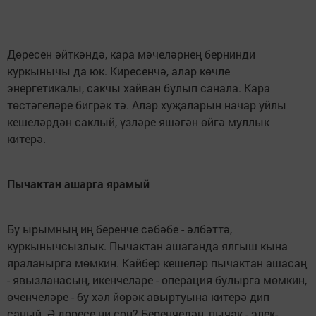
Дөресен әйткәндә, кара мәчеләрнең бернинди
куркынычы да юк. Киресенчә, алар көчле
энергетикалы, сакчы хайван булып санала. Кара
төстәгеләре бигрәк тә. Алар хуҗаларын начар уйлы
кешеләрдән саклый, үзләре яшәгән өйгә муллык
китерә.
Пычактан ашарга ярамый
Бу ырымның иң беренче сәбәбе - әлбәттә,
куркынычсызлык. Пычактан ашаганда ялгыш кына
яраланырга мөмкин. Кайбер кешеләр пычактан ашасаң
- явызланасың, икенчеләре - операция булырга мөмкин,
өченчеләре - бу хәл йөрәк авыртуына китерә дип
саный. Ә дөресе ни соң? Беренчедән, пычак - элек-