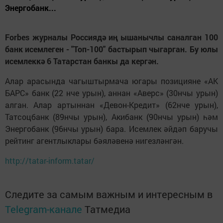
Энергобанк...
Forbes журналы Россиядә иң ышанычлы саналган 100
банк исемлеген - "Топ-100" бастырып чыгарган. Бу юлы
исемлеккә 6 Татарстан банкы да кергән.
Алар арасында чагыштырмача югары позицияне «АК
БАРС» банк (22 нче урын), аннан «Аверс» (30нчы урын)
алган. Алар артыннан «Девон-Кредит» (62нче урын),
Татсоцбанк (89нчы урын), Акибанк (90нчы урын) һәм
Энергобанк (96нчы урын) бара. Исемлек әйдәп баручы
рейтинг агентлыклары бәяләвенә нигезләнгән.
http://tatar-inform.tatar/
Следите за самым важным и интересным в
Telegram-канале
Татмедиа