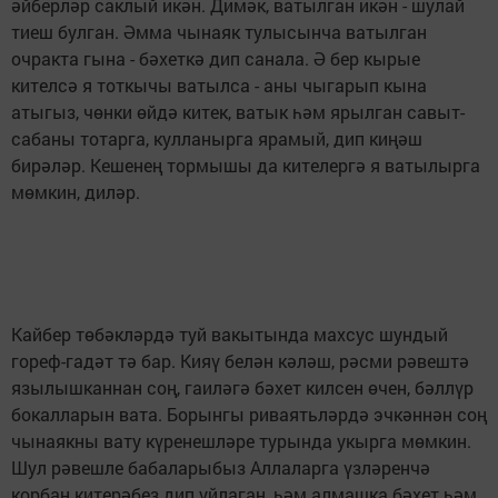
әйберләр саклый икән. Димәк, ватылган икән - шулай
тиеш булган. Әмма чынаяк тулысынча ватылган
очракта гына - бәхеткә дип санала. Ә бер кырые
кителсә я тоткычы ватылса - аны чыгарып кына
атыгыз, чөнки өйдә китек, ватык һәм ярылган савыт-
сабаны тотарга, кулланырга ярамый, дип киңәш
бирәләр. Кешенең тормышы да кителергә я ватылырга
мөмкин, диләр.
Кайбер төбәкләрдә туй вакытында махсус шундый
гореф-гадәт тә бар. Кияү белән кәләш, рәсми рәвештә
язылышканнан соң, гаиләгә бәхет килсен өчен, бәллүр
бокалларын вата. Борынгы риваятьләрдә эчкәннән соң
чынаякны вату күренешләре турында укырга мөмкин.
Шул рәвешле бабаларыбыз Аллаларга үзләренчә
корбан китерәбез дип уйлаган, һәм алмашка бәхет һәм