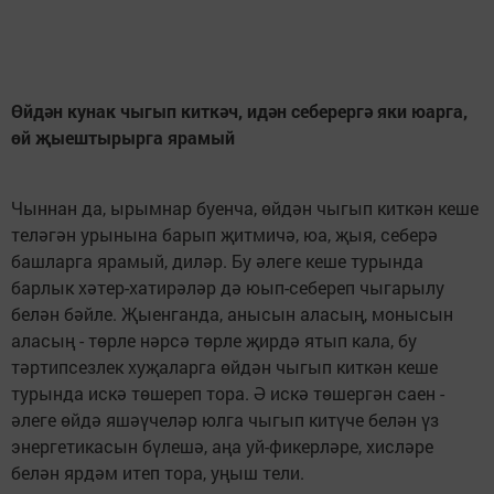
Өйдән кунак чыгып киткәч, идән себерергә яки юарга,
өй җыештырырга ярамый
Чыннан да, ырымнар буенча, өйдән чыгып киткән кеше
теләгән урынына барып җитмичә, юа, җыя, себерә
башларга ярамый, диләр. Бу әлеге кеше турында
барлык хәтер-хатирәләр дә юып-себереп чыгарылу
белән бәйле. Җыенганда, анысын аласың, монысын
аласың - төрле нәрсә төрле җирдә ятып кала, бу
тәртипсезлек хуҗаларга өйдән чыгып киткән кеше
турында искә төшереп тора. Ә искә төшергән саен -
әлеге өйдә яшәүчеләр юлга чыгып китүче белән үз
энергетикасын бүлешә, аңа уй-фикерләре, хисләре
белән ярдәм итеп тора, уңыш тели.