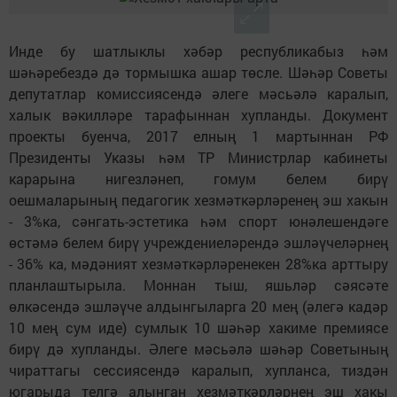
Инде бу шатлыклы хәбәр республикабыз һәм
шәһәребездә дә тормышка ашар төсле. Шәһәр Советы
депутатлар комиссиясендә әлеге мәсьәлә каралып,
халык вәкилләре тарафыннан хупланды. Документ
проекты буенча, 2017 елның 1 мартыннан РФ
Президенты Указы һәм ТР Министрлар кабинеты
карарына нигезләнеп, гомум белем бирү
оешмаларының педагогик хезмәткәрләренең эш хакын
- 3%ка, сәнгать-эстетика һәм спорт юнәлешендәге
өстәмә белем бирү учреждениеләрендә эшләүчеләрнең
- 36% ка, мәдәният хезмәткәрләренекен 28%ка арттыру
планлаштырыла. Моннан тыш, яшьләр сәясәте
өлкәсендә эшләүче алдынгыларга 20 мең (әлегә кадәр
10 мең сум иде) сумлык 10 шәһәр хакиме премиясе
бирү дә хупланды. Әлеге мәсьәлә шәһәр Советының
чираттагы сессиясендә каралып, хупланса, тиздән
югарыда телгә алынган хезмәткәрләрнең эш хакы