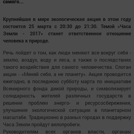
самого...
Крупнейшая в мире экологическая акция в этом году
состоится 25 марта с 20:30 до 21:30. Темой «Часа
Земли - 2017» станет ответственное отношение
человека к природе.
Речь пойдет о том, как люди меняют все вокруг себя -
землю, воздух, воду и леса, а также о последствиях
такого воздействия для самого человечества. Слоган
акции - «Меняй себя, а не планету». Акция проводится
ежегодно, в последнюю субботу марта по инициативе
Всемирного фонда дикой природы, и символизирует
солидарность жителей различных государств в
решении проблем энерго- и ресурсосбережения,
улучшения экологической ситуации в планетарном
масштабе. Традиционно в разных городах в поддержку
Часа Земли пройдут велопробеги.
Руководителям всех органов власти, органам