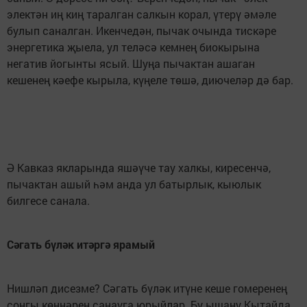
электән иң киң таралган салкын корал, үтерү әмәле
булып саналган. Икенчедән, пычак очында тискәре
энергетика җыела, ул теләсә кемнең биокырына
негатив йогынты ясый. Шуңа пычактан ашаган
кешенең кәефе кырыла, күңеле төшә, диючеләр дә бар.
Ә Кавказ якларында яшәүче тау халкы, киресенчә,
пычактан ашый һәм анда ул батырлык, кыюлык
билгесе санала.
Сәгать бүләк итәргә ярамый
Нишләп дисезме? Сәгать бүләк итүне кеше гомеренең
соңгы көннәрен санауга юрыйлар. Бу ышану Кытайда