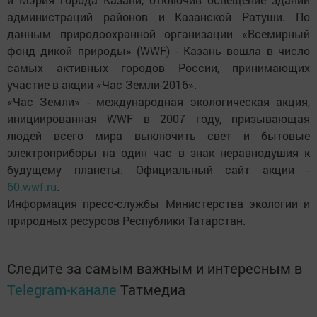
администраций районов и Казанской Ратуши. По
данным природоохранной организации «Всемирный
фонд дикой природы» (WWF) - Казань вошла в число
самых активных городов России, принимающих
участие в акции «Час Земли-2016».
«Час Земли» - международная экологическая акция,
инициированная WWF в 2007 году, призывающая
людей всего мира выключить свет и бытовые
электроприборы на один час в знак неравнодушия к
будущему планеты. Официальный сайт акции -
60.wwf.ru
.
Информация пресс-службы Министерства экологии и
природных ресурсов Республики Татарстан.
Следите за самым важным и интересным в
Telegram-канале
Татмедиа