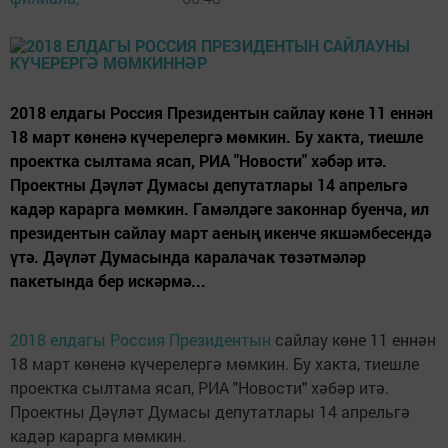
2018 елдагы Россия Президентын сайлау көне 11 еннән
18 март көненә күчерелергә мөмкин. Бу хакта, тиешле
проектка сылтама ясап, РИА "Новости" хәбәр итә.
Проектны Дәүләт Думасы депутатлары 14 апрельгә
кадәр карарга мөмкин. Гамәлдәге законнар буенча, ил
президентын сайлау март аеның икенче якшәмбесендә
үтә. Дәүләт Думасында каралачак төзәтмәләр
пакетында бер искәрмә...
2018 елдагы Россия Президентын
сайлау көне 11 еннән
18 март көненә күчерелергә мөмкин. Бу хакта, тиешле
проектка сылтама ясап, РИА "Новости" хәбәр итә.
Проектны Дәүләт Думасы депутатлары 14 апрельгә
кадәр карарга мөмкин.