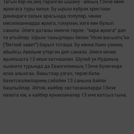
Тагын бер иң киң таралган ышану - айның 13нче көне
җомгага туры килүе. Бу ырым күбрәк христиан
динендәге халык арасында популяр, чөнки
мөселманнарда җомга, гомумән, изге көн булып
санала. Әлеге датаны икенче төрле - "кара җомга" дип
тә атыйлар. Ырым тамырлары белән "Иске васыять"кә
("Ветхий завет") барып тоташа. Бу көнне Каин үзенең
абыйсы Авельне үтергән дип санала. Әлеге кичке
җыелышта 13 кеше катнашкан. Шулай ук Иуданың
хыянәте турында да Евангелиеның 13нче бүлегендә
искә алынган. Вакытлар узгач, төрле бәла-
бәхетсезлекләрнең сәбәбен 13 санына бәйли
башлыйлар. Әйтик, кайбер хастаханәләрдә 13нче
палата юк, ә кайбер кунакханәләр 13 нче катсыз гына.