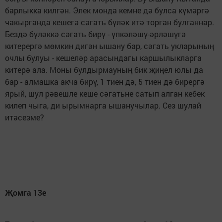
барлыкка килгән. Элек монда кемне дә булса күмәргә
чакырганда кешегә сәгать бүләк итә торган булганнар.
Бездә бүләккә сәгать бирү - үпкәләшү-әрләшүгә
китерергә мөмкин дигән ышану бар, сәгать укларының
очлы булуы - кешеләр арасындагы каршылыкларга
китерә ала. Моны булдырмауның бик җиңел юлы да
бар - алмашка акча бирү, 1 тиен дә, 5 тиен дә бирергә
ярый, шул рәвешле кеше сәгатьне сатып алган кебек
килеп чыга, ди ырымнарга ышанучылар. Сез шулай
итәсезме?
Җомга 13е