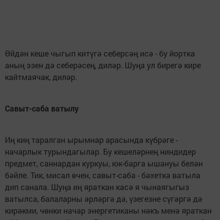
Өйдән кеше чыгып китүгә себерсәң исә - бу йортка
аның эзен дә себерәсең, диләр. Шуңа ул бирегә кире
кайтмаячак, диләр.
Савыт-саба ватылу
Иң киң таралган ырымнар арасында күбрәге -
начарлык турындагылар. Бу кешеләрнең ниндидер
предмет, саннардан куркуы, юк-барга ышануы белән
бәйле. Тик, мисал өчен, савыт-саба - бәхеткә ватыла
дип санала. Шуңа иң яраткан касә я чынаягыгыз
ватылса, балаларны әрләргә дә, үзегезне сүгәргә дә
кирәкми, чөнки начар энергетиканы нәкъ менә яраткан