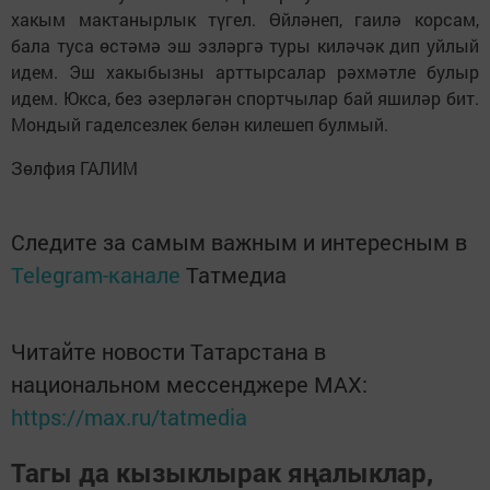
хакым мактанырлык түгел. Өйләнеп, гаилә корсам,
бала туса өстәмә эш эзләргә туры киләчәк дип уйлый
идем. Эш хакыбызны арттырсалар рәхмәтле булыр
идем. Юкса, без әзерләгән спортчылар бай яшиләр бит.
Мондый гаделсезлек белән килешеп булмый.
Зөлфия ГАЛИМ
Следите за самым важным и интересным в
Telegram-канале
Татмедиа
Читайте новости Татарстана в
национальном мессенджере MАХ:
https://max.ru/tatmedia
Тагы да кызыклырак яңалыклар,