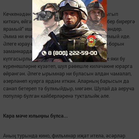
Кечкенәдән сезгә "пычактан ашама", "бер чыгып
киткәч, өйгә кире кермә", "бусага аркылы әйбер бирергә
ярамый" ише кисәтүләр ишетергә туры килгәндер.
Әмма ни өчен ярамаганын беркем аңлата алмый иде.
Әлеге юрау-ырымнарның барысы да борын-борын
заманнардан ук килә. Кешелек дөньясының
күпгасырлык тарихы дәвамында халык теге яки бу
күренешләрне күзәтеп, шул рәвешле киләчәкне юрарга
өйрәнгән. Әлеге ырымнар ни буласын алдан чамалап,
әзерләнеп куярга ярдәм иткән. Аларның барысын да
санап бетереп тә булмыйдыр, мөгаен. Шулай да аеруча
популяр булган кайберләренә тукталыйк әле.
Кара мәче юлыңны бүлсә...
Аның турында кино, фильмнар иҗат ителә, әсәрләр