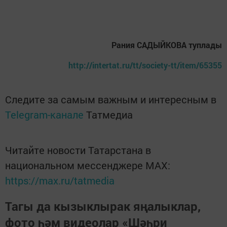
Рания САДЫЙКОВА туплады
http://intertat.ru/tt/society-tt/item/65355
Следите за самым важным и интересным в
Telegram-канале
Татмедиа
Читайте новости Татарстана в
национальном мессенджере MАХ:
https://max.ru/tatmedia
Тагы да кызыклырак яңалыклар,
фото һәм видеолар «Шәһри