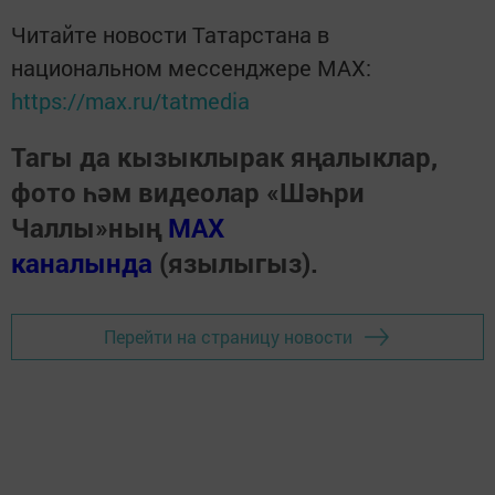
Читайте новости Татарстана в
национальном мессенджере MАХ:
https://max.ru/tatmedia
Тагы да кызыклырак яңалыклар,
фото һәм видеолар «Шәһри
Чаллы»ның
MAX
каналында
(язылыгыз).
Перейти на страницу новости