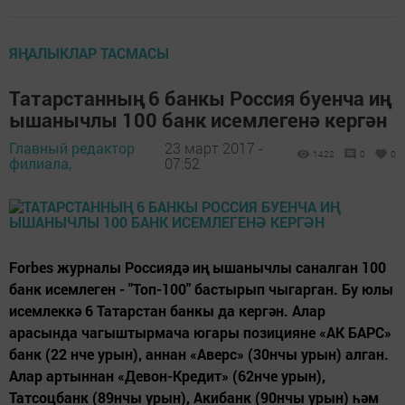
ЯҢАЛЫКЛАР ТАСМАСЫ
Татарстанның 6 банкы Россия буенча иң
ышанычлы 100 банк исемлегенә кергән
Главный редактор
23 март 2017 -
1422
0
0
филиала,
07:52
Forbes журналы Россиядә иң ышанычлы саналган 100
банк исемлеген - "Топ-100" бастырып чыгарган. Бу юлы
исемлеккә 6 Татарстан банкы да кергән. Алар
арасында чагыштырмача югары позицияне «АК БАРС»
банк (22 нче урын), аннан «Аверс» (30нчы урын) алган.
Алар артыннан «Девон-Кредит» (62нче урын),
Татсоцбанк (89нчы урын), Акибанк (90нчы урын) һәм