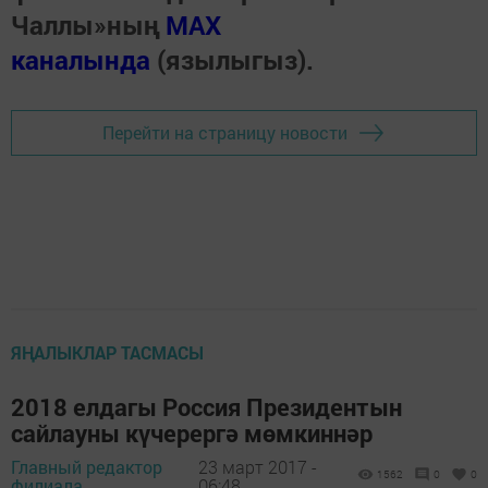
Чаллы»ның
MAX
каналында
(язылыгыз).
Перейти на страницу новости
ЯҢАЛЫКЛАР ТАСМАСЫ
2018 елдагы Россия Президентын
сайлауны күчерергә мөмкиннәр
Главный редактор
23 март 2017 -
1562
0
0
филиала,
06:48