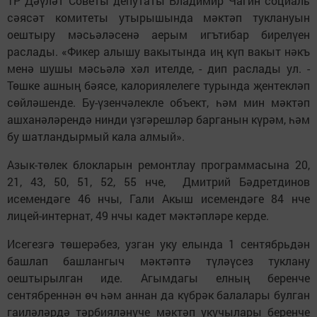
ТР Дәүләт Советы депутаты Владимир Чагин социаль
сәясәт комитеты утырышында мәктәп туклануын
оештыру мәсьәләсенә аерым игътибар бирелүен
раслады. «Фикер алышу вакытында иң күп вакыт нәкъ
менә шушы мәсьәлә хәл ителде, - дип раслады ул. -
Төшке ашның бәясе, калориялелеге турында җентекләп
сөйләшенде. Бу-үзенчәлекле объект, һәм мин мәктәп
ашханәләрендә нинди үзгәрешләр барганын күрәм, һәм
бу шатландырмый кала алмый».
Азык-төлек блокларын ремонтлау программасына 20,
21, 43, 50, 51, 52, 55 нче, Дмитрий Бәдретдинов
исемендәге 46 нчы, Гали Акыш исемендәге 84 нче
лицей-интернат, 49 нчы кадет мәктәпләре керде.
Исегезгә төшерәбез, узган уку елында 1 сентябрьдән
башлап башлангыч мәктәптә түләүсез туклану
оештырылган иде. Агымдагы елның беренче
сентябреннән өч һәм аннан да күбрәк балалары булган
гаиләләрдә тәрбияләнүче мәктәп укучылары беренче