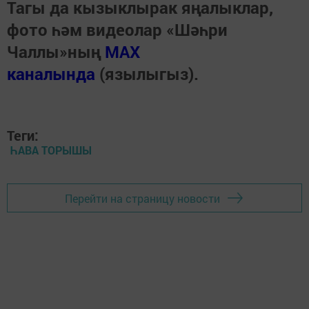
Тагы да кызыклырак яңалыклар,
фото һәм видеолар «Шәһри
Чаллы»ның
MAX
каналында
(язылыгыз).
Теги:
ҺАВА ТОРЫШЫ
Перейти на страницу новости