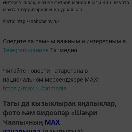
Әйтергә кирәк, икенче футбол мәйданчыгы 43 нче урта
мәктәп территориясендә урнашкан.
Фото: http://nabchelny.ru/
Следите за самым важным и интересным в
Telegram-канале
Татмедиа
Читайте новости Татарстана в
национальном мессенджере MАХ:
https://max.ru/tatmedia
Тагы да кызыклырак яңалыклар,
фото һәм видеолар «Шәһри
Чаллы»ның
MAX
каналында
(язылыгыз).