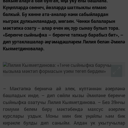
вакыйгаларга бай булган, яңа уку елы башлана.
Күңелләрдә сөенеч, йөзләрдә шатлыклы елмаю
балкый. Бу көнне ата-аналар нәни сабыйлардан
ныграк дулкынланадыр, мөгаен. Чөнки балаларын
мәктәпкә озату – алар өчен иң зур сынау булып тора.
«Беренче сыйныфка – беренче тапкыр барабыз бит», –
дип уртаклашалар әңгәмәдәшләрем Лилия белән Әмилә
Кыяметдиновалар.
– Мәктәпкә берничә ай элек, күптәннән әзерләнә
башладык инде, – дип сөйли кызы Әмиләне беренче
сыйныфка озатучы Лилия Кыяметдинова. – Без 39нчы
гомуми белем бирү мәктәбендә махсус әзерлек
курслары уздык. Моны мин бик уңайлы һәм бик
кирәкле булды дип саныйм. Алдан ук укытучылар