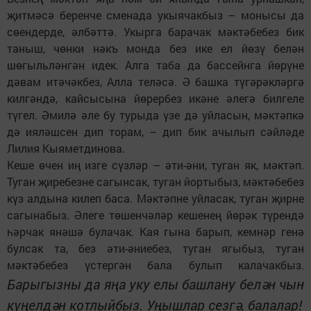
җитмәсә беренче сменада укыячакбыз – монысы да
сөендерде, әлбәттә. Укырга барачак мәктәбебез бик
таныш, чөнки нәкъ монда без ике ел йөзү белән
шөгыльләнгән идек. Алга таба да бассейнга йөрүне
дәвам итәчәкбез, Алла теләсә. Ә башка түгәрәкләргә
килгәндә, кайсысына йөрербез икәне әлегә билгеле
түгел. Әмилә әле бу турыда үзе дә уйласын, мәктәпкә
дә ияләшсен дип торам, – дип бик ачылып сәйләде
Лилия Кыяметдинова.
Кеше өчен иң изге сүзләр – әти-әни, туган як, мәктәп.
Туган җиребезне сагынсак, туган йортыбыз, мәктәбебез
күз алдына килеп баса. Мәктәпне уйласак, туган җирне
сагынабыз. Әлеге төшенчәләр кешенең йөрәк түрендә
һәрчак янәшә булачак. Кая гына барып, кемнәр генә
булсак та, без әти-әниебез, туган ягыбыз, туган
мәктәбебез үстергән бала булып калачакбыз.
Барыгызны да яңа уку елы башлану белән чын
күңелдән котлыйбыз. Уңышлар сезгә, балалар!