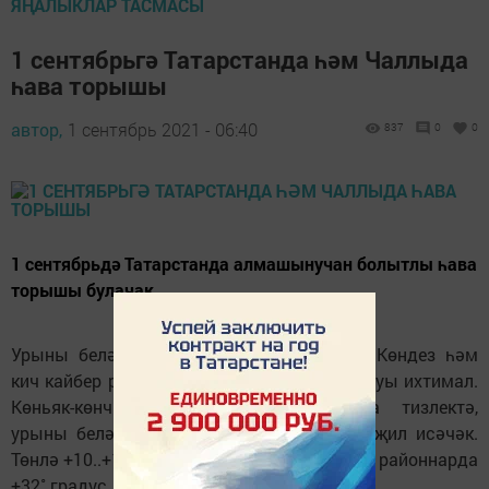
ЯҢАЛЫКЛАР ТАСМАСЫ
1 сентябрьгә Татарстанда һәм Чаллыда
һава торышы
автор,
1 сентябрь 2021 - 06:40
837
0
0
1 сентябрьдә Татарстанда алмашынучан болытлы һава
торышы булачак.
Урыны белән кыска вакытлы яңгырлар. Көндез һәм
кич кайбер районнарда яшен булуы, боз явуы ихтимал.
Көньяк-көнчыгыштан, көньяктан уртача тизлектә,
урыны белән 17-22 метр тизлектә көчле җил исәчәк.
Төнлә +10..+15˚, көндез +23..+28˚, көнчыгыш районнарда
+32˚ градус.