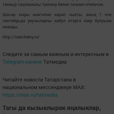
тапкыр ташламалы туклану белән тәэмин ителәчәк.
Шәһәр мэры мәктәпне карап чыкты, аның 1 нче
сентябрьдә укучыларны кабул итәргә әзер булуына
инанды.
http://nabchelny.ru/
Следите за самым важным и интересным в
Telegram-канале
Татмедиа
Читайте новости Татарстана в
национальном мессенджере MАХ:
https://max.ru/tatmedia
Тагы да кызыклырак яңалыклар,