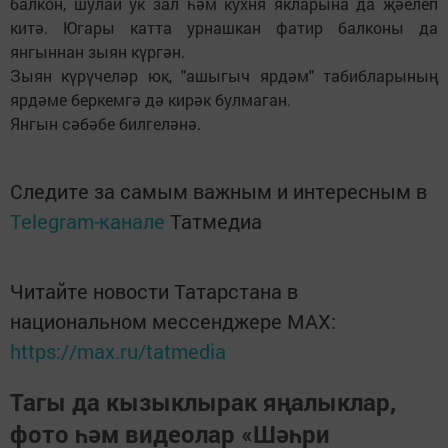
балкон, шулай ук зал һәм кухня якларына да җәелеп
китә. Югары катта урнашкан фатир балконы да
янгыннан зыян күргән.
Зыян күрүчеләр юк, "ашыгыч ярдәм" табибларының
ярдәме беркемгә дә кирәк булмаган.
Янгын сәбәбе билгеләнә.
Следите за самым важным и интересным в
Telegram-канале
Татмедиа
Читайте новости Татарстана в
национальном мессенджере MАХ:
https://max.ru/tatmedia
Тагы да кызыклырак яңалыклар,
фото һәм видеолар «Шәһри