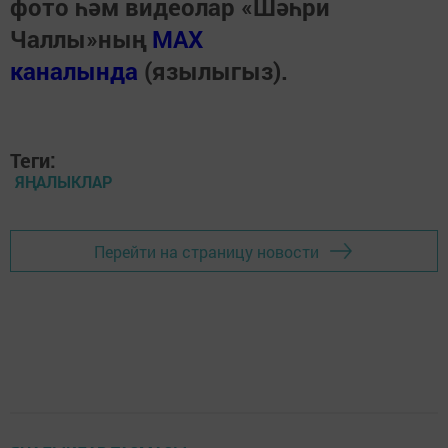
фото һәм видеолар «Шәһри
Чаллы»ның
MAX
каналында
(язылыгыз).
Теги:
ЯҢАЛЫКЛАР
Перейти на страницу новости