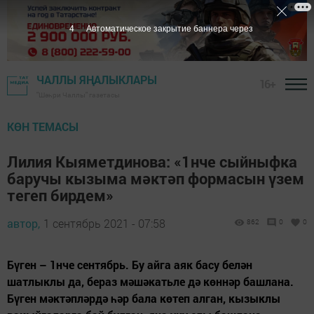
3
Автоматическое закрытие баннера через
ЧАЛЛЫ ЯҢАЛЫКЛАРЫ
16+
"Шәһри Чаллы" газетасы
КӨН ТЕМАСЫ
Лилия Кыяметдинова: «1нче сыйныфка
баручы кызыма мәктәп формасын үзем
тегеп бирдем»
автор,
1 сентябрь 2021 - 07:58
862
0
0
Бүген – 1нче сентябрь. Бу айга аяк басу белән
шатлыклы да, бераз мәшәкатьле дә көннәр башлана.
Бүген мәктәпләрдә һәр бала көтеп алган, кызыклы