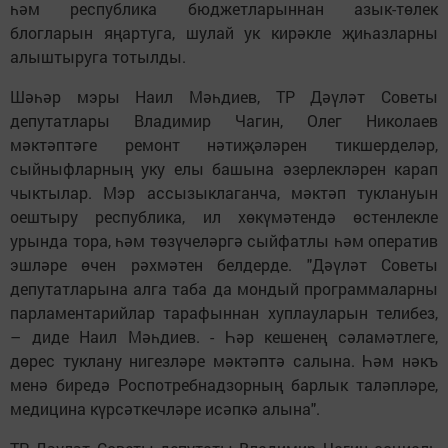
һәм республика бюджетларыннан азык-төлек
блогларын яңартуга, шулай ук кирәкле җиһазларны
алыштыруга тотылды.
Шәһәр мэры Наил Мәһдиев, ТР Дәүләт Советы
депутатлары Владимир Чагин, Олег Николаев
мәктәптәге ремонт нәтиҗәләрен тикшерделәр,
сыйныфларның уку елы башына әзерлекләрен карап
чыктылар. Мэр ассызыклаганча, мәктәп туклануын
оештыру республика, ил хөкүмәтендә өстенлекле
урында тора, һәм төзүчеләргә сыйфатлы һәм оператив
эшләре өчен рәхмәтен белдерде. "Дәүләт Советы
депутатларына алга таба да мондый программаларны
парламентарийлар тарафыннан хуплауларын телибез,
– диде Наил Мәһдиев. - Һәр кешенең сәламәтлеге,
дөрес туклану нигезләре мәктәптә салына. Һәм нәкъ
менә биредә Роспотребнадзорның барлык таләпләре,
медицина күрсәткечләре исәпкә алына".