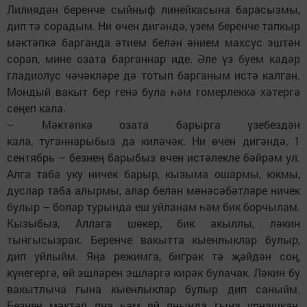
Лилиядән беренче сыйныф линейкасына барасызмы,
дип тә сорадым. Ни өчен дигәндә, үзем беренче тапкыр
мәктәпкә барганда әтием белән әнием махсус эштән
сорап, мине озата барганнар иде. Әле үз буем кадәр
гладиолус чәчәкләре дә тотып барганым истә калган.
Мондый вакыт бер генә була һәм гомерлеккә хәтергә
сеңеп кала.
– Мәктәпкә озата барырга үзебездән
кала, туганнарыбыз да киләчәк. Ни өчен дигәндә, 1
сентябрь – безнең барыбыз өчен истәлекле бәйрәм ул.
Алга таба уку ничек барыр, кызыма ошармы, юкмы,
дуслар таба алырмы, алар белән мөнәсәбәтләре ничек
булыр – болар турында еш уйланам һәм бик борчылам.
Кызыбыз, Аллага шөкер, бик акыллы, ләкин
тынгысызрак. Беренче вакытта кыенлыклар булыр,
дип уйлыйм. Яңа режимга, бигрәк тә җәйдән соң,
күнегергә, өй эшләрен эшләргә кирәк булачак. Ләкин бу
вакытлыча гына кыенлыклар булыр дип саныйм.
Безнең мәктәп яңа һәм өй янында гына урнашкан,