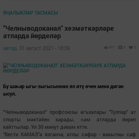
ЯҢАЛЫКЛАР ТАСМАСЫ
"Челныводоканал" хезмәткәрләре
атларда йөрделәр
автор,
31 август 2021 - 18:39
911
0
0
Бу шәһәр ыгы-зыгысыннан ял итү өчен менә дигән
ысул.
"Челныводоканал" профсоюзы әгъзалары "Тулпар" ат
спорты мәктәбен карады, һәм атларда йөреп
кайттылар. Ул 30 минут дәвам итте.
"Вести КАМАЗ"а язганча, атлы сәфәр - вакытны саф