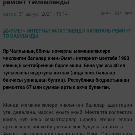
ремонт тәмамланды
автор,
31 август 2021 - 16:14
927
0
0
Яр Чаллының 86нчы номерлы мөмкинлекләре
чикләнгән балалар өчен«Өмет» интернат-мәктәбе 1993
елның 6 сентябреннән бирле эшли. Бина үзе исә 40 ел
тулысынча яңартуны көткән (анда элек балалар
бакчасы урнашкан булган). Республика бюджетыннан
ремонтка 67 млн сумнан артык акча бүленгән.
Монда мөмкинлекләре чикләнгән балалар адаптация
үтә, дәвалана, махсус укыту укый. Мәктәптә коллектив
көйле, күп кенә хезмәткәрләр биредә егерме елдан
артык эшли, чөнки бу үзенчәлекле булуны таләп итә.
Ачылу тантанасында шәһәр мэры Наил Мәһдиев һәм