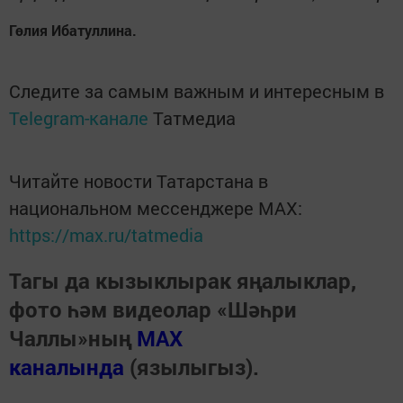
Гөлия Ибатуллина.
Следите за самым важным и интересным в
Telegram-канале
Татмедиа
Читайте новости Татарстана в
национальном мессенджере MАХ:
https://max.ru/tatmedia
Тагы да кызыклырак яңалыклар,
фото һәм видеолар «Шәһри
Чаллы»ның
MAX
каналында
(язылыгыз).