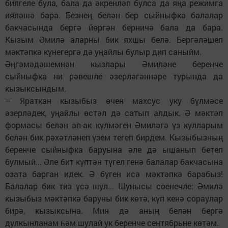
билгеле була, бала да әкренләп булса да яңа режимга
ияләшә бара. Безнең белән бер сыйныфка балалар
бакчасында бергә йөргән берничә бала да бара.
Кызым Әмилә аларны бик яхшы белә. Бергәләшеп
мәктәпкә күнегергә дә уңайлы булыр дип саныйм.
Әңгәмәдәшемнән кызлары Әмиләне беренче
сыйныфка ни рәвешле әзерләгәннәре турында да
кызыксындым.
– Яраткан кызыбыз өчен махсус уку бүлмәсе
әзерләдек, уңайлы өстәл дә сатып алдык. Ә мәктәп
формасы белән ап-ак күлмәген Әмиләгә үз кулларым
белән бик рәхәтләнеп үзем тегеп бирдем. Кызыбызның
беренче сыйныфка баруына әле дә ышанып бетеп
булмый... Әле бит күптән түгел генә балалар бакчасына
озата барган идек. Ә бүген исә мәктәпкә барабыз!
Балалар бик тиз үсә шул... Шунысы сөенечле: Әмилә
кызыбыз мәктәпкә баруны бик көтә, күп кенә сораулар
бирә, кызыксына. Мин дә аның белән бергә
дулкынланам һәм шулай ук беренче сентябрьне көтәм.