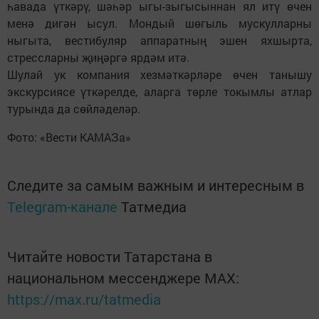
һавада үткәрү, шәһәр ыгы-зыгысыннан ял итү өчен
менә дигән ысул. Мондый шөгыль мускулларны
ныгыта, вестибуляр аппаратның эшен яхшырта,
стрессларны җиңәргә ярдәм итә.
Шулай ук компания хезмәткәрләре өчен танышу
экскурсиясе үткәрелде, аларга төрле токымлы атлар
турында да сөйләделәр.
Фото: «Вести КАМАЗа»
Следите за самым важным и интересным в
Telegram-канале
Татмедиа
Читайте новости Татарстана в
национальном мессенджере MАХ:
https://max.ru/tatmedia