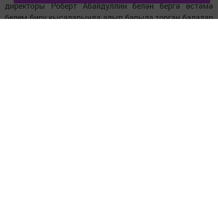
директоры Роберт Абайдуллин белән бергә өстәмә
белем бирү кысаларында алып барыла торган балалар
эшләре белән дә танышты.
Фото: http://nabchelny.ru/
Следите за самым важным и интересным в
Telegram-канале
Татмедиа
Читайте новости Татарстана в
национальном мессенджере MАХ:
https://max.ru/tatmedia
Тагы да кызыклырак яңалыклар,
фото һәм видеолар «Шәһри
Чаллы»ның
MAX