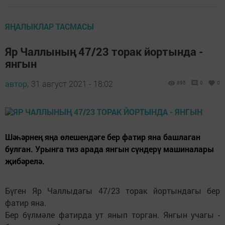
ЯҢАЛЫКЛАР ТАСМАСЫ
Яр Чаллының 47/23 торак йортында -
янгын
автор,
31 август 2021 - 18:02
895
0
0
Шәһәрнең яңа өлешендәге бер фатир яна башлаган
булган. Урынга тиз арада янгын сүндерү машиналары
җибәрелә.
Бүген Яр Чаллыдагы 47/23 торак йортындагы бер
фатир яна.
Бер бүлмәле фатирда ут янып торган. Янгын учагы -