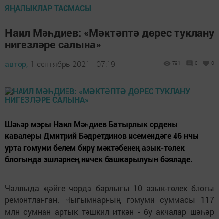
ЯҢАЛЫКЛАР ТАСМАСЫ
Наил Мәһдиев: «Мәктәптә дөрес туклану
нигезләре салына»
автор,
1 сентябрь 2021 - 07:19
791
0
0
Шәһәр мэры Наил Мәһдиев Батырлык ордены
кавалеры Дмитрий Бәдретдинов исемендәге 46 нчы
урта гомуми белем бирү мәктәбенең азык-төлек
блогында эшләрнең ничек башкарылуын бәяләде.
Чаллыда җәйге чорда барлыгы 10 азык-төлек блогы
ремонтланган. Чыгымнарның гомуми суммасы 117
млн сумнан артык тәшкил иткән - бу акчалар шәһәр