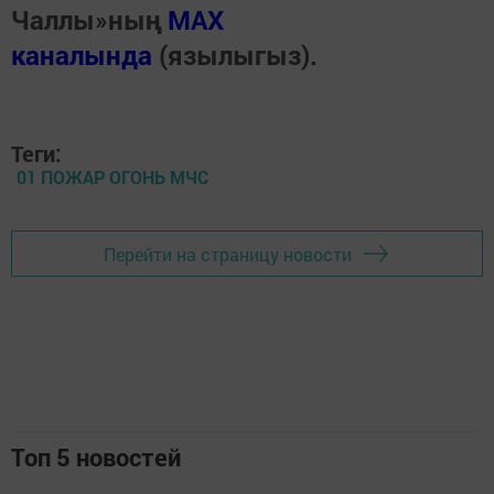
Чаллы»ның
MAX
каналында
(язылыгыз).
Теги:
01 ПОЖАР ОГОНЬ МЧС
Перейти на страницу новости
Топ 5 новостей