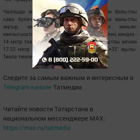
Чаллыда исә 1 сентябрьдә алмашынучан болытлы
һава булачак. Төнлә урыны белән кыска вакытлы
яңгыр, көндез явым-төшемсез. Җил көньяк-
көнчыгыштан, көньяктан 4-9 метр тизлек белән, көндез -
14 метр тизлектә, урыны белән кыска вакытлы көчәю
17-22 метр тизлектә булачак. Көндез +28...+32˚ җылы.
Төнлә температура +10... +13˚ җылы булачак.
Следите за самым важным и интересным в
Telegram-канале
Татмедиа
Читайте новости Татарстана в
национальном мессенджере MАХ:
https://max.ru/tatmedia