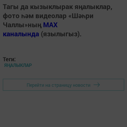
Тагы да кызыклырак яңалыклар,
фото һәм видеолар «Шәһри
Чаллы»ның
MAX
каналында
(язылыгыз).
Теги:
ЯҢАЛЫКЛАР
Перейти на страницу новости