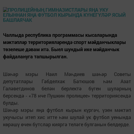
Чаллыда республика программасы кысаларында
мәктәпләр территорияләрендә спорт мәйданчыклары
төзелеше дәвам итә. Быел шундый ике мәйданчык
файдалануга тапшырылган.
Шәһәр мэры Наил Мәһдиев шәһәр Советы
депутатлары Габделхак Батюшов һәм Азат
Галәветдинов белән берлектә бүген шуларның
берсендә - «78 нче Пушкин пролицее» территориясендә
булды.
Шәһәр мэры яңа футбол кырын күргәч, үзен мәктәп
укучысы итеп хис итте һәм шулай ук футбол уенында
көрәшү өчен бутслар кияргә теләге булганын белдерде.