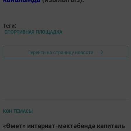
Теги:
СПОРТИВНАЯ ПЛОЩАДКА
Перейти на страницу новости
КӨН ТЕМАСЫ
«Өмет» интернат-мәктәбендә капиталь