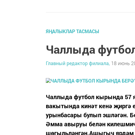
ЯҢАЛЫКЛАР ТАСМАСЫ
Чаллыда футбол
Главный редактор филиала,
18 июнь 20
Чаллыда футбол кырында 57 я
вакытында кинәт кенә җиргә е
урынбасары булып эшләгән. Бе
Әмма авыруы белән килешмичә
шөгыльләнгән.Ашыгыч ярдәм м