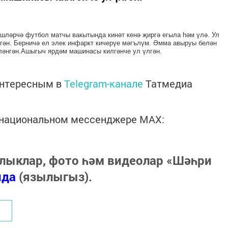
шләрчә футбол матчы вакытында кинәт кенә җиргә егыла һәм үлә. Ул
гән. Берничә ел элек инфаркт кичерүе мәгълүм. Әмма авыруы белән
ләнгән.Ашыгыч ярдәм машинасы килгәнче ул үлгән.
интересным в
Telegram-канале
Татмедиа
в национальном мессенджере MАХ:
лыклар, фото һәм видеолар «Шәһри
нда
(язылыгыз).