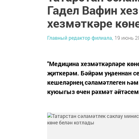
Гадел Вафин хе
хезмәткәре көн
Главный редактор филиала,
19 июнь 20
"Медицина хезмәткәрләре көне 
җиткерәм. Бәйрәм уңаеннан се
кешеләрнең сәламәтлеген һәм
куюыгыз өчен рәхмәт әйтәсем