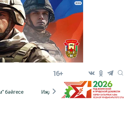
16+
" бәйгесе
Иҗат
Реклама
Онлайн язы