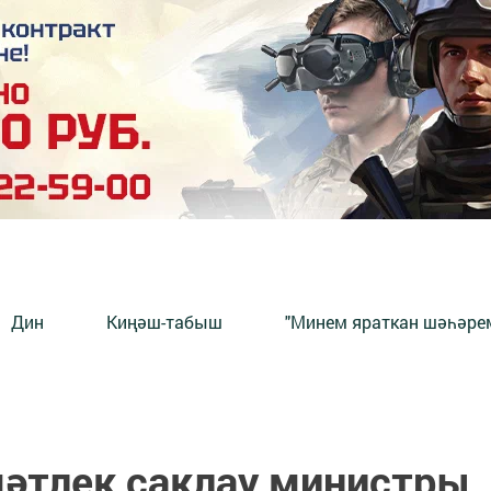
Дин
Киңәш-табыш
"Минем яраткан шәһәрем
мәтлек саклау министры