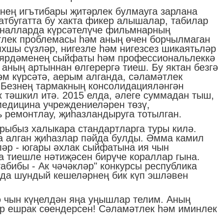
ьнең игътибары җитәрлек булмауга зарлана
атбугатта бу хакта фикер алышалар, табилар
аналларда күрсәтелүче фильмнарның
тлек проблемасы һәм аның өчен борчылмаган
яхшы сүзләр, нигезле һәм нигезсез шикаятьләр
 ярдәменең сыйфаты һәм профессиональлеккә
 аның артыннан өлгерергә тиеш. Бу яктан безгә
әм күрсәтә, аерым алганда, сәламәтлек
. Безнең тармакның консолидацияләнгән
 тәшкил итә. 2015 елда, әлеге суммадан тыш,
медицина учреждениеләрен төзү,
ь ремонтлау, җиһазландыруга тотылган.
арыбыз халыкара стандартларга туры килә.
а алган җиһазлар пәйда булды. Әмма камил
ләр - югары әхлак сыйфатына ия чын
 тиешле нәтиҗәсен бирүче кораллар гына.
табибы - Ак чәчәкләр" конкурсы республика
нда шундый кешеләрнең бик күп эшләвен
ә чын күңелдән яңа уңышлар телим. Аның
р ешрак сөендерсен! Сәламәтлек һәм иминлек