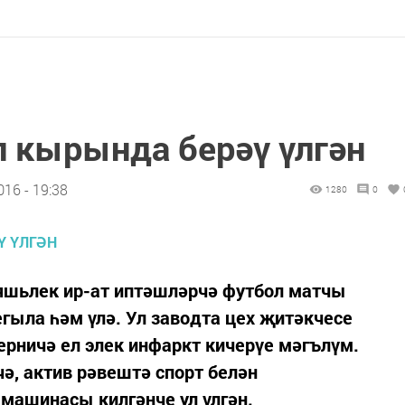
 кырында берәү үлгән
16 - 19:38
1280
0
шьлек ир-ат иптәшләрчә футбол матчы
гыла һәм үлә. Ул заводта цех җитәкчесе
рничә ел элек инфаркт кичерүе мәгълүм.
, актив рәвештә спорт белән
ашинасы килгәнче ул үлгән.