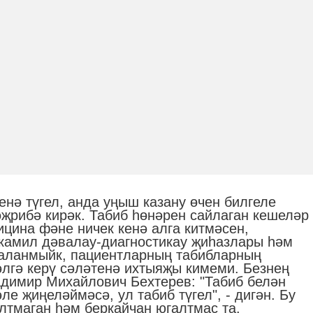
енә түгел, анда уңыш казану өчен билгеле
әҗрибә кирәк. Табиб һөнәрен сайлаган кешеләр
цина фәне ничек кенә алга китмәсен,
камил дәвалау-диагностикау җиһазлары һәм
аланмыйк, пациентларның табибларның
әлгә керү сәләтенә ихтыяҗы кимеми. Безнең
адимир Михайлович Бехтерев: "Табиб белән
е җиңеләймәсә, ул табиб түгел", - дигән. Бу
лтмаган һәм беркайчан югалтмас та.