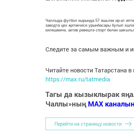
Чаллыда футбол кырында 57 яшьлек ир-ат иптә
заводта цех җитәкчесе урынбасары булып эшлә
килешмичә, актив рәвештә спорт белән шөгыль
Следите за самым важным и 
Читайте новости Татарстана 
https://max.ru/tatmedia
Тагы да кызыклырак яңа
Чаллы»ның
MAX каналы
Перейти на страницу новости