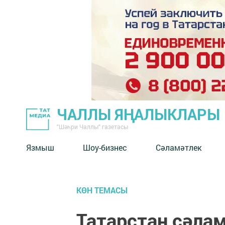
ЧАЛЛЫ ЯҢАЛЫКЛАРЫ
"Шәһри Чаллы" газетасы
Язмыш
Шоу-бизнес
Сәламәтлек
КӨН ТЕМАСЫ
Татарстан сәла