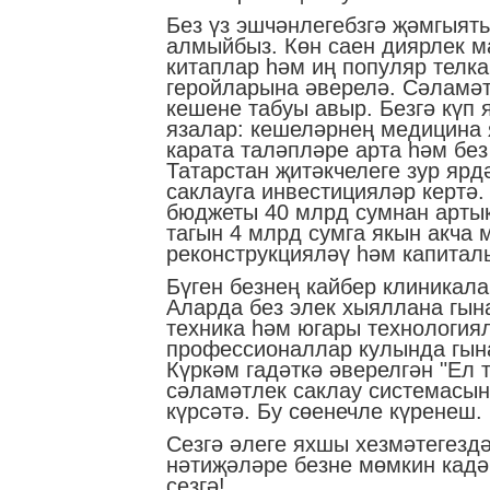
Без үз эшчәнлегебзгә җәмгыят
алмыйбыз. Көн саен диярлек м
китаплар һәм иң популяр телк
геройларына әверелә. Сәламә
кешене табуы авыр. Безгә күп 
язалар: кешеләрнең медицина
карата таләпләре арта һәм без
Татарстан җитәкчелеге зур ярд
саклауга инвестицияләр кертә
бюджеты 40 млрд сумнан артык
тагын 4 млрд сумга якын акча 
реконструкцияләү һәм капитал
Бүген безнең кайбер клиникал
Аларда без элек хыяллана гын
техника һәм югары технология
профессионаллар кулында гына
Күркәм гадәткә әверелгән "Ел 
сәламәтлек саклау системасы
күрсәтә. Бу сөенечле күренеш.
Сезгә әлеге яхшы хезмәтегезд
нәтиҗәләре безне мөмкин кадә
сезгә!