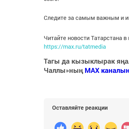
Следите за самым важным и 
Читайте новости Татарстана 
https://max.ru/tatmedia
Тагы да кызыклырак яңа
Чаллы»ның
MAX каналы
Оставляйте реакции