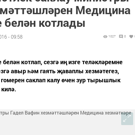
змәттәшләрен Медицина
е белән котлады
16 - 09:58
1027
0
белән котлап, сезгә иң изге теләкләремне
згә авыр һәм гаять җаваплы хезмәтегез,
 гомерен саклап калу өчен зур тырышлык
 килә.