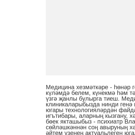
Медицина хезмәткәре - һөнәр г
күләмдә белем, күнекмә һәм т
үзгә җанлы булырга тиеш. Меди
клиникаларыбызда нинди генә 
югары технологияләрдән файд
игътибары, аларның кызгану, х
бөек якташыбыз - психиатр Вл
сөйләшкәннән соң авыруның хәл
әйтем үзенең актуальлеген юга