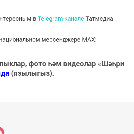
интересным в
Telegram-канале
Татмедиа
в национальном мессенджере MАХ:
лыклар, фото һәм видеолар «Шәһри
нда
(язылыгыз).