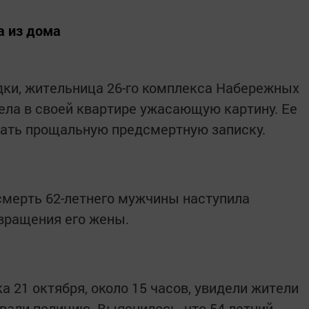
а из дома
дки, жительница 26-го комплекса Набережных
идела в своей квартире ужасающую картину. Ее
сать прощальную предсмертную записку.
смерть 62-летнего мужчины наступила
звращения его жены.
а 21 октября, около 15 часов, увидели жители
вали полицию. Выяснилось, что 54-летний