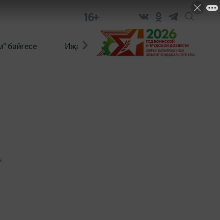
16+
" бәйгесе
Иҗат
Реклама
Онлайн язы
3