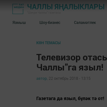
ЧАЛЛЫ ЯҢАЛЫКЛАРЫ
"Шәһри Чаллы" газетасы
Язмыш
Шоу-бизнес
Сәламәтлек
КӨН ТЕМАСЫ
Телевизор отасы
Чаллы"га языл!
автор,
22 октябрь 2018 - 13:15
Газетага да языл, бүләк тә от!