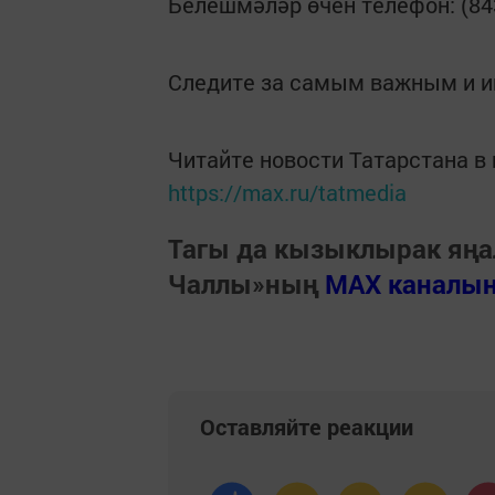
Белешмәләр өчен телефон: (843
Следите за самым важным и 
Читайте новости Татарстана 
https://max.ru/tatmedia
Тагы да кызыклырак яңа
Чаллы»ның
MAX каналы
Оставляйте реакции