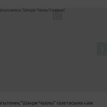
❯
гытенең "Шәһри Чаллы" газетасына һәм