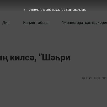
6
Автоматическое закрытие баннера через
Дин
Киңәш-табыш
"Минем яраткан шәһәрем
ң килсә, "Шәһри
2149
0