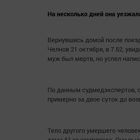
На несколько дней она уезжал
Вернувшись домой после поез
Челнов 21 октября, в 7.52, ув
муж был мертв, но успел напи
По данным судмедэкспертов, 
примерно за двое суток до во
Тело другого умершего человек
дома 51-го комплекса. Они выз