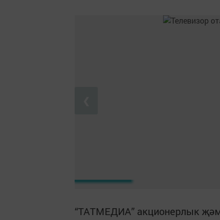
❮
“ТАТМЕДИА” акционерлык җәм