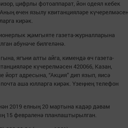
визор, цифрлы фотоаппарат, йон одеял кебек
 Аның өчен язылу квитанцияләре күчерелмәсе
арга кирәк.
ионерлык җәмгыяте газета-журналларына
лган абунәче билгеләнә.
на, ягъни алты айга, кимендә өч газета-
танцияләре күчерелмәсен 420066, Казан,
 йорт адресына, “Акция” дип язып, яисә
 почта аша юлларга кирәк. Үзеңнең телефон
нән 2019 елның 20 мартына кадәр дәвам
ның 15 февраленә планлаштырылган.