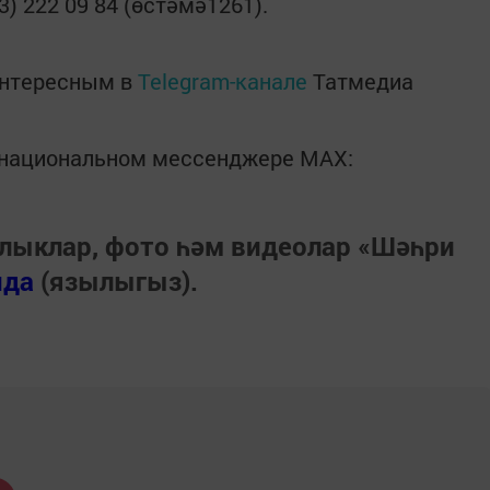
) 222 09 84 (өстәмә1261).
интересным в
Telegram-канале
Татмедиа
в национальном мессенджере MАХ:
лыклар, фото һәм видеолар «Шәһри
нда
(язылыгыз).