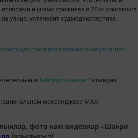
волосами и усами проживал в 26-м комплексе
 на улице, установит судмедэкспертиза.
sshestviya/chelninka-zastala-v-svoey-kvartire-
интересным в
Telegram-канале
Татмедиа
в национальном мессенджере MАХ:
лыклар, фото һәм видеолар «Шәһри
нда
(язылыгыз).