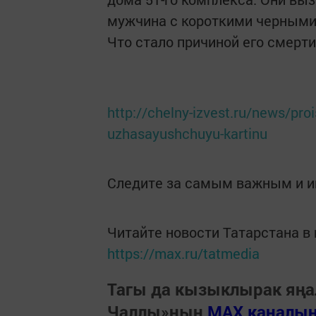
мужчина с короткими черными 
Что стало причиной его смерти
http://chelny-izvest.ru/news/proi
uzhasayushchuyu-kartinu
Следите за самым важным и 
Читайте новости Татарстана 
https://max.ru/tatmedia
Тагы да кызыклырак яңа
Чаллы»ның
MAX каналы