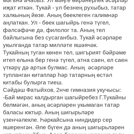
мәгънә ачабыз. Ул мәңге өйрәнерлек әсәрләр
иҗат иткән. Тукай - ул безнең рухыбыз, татар
халкының йөзе. Аның бөеклеген галимнәр
аңлаткан. Ул - бөек шагыйрь генә түгел,
фәлсәфәче дә, филолог та. Аның тел
байлыгына без сусаганбыз. Тукай әсәрләре
укылганда татар милләте яшәячәк.
Тукайның туган көнен тел, шигърият бәйрәме
итеп елына бер генә түгел, атна саен, ел саен
үткәрү дә артык булмас. Аның әсәрләре
тупланган китаплар һәр татарның өстәл
китабы булырга тиеш.
Сәйдәш Фатыйхов, 2нче гимназия укучысы:
-Бай мирас калдырган шагыйребез Г.Тукайны
белмәгән, аның әсәрләрен укымаган татар
баласы юктыр. Аның шигырьләре
үзенчәлекле. Һәркайсына ниндидер сер
яшеренгән. Әле бүген дә аның шигырьләрен