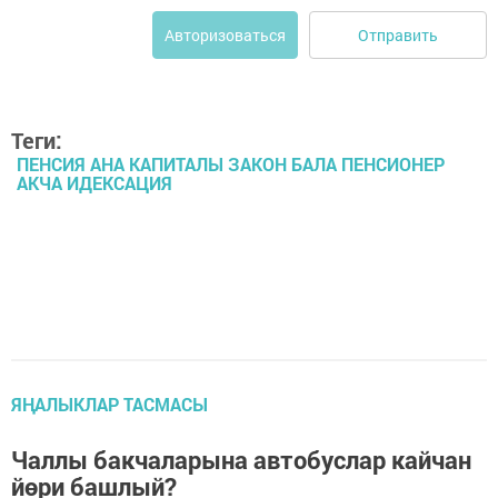
Отправить
Авторизоваться
Теги:
ПЕНСИЯ АНА КАПИТАЛЫ ЗАКОН БАЛА ПЕНСИОНЕР
АКЧА ИДЕКСАЦИЯ
ЯҢАЛЫКЛАР ТАСМАСЫ
Чаллы бакчаларына автобуслар кайчан
йөри башлый?