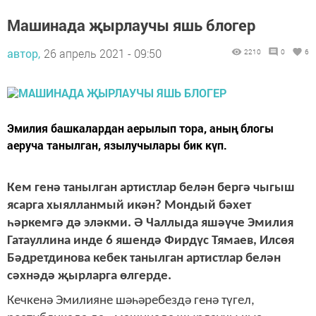
Машинада җырлаучы яшь блогер
автор,
26 апрель 2021 - 09:50
2210
0
6
Эмилия башкалардан аерылып тора, аның блогы
аеруча танылган, язылучылары бик күп.
Кем генә танылган артистлар белән бергә чыгыш
ясарга хыялланмый икән? Мондый бәхет
һәркемгә дә эләкми. Ә Чаллыда яшәүче Эмилия
Гатауллина инде 6 яшендә Фирдүс Тямаев, Илсөя
Бәдретдинова кебек танылган артистлар белән
сәхнәдә җырларга өлгерде.
Кечкенә Эмилияне шәһәребездә генә түгел,