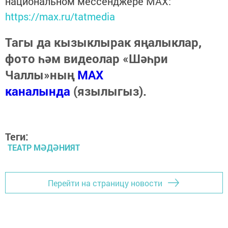
национальном мессенджере MАХ:
https://max.ru/tatmedia
Тагы да кызыклырак яңалыклар,
фото һәм видеолар «Шәһри
Чаллы»ның
MAX
каналында
(язылыгыз).
Теги:
ТЕАТР МӘДӘНИЯТ
Перейти на страницу новости