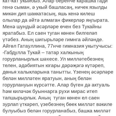
кат-кат укыйбыз. Алар беренче карашка гади
генә сыман, ә укый башласаң, ничек язылды
микән дип шаккатасың, яшь кенә килеш
олылар да әйтә алмаган фикерләр яңгырата.
Менә шундый әсәрләре өчен без Тукайны
яратабыз. Ел саен туган көнен билгеләп
үтәбез. Аның шигырьләре гимнга әйләнде.
Айгөл Гатауллина, 77нче гимназия укытучысы:
-Габдулла Тукай – татар халкының
горурланырлык шәхесе. Ул милләтебезнең
телен, әдәбиятын югары дәрәҗәгә күтәреп,
дөнья халыкларына танытты. Үзенең әсәрләре
белән милләтен яратуын, аның белән
горурлануын күрсәтте. Алар бүген дә актуаль
һәм киләчәк буыннарга рухи мирас итеп
тапшырырлык. Аның туган көнен ел саен
зурлап үткәреп, үзебезнең бөек милләт вәкиле
булуыбыз белән горурланабыз, башка милләт