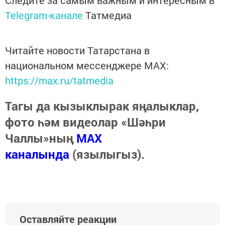
Следите за самым важным и интересным в
Telegram-канале
Татмедиа
Читайте новости Татарстана в
национальном мессенджере MАХ:
https://max.ru/tatmedia
Тагы да кызыклырак яңалыклар,
фото һәм видеолар «Шәһри
Чаллы»ның
MAX
каналында
(язылыгыз).
Оставляйте реакции