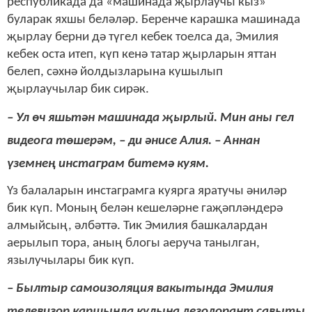
республикада да «машинада җырлаучы кыз»
буларак яхшы беләләр. Беренче карашка машинада
җырлау берни дә түгел кебек тоелса да, Эмилия
кебек оста итеп, күп кенә татар җырларын яттан
белеп, сәхнә йолдызларына кушылып
җырлаучылар бик сирәк.
– Ул өч яшьтән машинада җырлый. Мин аны гел
видеога төшерәм, – ди әнисе Алия. – Аннан
үземнең инстаграм битемә куям.
Үз балаларын инстаграмга куярга яратучы әниләр
бик күп. Моның белән кешеләрне гаҗәпләндерә
алмыйсың, әлбәттә. Тик Эмилия башкалардан
аерылып тора, аның блогы аеруча танылган,
язылучылары бик күп.
– Былтыр самоизоляция вакытында Эмилия
телевизор каршында кулына дезодорант савыты