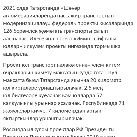
2021 елда Татарстанда «Шәһәр
агломерацияләрендә пассажир транспортын
модернизацияләү» федераль проекты кысаларында
126 берәмлек җәмәгать транспорты сатып
алыначак. Әлеге яңа проект «Имин сыйфталы
юллар» илкүләм проекты нигезендә тормышка
ашырыла.
Проект юл-транспорт һәлакәтеннән үлем-китем
очракларын киметү максатын күздә тота. Шул
максатта быел Татарстанда якынча 20 километр
юл киртәләре урнаштырылачак, 2,5 мең
юл билгеләре куелачак һәм юлларда 57
калкулыклы урыннар ясалачак. Республикада 71
җәяүлеләр кичүе, 7 километрдан артык
яктырткычлар урнаштырылачак.
Россиядә илкүләм проектлар РФ Президенты