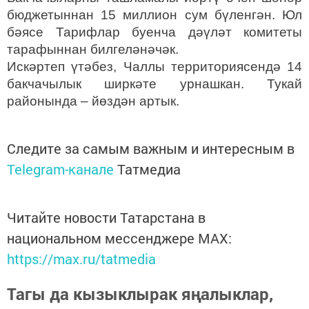
бюджетыннан 15 миллион сум бүленгән. Юл
бәясе Тарифлар буенча дәүләт комитеты
тарафыннан билгеләнәчәк.
Искәртеп үтәбез, Чаллы территориясендә 14
бакчачылык ширкәте урнашкан. Тукай
районында – йөздән артык.
Следите за самым важным и интересным в
Telegram-канале
Татмедиа
Читайте новости Татарстана в
национальном мессенджере MАХ:
https://max.ru/tatmedia
Тагы да кызыклырак яңалыклар,