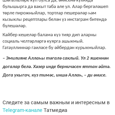
Шөгыльләре күп булса да, әнисенә кухняда
булышырга да вакыт таба әле ул. Алар бергәләшеп
төрле пирожныйлар, тортлар пешерәләр һәм
кызыклы рецептлары белән үз инстаграм битендә
бүлешәләр.
Кайбер кешеләр балама күз тияр дип аларны
социаль челтәрләргә куярга ашыкмый.
Гатауллиннар гаиләсе бу әйбердән курыкмыйлар.
– Эмилияне Аллаһы тәгалә саклый. Ул 2 яшеннән
догалар белә. Хәзер инде берничәсен яттан әйтә.
Дога укыгач, күз тимәс, иншә Аллаһ, – ди әнисе.
Следите за самым важным и интересным в
Telegram-канале
Татмедиа