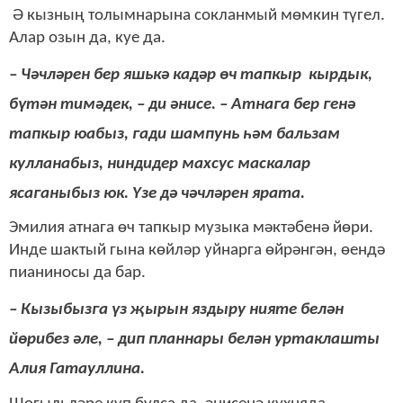
Ә кызның толымнарына сокланмый мөмкин түгел.
Алар озын да, куе да.
– Чәчләрен бер яшькә кадәр өч тапкыр кырдык,
бүтән тимәдек, – ди әнисе. – Атнага бер генә
тапкыр юабыз, гади шампунь һәм бальзам
кулланабыз, ниндидер махсус маскалар
ясаганыбыз юк. Үзе дә чәчләрен ярата.
Эмилия атнага өч тапкыр музыка мәктәбенә йөри.
Инде шактый гына көйләр уйнарга өйрәнгән, өендә
пианиносы да бар.
– Кызыбызга үз җырын яздыру нияте белән
йөрибез әле, – дип планнары белән уртаклашты
Алия Гатауллина.