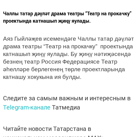
Чаллы татар дәүләт драма театры “Театр на прокачку”
проектында катнашып җиңү яулады.
Аяз Гыйләҗев исемендәге Чаллы татар дәүләт
драма театры “Театр на прокачку” проектында
катнашып җиңү яулады. Бу җиңү нәтиҗәсендә
безнең театр Россия Федерациясе Театр
әhелләре берлегенең төрле проектларында
катнашу хокукына ия булды.
Следите за самым важным и интересным в
Telegram-канале
Татмедиа
Читайте новости Татарстана в