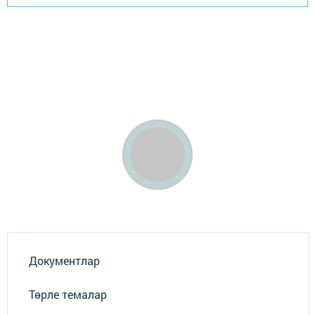
Документлар
Төрле темалар