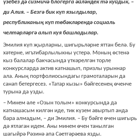
үзебез дә сизмичә блогерга әйләндек тә куйдык, –
ди Алия. – Безгә бик күп язылдылар,
республиканың күп төбәкләрендә социаль
челтәрләргә алып куя башладылар.
Эмилия күп җырларны, шигырьләрне яттан белә. Бу
хәтерне, игътибарлылыкны үстерә. Моның өстенә
кыз балалар бакчасында үткәрелгән торле
конкурсларда актив катнашып, призлы урыннар
ала. Аның портфолиосындагы грамоталарын да
санап бетергесез. «Татар кызы» бәйгесенең
өченче
турына да узды.
– Минем әле «Озын толым» конкурсында да
катнашасым килгән иде, тик күзем авыртып анда
бара алмадым, – ди Эмилия. – Бу бәйге өчен шигырь
дә ятлаган идем. Аны минем өчен танылган
шагыйрә Рәзинә апа Сәетгәрәева язды.