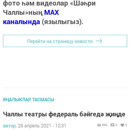
фото һәм видеолар «Шәһри
Чаллы»ның
MAX
каналында
(язылыгыз).
Перейти на страницу новости
ЯҢАЛЫКЛАР ТАСМАСЫ
Чаллы театры федераль бәйгедә җиңде
автор,
26 апрель 2021 - 10:31
892
0
0