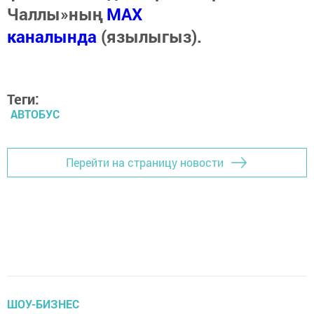
Чаллы»ның
MAX
каналында
(язылыгыз).
Теги:
АВТОБУС
Перейти на страницу новости
ШОУ-БИЗНЕС