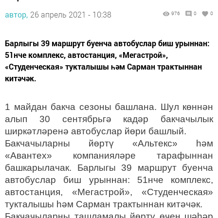
автор,
26 апрель 2021 - 10:38
976
0
0
Барлыгы 39 маршрут буенча автобуслар биш урыннан:
51нче комплекс, автостанция, «Мегастрой»,
«Студенческая» тукталышы һәм Сарман трактыннан
китәчәк.
1 майдан бакча сезоны башлана. Шул көннән
алып 30 сентябрьгә кадәр бакчачылык
ширкәтләренә автобуслар йөри башлый.
Бакчачыларны йөртү «Альтекс» һәм
«Авантех» компанияләре тарафыннан
башкарылачак. Барлыгы 39 маршрут буенча
автобуслар биш урыннан: 51нче комплекс,
автостанция, «Мегастрой», «Студенческая»
тукталышы һәм Сарман трактыннан китәчәк.
Бакчачыларны ташламалы йөртү өчен шәһәр