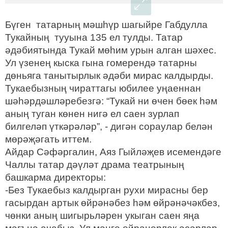
Бүген татарның мәшһүр шагыйре Габдулла
Тукайның тууына 135 ел тулды. Татар
әдәбиятында Тукай мөһим урын алган шәхес.
Ул үзенең кыска гына гомерендә татарны
дөньяга танытырлык әдәби мирас калдырды.
Тукаебызның чираттагы юбилее уңаеннан
шәһәрдәшләребезгә: “Тукай ни өчен бөек һәм
аның туган көнен нигә ел саен зурлап
билгеләп үткәрәләр”, - дигән сораулар белән
мөрәҗәгать иттем.
Айдар Сәфәргалин, Аяз Гыйләҗев исемендәге
Чаллы татар дәүләт драма театрының
башкарма директоры:
-Без Тукаебыз калдырган рухи мирасны бер
гасырдан артык өйрәнәбез һәм өйрәнәчәкбез,
чөнки аның шигырьләрен укыган саен яңа