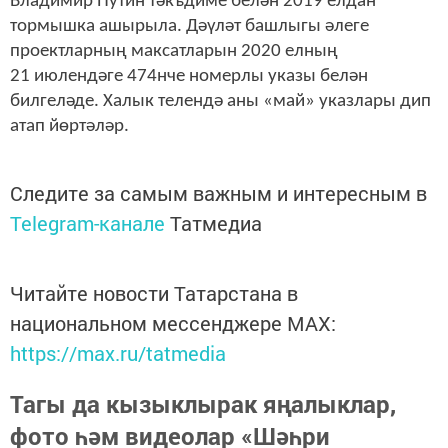
Владимир Путин тәкъдиме белән 2019 елдан
тормышка ашырыла. Дәүләт башлыгы әлеге
проектларның максатларын 2020 елның
21 июлендәге 474нче номерлы указы белән
билгеләде. Халык телендә аны «май» указлары дип
атап йөртәләр.
Следите за самым важным и интересным в
Telegram-канале
Татмедиа
Читайте новости Татарстана в
национальном мессенджере MАХ:
https://max.ru/tatmedia
Тагы да кызыклырак яңалыклар,
фото һәм видеолар «Шәһри