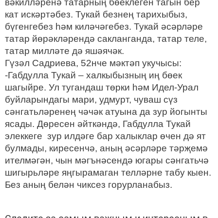
вәкилләренә татарның бөеклеген тагын бер
кат искәртәбез. Тукай безнең тарихыбыз,
бүгенгебез һәм киләчәгебез. Тукай әсәрләре
татар йөрәкләрендә сакланганда, татар теле,
татар милләте дә яшәячәк.
Гүзәл Садриева, 52нче мәктәп укучысы:
-Габдулла Тукай – халкыбызның иң бөек
шагыйре. Ул тугандаш төрки һәм Идел-Урал
буйларындагы мари, удмурт, чуваш сүз
сәнгатьләренең чәчәк атуына да зур йогынты
ясады. Дөресен әйткәндә, Габдулла Тукай
элеккеге зур илдәге бар халыклар өчен дә ят
булмады, киресенчә, аның әсәрләре тәрҗемә
ителмәгән, чын мәгънәсендә югары сәнгатьчә
шигырьләре яңгырамаган телләрне табу кыен.
Без аның белән чиксез горурланабыз.