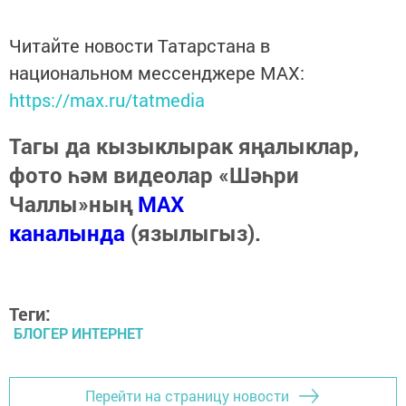
Читайте новости Татарстана в
национальном мессенджере MАХ:
https://max.ru/tatmedia
Тагы да кызыклырак яңалыклар,
фото һәм видеолар «Шәһри
Чаллы»ның
MAX
каналында
(язылыгыз).
Теги:
БЛОГЕР ИНТЕРНЕТ
Перейти на страницу новости