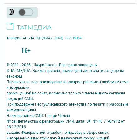
Телефон АО «ТАТМЕДИА»:
(843) 222 09 84
16+
© 2011 - 2026. Шәһри Чаллы. Все права защищены.
© ТАТМЕДИА. Все материалы, размещенные на сайте, защищены
законом.
Перепечатка, воспроизведение и распространение в любом объеме
информации,
размещенной на сайте, возможна только с письменного согласия
редакций СМИ.
При поддержке Республиканского агентства по печати и массовым
коммуникациям.
Наименование СМИ: Шəhри Чаллы
№ свидетельства о регистрации СМИ, дата: ЭЛ № ФС 77-67912 от
06.12.2016
выдано Федеральной службой по надзору в сфере связи,
информационных технологий и массовых коммуникаций