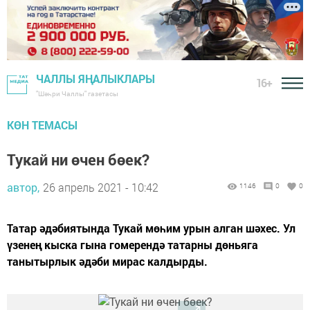
ЧАЛЛЫ ЯҢАЛЫКЛАРЫ
16+
"Шәһри Чаллы" газетасы
КӨН ТЕМАСЫ
Тукай ни өчен бөек?
автор,
26 апрель 2021 - 10:42
1146
0
0
Татар әдәбиятында Тукай мөһим урын алган шәхес. Ул
үзенең кыска гына гомерендә татарны дөньяга
танытырлык әдәби мирас калдырды.