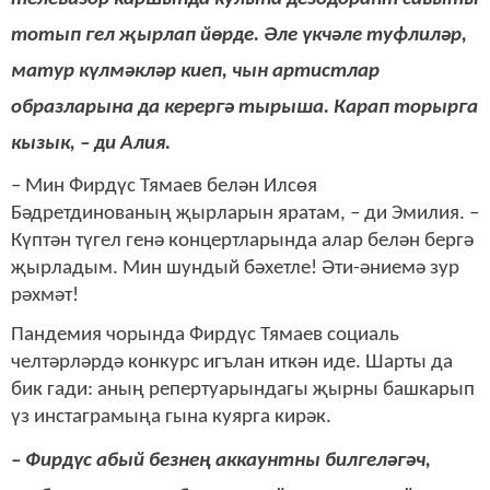
тотып гел җырлап йөрде. Әле үкчәле туфлиләр,
матур күлмәкләр киеп, чын артистлар
образларына да керергә тырыша. Карап торырга
кызык, – ди Алия.
– Мин Фирдүс Тямаев белән Илсөя
Бәдретдинованың җырларын яратам, – ди Эмилия. –
Күптән түгел генә концертларында алар белән бергә
җырладым. Мин шундый бәхетле! Әти-әниемә зур
рәхмәт!
Пандемия чорында Фирдүс Тямаев социаль
челтәрләрдә конкурс игълан иткән иде. Шарты да
бик гади: аның репертуарындагы җырны башкарып
үз инстаграмыңа гына куярга кирәк.
– Фирдүс абый безнең аккаунтны билгеләгәч,