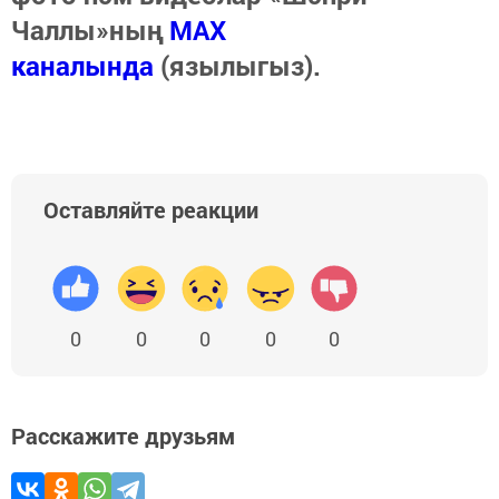
Чаллы»ның
MAX
каналында
(язылыгыз).
Оставляйте реакции
0
0
0
0
0
Расскажите друзьям