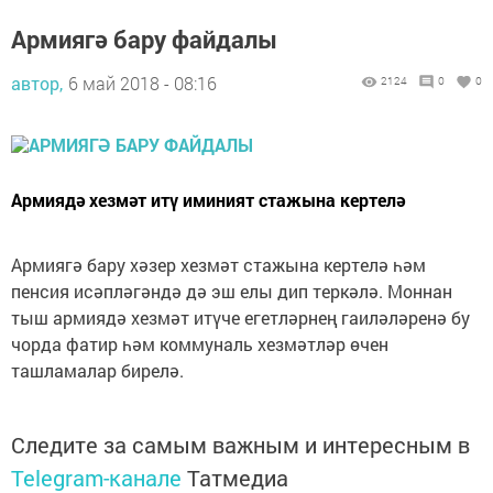
Армиягә бару файдалы
автор,
6 май 2018 - 08:16
2124
0
0
Армиядә хезмәт итү иминият стажына кертелә
Армиягә бару хәзер хезмәт стажына кертелә һәм
пенсия исәпләгәндә дә эш елы дип теркәлә. Моннан
тыш армиядә хезмәт итүче егетләрнең гаиләләренә бу
чорда фатир һәм коммуналь хезмәтләр өчен
ташламалар бирелә.
Следите за самым важным и интересным в
Telegram-канале
Татмедиа