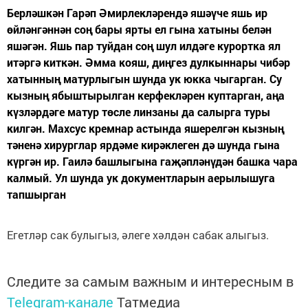
Берләшкән Гарәп Әмирлекләрендә яшәүче яшь ир
өйләнгәннән соң бары ярты ел гына хатыны белән
яшәгән. Яшь пар туйдан соң шул илдәге курортка ял
итәргә киткән. Әмма кояш, диңгез дулкыннары чибәр
хатынның матурлыгын шунда ук юкка чыгарган. Су
кызның ябыштырылган керфекләрен куптарган, аңа
күзләрдәге матур төсле линзаны да салырга туры
килгән. Махсус кремнар астында яшерелгән кызның
тәненә хирурглар ярдәме кирәклеген дә шунда гына
күргән ир. Гаилә башлыгына гаҗәпләнүдән башка чара
калмый. Ул шунда ук документларын аерылышуга
тапшырган
Егетләр сак булыгыз, әлеге хәлдән сабак алыгыз.
Следите за самым важным и интересным в
Telegram-канале
Татмедиа