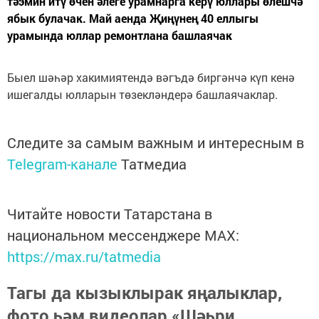
тәэмин итү өчен әлеге урамнарга керү юллары өлешчә
ябык булачак. Май аенда Җиңүнең 40 еллыгы
урамында юллар ремонтлана башлаячак
Быел шәһәр хакимиятендә вәгъдә биргәнчә күп кенә
ишегалды юлларын төзекләндерә башлаячаклар.
Следите за самым важным и интересным в
Telegram-канале
Татмедиа
Читайте новости Татарстана в
национальном мессенджере MАХ:
https://max.ru/tatmedia
Тагы да кызыклырак яңалыклар,
фото һәм видеолар «Шәһри