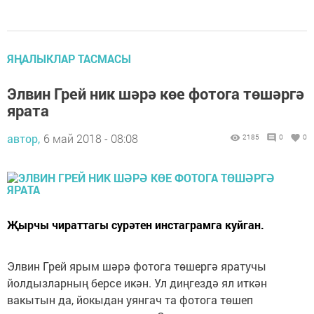
ЯҢАЛЫКЛАР ТАСМАСЫ
Элвин Грей ник шәрә көе фотога төшәргә
ярата
автор,
6 май 2018 - 08:08
2185
0
0
Җырчы чираттагы сурәтен инстаграмга куйган.
Элвин Грей ярым шәрә фотога төшергә яратучы
йолдызларның берсе икән. Ул диңгездә ял иткән
вакытын да, йокыдан уянгач та фотога төшеп