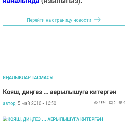
каналында
(язылыгыз).
Перейти на страницу новости
ЯҢАЛЫКЛАР ТАСМАСЫ
Кояш, диңгез ... аерылышуга китергән
автор,
5 май 2018 - 16:58
1854
0
0