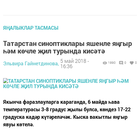
ЯҢАЛЫКЛАР ТАСМАСЫ
Татарстан синоптиклары яшенле яңгыр
һәм көчле җил турында кисәтә
5 май 2018 -
Эльвира Гайнетдинова,
1890
0
0
16:36
Якынча фаразлауларга караганда, 6 майда һава
температурасы 3-8 градус җылы булса, көндез 17-22
градуска кадәр күтәреләчәк. Кыска вакытлы яңгыр
явуы көтелә.