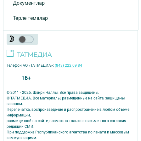
Документлар
Төрле темалар
Телефон АО «ТАТМЕДИА»:
(843) 222 09 84
16+
© 2011 - 2026. Шәһри Чаллы. Все права защищены.
© ТАТМЕДИА. Все материалы, размещенные на сайте, защищены
законом.
Перепечатка, воспроизведение и распространение в любом объеме
информации,
размещенной на сайте, возможна только с письменного согласия
редакций СМИ.
При поддержке Республиканского агентства по печати и массовым
коммуникациям.