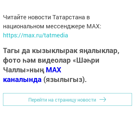
Читайте новости Татарстана в
национальном мессенджере MАХ:
https://max.ru/tatmedia
Тагы да кызыклырак яңалыклар,
фото һәм видеолар «Шәһри
Чаллы»ның
MAX
каналында
(язылыгыз).
Перейти на страницу новости