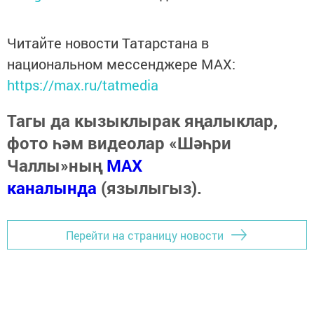
Читайте новости Татарстана в
национальном мессенджере MАХ:
https://max.ru/tatmedia
Тагы да кызыклырак яңалыклар,
фото һәм видеолар «Шәһри
Чаллы»ның
MAX
каналында
(язылыгыз).
Перейти на страницу новости