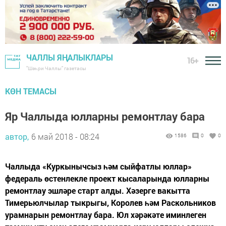
ЧАЛЛЫ ЯҢАЛЫКЛАРЫ
16+
"Шәһри Чаллы" газетасы
КӨН ТЕМАСЫ
Яр Чаллыда юлларны ремонтлау бара
автор,
6 май 2018 - 08:24
1586
0
0
Чаллыда «Куркынычсыз һәм сыйфатлы юллар»
федераль өстенлекле проект кысаларында юлларны
ремонтлау эшләре старт алды. Хәзерге вакытта
Тимерьюлчылар тыкрыгы, Королев һәм Раскольников
урамнарын ремонтлау бара. Юл хәрәкәте иминлеген