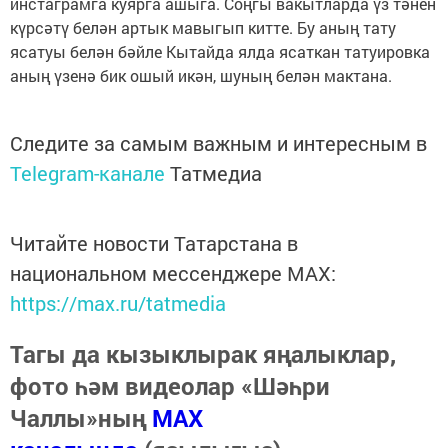
инстаграмга куярга ашыга. Соңгы вакытларда үз тәнен
күрсәтү белән артык мавыгып китте. Бу аның тату
ясатуы белән бәйле Кытайда ялда ясаткан татуировка
аның үзенә бик ошый икән, шуның белән мактана.
Следите за самым важным и интересным в
Telegram-канале
Татмедиа
Читайте новости Татарстана в
национальном мессенджере MАХ:
https://max.ru/tatmedia
Тагы да кызыклырак яңалыклар,
фото һәм видеолар «Шәһри
Чаллы»ның
MAX