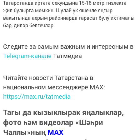
Татарстанда иртәгә секундына 15-18 метр тизлектә
җил булырга мөмкин. Шулай ук яшенле яңгыр
вакытында аерым районнарда гарасат булу ихтималы
бар, диләр белгечләр.
Следите за самым важным и интересным в
Telegram-канале
Татмедиа
Читайте новости Татарстана в
национальном мессенджере MАХ:
https://max.ru/tatmedia
Тагы да кызыклырак яңалыклар,
фото һәм видеолар «Шәһри
Чаллы»ның
MAX