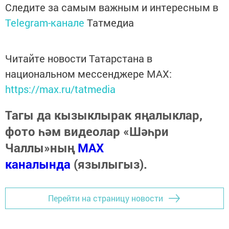
Следите за самым важным и интересным в
Telegram-канале
Татмедиа
Читайте новости Татарстана в
национальном мессенджере MАХ:
https://max.ru/tatmedia
Тагы да кызыклырак яңалыклар,
фото һәм видеолар «Шәһри
Чаллы»ның
MAX
каналында
(язылыгыз).
Перейти на страницу новости