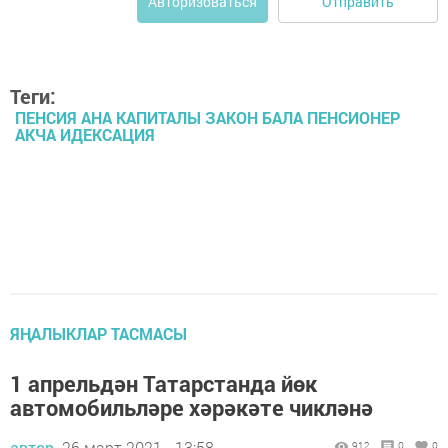
Отправить
Авторизоваться
Теги:
ПЕНСИЯ АНА КАПИТАЛЫ ЗАКОН БАЛА ПЕНСИОНЕР
АКЧА ИДЕКСАЦИЯ
ЯҢАЛЫКЛАР ТАСМАСЫ
1 апрельдән Татарстанда йөк
автомобильләре хәрәкәте чикләнә
автор,
26 март 2021 - 13:58
912
0
0