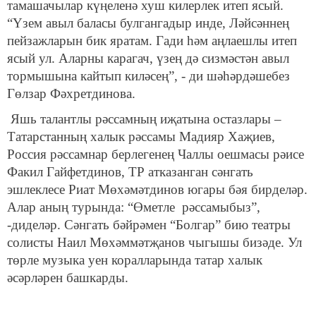
тамашачылар күңеленә хуш килерлек итеп ясый.
“Үзем авыл баласы булгангадыр инде, Ләйсәннең
пейзажларын бик яратам. Гади һәм аңлаешлы итеп
ясый ул. Аларны карагач, үзең дә сизмәстән авыл
тормышына кайтып киләсең”, - ди шәһәрдәшебез
Гөлзар Фәхретдинова.
Яшь талантлы рәссамның иҗатына остазлары –
Татарстанның халык рәссамы Мадияр Хаҗиев,
Россия рәссамнар берлегенең Чаллы оешмасы рәисе
Факил Гайфетдинов, ТР атказанган сәнгать
эшлеклесе Риат Мөхәмәтдинов югары бәя бирделәр.
Алар аның турында: “Өметле рәссамыбыз”,
-диделәр. Сәнгать бәйрәмен “Болгар” бию театры
солисты Наил Мөхәммәтҗанов чыгышы бизәде. Ул
төрле музыка уен коралларында татар халык
әсәрләрен башкарды.