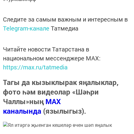
Следите за самым важным и интересным в
Telegram-канале
Татмедиа
Читайте новости Татарстана в
национальном мессенджере MАХ:
https://max.ru/tatmedia
Тагы да кызыклырак яңалыклар,
фото һәм видеолар «Шәһри
Чаллы»ның
MAX
каналында
(язылыгыз).