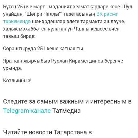
Бүген 25 нче март - мәдәният хезмәткәрләре көне. Шул
уңайдан, “Шәһри Чаллы"” газетасының
ВК рәсми
төркемендә
шәһәрдәшләр әлеге тармакта эшләүче,
халык мәхәббәтен яулаган ун Чаллы кешесе өчен
тавыш бирде:
Сораштыруда 251 кеше катнашты.
Яраткан җырчыбыз Руслан Кираметдинов беренче
урында.
Котлыйбыз!
Следите за самым важным и интересным в
Telegram-канале
Татмедиа
Читайте новости Татарстана в