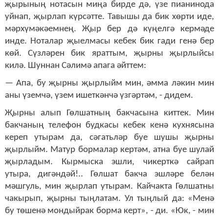
җырының нотасын миңа бирде дә, үзе пианинода
уйнап, җырлап күрсәтте. Та­вышы да бик хөрти иде,
мәрхүмәкәемнең. Җыр бер дә күңелгә кермәде
инде. Ноталар җыелмасы кебек бик гади генә бер
көй. Сүзләрен бик яраттым, җырны җырлыйсы
килә. Шуннан Сәлимә апага әйттем:
— Апа, бу җырны җырлыйм мин, әмма ләкин мин
аны үземчә, үзем ишеткәнчә үзгәртәм, - дидем.
Җырны алып Гөлшатның бакчасына киттек. Мин
бакчаның телефон будкасы кебек кенә кухнясына
кереп утырам да, сәгатьләр буе шушы җырны
җырлыйм. Матур бормалар кертәм, атна буе шулай
җырладым. Кырмыс­ка эшли, чикерткә сайрап
утыра, дигәндәй!.. Гөлшат бакча эшләре белән
мәшгуль, мин җырлап утырам. Кай­чакта Гөлшатны
чакырып, җырны тыңлатам. Ул тыңлый да: «Менә
бу төшенә мондыйрак борма керт», - ди. «Юк, - мин