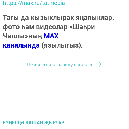
https://max.ru/tatmedia
Тагы да кызыклырак яңалыклар,
фото һәм видеолар «Шәһри
Чаллы»ның
MAX
каналында
(язылыгыз).
Перейти на страницу новости
КҮҢЕЛДӘ КАЛГАН ҖЫРЛАР