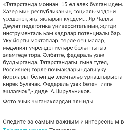
«Татарстанда моннан 15 ел элек булган идем.
Хәзер мин республиканың социаль-мәдәни
үсешенең яңа якларын күрдем... Яр Чаллы
Дәүләт педагогика университетының җитди
инструменталь һәм кадрлар потенциалы бар.
Уку йорты мәктәпләр, төрле оешмалар,
мәдәният учреждениеләре белән тыгыз
элемтәдә тора. Әлбәттә, федераль үзәк
булдырганда, Татарстандагы гына түгел,
Россиянең төрле почмакларындагы уку
йортлары белән дә элемтәләр урнаштырырга
кирәк булачак. Федераль үзәк бөтен илгә
эшләячәк",- диде А.Цирульников.
Фото ачык чыганаклардан алынды
Следите за самым важным и интересным в