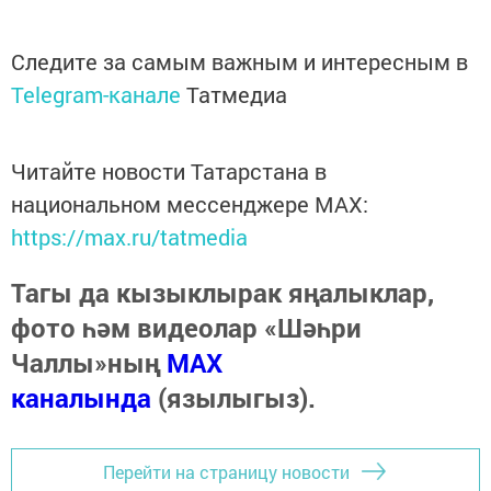
Следите за самым важным и интересным в
Telegram-канале
Татмедиа
Читайте новости Татарстана в
национальном мессенджере MАХ:
https://max.ru/tatmedia
Тагы да кызыклырак яңалыклар,
фото һәм видеолар «Шәһри
Чаллы»ның
MAX
каналында
(язылыгыз).
Перейти на страницу новости