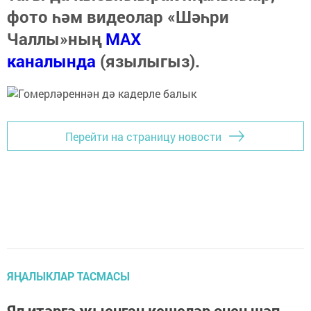
фото һәм видеолар «Шәһри
Чаллы»ның
MAX
каналында
(язылыгыз).
Перейти на страницу новости
ЯҢАЛЫКЛАР ТАСМАСЫ
Ял итәргә җыенган кешеләр өчен шәп