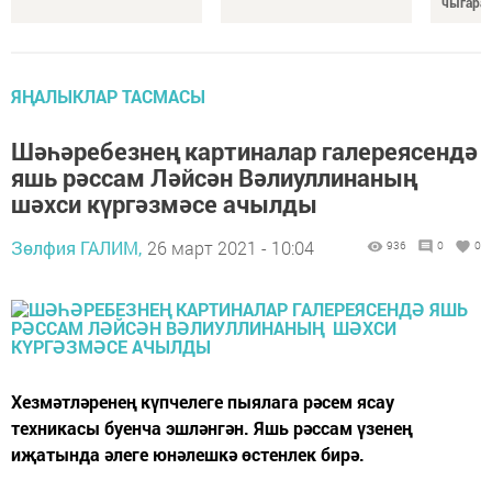
чыгара
ЯҢАЛЫКЛАР ТАСМАСЫ
Шәһәребезнең картиналар галереясендә
яшь рәссам Ләйсән Вәлиуллинаның
шәхси күргәзмәсе ачылды
Зөлфия ГАЛИМ,
26 март 2021 - 10:04
936
0
0
Хезмәтләренең күпчелеге пыялага рәсем ясау
техникасы буенча эшләнгән. Яшь рәссам үзенең
иҗатында әлеге юнәлешкә өстенлек бирә.