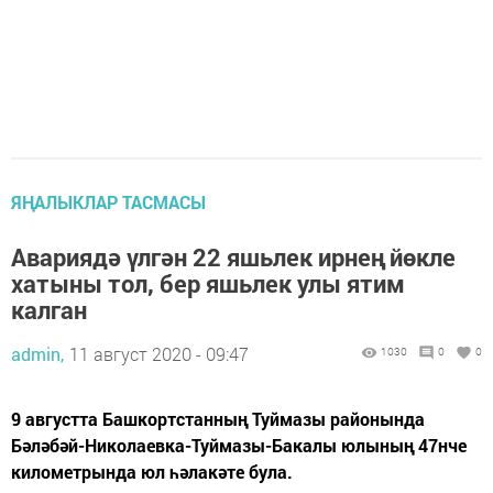
ЯҢАЛЫКЛАР ТАСМАСЫ
Авариядә үлгән 22 яшьлек ирнең йөкле
хатыны тол, бер яшьлек улы ятим
калган
admin,
11 август 2020 - 09:47
1030
0
0
9 августта Башкортстанның Туймазы районында
Бәләбәй-Николаевка-Туймазы-Бакалы юлының 47нче
километрында юл һәлакәте була.