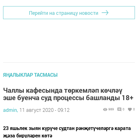
Перейти на страницу новости
ЯҢАЛЫКЛАР ТАСМАСЫ
Чаллы кафесында төркемләп көчләү
эше буенча суд процессы башланды 18+
admin,
11 август 2020 - 09:12
989
0
0
23 яшьлек зыян күрүче судтан рәнҗетүчеләргә карата
җәза бирүләрен көтә