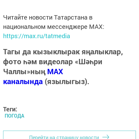
Читайте новости Татарстана в
национальном мессенджере MАХ:
https://max.ru/tatmedia
Тагы да кызыклырак яңалыклар,
фото һәм видеолар «Шәһри
Чаллы»ның
MAX
каналында
(язылыгыз).
Теги:
ПОГОДА
Перейти на страницу новости