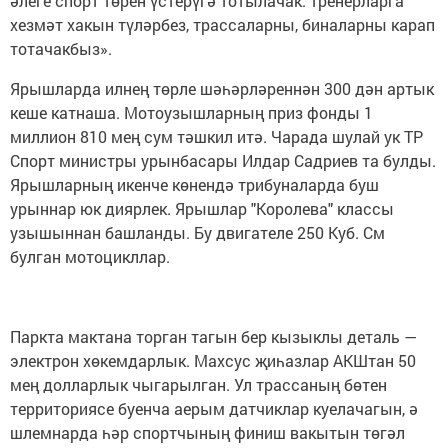
әлеге спорт төрен үстерүгә тотылачак: тренерларга
хезмәт хакын түләрбез, трассаларны, биналарны карап
тотачакбыз».
Ярышларда илнең төрле шәһәрләреннән 300 дән артык
кеше катнаша. Мотоузышларның приз фонды 1
миллион 810 мең сум тәшкил итә. Чарада шулай ук ТР
Спорт министры урынбасары Илдар Садриев та булды.
Ярышларның икенче көнендә трибуналарда буш
урыннар юк диярлек. Ярышлар "Королева" классы
узышыннан башланды. Бу двигателе 250 Куб. См
булган мотоцикллар.
Паркта мактана торган тагын бер кызыклы деталь —
электрон хөкемдарлык. Махсус җиһазлар АКШтан 50
мең долларлык чыгарылган. Ул трассаның бөтен
территориясе буенча аерым датчиклар куелачагын, ә
шлемнарда һәр спортчының финиш вакытын төгәл