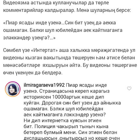
Видеоязма астында кулланучылар да төрле
комментарийлар калдыралар. Менә шуларның берсе:
«Пиар ясады инде үзенә…Син бит үзең дә аекка
ошамаган. Бәлки шул юбилейдан аек кайтмаганга
эләккәндер үзеңгә?…»
Сөмбел үзе «Интертат» аша халыкка мөрәҗәгатендә ул
видеоны кызган вакытында төшерүен һәм әтисе белән
мөнәсәбәтләре яхшыруын әйтә. Бу видеоны төшергәне
өчен үкенүен дә белдерә.