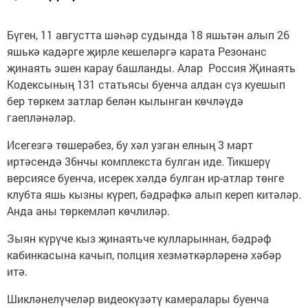
Бүген, 11 августта шәһәр судында 18 яшьтән алып 26
яшькә кадәрге җирле кешеләргә карата Резонанс
җинаять эшен карау башланды. Алар Россия Җинаять
Кодексының 131 статьясы буенча алдан сүз куешып
бер төркем затлар белән кылынган көчләүдә
гаепләнәләр.
Исегезгә төшерәбез, бу хәл узган елның 3 март
иртәсендә 36нчы комплекста булган иде. Тикшерү
версиясе буенча, исерек хәлдә булган ир-атлар төнге
клубта яшь кызны күреп, бәдрәфкә алып кереп китәләр.
Анда аны төркемләп көчлиләр.
Зыян күрүче кыз җинаятьче кулларыннан, бәдрәф
кабинкасына качып, полция хезмәткәрләренә хәбәр
итә.
Шикләнелүчеләр видеокүзәтү камералары буенча