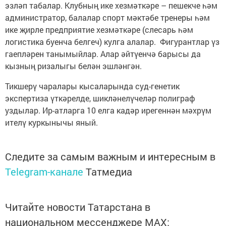
эзләп табалар. Клубның ике хезмәткәре – пешекче һәм
администратор, балалар спорт мәктәбе тренеры һәм
ике җирле предприятие хезмәткәре (слесарь һәм
логистика буенча белгеч) кулга алалар. Фигурантлар үз
гаепләрен танымыйлар. Алар әйтүенчә барысы да
кызның ризалыгы белән эшләнгән.
Тикшерү чаралары кысаларында суд-генетик
экспертиза үткәрелде, шикләнелүчеләр полиграф
уздылар. Ир-атларга 10 елга кадәр ирегеннән мәхрүм
ителү куркынычы яный.
Следите за самым важным и интересным в
Telegram-канале
Татмедиа
Читайте новости Татарстана в
национальном мессенджере MАХ: