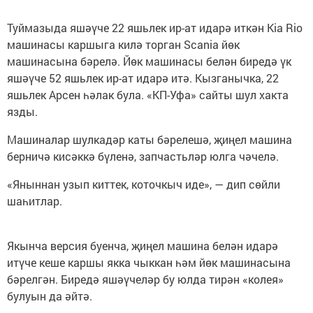
Туймазыда яшәүче 22 яшьлек ир-ат идарә иткән Kia Riо
машинасы каршыга килә торган Scania йөк
машинасына бәрелә. Йөк машинасы белән биредә үк
яшәүче 52 яшьлек ир-ат идарә итә. Кызганычка, 22
яшьлек Арсен һәлак була. «КП-Уфа» сайты шул хакта
язды.
Машиналар шулкадәр каты бәрелешә, җиңел машина
берничә кисәккә бүленә, запчастьләр юлга чәчелә.
«Яныннан узып киттек, коточкыч иде», — дип сөйли
шаһитлар.
Якынча версия буенча, җиңел машина белән идарә
итүче кеше каршы якка чыккан һәм йөк машинасына
бәрелгән. Биредә яшәүчеләр бу юлда тирән «колея»
булуын да әйтә.