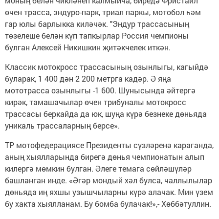
моның белән чикләнеп калмыйча, биредә Фристайл
өчен трасса, эндуро-парк, триал паркы, мотобол һәм
гар юлы барлыкка киләчәк. "Эндур трассасының
төзелеше белән күп тапкырлар Россия чемпионы
булган Алексей Никишкин җитәкчелек иткән.
Классик мотокросс трассасының озынлыгы, кагыйдә
буларак, 1 400 дән 2 200 метрга кадәр. Ә яңа
мототрасса озынлыгы -1 600. Шунысында әйтергә
кирәк, тамашачылар өчен трибуналы мотокросс
трассасы беркайда да юк, шуңа күрә безнеке дөньяда
уникаль трассаларның берсе».
ТР мотофедерациясе Президенты сүзләренә караганда,
аның хыялларында бирегә дөнья чемпионатын алып
килергә мөмкин булган. Әлеге темага сөйләшүләр
башланган инде. «Әгәр мондый хәл булса, чаллылылар
дөньяда иң яхшы узышчыларны күрә алачак. Мин үзем
бу хакта хыялланам. Бу бомба булачак!»,- Хөббәтуллин.