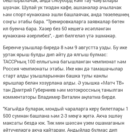
оештырылачак, анда сноуборд һәм тау чаңгылары
шуачак. Шулай ук тиздән кафе, ашханәләр ачылачак
һәм спорт-кунакханә эшли башлаячак, анда төзелешнең
соңгы этабы бара. "Тренировкаларга заявкалар бөтен
ил буенча бара. Хәзер без 50 кешегә исәпләнгән
кунакханә әзерлибез", - дип билгеләп үтә эшмәкәр.
Беренче узышлар биредә 8 һәм 9 августта узды. Бу ике
уртак ярыш булды дип әйтү дә ялгыш булмас:
ТАССРның 100 еллыгына багышланган чемпионат һәм
Россия чемпионаты этабы. Ике көн дә тамашачылар
старт алды узышларыннан башка тулы канлы
ярышлар белән хозурлана алды. Ә узышка «Матч ТВ»
тан Дмитрий Губерниев һәм мотокроссның танылган
комментаторы Владимир Виталин аңлатма бирде.
"Кагыйдә буларак, мондый чараларга керү билетлары 1
500 сумнан башлана һәм 2-3 меңгә җитә. Акча эшләү
максаты бездә юк. Тик мин шәхсән үзем ошамаганын
әйтүчеләргә акча кайтарам. Андыйлар булмас дип