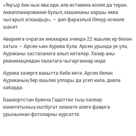
«Яңгыр бик нык ява иде, әле өстәвенә колея да тирән.
Аквапланирование булып, машинаны каршы якка
чыгарып аткандыр», — дип фаразлый Илнур исемле
шаһит.
Авариягә очраган иномарка эчендә 22 яшьлек ир белән
хатын — Арсен һәм Аурика була. Арсен урында ук үлә,
Ауриканы хастаханәгә алып китәләр. Хәзер аны
реанимациядән палатага чыгарганнар инде.
Аурика хәзерге вакытта бәби көтә. Арсен белән
Ауриканың бер яшьлек уллары да үсеп килә, диелә
хәбәрдә.
Башкортстан буенча Гадәттән тыш хәлләр
комитетының матбугат хезмәте әлеге фаҗига
урыныннан фотоларны күрсәтте.