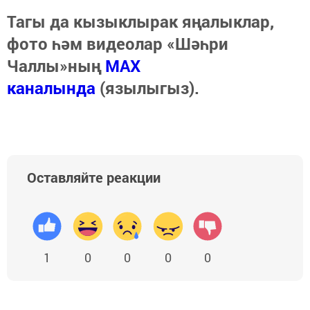
Тагы да кызыклырак яңалыклар,
фото һәм видеолар «Шәһри
Чаллы»ның
MAX
каналында
(язылыгыз).
Оставляйте реакции
1
0
0
0
0