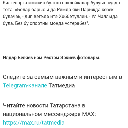
билгеләргә мөмкин булган наклейкалар булуын күздә
тота. «Болар барысы да Римда яки Парижда кебек
булачак, - дип вәгъдә итә Хөббәтуллин. - Ул Чаллыда
була. Без бу спортны монда үстерәбез".
Илдар Беляев һәм Рөстәм Зәкиев фотолары.
Следите за самым важным и интересным в
Telegram-канале
Татмедиа
Читайте новости Татарстана в
национальном мессенджере MАХ:
https://max.ru/tatmedia