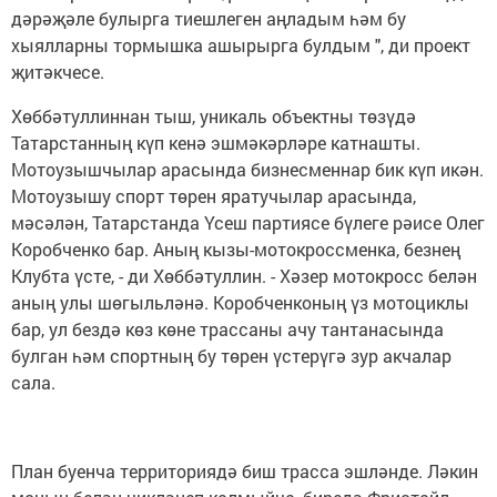
дәрәҗәле булырга тиешлеген аңладым һәм бу
хыялларны тормышка ашырырга булдым ", ди проект
җитәкчесе.
Хөббәтуллиннан тыш, уникаль объектны төзүдә
Татарстанның күп кенә эшмәкәрләре катнашты.
Мотоузышчылар арасында бизнесменнар бик күп икән.
Мотоузышу спорт төрен яратучылар арасында,
мәсәлән, Татарстанда Үсеш партиясе бүлеге рәисе Олег
Коробченко бар. Аның кызы-мотокроссменка, безнең
Клубта үсте, - ди Хөббәтуллин. - Хәзер мотокросс белән
аның улы шөгыльләнә. Коробченконың үз мотоциклы
бар, ул бездә көз көне трассаны ачу тантанасында
булган һәм спортның бу төрен үстерүгә зур акчалар
сала.
План буенча территориядә биш трасса эшләнде. Ләкин