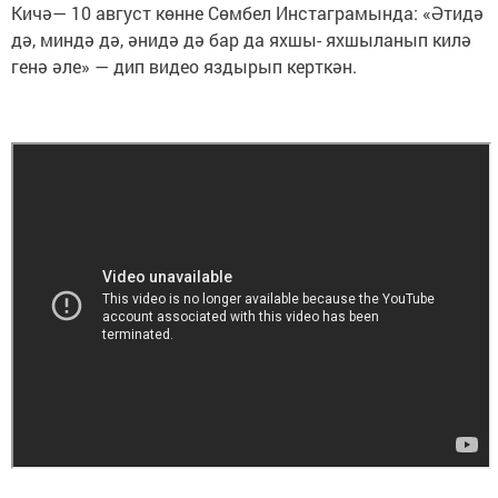
Кичә— 10 август көнне Сөмбел Инстаграмында: «Әтидә
дә, миндә дә, әнидә дә бар да яхшы- яхшыланып килә
генә әле» — дип видео яздырып керткән.