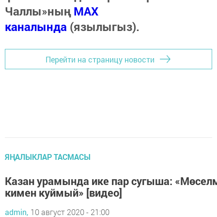
Чаллы»ның
MAX
каналында
(язылыгыз).
Перейти на страницу новости
ЯҢАЛЫКЛАР ТАСМАСЫ
Казан урамында ике пар сугыша: «Мөсел
кимен куймый» [видео]
admin,
10 август 2020 - 21:00