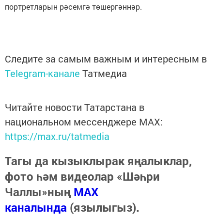
портретларын рәсемгә төшергәннәр.
Следите за самым важным и интересным в
Telegram-канале
Татмедиа
Читайте новости Татарстана в
национальном мессенджере MАХ:
https://max.ru/tatmedia
Тагы да кызыклырак яңалыклар,
фото һәм видеолар «Шәһри
Чаллы»ның
MAX
каналында
(язылыгыз).