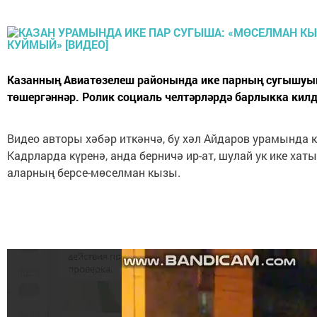
Казанның Авиатөзелеш районында ике парның сугышуы
төшергәннәр. Ролик социаль челтәрләрдә барлыкка кил
Видео авторы хәбәр иткәнчә, бу хәл Айдаров урамында к
Кадрларда күренә, анда берничә ир-ат, шулай ук ике хат
аларның берсе-мөселман кызы.