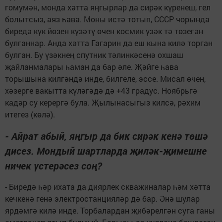
гомумән, монда хәтта яңгырлар да сирәк күренеш, гел
болытсыз, аяз һава. Моны истә тотып, СССР чорында
биредә күк йөзен күзәтү өчен космик үзәк тә төзегән
булганнар. Анда хәтта Гагарин да еш кына килә торган
булган. Бу үзәкнең спутник тәлинкәсенә охшаш
җайланмалары һаман да бар әле. Җәйге һава
торышына килгәндә инде, билгеле, эссе. Мисал өчен,
хәзерге вакытта күләгәдә дә +43 градус. Ноябрьгә
кадәр су керергә була. Җылынасыгыз килсә, рәхим
итегез (көлә).
- Айрат абый, яңгыр да бик сирәк кенә төшә
дисез. Мондый шартларда җиләк-җимешне
ничек үстерәсез соң?
- Биредә һәр ихата да диярлек скважиналар һәм хәтта
кечкенә генә электростанцияләр дә бар. Әнә шулар
ярдәмгә килә инде. Торбалардан җибәрелгән суга ганы