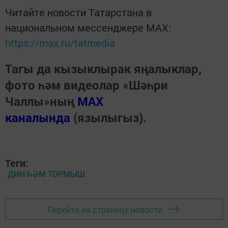
Читайте новости Татарстана в
национальном мессенджере MАХ:
https://max.ru/tatmedia
Тагы да кызыклырак яңалыклар,
фото һәм видеолар «Шәһри
Чаллы»ның
MAX
каналында
(язылыгыз).
Теги:
ДИН ҺӘМ ТОРМЫШ
Перейти на страницу новости