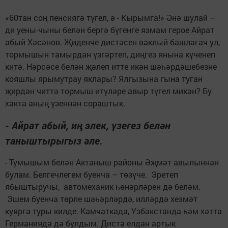
«60тан соң пенсиягә түгел, ә - Кырымга!» Әнә шулай –
ди уены-чыны белән бергә бүгенге язмам герое Айрат
абый Хәсәнов. Җиденче дистәсен ваклый башлагач ул,
тормышын тамырдан үзгәртеп, диңгез янына күченеп
китә. Нәрсәсе белән җәлеп итте икән шәһәрдәшебезне
кояшлы ярымутрау яклары? Ялгызына гына туган
җирдән читтә тормыш итүләре авыр түгел микән? Бу
хакта аның үзеннән сораштык.
- Айрат абый, иң элек, үзегез белән
таныштырыгыз әле.
- Тумышым белән Актаныш районы Әҗмәт авылыннан
булам. Белгечлегем буенча – төзүче. Эретеп
ябыштыручы, автомеханик һөнәрләрен дә беләм.
Эшем буенча төрле шәһәрләрдә, илләрдә хезмәт
куярга туры килде. Камчаткада, Үзбәкстанда һәм хәтта
Германиядә дә булдым. Дистә елдан артык