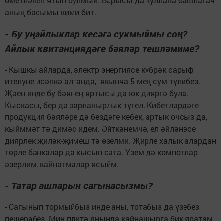
өметләнеп ятып булмый. Барысы да куллана башлагач
аның басымы кими бит.
- Бу уңайлыклар кесәгә сукмыймы соң?
Айлык квитанциядәге бәяләр тешләмиме?
- Кышкы айларда, электр энергиясе күбрәк сарыф
ителүне исәпкә алганда, якынча 5 мең сум түлибез.
Җәен инде бу бәянең яртысы да юк дияргә була.
Кыскасы, бер дә зарланырлык түгел. Кибетләрдәге
продукция бәяләре дә бездәге кебек, артык очсыз да,
кыйммәт тә димәс идем. Әйткәнемчә, ел әйләнәсе
диярлек җиләк-җимеш тә өзелми. Җирле халык алардан
төрле банкалар да кысып сата. Үзем дә компотлар
әзерлим, кайнатмалар ясыйм.
- Татар ашларын сагынасызмы?
- Сагынып тормыйбыз инде аны, тотабыз да үзебез
пешерәбез. Мин плитә янында кайнашырга бик яратам.