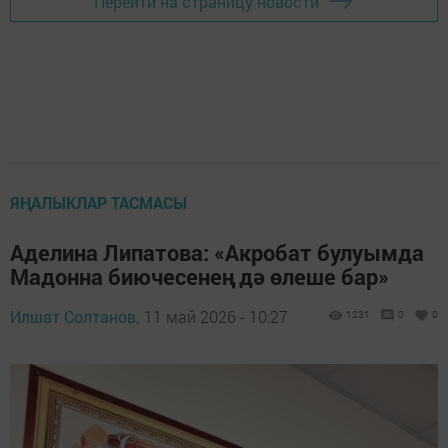
Перейти на страницу новости
ЯҢАЛЫКЛАР ТАСМАСЫ
Аделина Липатова: «Акробат булуымда
Мадонна биючесенең дә өлеше бар»
Илшат Солтанов,
11 май 2026 - 10:27
1231
0
0