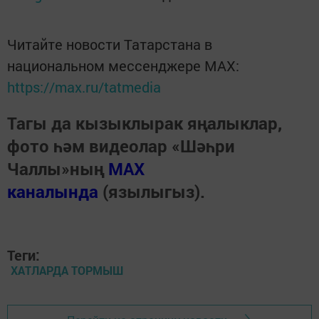
Читайте новости Татарстана в
национальном мессенджере MАХ:
https://max.ru/tatmedia
Тагы да кызыклырак яңалыклар,
фото һәм видеолар «Шәһри
Чаллы»ның
MAX
каналында
(язылыгыз).
Теги:
ХАТЛАРДА ТОРМЫШ