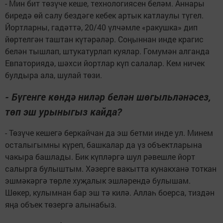
- Мин бит төзүче кеше, технологиясен беләм. Аннары
биредә өй салу бездәге кебек артык катлаулы түгел.
Йортларны, гадәттә, 20/40 үлчәмле «ракушка» дип
йөртелгән таштан күтәрәләр. Соңыннан инде крагис
белән тышлап, штукатурлап куялар. Гомумән алганда
Евпаториядә, шәхси йортлар күп салалар. Кем ничек
булдыра ала, шулай төзи.
- Бүгенге көндә ниләр белән шөгыльләнәсез,
төп эш урыныгыз кайда?
- Төзүче кешегә беркайчан да эш бетми инде ул. Минем
осталыгымны күреп, башкалар да үз объектларына
чакыра башлады. Бик күпләргә шул рәвешле йорт
салырга булыштым. Хәзерге вакытта кунакханә тоткан
эшмәкәргә төрле хуҗалык эшләрендә булышам.
Шөкер, кулымнан бар эш тә килә. Аллаһ боерса, тиздән
яңа объек төзергә алынабыз.