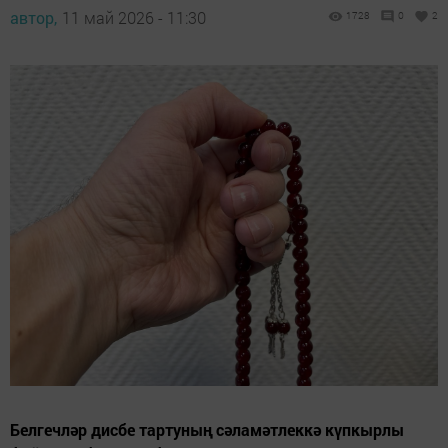
автор,
11 май 2026 - 11:30
1728
0
2
Белгечләр дисбе тартуның сәламәтлеккә күпкырлы