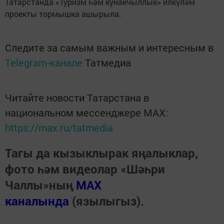
Татарстанда «Туризм һәм кунакчыллык» илкүләм
проекты тормышка ашырыла.
Следите за самым важным и интересным в
Telegram-канале
Татмедиа
Читайте новости Татарстана в
национальном мессенджере MАХ:
https://max.ru/tatmedia
Тагы да кызыклырак яңалыклар,
фото һәм видеолар «Шәһри
Чаллы»ның
MAX
каналында
(язылыгыз).