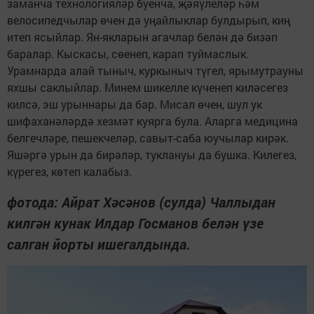
заманча технологияләр буенча, җәяүлеләр һәм
велосипедчылар өчен дә уңайлыклар булдырып, киң
итеп ясыйлар. Ян-якларын агачлар белән дә бизәп
баралар. Кыскасы, сөенеп, карап туймаслык.
Урамнарда алай тыныч, куркыныч түгел, ярымутрауны
яхшы саклыйлар. Минем шикелле күченеп киләсегез
килсә, эш урыннары да бар. Мисал өчен, шул ук
шифаханәләрдә хезмәт куярга була. Аларга медицина
белгечләре, пешекчеләр, савыт-саба юучылар кирәк.
Яшәргә урын да бирәләр, туклануы да бушка. Килегез,
күрегез, көтеп калабыз.
фотода: Айрат Хәсәнов (сулда) Чаллыдан
килгән кунак Илдар Госманов белән үзе
салган йорты ишегалдында.