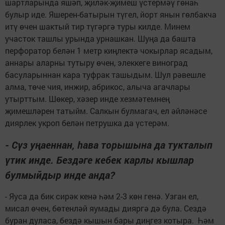
шартларында яшәп, җиләк-җимеш үстермәү гөнаһ
булыр иде. Яшерен-батырын түгел, йорт янын гөлбакча
итү өчен шактый тир түгәргә туры килде. Минем
участок ташлы урында урнашкан. Шуңа да башта
перфоратор белән 1 метр киңлектә чокырлар ясадым,
аннары аларны тутыру өчен, элеккеге виноград
басуларыннан кара туфрак ташыдым. Шул рәвешле
алма, төче чия, инжир, абрикос, алыча агачлары
утырттым. Шөкер, хәзер инде хезмәтемнең
җимешләрен татыйм. Салкын булмагач, ел әйләнәсе
диярлек укроп белән петрушка да үстерәм.
- Сүз уңаеннан, һава торышына да тукталып
үтик инде. Бездәге кебек карлы кышлар
булмыйдыр инде анда?
- Яуса да бик сирәк кенә һәм 2-3 көн генә. Узган ел,
мисал өчен, бөтенләй яумады дияргә дә була. Сездә
буран дуласа, бездә кышын бары диңгез котыра. Һәм