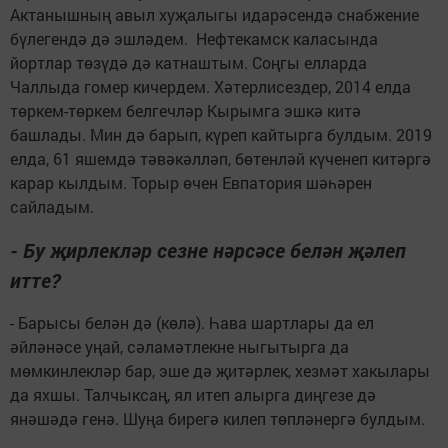
Актанышның авыл хуҗалыгы идарәсендә снабжение
бүлегендә дә эшләдем. Нефтекамск каласында
йортлар төзүдә дә катнаштым. Соңгы елларда
Чаллыда гомер кичердем. Хәтерлисездер, 2014 елда
төркем-төркем белгечләр Кырымга эшкә китә
башлады. Мин дә барып, күреп кайтырга булдым. 2019
елда, 61 яшемдә тәвәкәлләп, бөтенләй күченеп китәргә
карар кылдым. Торыр өчен Евпатория шәһәрен
сайладым.
- Бу җирлекләр сезне нәрсәсе белән җәлеп
итте?
- Барысы белән дә (көлә). Һава шартлары да ел
әйләнәсе уңай, сәламәтлекне ныгытырга да
мөмкинлекләр бар, эше дә җитәрлек, хезмәт хакылары
да яхшы. Талчыксаң, ял итеп алырга диңгезе дә
янәшәдә генә. Шуңа бирегә килеп төпләнергә булдым.