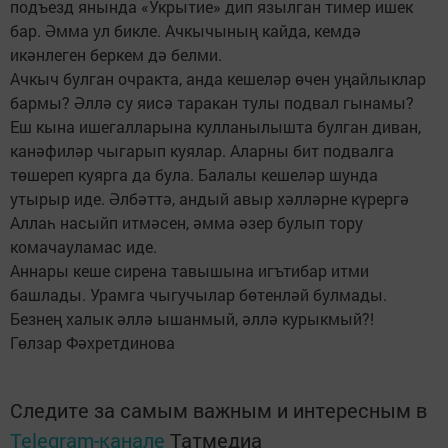
подъезд янында «Укрытие» дип язылган тимер ишек
бар. Әмма ул бикле. Ачкычының кайда, кемдә
икәнлеген беркем дә белми.
Ачкыч булган очракта, анда кешеләр өчен уңайлыклар
бармы? Әллә су яисә таракан тулы подвал гынамы?
Еш кына ишегалларына кулланылышта булган диван,
канәфиләр чыгарып куялар. Аларны бит подвалга
төшереп куярга да була. Балалы кешеләр шунда
утырыр иде. Әлбәттә, андый авыр хәлләрне күрергә
Аллаһ насыйп итмәсен, әмма әзер булып тору
комачауламас иде.
Аннары кеше сирена тавышына игътибар итми
башлады. Урамга чыгучылар бөтенләй булмады.
Безнең халык әллә ышанмый, әллә курыкмый?!
Гөлзар Фәхретдинова
Следите за самым важным и интересным в
Telegram-канале
Татмедиа