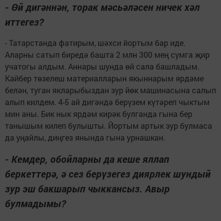
- Өй дигәннән, торак мәсьәләсен ничек хәл
иттегез?
- Татарстанда фатирым, шәхси йортым бар иде.
Аларны сатып биредә башта 2 млн 300 мең сумга җир
учатогы алдым. Аннары шунда өй сала башладым.
Кайбер төзелеш материалларын якыннарым ярдәме
белән, туган якларыбыздан зур йөк машинасына салып
алып килдем. 4-5 ай дигәндә берүзем күтәреп чыктым
мин аны. Бик нык ярдәм кирәк булганда гына бер
танышым килеп булышты. Йортым артык зур булмаса
да уңайлы, диңгез янында гына урнашкан.
- Кемдер, обойларны да кеше яллап
беркеттерә, ә сез берүзегез диярлек шундый
зур эш бакшарып чыккансыз. Авыр
булмадымы?