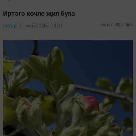
Иртәгә көчле җил була
автор,
11 май 2026 - 14:31
593
0
0