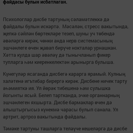
файдасы булын исбатлаган.
Психологлар дисбе тартуның сәламәтлеккә дә
файдалы булын искәртә. Мәсәлән, стресс вакытында,
җепкә сәйлән бөртекләре тезеп, шуны уч төбендә
әвәләргә кирәк, чөнки анда нерв системасының
эшчәнлеге өчен җавап бирүче нокталар урнашкан.
Хәтта кулда шар әвәләү дә тынычланып фикер
тупларга һәм киеренкелектән арынырга булыша.
Күнегүләр ясаганда дисбегә карарга ярамый. Кулның
халәтенә игътибар бирергә кирәк. Дисбене ничек тарту
әһәмияткә ия. Ул йөрәк тибешенә һәм сулышка
йогынты ясый. Белеп тартканда, эчке органнарның
эшчәнлеген яхшырта. Дисбе бармаклар өчен дә
алыштыргысыз күнекмә чарасы булып санала. Ул
артрит, артроз вакытында файдалы.
Тәмәке тартуны ташларга теләүче кешеләргә дә дисбе