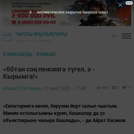
4
Автоматическое закрытие баннера через
ЧАЛЛЫ ЯҢАЛЫКЛАРЫ
16+
"Шәһри Чаллы" газетасы
ЯЗМАЛАРДА - ЯЗМЫШ
«60тан соң пенсиягә түгел, ә -
Кырымга!»
Илшат Солтанов,
11 май 2026 - 17:40
3935
0
10
«Евпаториягә килеп, берүзем йорт салып чыктым.
Минем осталыгымны күреп, башкалар да үз
объектларына чакыра башлады», - ди Айрат Хәсәнов.