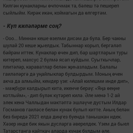
Килгән кунакларны өчпочмак та, бәлеш тә пешереп
сыйлыйм. Кирәк икән, коймагын да өлгертәм.
- Күп киләләрме соң?
- Ооо... Миннән кеше өзелми дисәм дә була. Бер чакны
шулай 20 кеше җыелдык. Табыннар корып, бергәләп
бәйрәм иттек. Кунаклар өчен дип, бар шартларын туры
китереп, махсус 2 бүлмә ясап куйдым. Суыткычлар,
плитәләр, караватлар белән җиһазладым. Балалы
гаиләләргә дә уңайлыклар булдырдым. Моның өчен
акча да алмыйм, кемдер үзе: «Алай килешми инде дип»,
- мәҗбүри калдырып китә, икенче берәү: «Яңа өеңне
котлыйм», - дип бүләк күтәреп килә. Әле менә 1-2 ай
элек кенә Чаллыдан мәктәптә эшләүче дустым Илдар
Госманов гаиләсе белән кунак булып китте. Аның белән
без биредә 2021 елда диңгез буенда танышкан идек.
Хәзер инде бик якын дусларга әверелдек. Үзем дә быел
Татарстанга кайткач аларда кунак булдым әле.