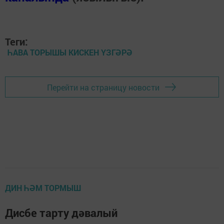
Теги:
ҺАВА ТОРЫШЫ КИСКЕН ҮЗГӘРӘ
Перейти на страницу новости
ДИН ҺӘМ ТОРМЫШ
Дисбе тарту дәвалый