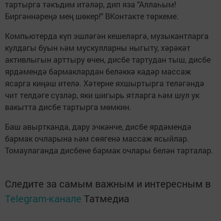
тартырга тәкъдим итәләр, дип яза "Аллаһым!
Биргәннәреңә мең шөкер!" ВКонтакте төркеме.
Компьютерда күп эшләгән кешеләргә, музыкантларга
кулдагы буын һәм мускулларны ныгыту, хәрәкәт
активлыгын арттыру өчен, дисбе тартудан тыш, дисбе
ярдәмендә бармаклардан беләккә кадәр массаж
ясарга киңәш ителә. Хәтерне яхшыртырга теләгәндә
чит телдәге сүзләр, яки шигырь ятларга һәм шул ук
вакытта дисбе тартырга мөмкин.
Баш авыртканда, дару эчкәнче, дисбе ярдәмендә
бармак очларына һәм сөягенә массаж ясыйлар.
Томаулаганда дисбене бармак очлары белән тарталар.
Следите за самым важным и интересным в
Telegram-канале
Татмедиа