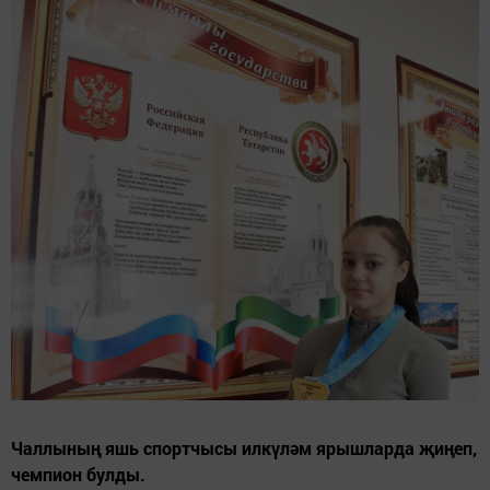
Чаллының яшь спортчысы илкүләм ярышларда җиңеп,
чемпион булды.