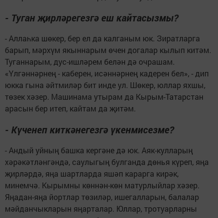
- Туган җирләрегезгә еш кайтасызмы?
- Аллаһка шөкер, бер ел да калганым юк. Зиратларга
барып, мәрхүм якыннарым өчен догалар кылып китәм.
Туганнарым, дус-ишләрем белән дә очрашам.
«Үлгәннәрнең - каберен, исәннәрнең кадерен бел», - дип
юкка гына әйтмиләр бит инде ул. Шөкер, юллар яхшы,
төзек хәзер. Машинама утырам да Кырым-Татарстан
арасын бер итеп, кайтам да җитәм.
- Күченеп киткәнегезгә үкенмисезме?
- Андый уйның башка кергәне дә юк. Аяк-кулларың
хәрәкәтләнгәндә, саулыгың булганда дөнья күреп, яңа
җирләрдә, яңа шартларда яшәп карарга кирәк,
минемчә. Кырымны көннән-көн матурлыйлар хәзер.
Яңадан-яңа йортлар төзиләр, ишегалларын, балалар
мәйданчыкларын яңарталар. Юллар, тротуарларны