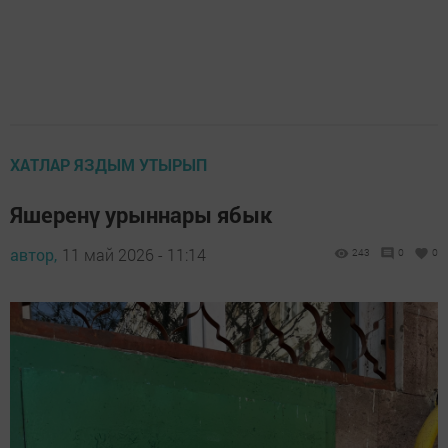
ХАТЛАР ЯЗДЫМ УТЫРЫП
Яшеренү урыннары ябык
автор,
11 май 2026 - 11:14
243
0
0