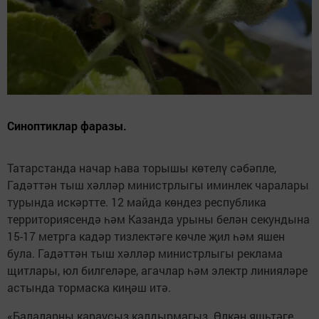
Синоптиклар фаразы.
Татарстанда начар һава торышы көтелү сәбәпле,
Гадәттән тыш хәлләр министрлыгы иминлек чаралары
турында искәртте. 12 майда көндез республика
территориясендә һәм Казанда урыны белән секундына
15-17 метрга кадәр тизлектәге көчле җил һәм яшен
була. Гадәттән тыш хәлләр министрлыгы реклама
щитлары, юл билгеләре, агачлар һәм электр линияләре
астында тормаска киңәш итә.
«Балаларны караусыз калдырмагыз. Өлкән яшьтәге