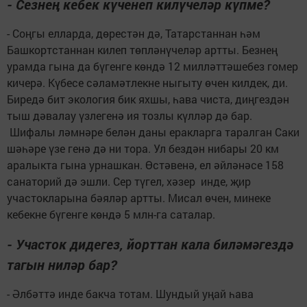
- Сезнең кебек күченеп килүчеләр күпме?
- Соңгы елларда, дөрестән дә, Татарстаннан һәм
Башкортстаннан килеп төпләнүчеләр артты. Безнең
урамда гына да бүгенге көндә 12 милләттәшебез гомер
кичерә. Күбесе сәламәтлекне ныгыту өчен килдек, ди.
Биредә бит экология бик яхшы, һава чиста, диңгездән
тыш дәвалау үзлегенә ия тозлы күлләр дә бар.
Шифалы ләмнәре белән даны еракларга таралган Саки
шәһәре үзе генә дә ни тора. Ул бездән нибары 20 км
аралыкта гына урнашкан. Өстәвенә, ел әйләнәсе 158
санаторий дә эшли. Сер түгел, хәзер инде, җир
участокларына бәяләр артты. Мисал өчен, минеке
кебекне бүгенге көндә 5 млн-га саталар.
- Участок дидегез, йорттан кала биләмәгездә
тагын ниләр бар?
- Әлбәттә инде бакча тотам. Шундый уңай һава