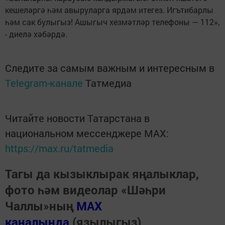
кешеләргә һәм авыруларга ярдәм итегез. Игътибарлы
һәм сак булыгыз! Ашыгыч хезмәтләр телефоны — 112»,
- диелә хәбәрдә.
Следите за самым важным и интересным в
Telegram-канале
Татмедиа
Читайте новости Татарстана в
национальном мессенджере MАХ:
https://max.ru/tatmedia
Тагы да кызыклырак яңалыклар,
фото һәм видеолар «Шәһри
Чаллы»ның
MAX
каналында
(язылыгыз).