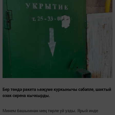
Бер төндә ракета һөҗүме куркынычы сәбәпле, шактый
озак сирена кычкырды.
Минем башымнан мең төрле уй узды. Ярый инде