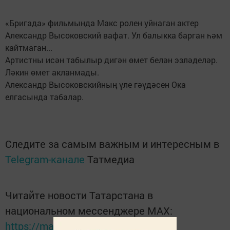
«Бригада» фильмында Макс ролен уйнаган актер
Александр Высоковский вафат. Ул балыкка барган һәм
кайтмаган...
Артистны исән табылыр дигән өмет белән эзләделәр.
Ләкин өмет акланмады.
Александр Высоковскийның үле гәүдәсен Ока
елгасында табалар.
Следите за самым важным и интересным в
Telegram-канале
Татмедиа
Читайте новости Татарстана в
национальном мессенджере MАХ:
https://max.ru/tatmedia