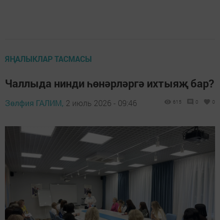
ЯҢАЛЫКЛАР ТАСМАСЫ
Чаллыда нинди һөнәрләргә ихтыяҗ бар?
Зөлфия ГАЛИМ,
2 июль 2026 - 09:46
615
0
0