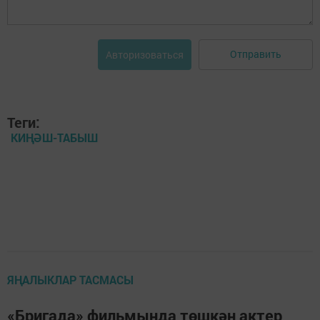
Отправить
Авторизоваться
Теги:
КИҢӘШ-ТАБЫШ
ЯҢАЛЫКЛАР ТАСМАСЫ
«Бригада» фильмында төшкән актер