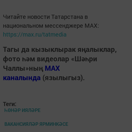
Читайте новости Татарстана в
национальном мессенджере MАХ:
https://max.ru/tatmedia
Тагы да кызыклырак яңалыклар,
фото һәм видеолар «Шәһри
Чаллы»ның
MAX
каналында
(язылыгыз).
Теги:
ҺӨНӘР ИЯЛӘРЕ
ВАКАНСИЯЛӘР ЯРМИНКӘСЕ