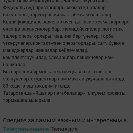
Тукай Племрепродукторы, Чаллы Инкубаторы,
Федераль суд приставлары хезмәте, балалар
бакчалары, хореография мәктәбе һәм башкалар.
Квалификацияле эшчеләр өчен дә, офис хезмәткәрләре
өчен дә вакансияләр бар: полицейскийлар, логистик
эшләр операторлары, машина йөртүчеләр, торба
үткәрүчеләр, контакт-үзәк операторлары, сату буенча
менеджерлар, җиһазлар көйләүчеләр,
комплектлаучылар, слесарьлар, пешекчеләр һәм
башкалар.
Бөтенроссия ярминкәсенә меңгә якын кеше: эш
эзләүчеләр, студентлар һәм мәктәп укучылары килде.
83 кешегә эш тәкъдим ителде.
Татарстанда «Яшьләр һәм балалар» илкүләм проекты
тормышка ашырыла.
Следите за самым важным и интересным в
Telegram-канале
Татмедиа