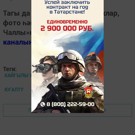
Тагы да кызыклырак яңалыклар,
фото һәм видеолар «Шәһри
Чаллы»ның
MAX
каналында
(язылыгыз).
Теги:
КАЙГЫЛЫ ХӘБӘР
ЮГАЛТУ
Перейти на страницу новости