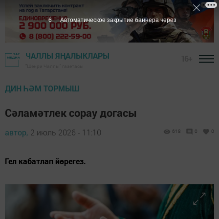
5
Автоматическое закрытие баннера через
ЧАЛЛЫ ЯҢАЛЫКЛАРЫ
16+
"Шәһри Чаллы" газетасы
ДИН ҺӘМ ТОРМЫШ
Сәламәтлек сорау догасы
автор,
2 июль 2026 - 11:10
618
0
0
Гел кабатлап йөрегез.