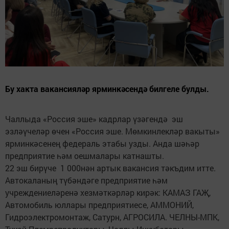
Бу хакта вакансияләр ярминкәсендә билгеле булды.
Чаллыда «Россия эше» кадрлар үзәгендә эш
эзләүчеләр өчен «Россия эше. Мөмкинлекләр вакыты»
ярминкәсенең федераль этабы узды. Анда шәһәр
предприятие һәм оешмалары катнашты.
22 эш бирүче 1 000нән артык вакансия тәкъдим итте.
Автокаланың түбәндәге предприятие һәм
учреждениеләренә хезмәткәрләр кирәк: КАМАЗ ГАҖ,
Автомобиль юллары предприятиесе, АММОНИЙ,
Гидроэлектромонтаж, Сатурн, АГРОСИЛА. ЧЕЛНЫ-МПК,