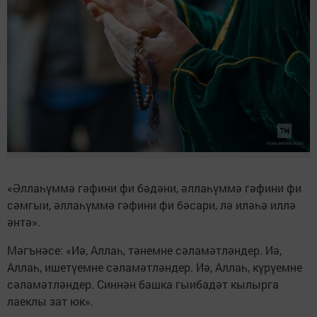
«Әллаһүммә гәфини фи бәдәни, әллаһүммә гәфини фи
сәмгыи, әллаһүммә гәфини фи бәсари, лә иләһә иллә
әнтә».
Мәгънәсе: «Иә, Аллаһ, тәнемне сәламәтләндер. Иә,
Аллаһ, ишетүемне сәламәтләндер. Иә, Аллаһ, күрүемне
сәламәтләндер. Синнән башка гыибадәт кылырга
лаеклы зат юк».