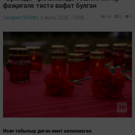
фаҗигале төстә вафат булган
Зөлфия ГАЛИМ,
2 июль 2026 - 10:06
723
0
0
Исән табылыр дигән өмет акланмаган.