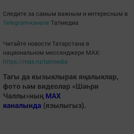
Следите за самым важным и интересным в
Telegram-канале
Татмедиа
Читайте новости Татарстана в
национальном мессенджере MАХ:
https://max.ru/tatmedia
Тагы да кызыклырак яңалыклар,
фото һәм видеолар «Шәһри
Чаллы»ның
MAX
каналында
(язылыгыз).