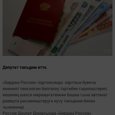
Депутат тәкъдим итте.
«Бердәм Россия» партиясендә картлык буенча
иминият пенсиясен билгеләү тәртибен гадиләштереп,
кешенең шәхси мөрәҗәгатеннән башка гына автомат
рәвештә рәсмиләштерүгә күчү тәкъдиме белән
чыкканнар.
Россия Дәүләт Думасында «Бердәм Россия»