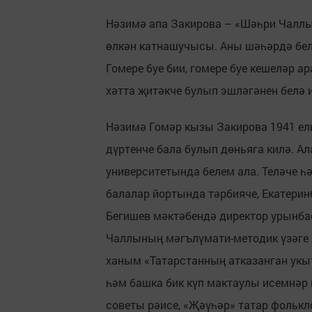
Нәзимә апа Закирова – «Шәһри Чаллы
өлкән катнашучысы. Аны шәһәрдә бел
Гомере буе бии, гомере буе кешеләр 
хәтта җитәкче булып эшләгәнен белә 
Нәзимә Гомәр кызы Закирова 1941 ел
дүртенче бала булып дөньяга килә. А
университетында белем ала. Теләче һ
балалар йортында тәрбияче, Екатерин
Бегишев мәктәбендә директор урынба
Чаллының мәгълүмати-методик үзәге 
ханым «Татарстанның атказанган укы
һәм башка бик күп мактаулы исемнәр 
советы рәисе, «Җәүһәр» татар фолькл