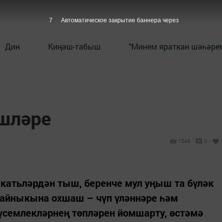
6
Автоматическое закрытие баннера через
Дин
Киңәш-табыш
"Минем яраткан шәһәрем
шләре
1243
0
катьләрдән тыш, беренче мул уңыш та бүләк
 айныкына охшаш – чүп үләннәре һәм
үсемлекләрнең төпләрен йомшарту, өстәмә