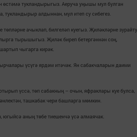
н өстәмә тукландырыгыз. Аеруча уңышы мул булган
а, тукландырыр алдыннан, мул итеп су сибегез.
ле төпләрне ачыклап, билгеләп куегыз. Җиләкләрне зурайт
алырга тырышыгыз. Җиләк биреп бетергәннән соң,
мшартып чыгарга кирәк.
амырчалары үсүгә ярдәм итәчәк. Ян сабакчаларын даими
.
отырып үссә, төп сабакның – очын, яфраклары куе булса,
гәнлектән, ташкабак чери башларга мөмкин.
, югыйсә аның төбе тиешенчә үсә алмаячак.