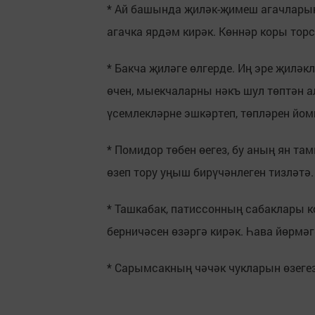
* Ай башында җиләк-җимеш агачлары
агачка ярдәм кирәк. Көннәр коры торс
* Бакча җиләге өлгерде. Иң эре җиләк
өчен, мыекчаларны нәкъ шул төптән 
үсемлекләрне эшкәртеп, төпләрен йо
* Помидор төбен өегез, бу аның ян т
өзеп тору уңыш бирүчәнлеген тизләтә
* Ташкабак, патиссонның сабаклары к
берничәсен өзәргә кирәк. Һава йөрмә
* Сарымсакның чәчәк чукларын өзегез