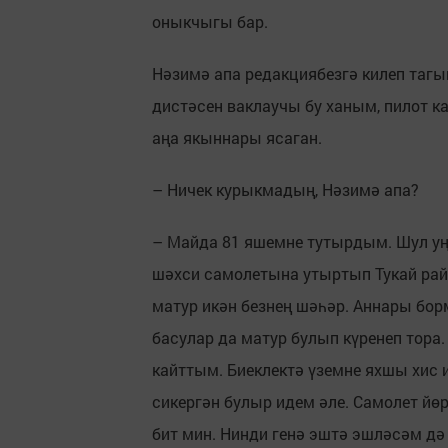
оныкчыгы бар.
Нәзимә апа редакциябезгә килеп таг
дистәсен ваклаучы бу ханым, пилот к
аңа якыннары ясаган.
– Ничек курыкмадың, Нәзимә апа?
– Майда 81 яшемне тутырдым. Шул уң
шәхси самолетына утыртып Тукай рай
матур икән безнең шәһәр. Аннары борм
басулар да матур булып күренеп тора
кайттым. Биеклектә үземне яхшы хис 
сикергән булыр идем әле. Самолет йөр
бит мин. Нинди генә эштә эшләсәм дә