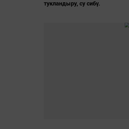
тукландыру, су сибү.