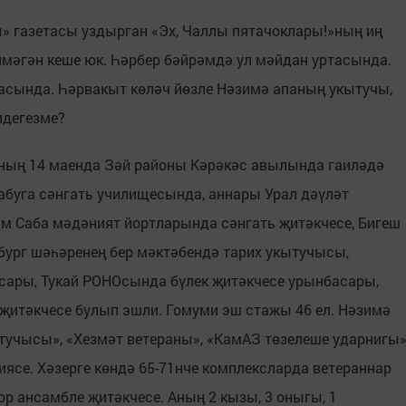
» газетасы уздырган «Эх, Чаллы пятачоклары!»ның иң
мәгән кеше юк. Һәрбер бәйрәмдә ул мәйдан уртасында.
арасында. Һәрвакыт көләч йөзле Нәзимә апаның укытучы,
идегезме?
ның 14 маенда Зәй районы Кәрәкәс авылында гаиләдә
лабуга сәнгать училищесында, аннары Урал дәүләт
әм Саба мәдәният йортларында сәнгать җитәкчесе, Бигеш
бург шәһәренең бер мәктәбендә тарих укытучысы,
сары, Тукай РОНОсында бүлек җитәкчесе урынбасары,
җитәкчесе булып эшли. Гомуми эш стажы 46 ел. Нәзимә
тучысы», «Хезмәт ветераны», «КамАЗ төзелеше ударнигы
иясе. Хәзерге көндә 65-71нче комплексларда ветераннар
ор ансамбле җитәкчесе. Аның 2 кызы, 3 оныгы, 1