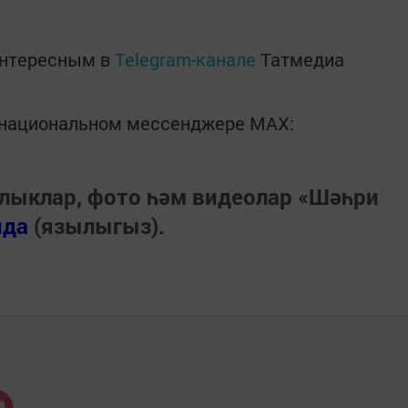
интересным в
Telegram-канале
Татмедиа
в национальном мессенджере MАХ:
лыклар, фото һәм видеолар «Шәһри
нда
(язылыгыз).