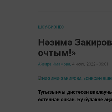
ШОУ-БИЗНЕС
Нәзимә Закиров
очтым!»
Айзирә Имамова,
4 июль 2022 - 09:01
Тугызынчы дистәсен ваклаучы
өстеннән очкан. Бу бүләкне аң