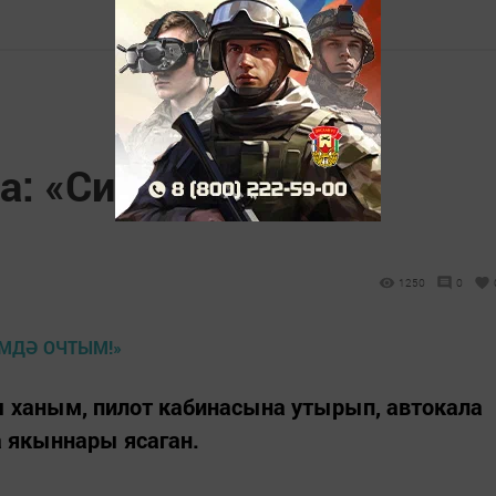
а: «Сиксән яшемдә
1250
0
 ханым, пилот кабинасына утырып, автокала
а якыннары ясаган.