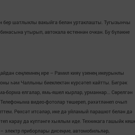
ын бер шатлыклы вакыйга белән уртаклашты. Тугызынчы
абинасына утырып, автокала өстеннән очкан. Бу бүләкне
айдан сеңлемнең ире – Рамил кияү үзенең икеурынлы
оны һәм Чаллыны биеклектән күрсәтеп кайтты. Бигрәк
а-борма елгалар, ямь-яшел кырлар, урманнар... Сөрелгән
. Телефоныма видео-фотолар төшереп, рәхәтләнеп очып
иттем. Рөхсәт итсәләр, ике дә уйламый парашют белән дә
теп карау да күптәнге хыялым иде. Техникага гашыйк кеш
 – электр приборлары дисеңме, автомобильләр,