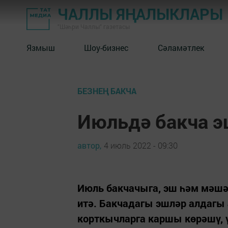
ЧАЛЛЫ ЯҢАЛЫКЛАРЫ
"Шәһри Чаллы" газетасы
Язмыш
Шоу-бизнес
Сәламәтлек
БЕЗНЕҢ БАКЧА
Июльдә бакча э
автор,
4 июль 2022 - 09:30
Июль бакчачыга, эш һәм мәшә
итә. Бакчадагы эшләр алдагы
корткычларга каршы көрәшү, 