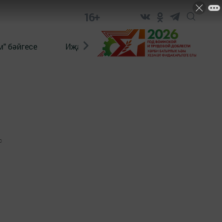
16+
" бәйгесе
Иҗат
Реклама
Онлайн язы
0