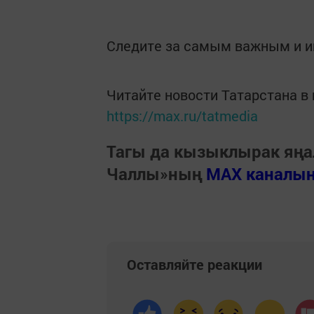
Следите за самым важным и 
Читайте новости Татарстана 
https://max.ru/tatmedia
Тагы да кызыклырак яңа
Чаллы»ның
MAX каналы
Оставляйте реакции