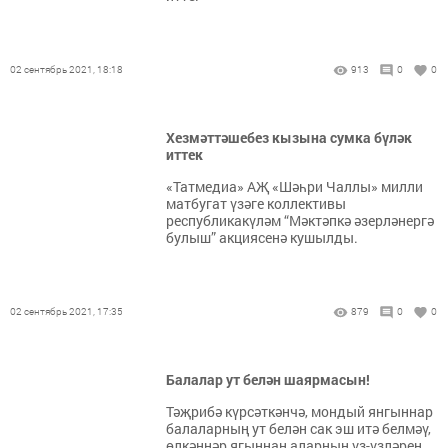
02 сентябрь 2021, 18:18
913
0
0
Хезмәттәшебез кызына сумка бүләк
иттек
«Татмедиа» АҖ «Шәһри Чаллы» милли
матбугат үзәге коллективы
республикакүләм “Мәктәпкә әзерләнергә
булыш” акциясенә кушылды.
02 сентябрь 2021, 17:35
879
0
0
Балалар ут белән шаярмасын!
Тәҗрибә күрсәткәнчә, мондый янгыннар
балаларның ут белән сак эш итә белмәү,
өлкәннәр ягыннан аларның үз-үзләрен