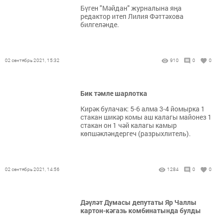
Бүген "Мәйдан" журналына яңа
редактор итеп Лилия Фәттәхова
билгеләнде.
02 сентябрь 2021, 15:32
910
0
0
Бик тәмле шарлотка
Кирәк булачак: 5-6 алма 3-4 йомырка 1
стакан шикәр комы аш калагы майонез 1
стакан он 1 чәй калагы камыр
көпшәкләндергеч (разрыхлитель).
02 сентябрь 2021, 14:56
1284
0
0
Дәүләт Думасы депутаты Яр Чаллы
картон-кәгазь комбинатында булды