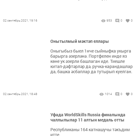
02 сентябрь 2021, 19:16
953
0
0
Онытылмый мәктәп еллары
Оныгыбыз быел 1нче сыйныфка укырга
барырга әзерләнә. Портфелен инде яз
көне ук әзерли башлаган иде. Тиешле
китап-дәфтәрләр дә, ручка-карандашлар
да, башка әсбаплар да тутырып куелган.
02 сентябрь 2021, 18:48
1014
0
0
Уфада WorldSkills Russia финалында
чаллылылар 11 алтын медаль отты
Республиканы 164 катнашучы тәкъдим
итте.