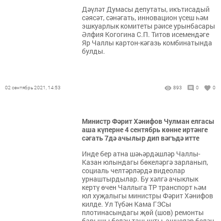
Дәүләт Думасы депутаты, икътисадый
сәясәт, сәнәгать, инновацион үсеш һәм
эшкуарлык комитеты рәисе урынбасары
Әлфия Когогина С.П. Титов исемендәге
Яр Чаллы картон-кәгазь комбинатында
булды.
02 сентябрь 2021, 14:53
893
0
0
Министр Фәрит Хәнифов Чулман елгасы
аша күперне 4 сентябрь көнне иртәнге
сәгать 7дә ачылыр дип вәгъдә итте
Инде бер атна шәһәрдәшләр Чаллы-
Казан юлындагы бөкеләргә зарланып,
социаль челтәрләрдә видеолар
урнаштырдылар. Бу хәлгә ачыклык
кертү өчен Чаллыга ТР транспорт һәм
юл хуҗалыгы министры Фәрит Хәнифов
килде. Ул Түбән Кама ГЭСы
плотинасындагы җөй (шов) ремонты
барышы белән танышты, эшчеләр белән