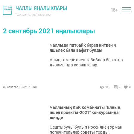
ЧАЛЛЫ ЯҢАЛЫКЛАРЫ
16+
"Шәһри Чаллы" газетасы
2 сентябрь 2021 яңалыклары
Чаллыда питбайк бәреп киткән 4
яшьлек бала вафат булды
Аның гомере өчен табиблар бер атна
дәвамында көрәштеләр.
02 сентябрь 2021, 19:50
912
0
0
Чаллының КБК комбинаты "Елның
яшел проекты-2021" конкурсында
җиңде
Оештыручы булып Россиянең Урман
попечительләр советы торды.