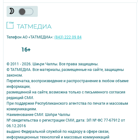
Телефон АО «ТАТМЕДИА»:
(843) 222 09 84
16+
© 2011 - 2026. Шәһри Чаллы. Все права защищены.
© ТАТМЕДИА. Все материалы, размещенные на сайте, защищены
законом.
Перепечатка, воспроизведение и распространение в любом объеме
информации,
размещенной на сайте, возможна только с письменного согласия
редакций СМИ.
При поддержке Республиканского агентства по печати и массовым
коммуникациям.
Наименование СМИ: Шəhри Чаллы
№ свидетельства о регистрации СМИ, дата: ЭЛ № ФС 77-67912 от
06.12.2016
выдано Федеральной службой по надзору в сфере связи,
информационных технологий и массовых коммуникаций