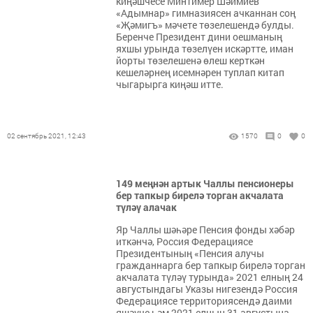
киңәшчесе Минтимер Шәймиев
«Адымнар» гимназиясен ачканнан соң
«Җәмигъ» мәчете төзелешендә булды.
Беренче Президент дини оешманың
яхшы урында төзелүен искәртте, иман
йорты төзелешенә өлеш керткән
кешеләрнең исемнәрен туплап китап
чыгарырга киңәш итте.
02 сентябрь 2021, 12:43
1570
0
0
149 меңнән артык Чаллы пенсионеры
бер тапкыр бирелә торган акчалата
түләү алачак
Яр Чаллы шәһәре Пенсия фонды хәбәр
иткәнчә, Россия Федерациясе
Президентының «Пенсия алучы
гражданнарга бер тапкыр бирелә торган
акчалата түләү турында» 2021 елның 24
августындагы Указы нигезендә Россия
Федерациясе территориясендә даими
яшәүче һәм 2021 елның 31 августына