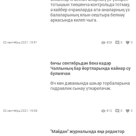
тотышын тиешенчә контрольдә тотмау,
ә кайбер очракларда ата-аналарның үз
балаларының ялын оештыра белмәү
аркасында килеп чыга.
02 сентябрь 2021, 16:51
929
0
0
6нчы сентябрьдән 8енә кадәр
Чаллының бар йортларында кайнар су
булмячак
Өч көн дәвамында шәһәр торбаларына
гидравлик сынау үткәреләчәк.
02 сентябрь 2021, 16:09
912
0
0
"Мәйдан" журналында яңа редактор