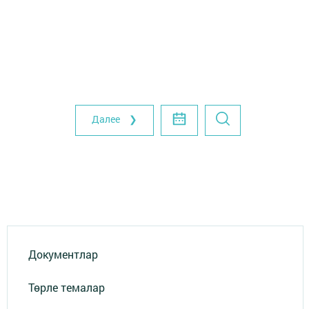
Далее ❯
Документлар
Төрле темалар