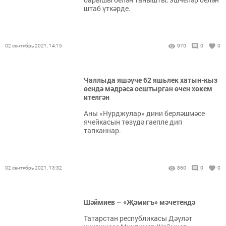
штаб үткәрде.
02 сентябрь 2021, 14:15
970
0
0
Чаллыда яшәүче 62 яшьлек хатын-кыз
өендә мәдрәсә оештырган өчен хөкем
ителгән
Аны «Нурджулар» дини берләшмәсе
ячейкасын төзүдә гаепле дип
тапканнар.
02 сентябрь 2021, 13:32
860
0
0
Шәймиев – «Җәмигъ» мәчетендә
Татарстан республикасы Дәүләт