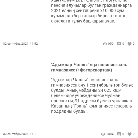
пенсия алучылар булган гражданнарга
2021 елның сентябрендә 10 000 сум
күләмендә бер тапкыр бирелә торган
акчалата түләү башкарылачак.
02 сентябрь 2021, 11:52
950
0
0
"Адымнар-Чаллы" яңа полилингваль
гимназиясе (+фоторепортаж)
"Адымнар-Чаллы" полилингваль
гимназиясен ачу 1 сентябрьгә төп бүләк
булды. Аның мәйданы 24 625 кв.м.,
белем бирү учреждениесе Чулман
проспекты, 91 адресы буенча урнашкан.
Казанның "Грань" компаниясе генераль
подрядчы булды.
02 сентябрь 2021, 11:17
1084
0
0