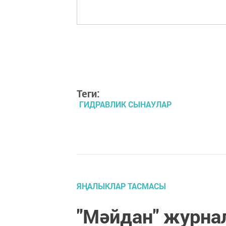
Теги:
ГИДРАВЛИК СЫНАУЛАР
ЯҢАЛЫКЛАР ТАСМАСЫ
"Мәйдан" журна