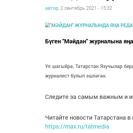
автор,
2 сентябрь 2021 - 15:32
Бүген "Мәйдан" журналына яңа
Ул шагыйрә, Татарстан Язучылар бер
журналист булып эшләгән.
Следите за самым важным и 
Читайте новости Татарстана 
https://max.ru/tatmedia