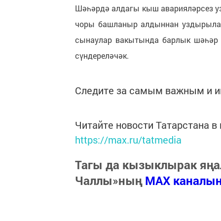
Шәһәрдә алдагы кыш аварияләрсез уз
чоры башланыр алдыннан уздырыла т
сынаулар вакытында барлык шәһәр о
сүндереләчәк.
Следите за самым важным и 
Читайте новости Татарстана 
https://max.ru/tatmedia
Тагы да кызыклырак яңа
Чаллы»ның
MAX каналы