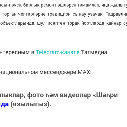
сын өчен, барлык ремонт эшләрен тәмамлап, яңа җылыт
орган челтәрләрне традицион сынау узачак. Гидравли
бъектларында, шул исәптән торак йортларда кайнар с
интересным в
Telegram-канале
Татмедиа
в национальном мессенджере MАХ:
лыклар, фото һәм видеолар «Шәһри
нда
(язылыгыз).