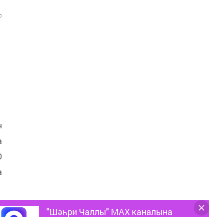
0
н
а
0
а
"Шәһри Чаллы" MAX каналына