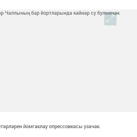
тәрләрен йомгаклау опрессовкасы узачак.