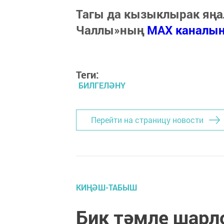
Тагы да кызыклырак яңа
Чаллы»ның
MAX каналы
Теги:
БИЛГЕЛӘНҮ
Перейти на страницу новости
КИҢӘШ-ТАБЫШ
Бик тәмле шарл