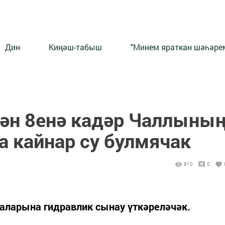
Дин
Киңәш-табыш
"Минем яраткан шәһәрем
ән 8енә кадәр Чаллыны
а кайнар су булмячак
910
0
аларына гидравлик сынау үткәреләчәк.