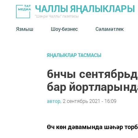
ЧАЛЛЫ ЯҢАЛЫКЛАРЫ
"Шәһри Чаллы" газетасы
Язмыш
Шоу-бизнес
Сәламәтлек
ЯҢАЛЫКЛАР ТАСМАСЫ
6нчы сентябрьд
бар йортларынд
автор,
2 сентябрь 2021 - 16:09
Өч көн дәвамында шәһәр торб