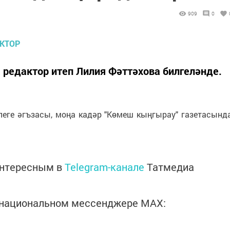
909
0
 редактор итеп Лилия Фәттәхова билгеләнде.
леге әгъзасы, моңа кадәр "Көмеш кыңгырау" газетасынд
интересным в
Telegram-канале
Татмедиа
в национальном мессенджере MАХ: