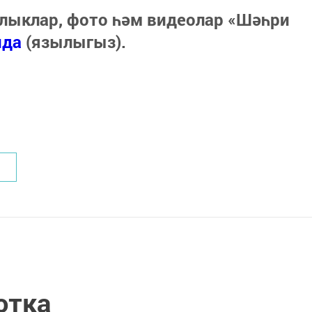
лыклар, фото һәм видеолар «Шәһри
нда
(язылыгыз).
отка