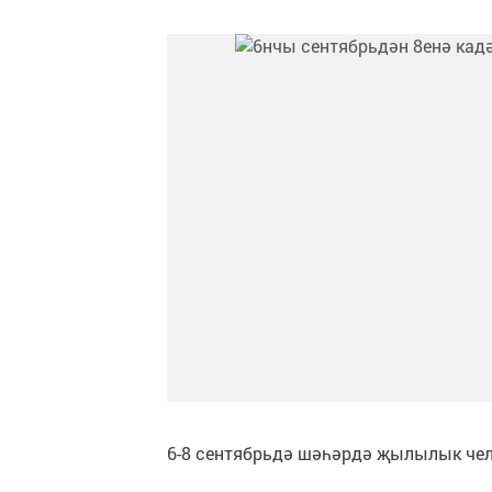
6-8 сентябрьдә шәһәрдә җылылык чел