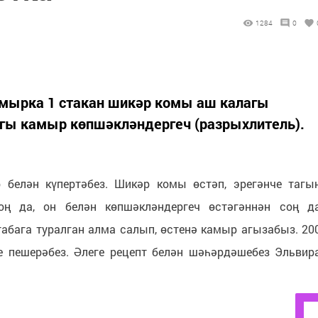
1284
0
йомырка 1 стакан шикәр комы аш калагы
лагы камыр көпшәкләндергеч (разрыхлитель).
елән күпертәбез. Шикәр комы өстәп, эрегәнче тагы
оң да, он белән көпшәкләндергеч өстәгәннән соң д
табага туралган алма салып, өстенә камыр агызабыз. 20
е пешерәбез. Әлеге рецепт белән шәһәрдәшебез Эльвир