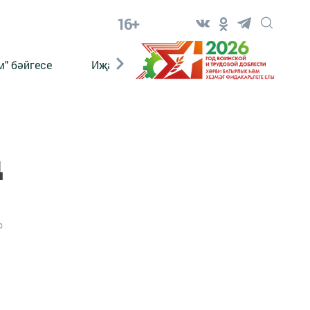
16+
" бәйгесе
Иҗат
Реклама
Онлайн язы
ң
0