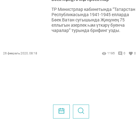
ТР Министрлар кабинетында “Татарстан
Республикасында 1941-1945 елларда
Бөек Ватан сугышында Җиңүнең 75
еллыгын әзерлек һәм үткәрү буенча
чаралар” турында брифинг узды.
26 февраль 2020, 08:18
1195
0
0