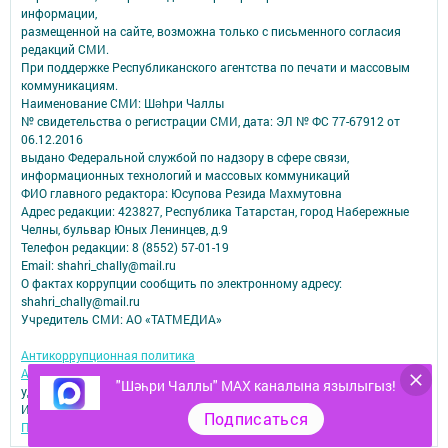
информации,
размещенной на сайте, возможна только с письменного согласия
редакций СМИ.
При поддержке Республиканского агентства по печати и массовым
коммуникациям.
Наименование СМИ: Шəhри Чаллы
№ свидетельства о регистрации СМИ, дата: ЭЛ № ФС 77-67912 от
06.12.2016
выдано Федеральной службой по надзору в сфере связи,
информационных технологий и массовых коммуникаций
ФИО главного редактора: Юсупова Резида Махмутовна
Адрес редакции: 423827, Республика Татарстан, город Набережные
Челны, бульвар Юных Ленинцев, д.9
Телефон редакции: 8 (8552) 57-01-19
Email: shahri_chally@mail.ru
О фактах коррупции сообщить по электронному адресу:
shahri_chally@mail.ru
Учредитель СМИ: АО «ТАТМЕДИА»
Антикоррупционная политика
АО «ТАТМЕДИА» использует «cookie»
для персонализации сервисов и
"Шәһри Чаллы" MAX каналына язылыгыз!
удобства пользователей сайтом.
Использование «cookie» можно отменить в настройках браузера.
Подписаться
Политика конфиденциальности