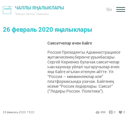
ЧАЛЛЫ ЯҢАЛЫКЛАРЫ
16+
"Шәһри Чаллы" газетасы
26 февраль 2020 яңалыклары
Сәясәтчеләр өчен бәйге
Россия Президенты Администрациясе
җитәкчесенең беренче урынбасары
Сергей Кириенко булачак сәясәтчеләр
һәм кауннар уйлап чыгаручылар өчен
яңа бәйге игълан ителүен әйтте. Ул
“Россия – мөмкинлекләр иле”
платформасында узачак. Бәйгенең
исеме “Россия лидерлары. Сәясәт”
(“Лидеры России. Политика”).
26 февраль 2020, 15:20
889
0
0