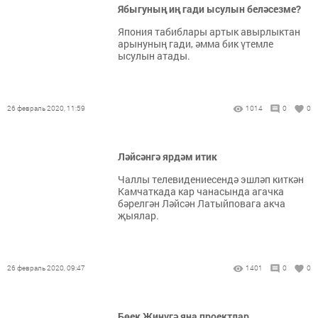
Ябыгуның иң гади ысулын беләсезме?
Япония табиблары артык авырлыктан
арынуның гади, әмма бик үтемле
ысулын атады.
26 февраль 2020, 11:59
1014
0
0
Ләйсәнгә ярдәм итик
Чаллы телевидениесендә эшләп киткән
Камчаткада кар чанасында агачка
бәрелгән Ләйсән Латыйповага акча
җыялар.
26 февраль 2020, 09:47
1401
0
0
Бөек Җиңүгә яңа проектлар