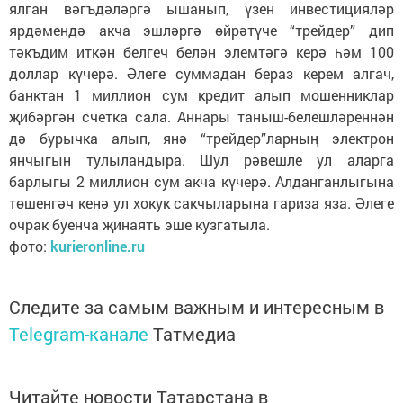
ялган вәгъдәләргә ышанып, үзен инвестицияләр
ярдәмендә акча эшләргә өйрәтүче “трейдер” дип
тәкъдим иткән белгеч белән элемтәгә керә һәм 100
доллар күчерә. Әлеге суммадан бераз керем алгач,
банктан 1 миллион сум кредит алып мошенниклар
җибәргән счетка сала. Аннары таныш-белешләреннән
дә бурычка алып, янә “трейдер”ларның электрон
янчыгын тулыландыра. Шул рәвешле ул аларга
барлыгы 2 миллион сум акча күчерә. Алданганлыгына
төшенгәч кенә ул хокук сакчыларына гариза яза. Әлеге
очрак буенча җинаять эше кузгатыла.
фото:
kurieronline.ru
Следите за самым важным и интересным в
Telegram-канале
Татмедиа
Читайте новости Татарстана в