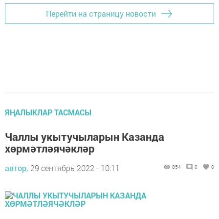
Перейти на страницу новости
ЯҢАЛЫКЛАР ТАСМАСЫ
Чаллы укытучыларын Казанда
хөрмәтләячәкләр
автор,
29 сентябрь 2022 - 10:11
854
0
0