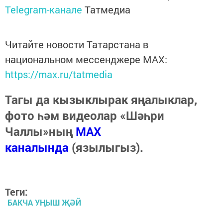
Telegram-канале
Татмедиа
Читайте новости Татарстана в
национальном мессенджере MАХ:
https://max.ru/tatmedia
Тагы да кызыклырак яңалыклар,
фото һәм видеолар «Шәһри
Чаллы»ның
MAX
каналында
(язылыгыз).
Теги:
БАКЧА УҢЫШ ҖӘЙ