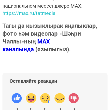
национальном мессенджере MАХ:
https://max.ru/tatmedia
Тагы да кызыклырак яңалыклар,
фото һәм видеолар «Шәһри
Чаллы»ның
MAX
каналында
(язылыгыз).
Оставляйте реакции
0
0
0
0
0