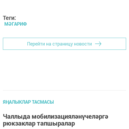
Теги:
МӘГАРИФ
Перейти на страницу новости
ЯҢАЛЫКЛАР ТАСМАСЫ
Чаллыда мобилизацияләнүчеләргә
рюкзаклар тапшыралар