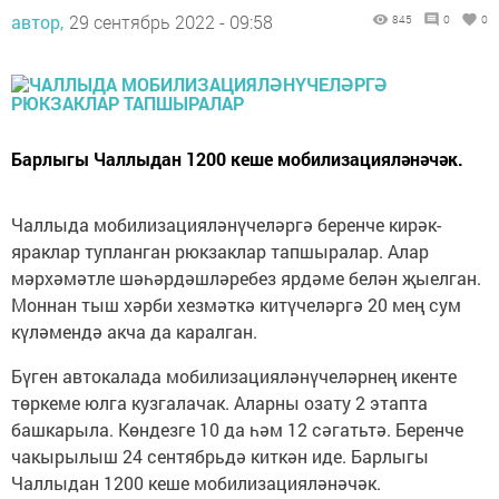
автор,
29 сентябрь 2022 - 09:58
845
0
0
Барлыгы Чаллыдан 1200 кеше мобилизацияләнәчәк.
Чаллыда мобилизацияләнүчеләргә беренче кирәк-
яраклар тупланган рюкзаклар тапшыралар. Алар
мәрхәмәтле шәһәрдәшләребез ярдәме белән җыелган.
Моннан тыш хәрби хезмәткә китүчеләргә 20 мең сум
күләмендә акча да каралган.
Бүген автокалада мобилизацияләнүчеләрнең икенте
төркеме юлга кузгалачак. Аларны озату 2 этапта
башкарыла. Көндезге 10 да һәм 12 сәгатьтә. Беренче
чакырылыш 24 сентябрьдә киткән иде. Барлыгы
Чаллыдан 1200 кеше мобилизацияләнәчәк.