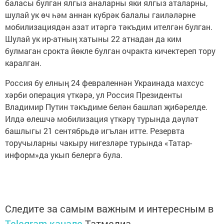
баласы булган ялгыз аналарны яки ялгыз аталарны,
шулай ук өч һәм аннан күбрәк балалы гаиләләрне
мобилизациядән азат итәргә тәкъдим ителгән булган.
Шулай ук ир-атның хатыны 22 атнадан да ким
булмаган срокта йөкле булган очракта кичектереп тору
каралган.
Россия бу елның 24 февраленнән Украинада махсус
хәрби операция үткәрә, ул Россия Президенты
Владимир Путин тәкъдиме белән башлап җибәрелде.
Илдә өлешчә мобилизация үткәрү турында дәүләт
башлыгы 21 сентябрьдә игълан итте. Резервта
торучыларны чакыру нигезләре турында «Татар-
информ»да укып белергә була.
Следите за самым важным и интересным в
Telegram-канале
Татмедиа