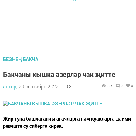
БЕЗНЕҢ БАКЧА
Бакчаны кышка әзерләр чак җитте
автор,
29 сентябрь 2022 - 10:31
935
0
0
Җир туңа башлаганчы агачларга һәм куакларга даими
рәвештә су сибәргә кирәк.