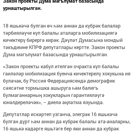
Закон проекты Дума мәгълүмат базасында
урнаштырылган.
18 яшькәчә булган өч һәм аннан да күбрәк балалар
тәрбияләүче күп балалы аталарга мобилизациягә
кичектерү бирергә кирәк. Дәүләт Думасына мондый
тәкъдимне КПРФ депутатлары кертте. Закон проекты
Дума мәгълүмат базасында урнаштырылган.
«Закон проекты кабул ителгән очракта күп балалы
гаиләләр мобилизация буенча кичектерелү хокукына ия
булачак, бу Россия Федерациясендә демографик
сәясәтне тормышка ашыруга һәм балигъ
булмаганнарның хокукларын гарантияләүгә
юнәлдереләчәк», – диелә аңлатма язуында.
Депутатлар искәртеп узганча, элегрәк 16 яшькәчә
булган дүрт һәм аннан да күбрәк балалы ата-аналарны,
16 яшькә кадәрге яшьтәге бер яки аннан да күбрәк