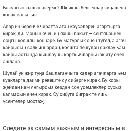
Бакчагыз кышка әзерме? Юк икән, белгечләр киңәшенә
колак салыгыз.
Алар иң беренче чиратта агач кәүсәләрен агартырга
кирәк, ди. Моның өчен иң яхшы вакыт – сентябрьнең
соңгы кояшлы көннәре. Бу матурлык өчен түгел, ә агач
кайрысын салкыннардан, кояшта пешүдән саклау һәм
кайры астында кышлаучы корткычларны юк итү өчен
эшләнә.
Шулай ук җир туңа башлаганчыга кадәр агачларга һәм
куакларга даими рәвештә су сибәргә кирәк. Бу коры
җәйдән һәм яңгырсыз көздән соң үсемлекләр сусыз
калмасын өчен кирәк. Су сибүгә бигрәк тә яшь
үсентеләр мохтаҗ.
Следите за самым важным и интересным в