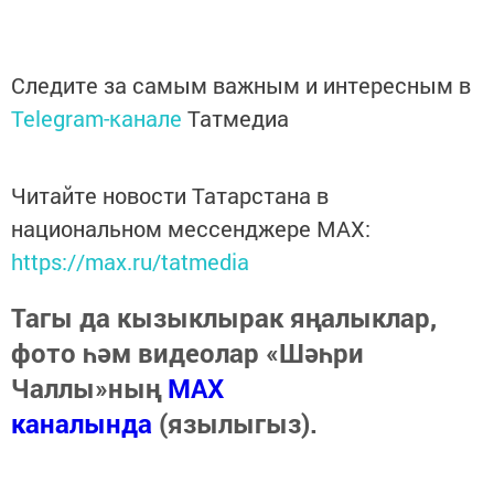
Следите за самым важным и интересным в
Telegram-канале
Татмедиа
Читайте новости Татарстана в
национальном мессенджере MАХ:
https://max.ru/tatmedia
Тагы да кызыклырак яңалыклар,
фото һәм видеолар «Шәһри
Чаллы»ның
MAX
каналында
(язылыгыз).