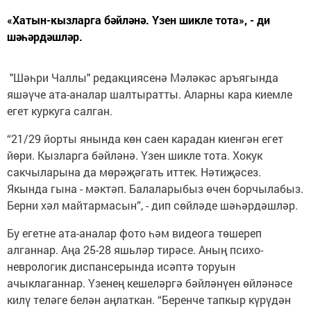
«Хатын-кызларга бәйләнә. Үзен шикле тота», - ди
шәһәрдәшләр.
"Шәһри Чаллы" редакциясенә Мәләкәс аръягында
яшәүче ата-аналар шалтыратты. Аларны кара киемле
егет куркуга салган.
“21/29 йорты янында көн саен карадан киенгән егет
йөри. Кызларга бәйләнә. Үзен шикле тота. Хокук
сакчыларына да мөрәҗәгать иттек. Нәтиҗәсез.
Якында гына - мәктәп. Балаларыбыз өчен борчылабыз.
Берни хәл майтармасын”, - дип сөйләде шәһәрдәшләр.
Бу егетне ата-аналар фото һәм видеога төшереп
алганнар. Аңа 25-28 яшьләр тирәсе. Аның психо-
неврологик диспансерында исәптә торуын
ачыклаганнар. Үзенең кешеләргә бәйләнүен өйләнәсе
килү теләге белән аңлаткан. “Беренче тапкыр күрүдән