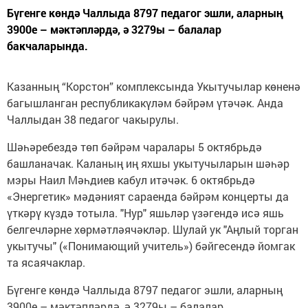
Бүгенге көндә Чаллыда 8797 педагог эшли, аларның
3900е – мәктәпләрдә, ә 3279ы – балалар
бакчаларында.
Казанның “Корстон” комплексында Укытучылар көненә
багышланган республикакүләм бәйрәм үтәчәк. Анда
Чаллыдан 38 педагог чакырулы.
Шәһәребездә төп бәйрәм чаралары 5 октябрьдә
башланачак. Каланың иң яхшы укытучыларын шәһәр
мэры Наил Мәһдиев кабул итәчәк. 6 октябрьдә
«Энергетик» мәдәният сараенда бәйрәм концерты да
үткәрү күздә тотыла. "Нур" яшьләр үзәгендә исә яшь
белгечләрне хөрмәтләячәкләр. Шулай ук "Аңлый торган
укытучы" («Понимающий учитель») бәйгесендә йомгак
та ясаячаклар.
Бүгенге көндә Чаллыда 8797 педагог эшли, аларның
3900е – мәктәпләрдә, ә 3279ы – балалар