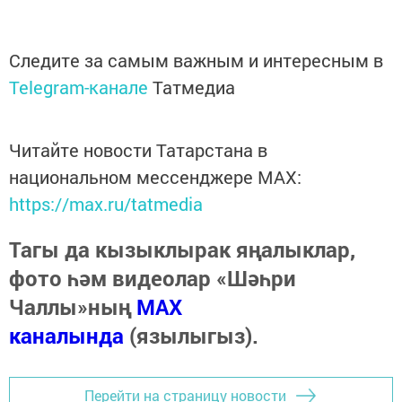
Следите за самым важным и интересным в
Telegram-канале
Татмедиа
Читайте новости Татарстана в
национальном мессенджере MАХ:
https://max.ru/tatmedia
Тагы да кызыклырак яңалыклар,
фото һәм видеолар «Шәһри
Чаллы»ның
MAX
каналында
(язылыгыз).
Перейти на страницу новости