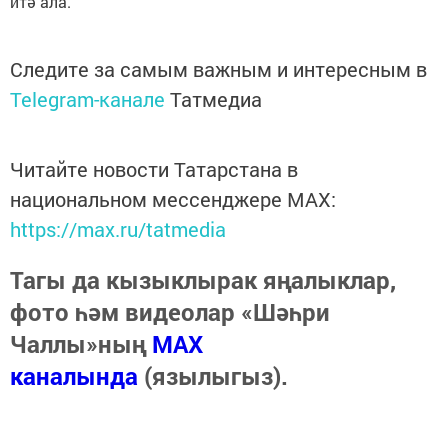
итә ала.
Следите за самым важным и интересным в
Telegram-канале
Татмедиа
Читайте новости Татарстана в
национальном мессенджере MАХ:
https://max.ru/tatmedia
Тагы да кызыклырак яңалыклар,
фото һәм видеолар «Шәһри
Чаллы»ның
MAX
каналында
(язылыгыз).