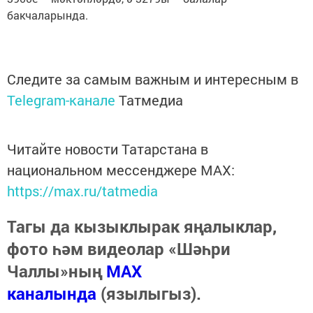
бакчаларында.
Следите за самым важным и интересным в
Telegram-канале
Татмедиа
Читайте новости Татарстана в
национальном мессенджере MАХ:
https://max.ru/tatmedia
Тагы да кызыклырак яңалыклар,
фото һәм видеолар «Шәһри
Чаллы»ның
MAX
каналында
(язылыгыз).