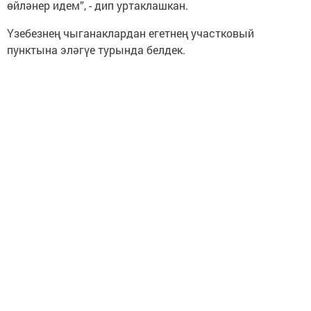
өйләнер идем”, - дип уртаклашкан.
Үзебезнең чыганаклардан егетнең участковый
пунктына эләгүе турында белдек.