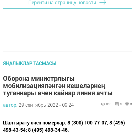
Перейти на страницу новости
ЯҢАЛЫКЛАР ТАСМАСЫ
Оборона министрлыгы
мобилизацияләнгән кешеләрнең
туганнары өчен кайнар линия ачты
автор,
29 сентябрь 2022 - 09:24
933
0
0
Шалтырату өчен номерлар: 8 (800) 100-77-07; 8 (495)
498-43-54; 8 (495) 498-34-46.