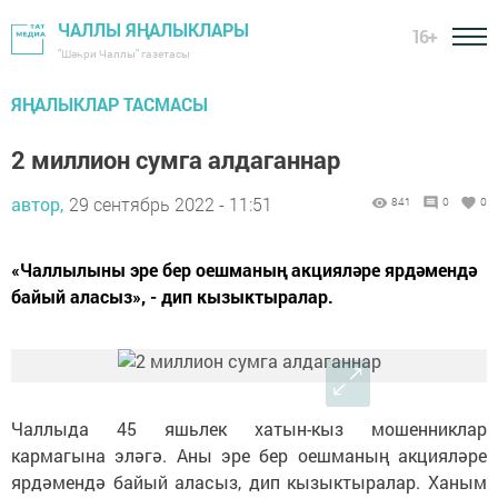
ЧАЛЛЫ ЯҢАЛЫКЛАРЫ
16+
"Шәһри Чаллы" газетасы
ЯҢАЛЫКЛАР ТАСМАСЫ
2 миллион сумга алдаганнар
автор,
29 сентябрь 2022 - 11:51
841
0
0
«Чаллылыны эре бер оешманың акцияләре ярдәмендә
байый аласыз», - дип кызыктыралар.
Чаллыда 45 яшьлек хатын-кыз мошенниклар
кармагына эләгә. Аны эре бер оешманың акцияләре
ярдәмендә байый аласыз, дип кызыктыралар. Ханым