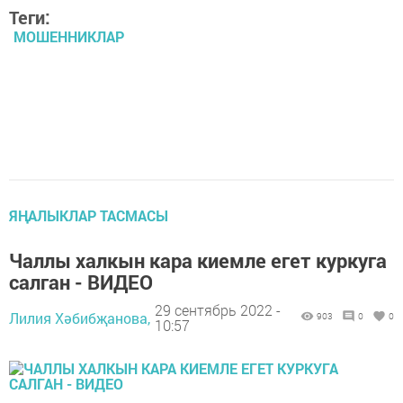
Теги:
МОШЕННИКЛАР
ЯҢАЛЫКЛАР ТАСМАСЫ
Чаллы халкын кара киемле егет куркуга
салган - ВИДЕО
29 сентябрь 2022 -
Лилия Хәбибҗанова,
903
0
0
10:57