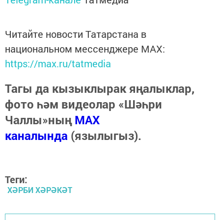
Читайте новости Татарстана в
национальном мессенджере MАХ:
https://max.ru/tatmedia
Тагы да кызыклырак яңалыклар,
фото һәм видеолар «Шәһри
Чаллы»ның
MAX
каналында
(язылыгыз).
Теги:
ХӘРБИ ХӘРӘКӘТ