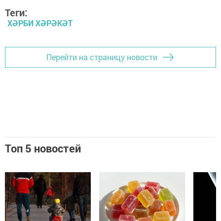
Теги:
ХӘРБИ ХӘРӘКӘТ
Перейти на страницу новости
Топ 5 новостей