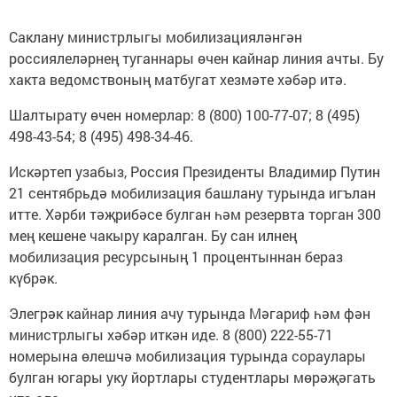
Саклану министрлыгы мобилизацияләнгән
россиялеләрнең туганнары өчен кайнар линия ачты. Бу
хакта ведомствоның матбугат хезмәте хәбәр итә.
Шалтырату өчен номерлар: 8 (800) 100-77-07; 8 (495)
498-43-54; 8 (495) 498-34-46.
Искәртеп узабыз, Россия Президенты Владимир Путин
21 сентябрьдә мобилизация башлану турында игълан
итте. Хәрби тәҗрибәсе булган һәм резервта торган 300
мең кешене чакыру каралган. Бу сан илнең
мобилизация ресурсының 1 процентыннан бераз
күбрәк.
Элегрәк кайнар линия ачу турында Мәгариф һәм фән
министрлыгы хәбәр иткән иде. 8 (800) 222-55-71
номерына өлешчә мобилизация турында сораулары
булган югары уку йортлары студентлары мөрәҗәгать