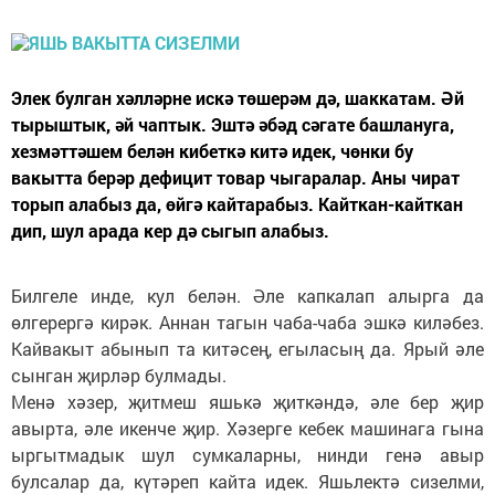
Элек булган хәлләрне искә төшерәм дә, шаккатам. Әй
тырыштык, әй чаптык. Эштә әбәд сәгате башлануга,
хезмәттәшем белән кибеткә китә идек, чөнки бу
вакытта берәр дефицит товар чыгаралар. Аны чират
торып алабыз да, өйгә кайтарабыз. Кайткан-кайткан
дип, шул арада кер дә сыгып алабыз.
Билгеле инде, кул белән. Әле капкалап алырга да
өлгерергә кирәк. Аннан тагын чаба-чаба эшкә киләбез.
Кайвакыт абынып та китәсең, егыласың да. Ярый әле
сынган җирләр булмады.
Менә хәзер, җитмеш яшькә җиткәндә, әле бер җир
авырта, әле икенче җир. Хәзерге кебек машинага гына
ыргытмадык шул сумкаларны, нинди генә авыр
булсалар да, күтәреп кайта идек. Яшьлектә сизелми,