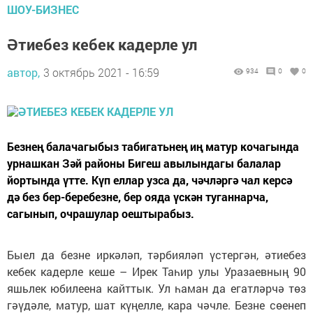
ШОУ-БИЗНЕС
Әтиебез кебек кадерле ул
автор,
3 октябрь 2021 - 16:59
934
0
0
Безнең балачагыбыз табигатьнең иң матур кочагында
урнашкан Зәй районы Бигеш авылындагы балалар
йортында үтте. Күп еллар узса да, чәчләргә чал керсә
дә без бер-беребезне, бер ояда үскән туганнарча,
сагынып, очрашулар оештырабыз.
Быел да безне иркәләп, тәрбияләп үстергән, әтиебез
кебек кадерле кеше – Ирек Таһир улы Уразаевның 90
яшьлек юбилеена кайттык. Ул һаман да егатләрчә төз
гәүдәле, матур, шат күңелле, кара чәчле. Безне сөенеп