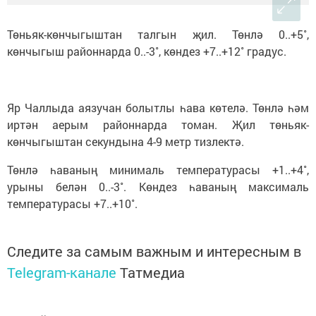
Төньяк-көнчыгыштан талгын җил. Төнлә 0..+5˚,
көнчыгыш районнарда 0..-3˚, көндез +7..+12˚ градус.
Яр Чаллыда аязучан болытлы һава көтелә. Төнлә һәм
иртән аерым районнарда томан. Җил төньяк-
көнчыгыштан секундына 4-9 метр тизлектә.
Төнлә һаваның минималь температурасы +1..+4˚,
урыны белән 0..-3˚. Көндез һаваның максималь
температурасы +7..+10˚.
Следите за самым важным и интересным в
Telegram-канале
Татмедиа