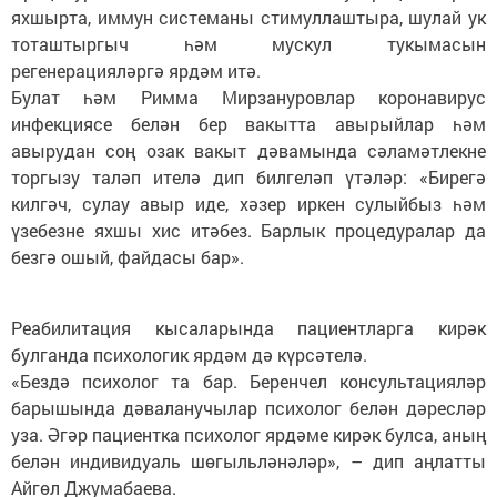
яхшырта, иммун системаны стимуллаштыра, шулай ук
тоташтыргыч һәм мускул тукымасын
регенерацияләргә ярдәм итә.
Булат һәм Римма Мирзануровлар коронавирус
инфекциясе белән бер вакытта авырыйлар һәм
авырудан соң озак вакыт дәвамында сәламәтлекне
торгызу таләп ителә дип билгеләп үтәләр: «Бирегә
килгәч, сулау авыр иде, хәзер иркен сулыйбыз һәм
үзебезне яхшы хис итәбез. Барлык процедуралар да
безгә ошый, файдасы бар».
Реабилитация кысаларында пациентларга кирәк
булганда психологик ярдәм дә күрсәтелә.
«Бездә психолог та бар. Беренчел консультацияләр
барышында дәваланучылар психолог белән дәресләр
уза. Әгәр пациентка психолог ярдәме кирәк булса, аның
белән индивидуаль шөгыльләнәләр», – дип аңлатты
Айгөл Джумабаева.