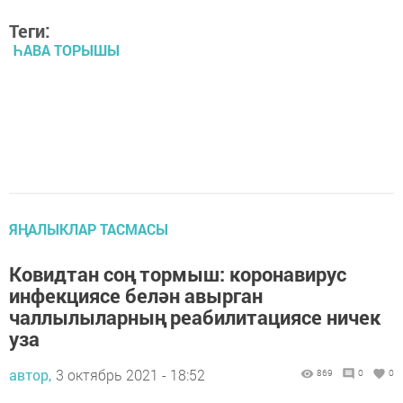
Теги:
ҺАВА ТОРЫШЫ
ЯҢАЛЫКЛАР ТАСМАСЫ
Ковидтан соң тормыш: коронавирус
инфекциясе белән авырган
чаллылыларның реабилитациясе ничек
уза
автор,
3 октябрь 2021 - 18:52
869
0
0