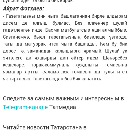
булсын иде. Ул безгә бик кирәк.
Айрат Фәтхиев:
- Газетагызны мин чыга башлаганнан бирле алдырам
дисәм дә ялгыш булмас. Без өлкәннәр шулай
гадәтләнгән инде. Басма матбугатсыз яши алмыйбыз.
Сизгәнемчә, быел газетагызның бизәлеше үзгәрде,
тагы да матуррак итеп чыга башлады. Һәм бу бик
дөрес тә, заманадан калышырга ярамый. Шулай ук
эчтәлеге дә яхшырды дип әйтер идем. Шәһәребез
кешеләре, торак-коммуналь хуҗалыгы темасына
язмалар артты, сәламәтлек темасын да тулы итеп
яктыртасыз. Газетагыздан без бик канәгать.
Следите за самым важным и интересным в
Telegram-канале
Татмедиа
Читайте новости Татарстана в