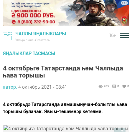
ЧАЛЛЫ ЯҢАЛЫКЛАРЫ
16+
"Шәһри Чаллы" газетасы
ЯҢАЛЫКЛАР ТАСМАСЫ
4 октябрьгә Татарстанда һәм Чаллыда
һава торышы
автор,
4 октябрь 2021 - 08:41
785
0
0
4 октябрьдә Татарстанда алмашынучан-болытлы һава
торышы булачак. Явым-төшемнәр көтелми.