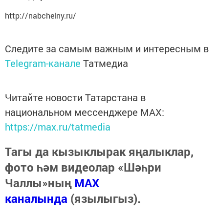
http://nabchelny.ru/
Следите за самым важным и интересным в
Telegram-канале
Татмедиа
Читайте новости Татарстана в
национальном мессенджере MАХ:
https://max.ru/tatmedia
Тагы да кызыклырак яңалыклар,
фото һәм видеолар «Шәһри
Чаллы»ның
MAX
каналында
(язылыгыз).