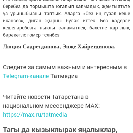
беребез дә тормышта югалып калмадык, җәмгыятьтә
үз урыныбызны таптык. Аларга «Сез иң гүзәл кеше
икәнсез», дигән җырны бүләк иттек. Без кадерле
кешеләребезгә ныклы сәламәтлек, бәхетле картлык,
бәрәкәтле гомер телибез.
Люция Садретдинова, Энҗе Хәйретдинова.
Следите за самым важным и интересным в
Telegram-канале
Татмедиа
Читайте новости Татарстана в
национальном мессенджере MАХ:
https://max.ru/tatmedia
Тагы да кызыклырак яңалыклар,