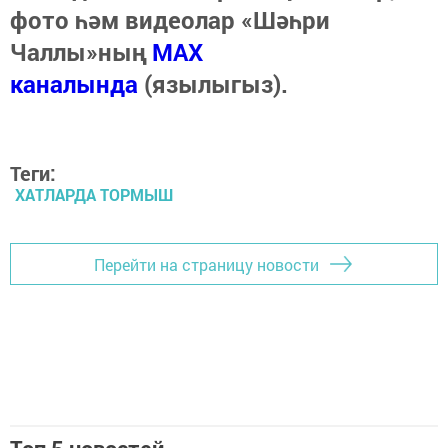
фото һәм видеолар «Шәһри
Чаллы»ның
MAX
каналында
(язылыгыз).
Теги:
ХАТЛАРДА ТОРМЫШ
Перейти на страницу новости