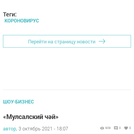
Теги:
КОРОНОВИРУС
Перейти на страницу новости
ШОУ-БИЗНЕС
«Мулсалский чәй»
автор,
3 октябрь 2021 - 18:07
909
0
0