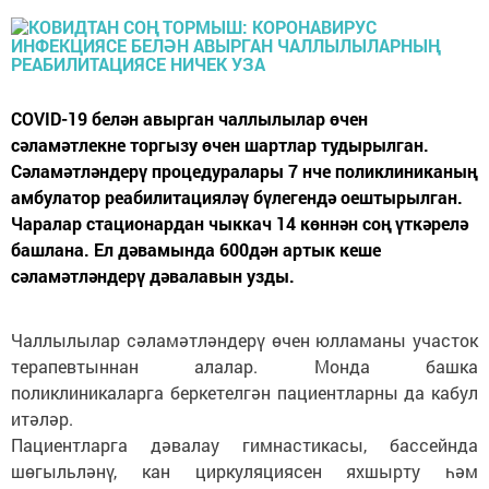
COVID-19 белән авырган чаллылылар өчен
сәламәтлекне торгызу өчен шартлар тудырылган.
Сәламәтләндерү процедуралары 7 нче поликлиниканың
амбулатор реабилитацияләү бүлегендә оештырылган.
Чаралар стационардан чыккач 14 көннән соң үткәрелә
башлана. Ел дәвамында 600дән артык кеше
сәламәтләндерү дәвалавын узды.
Чаллылылар сәламәтләндерү өчен юлламаны участок
терапевтыннан алалар. Монда башка
поликлиникаларга беркетелгән пациентларны да кабул
итәләр.
Пациентларга дәвалау гимнастикасы, бассейнда
шөгыльләнү, кан циркуляциясен яхшырту һәм