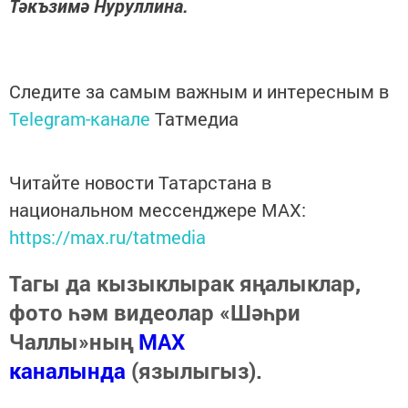
Тәкъзимә Нуруллина.
Следите за самым важным и интересным в
Telegram-канале
Татмедиа
Читайте новости Татарстана в
национальном мессенджере MАХ:
https://max.ru/tatmedia
Тагы да кызыклырак яңалыклар,
фото һәм видеолар «Шәһри
Чаллы»ның
MAX
каналында
(язылыгыз).