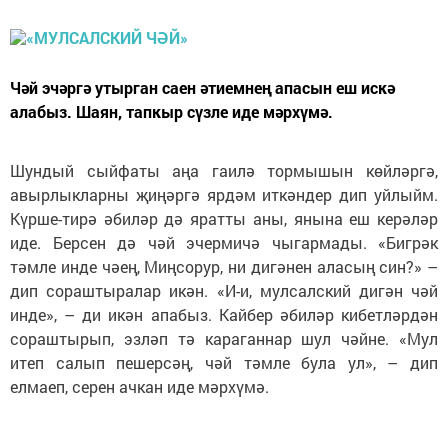
Чәй эчәргә утырган саен әтиемнең апасын еш искә
алабыз. Шаян, тапкыр сүзле иде мәрхүмә.
Шундый сыйфаты аңа гаилә тормышын көйләргә,
авырлыкларны җиңәргә ярдәм иткәндер дип уйлыйм.
Күрше-тирә әбиләр дә яратты аны, янына еш керәләр
иде. Берсен дә чәй эчермичә чыгармады. «Бигрәк
тәмле инде чәең, Миңсорур, ни дигәнен аласың син?» –
дип сораштыралар икән. «И-и, мулсалский дигән чәй
инде», – ди икән апабыз. Кайбер әбиләр кибетләрдән
сораштырып, эзләп тә караганнар шул чәйне. «Мул
итеп салып пешерсәң, чәй тәмле була ул», – дип
елмаеп, серен ачкан иде мәрхүмә.