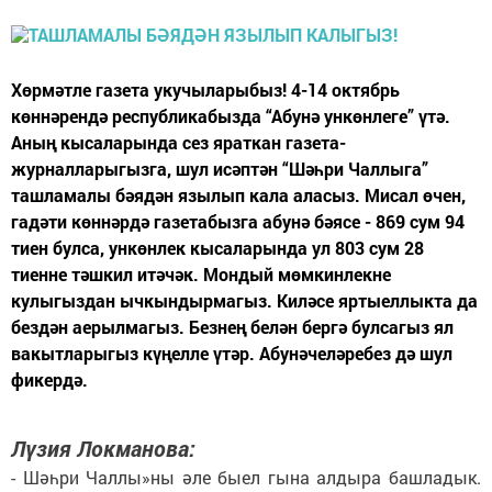
Хөрмәтле газета укучыларыбыз! 4-14 октябрь
көннәрендә республикабызда “Абунә ункөнлеге” үтә.
Аның кысаларында сез яраткан газета-
журналларыгызга, шул исәптән “Шәһри Чаллыга”
ташламалы бәядән язылып кала аласыз. Мисал өчен,
гадәти көннәрдә газетабызга абунә бәясе - 869 сум 94
тиен булса, ункөнлек кысаларында ул 803 сум 28
тиенне тәшкил итәчәк. Мондый мөмкинлекне
кулыгыздан ычкындырмагыз. Киләсе яртыеллыкта да
бездән аерылмагыз. Безнең белән бергә булсагыз ял
вакытларыгыз күңелле үтәр. Абунәчеләребез дә шул
фикердә.
Лүзия Локманова:
- Шәһри Чаллы»ны әле быел гына алдыра башладык.