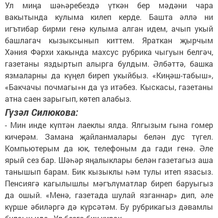
Ул миңа шәһәребездә үткән бер мәдәни чара
вакытында кулыма килеп керде. Башта әллә ни
игътибар бирми генә кулыма алган идем, ачып укый
башлагач кызыксынып киттем. Яраткан җырчым
Хәния Фәрхи хакында махсус рубрика чыгуын белгәч,
газетаны яздыртып алырга булдым. Әлбәттә, башка
язмаларны да күңел биреп укыйбыз. «Киңәш-табыш»,
«Бакчачы почмагы»н да үз итәбез. Кыскасы, газетаны
атна саен зарыгып, көтеп алабыз.
Гүзәл Силюкова:
- Мин инде күптән лаеклы ялда. Ялгызым гына гомер
кичерәм. Замана җайланмалары белән дус түгел.
Компьютерым да юк, телефоным да гади генә. Әле
ярый сез бар. Шәһәр яңалыклары белән газетагыз аша
танышып барам. Бик кызыклы һәм тулы итеп язасыз.
Пенсиягә кагылышлы мәгълүматлар биреп баруыгыз
да ошый. «Менә, газетада шулай язганнар» дип, әле
күрше әбиләргә дә күрсәтәм. Бу рубрикагыз дәвамлы