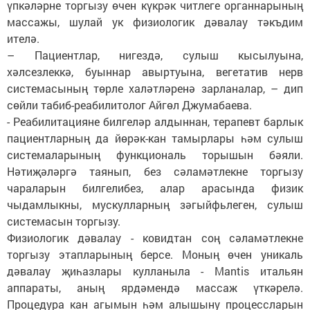
үпкәләрне торгызу өчен күкрәк читлеге органнарының
массажы, шулай ук физиологик дәвалау тәкъдим
ителә.
– Пациентлар, нигездә, сулыш кысылуына,
хәлсезлеккә, буыннар авыртуына, вегетатив нерв
системасының төрле халәтләренә зарланалар, – дип
сөйли табиб-реабилитолог Айгөл Джумабаева.
- Реабилитацияне билгеләр алдыннан, терапевт барлык
пациентларның да йөрәк-кан тамырлары һәм сулыш
системаларының функциональ торышын бәяли.
Нәтиҗәләргә таянып, без сәламәтлекне торгызу
чараларын билгелибез, алар арасында физик
чыдамлыкны, мускулларның зәгыйфьлеген, сулыш
системасын торгызу.
Физиологик дәвалау - ковидтан соң сәламәтлекне
торгызу этапларының берсе. Моның өчен уникаль
дәвалау җиһазлары кулланыла - Mantis итальян
аппараты, аның ярдәмендә массаж үткәрелә.
Процедура кан агымын һәм алышыну процессларын