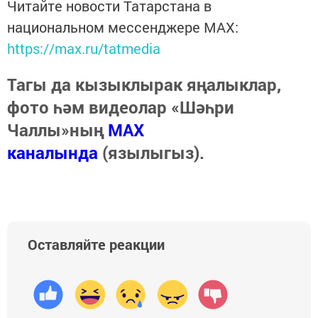
Читайте новости Татарстана в
национальном мессенджере MАХ:
https://max.ru/tatmedia
Тагы да кызыклырак яңалыклар,
фото һәм видеолар «Шәһри
Чаллы»ның
MAX
каналында
(язылыгыз).
Оставляйте реакции