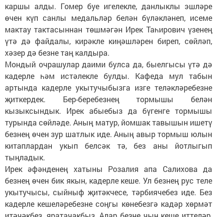
каршы алды. Гомер буе игелекле, данлыклы эшләре
өчен күп санлы медальләр белән бүләкләнеп, исеме
мактау тактасыннан төшмәгән Ирек Таһирович үзенең
үтә дә файдалы, кирәкле киңәшләрен биреп, сөйләп,
хәзер дә безне таң калдыра.
Мондый очрашулар даими булса да, быелгысы үтә дә
кадерле һәм истәлекле булды. Кафеда мул табын
артында кадерле укытучыбызга изге теләкләребезне
җиткердек. Бер-беребезнең тормышы белән
кызыксындык. Ирек абыебыз да бүгенге тормышы
турында сөйләде. Аның матур, йомшак тавышын ишетү
безнең өчен зур шатлык иде. Аның авыр тормыш юлын
китаплардан укып белсәк тә, без аны йотлыгып
тыңладык.
Ирек әфәнденең хатыны Розалия апа Салихова да
безнең өчен бик якын, кадерле кеше. Ул безнең рус теле
укытучысы, сыйныф җитәкчесе, тәрбиячебез иде. Без
кадерле кешеләребезне соңгы көнебезгә кадәр хөрмәт
итәчәкбез, яратачакбыз. Алар безне чын кеше иттеләр,