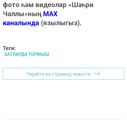
фото һәм видеолар «Шәһри
Чаллы»ның
MAX
каналында
(язылыгыз).
Теги:
ХАТЛАРДА ТОРМЫШ
Перейти на страницу новости