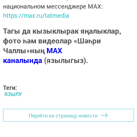
национальном мессенджере MАХ:
https://max.ru/tatmedia
Тагы да кызыклырак яңалыклар,
фото һәм видеолар «Шәһри
Чаллы»ның
MAX
каналында
(язылыгыз).
Теги:
ЯЗЫЛУ
Перейти на страницу новости