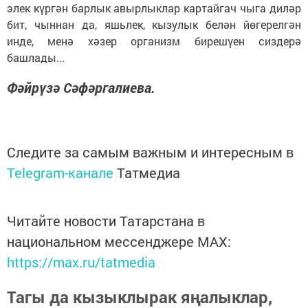
элек күргән барлык авырлыклар картайгач чыга диләр
бит, чыннан да, яшьлек, кызулык белән йөгерелгән
инде, менә хәзер организм бирешүен сиздерә
башлады...
Фәйрүзә Сәфәргалиева.
Следите за самым важным и интересным в
Telegram-канале
Татмедиа
Читайте новости Татарстана в
национальном мессенджере MАХ:
https://max.ru/tatmedia
Тагы да кызыклырак яңалыклар,