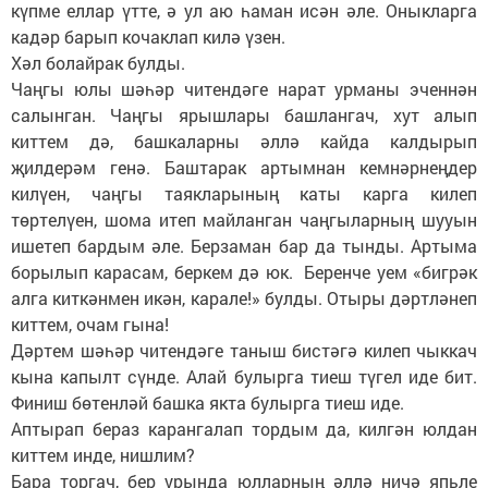
күпме еллар үтте, ә ул аю һаман исән әле. Оныкларга
кадәр барып кочаклап килә үзен.
Хәл болайрак булды.
Чаңгы юлы шәһәр читендәге нарат урманы эченнән
салынган. Чаңгы ярышлары башлангач, хут алып
киттем дә, башкаларны әллә кайда калдырып
җилдерәм генә. Баштарак артымнан кемнәрнеңдер
килүен, чаңгы таякларының каты карга килеп
төртелүен, шома итеп майланган чаңгыларның шууын
ишетеп бардым әле. Берзаман бар да тынды. Артыма
борылып карасам, беркем дә юк. Беренче уем «бигрәк
алга киткәнмен икән, карале!» булды. Отыры дәртләнеп
киттем, очам гына!
Дәртем шәһәр читендәге таныш бистәгә килеп чыккач
кына капылт сүнде. Алай булырга тиеш түгел иде бит.
Финиш бөтенләй башка якта булырга тиеш иде.
Аптырап бераз карангалап тордым да, килгән юлдан
киттем инде, нишлим?
Бара торгач, бер урында юлларның әллә ничә япьле