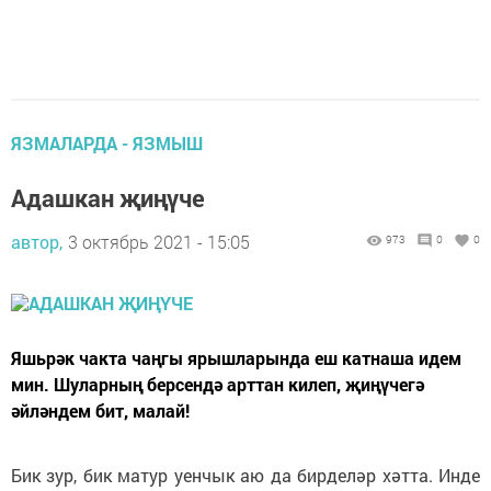
ЯЗМАЛАРДА - ЯЗМЫШ
Адашкан җиңүче
автор,
3 октябрь 2021 - 15:05
973
0
0
Яшьрәк чакта чаңгы ярышларында еш катнаша идем
мин. Шуларның берсендә арттан килеп, җиңүчегә
әйләндем бит, малай!
Бик зур, бик матур уенчык аю да бирделәр хәтта. Инде