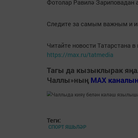
Фотолар Равилә Зариповадан
Следите за самым важным и 
Читайте новости Татарстана 
https://max.ru/tatmedia
Тагы да кызыклырак яңа
Чаллы»ның
MAX каналы
Теги:
СПОРТ ЯШЬЛӘР