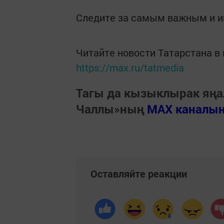
Следите за самым важным и 
Читайте новости Татарстана 
https://max.ru/tatmedia
Тагы да кызыклырак яңа
Чаллы»ның
MAX каналы
Оставляйте реакции