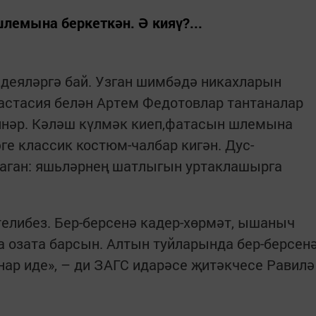
лемына беркеткән. Ә кияү?...
деяләргә бай. Узган шимбәдә никахларын
астасия белән Артем Федотовлар тантаналар
ннәр. Кәләш күлмәк киеп,фатасын шлемына
әге классик костюм-чалбар кигән. Дус-
аган: яшьләрнең шатлыгын уртаклашырга
телибез. Бер-берсенә кадер-хөрмәт, ышаныч
 озата барсын. Алтын туйларында бер-берсен
нар иде», – ди ЗАГС идарәсе җитәкчесе Равилә