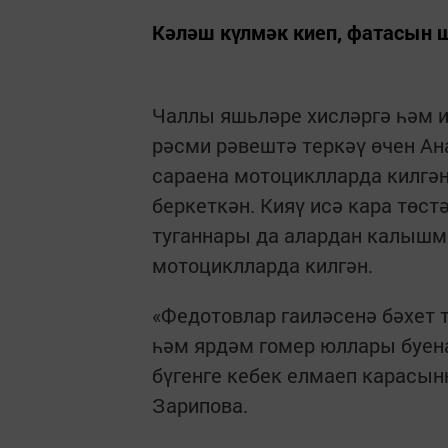
Кәләш күлмәк киеп, фатасын ш
Чаллы яшьләре хисләргә һәм и
рәсми рәвештә теркәү өчен Ан
сараена мотоциклларда килгә
беркеткән. Кияү исә кара төст
туганнары да алардан калышм
мотоциклларда килгән.
«Федотовлар гаиләсенә бәхет 
һәм ярдәм гомер юллары буена
бүгенге кебек елмаеп карасын
Зарипова.