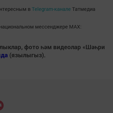
интересным в
Telegram-канале
Татмедиа
в национальном мессенджере MАХ:
лыклар, фото һәм видеолар «Шәһри
нда
(язылыгыз).