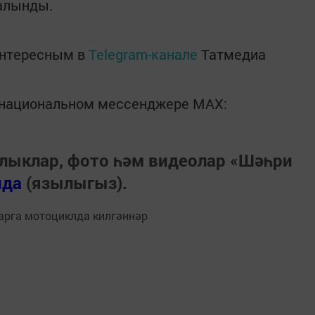
 алынды.
интересным в
Telegram-канале
Татмедиа
в национальном мессенджере MАХ:
лыклар, фото һәм видеолар «Шәһри
нда
(язылыгыз).