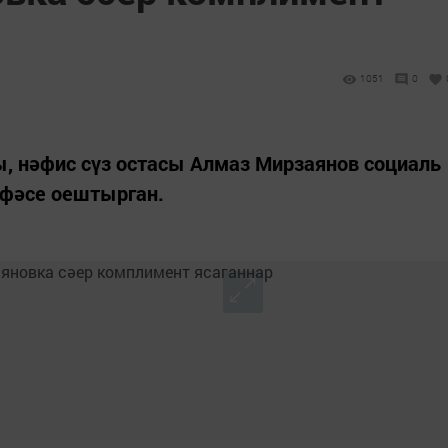
1051
0
, нәфис сүз остасы Алмаз Мирзаянов социаль
ифәсе оештырган.