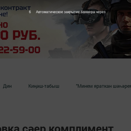
5
Автоматическое закрытие баннера через
Дин
Киңәш-табыш
"Минем яраткан шәһәрем
вка сәер комплимент