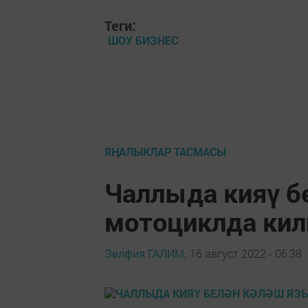
Теги:
ШОУ БИЗНЕС
ЯҢАЛЫКЛАР ТАСМАСЫ
Чаллыда кияү б
мотоциклда кил
Зөлфия ГАЛИМ,
16 август 2022 - 06:38