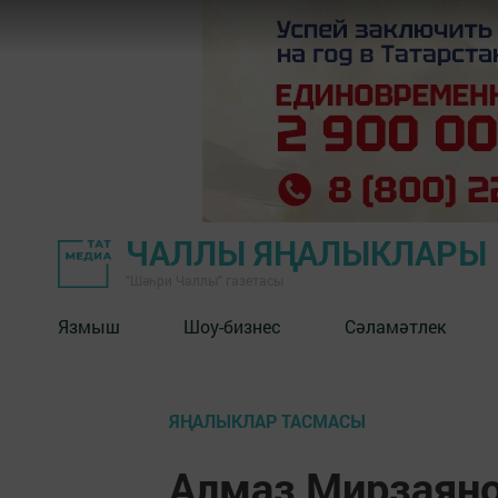
ЧАЛЛЫ ЯҢАЛЫКЛАРЫ
"Шәһри Чаллы" газетасы
Язмыш
Шоу-бизнес
Сәламәтлек
ЯҢАЛЫКЛАР ТАСМАСЫ
Алмаз Мирзаяно