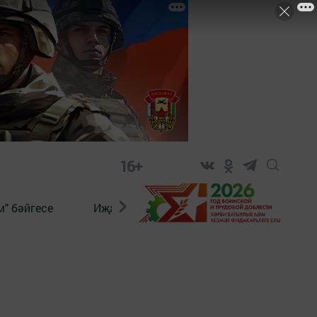
16+
" бәйгесе
Иҗат
Реклама
Онлайн язы