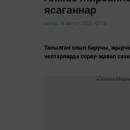
ясаганнар
автор,
16 август 2022 - 07:10
Танылган алып баручы, җырчы
челтәрләрдә сорау-җавап сәх