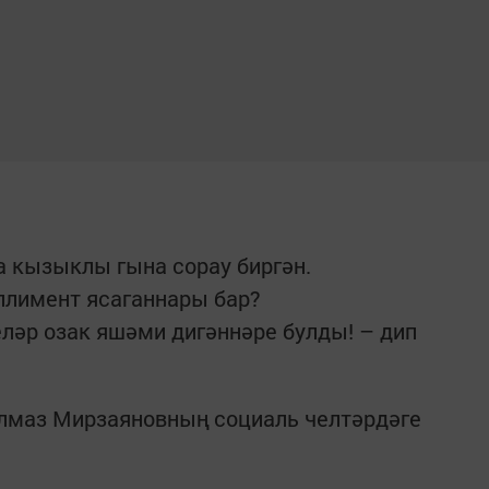
 кызыклы гына сорау биргән.
мплимент ясаганнары бар?
ләр озак яшәми дигәннәре булды! – дип
р Алмаз Мирзаяновның социаль челтәрдәге