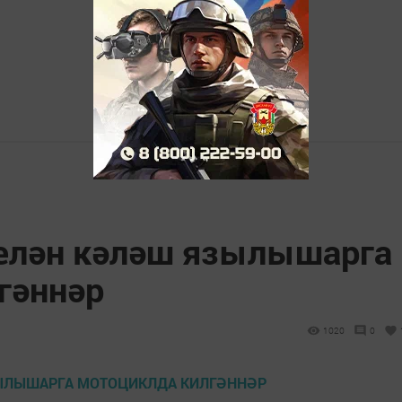
елән кәләш язылышарга
гәннәр
1020
0