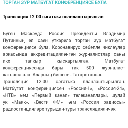
Трансляция 12.00 сәгатькә планлаштырылган.
Бүген Мәскәүдә Россия Президенты Владимир
Путинның ел саен үткәрелә торган зур матбугат
конференциясе була. Коронавирус сәбәпле чикләүләр
аркасында аккредитацияләнгән журналистлар саны
ике тапкыр кыскартылган. Матбугат
конференциясендә бары тик 500 журналист
катнаша ала. Аларның бишесе - Татарстаннан.
Трансляция 12.00 сәгатькә планлаштырылган.
Матбугат конференциясен «Россия-1», «Россия-24»,
«НТВ» һәм «Первый канал» телеканаллары, шулай
ук «Маяк», «Вести ФМ» һәм «Россия радиосы»
радиостанцияләре турыдан-туры трансляцияличәк.