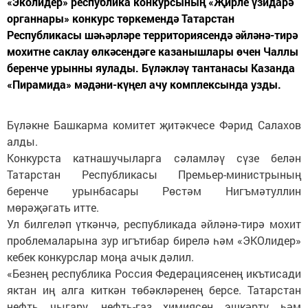
«Эколидер» республика конкурсының «Җирле үзидарә
органнары» конкурс төркемендә Татарстан
Республикасы шәһәрләре территориясендә әйләнә-тирә
мохитне саклау өлкәсендәге казанышлары өчен Чаллы
беренче урынны яулады. Бүләкләү тантанасы Казанда
«Пирамида» мәдәни-күңел ачу комплексында узды.
Бүләкне Башкарма комитет җитәкчесе Фәрид Салахов
алды.
Конкурста катнашучыларга сәламләү сүзе белән
Татарстан Республикасы Премьер-министрының
беренче урынбасары Рөстәм Нигъмәтуллин
мөрәҗәгать итте.
Ул билгеләп үткәнчә, республикада әйләнә-тирә мохит
проблемаларына зур игътибар бирелә һәм «ЭКОлидер»
кебек конкурслар моңа ачык дәлил.
«Безнең республика Россия Федерациясенең икътисади
яктан иң алга киткән төбәкләренең берсе. Татарстан
нефть чыгару, нефть-газ химиясен эшкәртү һәм