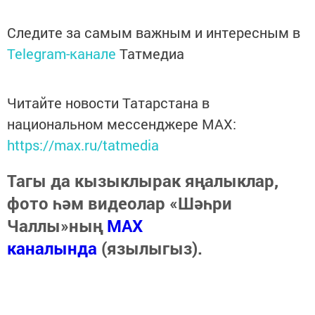
Следите за самым важным и интересным в
Telegram-канале
Татмедиа
Читайте новости Татарстана в
национальном мессенджере MАХ:
https://max.ru/tatmedia
Тагы да кызыклырак яңалыклар,
фото һәм видеолар «Шәһри
Чаллы»ның
MAX
каналында
(язылыгыз).