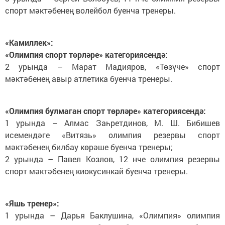
спорт мәктәбенең волейбол буенча тренеры.
«Камиллек»:
«Олимпия спорт төрләре» категориясендә:
2 урында – Марат Мадияров, «Төзүче» спорт
мәктәбенең авыр атлетика буенча тренеры.
«Олимпия булмаган спорт төрләре» категориясендә:
1 урында – Алмас Заһретдинов, М. Ш. Бибишев
исемендәге «Витязь» олимпия резервы спорт
мәктәбенең билбау көрәше буенча тренеры;
2 урында – Павел Козлов, 12 нче олимпия резервы
спорт мәктәбенең киокусинкай буенча тренеры.
«Яшь тренер»:
1 урында – Дарья Баклушина, «Олимпия» олимпия