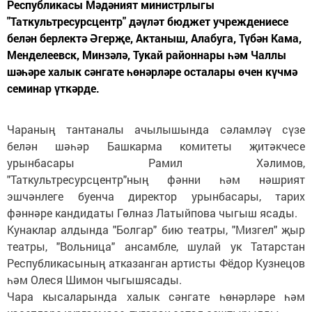
Республикасы Мәдәният министрлыгы
"Таткультресурсцентр" дәүләт бюджет учреждениесе
белән берлектә Әгерҗе, Актаныш, Алабуга, Түбән Кама,
Менделеевск, Минзәлә, Тукай районнары һәм Чаллы
шәһәре халык сәнгате һөнәрләре осталары өчен күчмә
семинар үткәрде.
Чараның тантаналы ачылышында сәламләү сүзе
белән шәһәр Башкарма комитеты җитәкчесе
урынбасары Рамил Хәлимов,
"Таткультресурсцентр"ның фәнни һәм нәшрият
эшчәнлеге буенча директор урынбасары, тарих
фәннәре кандидаты Гөлназ Латыйпова чыгыш ясады.
Кунаклар алдында "Болгар" бию театры, "Мизгел" җыр
театры, "Вольница" ансамбле, шулай ук Татарстан
Республикасының атказанган артисты Фёдор Кузнецов
һәм Олеся Шимон чыгышясады.
Чара кысаларында халык сәнгате һөнәрләре һәм