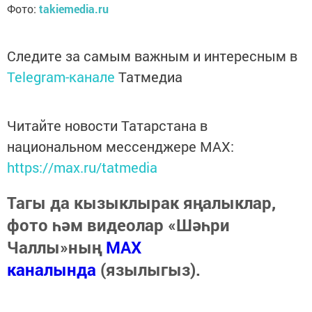
Фото:
takiemedia.ru
Следите за самым важным и интересным в
Telegram-канале
Татмедиа
Читайте новости Татарстана в
национальном мессенджере MАХ:
https://max.ru/tatmedia
Тагы да кызыклырак яңалыклар,
фото һәм видеолар «Шәһри
Чаллы»ның
MAX
каналында
(язылыгыз).