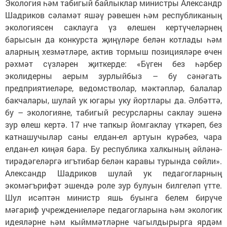
Экология һәм табигый байлыклар министры Александр
Шадриков сәламәт яшәү рәвешен һәм республиканың
экологиясен саклауга үз өлешен кертүчеләрнең
барысын да конкурста җиңүләре белән котлады һәм
аларның хезмәтләре, актив тормыш позицияләре өчен
рәхмәт сүзләрен җиткерде: «Бүген без һәрбер
эколидерны аерым зурлыйбыз – бу сәнәгать
предприятиеләре, ведомстволар, мәктәпләр, балалар
бакчалары, шулай ук югары уку йортлары да. Әлбәттә,
бу – экологияне, табигый ресурсларны саклау эшенә
зур өлеш кертә. 17 нче тапкыр йомгаклау үткәреп, без
катнашучылар саны елдан-ел артуын күрәбез, чара
елдан-ел киңәя бара. Бу республика халкының әйләнә-
тирәдәгеләргә игътибар белән каравы турында сөйли».
Александр Шадриков шулай ук педагогларның
экомәгърифәт эшендә роле зур булуын билгеләп үтте.
Шул исәптән министр яшь буынга белем бирүче
мәгариф учреждениеләре педагогларына һәм экологик
идеяләрне һәм кыйммәтләрне чагылдырырга ярдәм