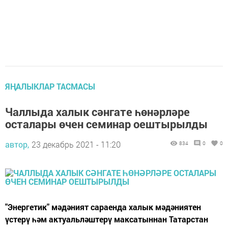
ЯҢАЛЫКЛАР ТАСМАСЫ
Чаллыда халык сәнгате һөнәрләре
осталары өчен семинар оештырылды
автор,
23 декабрь 2021 - 11:20
834
0
0
"Энергетик" мәдәният сараенда халык мәдәниятен
үстерү һәм актуальләштерү максатыннан Татарстан