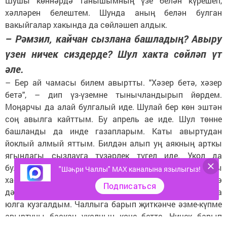
Шушы көннәрдә танышымның үзе белән күрешеп,
хәлләрен белештем. Шунда аның белән булган
вакыйгалар хакында да сөйләшеп алдык.
– Рәмзил, кайчан сызлана башладың? Авыру
үзен ничек сиздерде? Шул хакта сөйләп үт
әле.
– Бер ай чамасы билем авыртты. "Хәзер бетә, хәзер
бетә", – дип үз-үземне тынычландырып йөрдем.
Моңарчы да алай булгалый иде. Шулай бер көн эштән
соң авылга кайттым. Бу апрель ае иде. Шул төнне
башланды да инде газапларым. Каты авыртудан
йоклый алмый яттым. Билдән алып уң аякның арткы
ягындагы сызлауга түзәрлек түгел иде. Укол да
булышмагач, иртән үк Чаллыга юл тоттым. Моңарчы
"Шәһри Чаллы" MAX каналына язылыгыз!
хастаханәгә йөрүне белгән дә юк иде. Шуңа нишләргә
Подписаться
дә белми, аптырап калдым. Үз машинама утырдым да
юлга кузгалдым. Чаллыга барып җиткәнче әзме-күпме
авыртуны баскан уколның көче бетте. Ничек барып