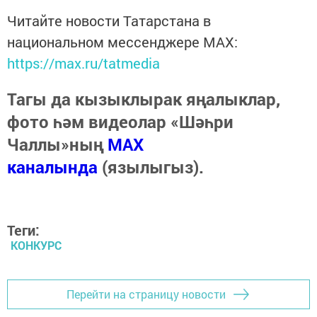
Читайте новости Татарстана в
национальном мессенджере MАХ:
https://max.ru/tatmedia
Тагы да кызыклырак яңалыклар,
фото һәм видеолар «Шәһри
Чаллы»ның
MAX
каналында
(язылыгыз).
Теги:
КОНКУРС
Перейти на страницу новости