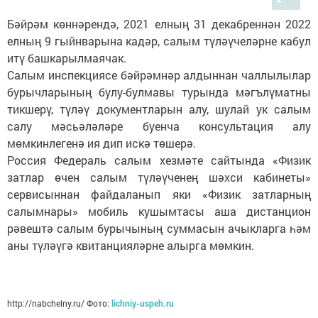
Бәйрәм көннәрендә, 2021 елның 31 декабреннән 2022
елның 9 гыйнварына кадәр, салым түләүчеләрне кабул
итү башкарылмаячак.
Салым инспекциясе бәйрәмнәр алдыннан чаллылылар
бурычларының булу-булмавы турында мәгълүматны
тикшерү, түләү документларын алу, шулай ук салым
салу мәсьәләләре буенча консультация алу
мөмкинлегенә ия дип искә төшерә.
Россия Федераль салым хезмәте сайтында «Физик
затлар өчен салым түләүченең шәхси кабинеты»
сервисыннан файдаланып яки «Физик затларның
салымнары» мобиль кушымтасы аша дистанцион
рәвештә салым бурычының суммасын ачыкларга һәм
аны түләүгә квитанцияләрне алырга мөмкин.
http://nabchelny.ru/ Фото:
lichniy-uspeh.ru