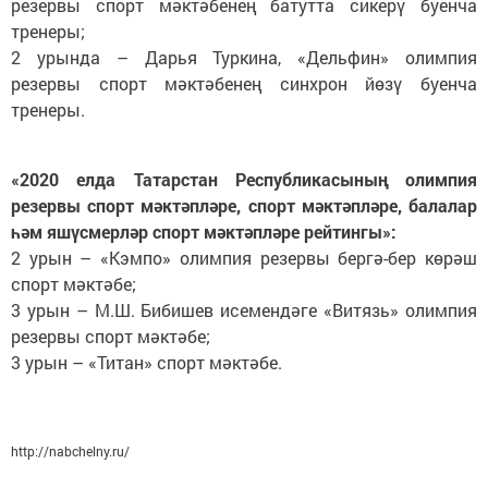
резервы спорт мәктәбенең батутта сикерү буенча
тренеры;
2 урында – Дарья Туркина, «Дельфин» олимпия
резервы спорт мәктәбенең синхрон йөзү буенча
тренеры.
«2020 елда Татарстан Республикасының олимпия
резервы спорт мәктәпләре, спорт мәктәпләре, балалар
һәм яшүсмерләр спорт мәктәпләре рейтингы»:
2 урын – «Кэмпо» олимпия резервы бергә-бер көрәш
спорт мәктәбе;
3 урын – М.Ш. Бибишев исемендәге «Витязь» олимпия
резервы спорт мәктәбе;
3 урын – «Титан» спорт мәктәбе.
http://nabchelny.ru/