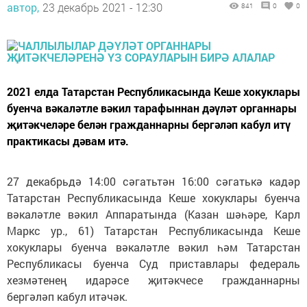
автор,
23 декабрь 2021 - 12:30
841
0
0
2021 елда Татарстан Республикасында Кеше хокуклары
буенча вәкаләтле вәкил тарафыннан дәүләт органнары
җитәкчеләре белән гражданнарны бергәләп кабул итү
практикасы дәвам итә.
27 декабрьдә 14:00 сәгатьтән 16:00 сәгатькә кадәр
Татарстан Республикасында Кеше хокуклары буенча
вәкаләтле вәкил Аппаратында (Казан шәһәре, Карл
Маркс ур., 61) Татарстан Республикасында Кеше
хокуклары буенча вәкаләтле вәкил һәм Татарстан
Республикасы буенча Суд приставлары федераль
хезмәтенең идарәсе җитәкчесе гражданнарны
бергәләп кабул итәчәк.