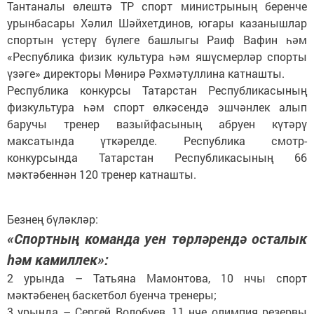
Тантаналы өлештә ТР спорт министрының беренче
урынбасары Хәлил Шәйхетдинов, югары казанышлар
спортын үстерү бүлеге башлыгы Раиф Вафин һәм
«Республика физик культура һәм яшүсмерләр спорты
үзәге» директоры Мөнирә Рәхмәтуллина катнашты.
Республика конкурсы Татарстан Республикасының
физкультура һәм спорт өлкәсендә эшчәнлек алып
баручы тренер вазыйфасының абруен күтәрү
максатында үткәрелде. Республика смотр-
конкурсында Татарстан Республикасының 66
мәктәбеннән 120 тренер катнашты.
Безнең бүләкләр:
«Спортның команда уен төрләрендә осталык
һәм камиллек»:
2 урында – Татьяна Мамонтова, 10 нчы спорт
мәктәбенең баскетбол буенча тренеры;
3 урында – Сергей Волобуев, 11 нче олимпия резервы