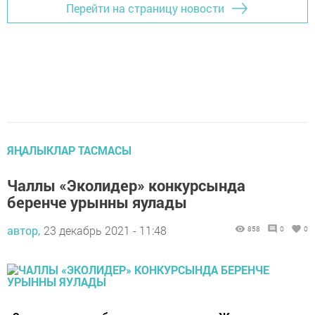
Перейти на страницу новости
ЯҢАЛЫКЛАР ТАСМАСЫ
Чаллы «Эколидер» конкурсында
беренче урынны яулады
автор,
23 декабрь 2021 - 11:48
858
0
0