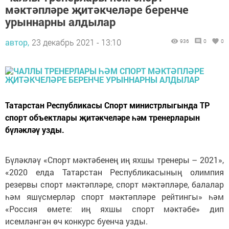
мәктәпләре җитәкчеләре беренче
урыннарны алдылар
автор,
23 декабрь 2021 - 13:10
936
0
0
Татарстан Республикасы Спорт министрлыгында ТР
спорт объектлары җитәкчеләре һәм тренерларын
бүләкләү узды.
Бүләкләү «Спорт мәктәбенең иң яхшы тренеры – 2021»,
«2020 елда Татарстан Республикасының олимпия
резервы спорт мәктәпләре, спорт мәктәпләре, балалар
һәм яшүсмерләр спорт мәктәпләре рейтингы» һәм
«Россия өмете: иң яхшы спорт мәктәбе» дип
исемләнгән өч конкурс буенча узды.