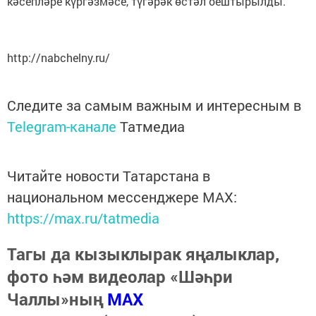
кәсепләре күргәзмәсе, түгәрәк өстәл оештырылды.
http://nabchelny.ru/
Следите за самым важным и интересным в
Telegram-канале
Татмедиа
Читайте новости Татарстана в
национальном мессенджере MАХ:
https://max.ru/tatmedia
Тагы да кызыклырак яңалыклар,
фото һәм видеолар «Шәһри
Чаллы»ның
MAX