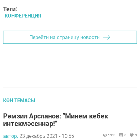
Теги:
КОНФЕРЕНЦИЯ
Перейти на страницу новости
КӨН ТЕМАСЫ
Рәмзил Арсланов: "Минем кебек
интекмәсеннәр!"
автор,
23 декабрь 2021 - 10:55
1338
0
3