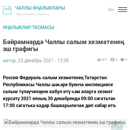
ЧАЛЛЫ ЯҢАЛЫКЛАРЫ
16+
"Шәһри Чаллы" газетасы
ЯҢАЛЫКЛАР ТАСМАСЫ
Бәйрәмнәрдә Чаллы салым хезмәтенең
эш графигы
автор,
23 декабрь 2021 - 13:39
917
0
0
Россия Федераль салым хезмәтенең Татарстан
Республикасы Чаллы шәһәре буенча инспекциясе
салым түләүчеләрне кабул итү һәм аларга хезмәт
күрсәтү 2021 елның 30 декабрендә 09:00 сәгатьтән
17:00 сәгатькә кадәр башкарылачак дип хәбәр итә.