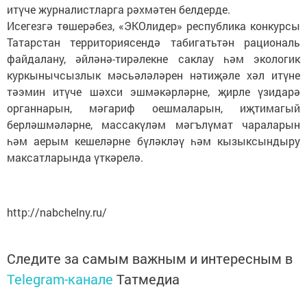
итүче журналистларга рәхмәтен белдерде.
Исегезгә төшерәбез, «ЭКОлидер» республика конкурсы
Татарстан территориясендә табигатьтән рациональ
файдалану, әйләнә-тирәлекне саклау һәм экологик
куркынычсызлык мәсьәләләрен нәтиҗәле хәл итүне
тәэмин итүче шәхси эшмәкәрләрне, җирле үзидарә
органнарын, мәгариф оешмаларын, иҗтимагый
берләшмәләрне, массакүләм мәгълүмат чараларын
һәм аерым кешеләрне бүләкләү һәм кызыксындыру
максатларында үткәрелә.
http://nabchelny.ru/
Следите за самым важным и интересным в
Telegram-канале
Татмедиа