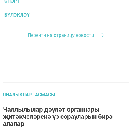
СПОРТ
БҮЛӘКЛӘҮ
Перейти на страницу новости
ЯҢАЛЫКЛАР ТАСМАСЫ
Чаллылылар дәүләт органнары
җитәкчеләренә үз сорауларын бирә
алалар