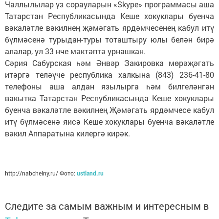
Чаллылылар үз сорауларын «Skype» программасы аша
Татарстан Республикасында Кеше хокуклары буенча
вәкаләтле вәкилнең җәмәгать ярдәмчесенең кабул итү
бүлмәсенә турыдан-туры тоташтыру юлы белән бирә
алалар, ул 33 нче мәктәптә урнашкан.
Сәрия Сабурская һәм Әнвәр Закировка мөрәҗәгать
итәргә теләүче республика халкына (843) 236-41-80
телефоны аша алдан язылырга һәм билгеләнгән
вакытка Татарстан Республикасында Кеше хокуклары
буенча вәкаләтле вәкилнең Җәмәгать ярдәмчесе кабул
итү бүлмәсенә яисә Кеше хокуклары буенча вәкаләтле
вәкил Аппаратына килергә кирәк.
http://nabchelny.ru/ Фото:
ustland.ru
Следите за самым важным и интересным в