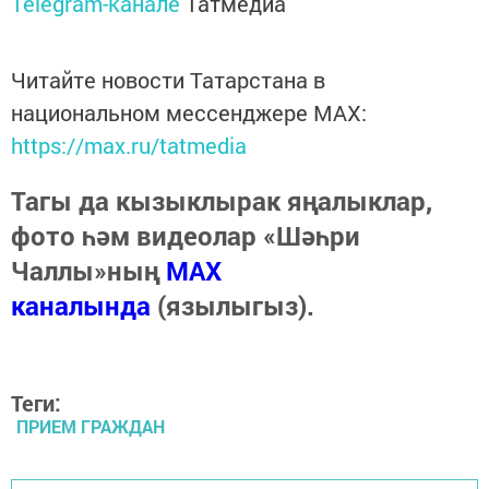
Telegram-канале
Татмедиа
Читайте новости Татарстана в
национальном мессенджере MАХ:
https://max.ru/tatmedia
Тагы да кызыклырак яңалыклар,
фото һәм видеолар «Шәһри
Чаллы»ның
MAX
каналында
(язылыгыз).
Теги:
ПРИЕМ ГРАЖДАН