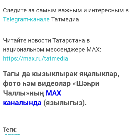
Следите за самым важным и интересным в
Telegram-канале
Татмедиа
Читайте новости Татарстана в
национальном мессенджере MАХ:
https://max.ru/tatmedia
Тагы да кызыклырак яңалыклар,
фото һәм видеолар «Шәһри
Чаллы»ның
MAX
каналында
(язылыгыз).
Теги: