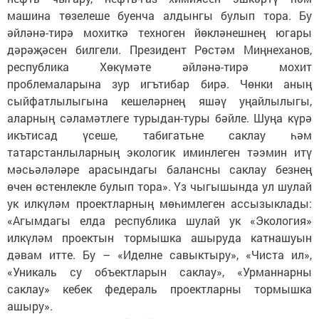
машина төзелеше буенча алдынгы булып тора. Бу
әйләнә-тирә мохиткә техноген йөкләнешнең югары
дәрәҗәсен билгели. Президент Рөстәм Миңнеханов,
республика Хөкүмәте әйләнә-тирә мохит
проблемаларына зур игътибар бирә. Чөнки аның
сыйфатлылыгына кешеләрнең яшәү уңайлылыгы,
аларның сәламәтлеге турыдан-туры бәйле. Шуңа күрә
икътисад үсеше, табигатьне саклау һәм
татарстанлыларның экологик иминлеген тәэмин итү
мәсьәләләре арасындагы балансны саклау безнең
өчен өстенлекле булып тора». Үз чыгышында ул шулай
ук илкүләм проектларның мөһимлеген ассызыклады:
«Агымдагы елда республика шулай ук «Экология»
илкүләм проектын тормышка ашыруда катнашуын
дәвам итте. Бу – «Иделне савыктыру», «Чиста ил»,
«Уникаль су объектларын саклау», «Урманнарны
саклау» кебек федераль проектларны тормышка
ашыру».